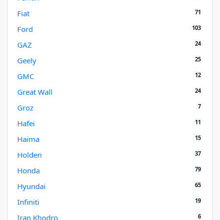
71
Fiat
103
Ford
24
GAZ
25
Geely
12
GMC
24
Great Wall
7
Groz
11
Hafei
15
Haima
37
Holden
79
Honda
65
Hyundai
19
Infiniti
6
Iran Khodro