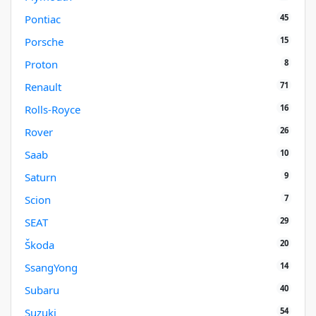
45
Pontiac
15
Porsche
8
Proton
71
Renault
16
Rolls-Royce
26
Rover
10
Saab
9
Saturn
7
Scion
29
SEAT
20
Škoda
14
SsangYong
40
Subaru
54
Suzuki