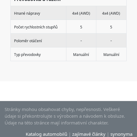
Hnané nápravy
4x4 (AWD)
4x4 (AWD)
Počet rychlostních stupňů
5
5
-
-
Poloměr otáčení
Typ převodovky
Manuální
Manuální
Stránky mohou obsahovat chyby, nepřesnosti. Veškeré
údaje si překontrolujte s výrobcem a návodem k obsluze.
Údaje na této stránce mají informativní charakter.
Katalog automobilů
|
zajímavé články
|
synonyma