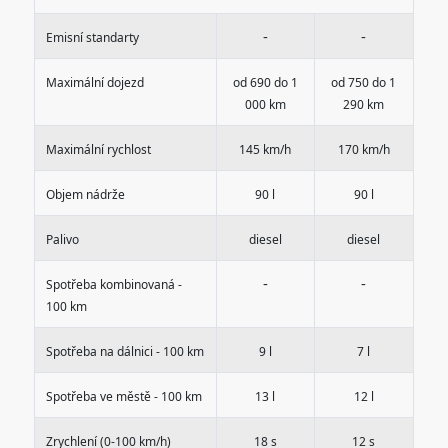
-
-
Emisní standarty
Maximální dojezd
od 690 do 1
od 750 do 1
000 km
290 km
Maximální rychlost
145 km/h
170 km/h
Objem nádrže
90 l
90 l
Palivo
diesel
diesel
-
-
Spotřeba kombinovaná -
100 km
Spotřeba na dálnici - 100 km
9 l
7 l
Spotřeba ve městě - 100 km
13 l
12 l
Zrychlení (0-100 km/h)
18 s
12 s