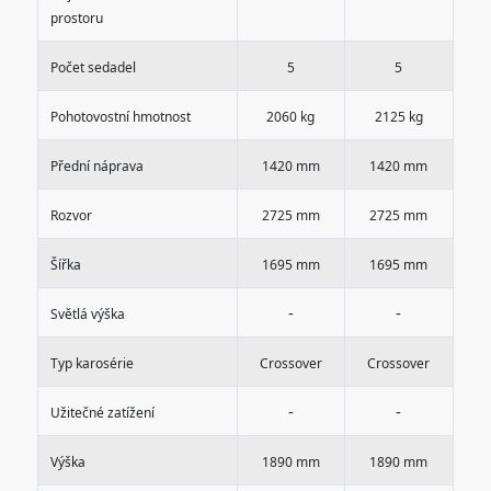
prostoru
Počet sedadel
5
5
Pohotovostní hmotnost
2060 kg
2125 kg
Přední náprava
1420 mm
1420 mm
Rozvor
2725 mm
2725 mm
Šířka
1695 mm
1695 mm
-
-
Světlá výška
Typ karosérie
Crossover
Crossover
-
-
Užitečné zatížení
Výška
1890 mm
1890 mm