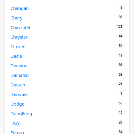
8
Changan
36
Chery
121
Chevrolet
44
Chrysler
54
Citroen
19
Dacia
36
Daewoo
52
Daihatsu
21
Datsun
7
Derways
53
Dodge
12
DongFeng
27
FAW
34
Ferrari