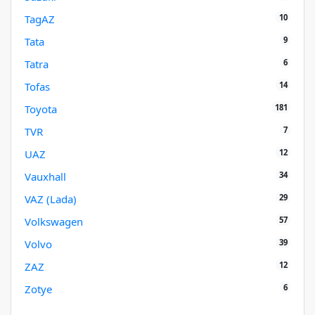
10
TagAZ
9
Tata
6
Tatra
14
Tofas
181
Toyota
7
TVR
12
UAZ
34
Vauxhall
29
VAZ (Lada)
57
Volkswagen
39
Volvo
12
ZAZ
6
Zotye