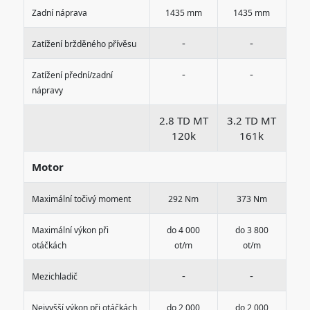
Zadní náprava
1435 mm
1435 mm
-
-
Zatížení bržděného přívěsu
-
-
Zatížení přední/zadní
nápravy
2.8 TD MT
3.2 TD MT
120k
161k
Motor
Maximální točivý moment
292 Nm
373 Nm
Maximální výkon při
do 4 000
do 3 800
otáčkách
ot/m
ot/m
-
-
Mezichladič
Nejvyšší výkon při otáčkách
do 2 000
do 2 000