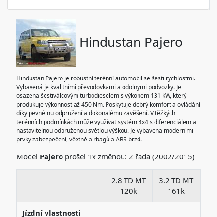
Hindustan Pajero
Hindustan Pajero je robustní terénní automobil se šesti rychlostmi.
Vybavená je kvalitními převodovkami a odolnými podvozky. Je
osazena šestiválcovým turbodieselem s výkonem 131 kW, který
produkuje výkonnost až 450 Nm. Poskytuje dobrý komfort a ovládání
díky pevnému odpružení a dokonalému zavěšení. V těžkých
terénních podmínkách může využívat systém 4x4 s diferenciálem a
nastavitelnou odpruženou světlou výškou. Je vybavena moderními
prvky zabezpečení, včetně airbagů a ABS brzd.
Model
Pajero
prošel 1x změnou: 2 řada (2002/2015)
2.8 TD MT
3.2 TD MT
120k
161k
Jízdní vlastnosti