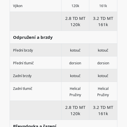
Výkon
120k
161k
2.8 TD MT
3.2 TD MT
120k
161k
Odpružení a brzdy
Přední brzdy
kotouč
kotouč
Přední tlumič
dorsion
dorsion
Zadní brzdy
kotouč
kotouč
Zadní tlumič
Helical
Helical
Pružiny
Pružiny
2.8 TD MT
3.2 TD MT
120k
161k
Převodovka a řazení