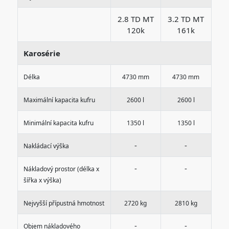
2.8 TD MT
3.2 TD MT
120k
161k
Karosérie
Délka
4730 mm
4730 mm
Maximální kapacita kufru
2600 l
2600 l
Minimální kapacita kufru
1350 l
1350 l
-
-
Nakládací výška
-
-
Nákladový prostor (délka x
šířka x výška)
Nejvyšší přípustná hmotnost
2720 kg
2810 kg
-
-
Objem nákladového