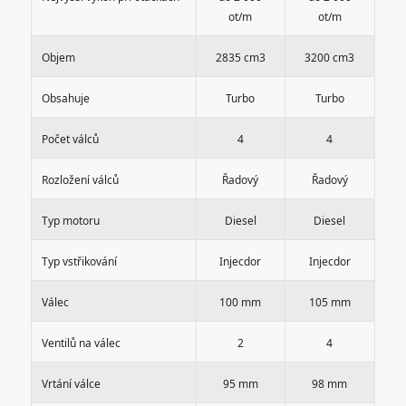
ot/m
ot/m
Objem
2835 cm3
3200 cm3
Obsahuje
Turbo
Turbo
Počet válců
4
4
Rozložení válců
Řadový
Řadový
Typ motoru
Diesel
Diesel
Typ vstřikování
Injecdor
Injecdor
Válec
100 mm
105 mm
Ventilů na válec
2
4
Vrtání válce
95 mm
98 mm