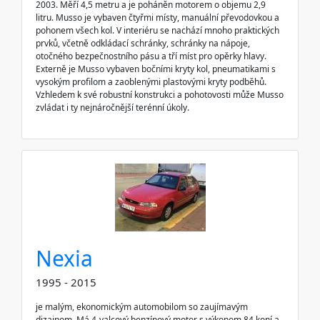
2003. Měří 4,5 metru a je poháněn motorem o objemu 2,9
litru. Musso je vybaven čtyřmi místy, manuální převodovkou a
pohonem všech kol. V interiéru se nachází mnoho praktických
prvků, včetně odkládací schránky, schránky na nápoje,
otočného bezpečnostního pásu a tří míst pro opěrky hlavy.
Externě je Musso vybaven bočními kryty kol, pneumatikami s
vysokým profilom a zaoblenými plastovými kryty podběhů.
Vzhledem k své robustní konstrukci a pohotovosti může Musso
zvládat i ty nejnáročnější terénní úkoly.
Nexia
1995 - 2015
je malým, ekonomickým automobilom so zaujímavým
dizajnom. Má 4-valcový benzínový motor s výkonom 84 koní a