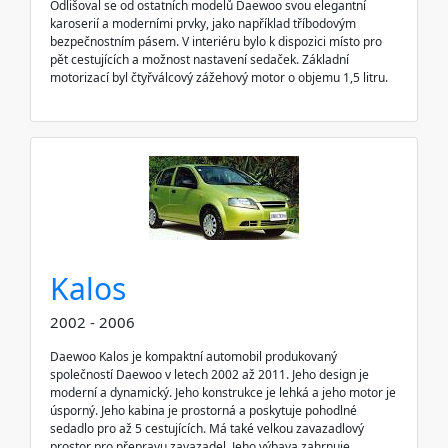
Odlišoval se od ostatních modelů Daewoo svou elegantní
karoserií a moderními prvky, jako například tříbodovým
bezpečnostním pásem. V interiéru bylo k dispozici místo pro
pět cestujících a možnost nastavení sedaček. Základní
motorizací byl čtyřválcový zážehový motor o objemu 1,5 litru.
Kalos
2002 - 2006
Daewoo Kalos je kompaktní automobil produkovaný
společností Daewoo v letech 2002 až 2011. Jeho design je
moderní a dynamický. Jeho konstrukce je lehká a jeho motor je
úsporný. Jeho kabina je prostorná a poskytuje pohodlné
sedadlo pro až 5 cestujících. Má také velkou zavazadlový
prostor pro přepravu zavazadel. Jeho výbava zahrnuje