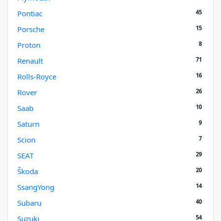
45
Pontiac
15
Porsche
8
Proton
71
Renault
16
Rolls-Royce
26
Rover
10
Saab
9
Saturn
7
Scion
29
SEAT
20
Škoda
14
SsangYong
40
Subaru
54
Suzuki