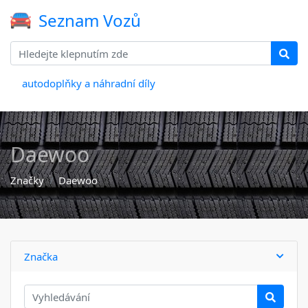
Seznam Vozů
autodoplňky a náhradní díly
Daewoo
Značky
Daewoo
Značka