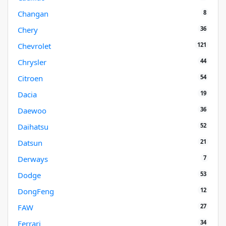
8
Changan
36
Chery
121
Chevrolet
44
Chrysler
54
Citroen
19
Dacia
36
Daewoo
52
Daihatsu
21
Datsun
7
Derways
53
Dodge
12
DongFeng
27
FAW
34
Ferrari