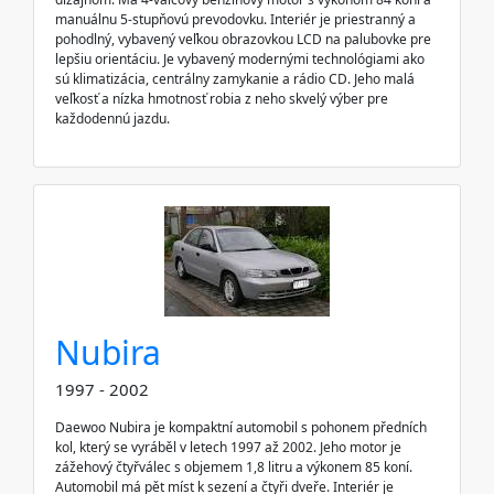
manuálnu 5-stupňovú prevodovku. Interiér je priestranný a
pohodlný, vybavený veľkou obrazovkou LCD na palubovke pre
lepšiu orientáciu. Je vybavený modernými technológiami ako
sú klimatizácia, centrálny zamykanie a rádio CD. Jeho malá
veľkosť a nízka hmotnosť robia z neho skvelý výber pre
každodennú jazdu.
Nubira
1997 - 2002
Daewoo Nubira je kompaktní automobil s pohonem předních
kol, který se vyráběl v letech 1997 až 2002. Jeho motor je
zážehový čtyřválec s objemem 1,8 litru a výkonem 85 koní.
Automobil má pět míst k sezení a čtyři dveře. Interiér je