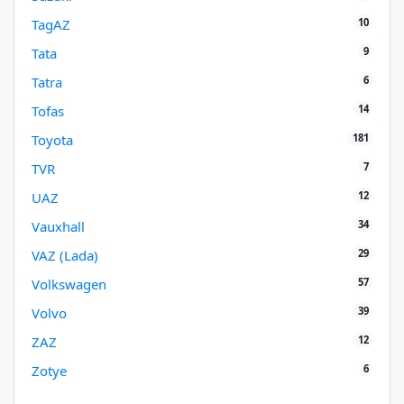
10
TagAZ
9
Tata
6
Tatra
14
Tofas
181
Toyota
7
TVR
12
UAZ
34
Vauxhall
29
VAZ (Lada)
57
Volkswagen
39
Volvo
12
ZAZ
6
Zotye