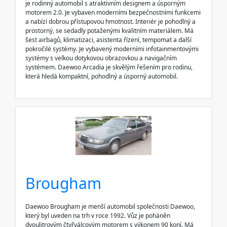
je rodinný automobil s atraktivním designem a úsporným
motorem 2.0. Je vybaven moderními bezpečnostními funkcemi
a nabízí dobrou přístupovou hmotnost. Interiér je pohodlný a
prostorný, se sedadly potaženými kvalitním materiálem. Má
šest airbagů, klimatizaci, asistenta řízení, tempomat a další
pokročilé systémy. Je vybavený moderními infotainmentovými
systémy s velkou dotykovou obrazovkou a navigačním
systémem. Daewoo Arcadia je skvělým řešením pro rodinu,
která hledá kompaktní, pohodlný a úsporný automobil.
Brougham
Daewoo Brougham je menší automobil společnosti Daewoo,
který byl uveden na trh v roce 1992. Vůz je poháněn
dvoulitrovým čtyřválcovým motorem s výkonem 90 koní. Má