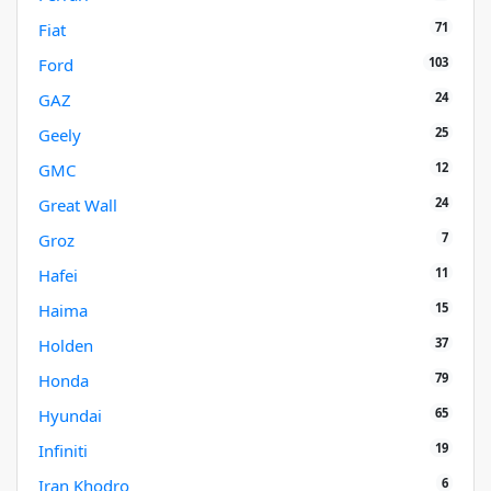
71
Fiat
103
Ford
24
GAZ
25
Geely
12
GMC
24
Great Wall
7
Groz
11
Hafei
15
Haima
37
Holden
79
Honda
65
Hyundai
19
Infiniti
6
Iran Khodro