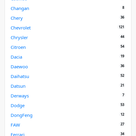
8
Changan
36
Chery
121
Chevrolet
44
Chrysler
54
Citroen
19
Dacia
36
Daewoo
52
Daihatsu
21
Datsun
7
Derways
53
Dodge
12
DongFeng
27
FAW
34
Ferrari