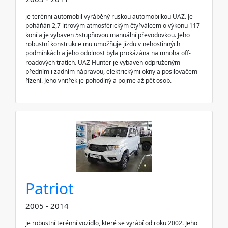
je terénni automobil vyráběný ruskou automobilkou UAZ. Je
poháňán 2,7 litrovým atmosférickým čtyřválcem o výkonu 117
koní a je vybaven 5stupňovou manuální převodovkou. Jeho
robustní konstrukce mu umožňuje jízdu v nehostinných
podmínkách a jeho odolnost byla prokázána na mnoha off-
roadových tratích. UAZ Hunter je vybaven odpruženým
předním i zadním nápravou, elektrickými okny a posilovačem
řízení. Jeho vnitřek je pohodlný a pojme až pět osob.
Patriot
2005 - 2014
je robustní terénní vozidlo, které se vyrábí od roku 2002. Jeho