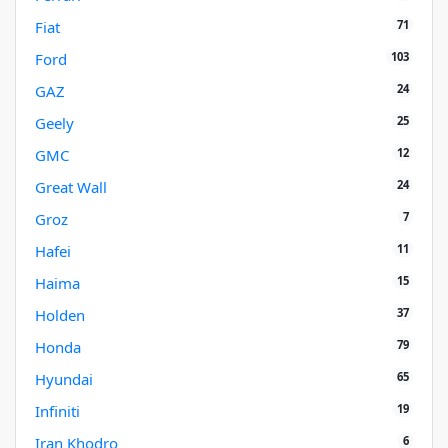
71
Fiat
103
Ford
24
GAZ
25
Geely
12
GMC
24
Great Wall
7
Groz
11
Hafei
15
Haima
37
Holden
79
Honda
65
Hyundai
19
Infiniti
6
Iran Khodro