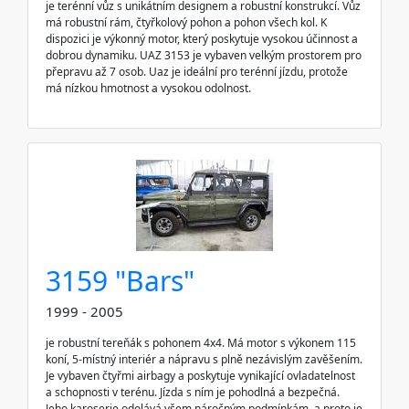
je terénní vůz s unikátním designem a robustní konstrukcí. Vůz
má robustní rám, čtyřkolový pohon a pohon všech kol. K
dispozici je výkonný motor, který poskytuje vysokou účinnost a
dobrou dynamiku. UAZ 3153 je vybaven velkým prostorem pro
přepravu až 7 osob. Uaz je ideální pro terénní jízdu, protože
má nízkou hmotnost a vysokou odolnost.
3159 "Bars"
1999 - 2005
je robustní tereňák s pohonem 4x4. Má motor s výkonem 115
koní, 5-místný interiér a nápravu s plně nezávislým zavěšením.
Je vybaven čtyřmi airbagy a poskytuje vynikající ovladatelnost
a schopnosti v terénu. Jízda s ním je pohodlná a bezpečná.
Jeho karoserie odolává všem náročným podmínkám, a proto je