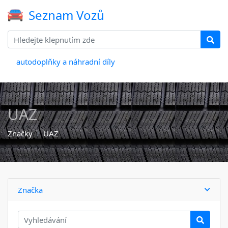
Seznam Vozů
autodoplňky a náhradní díly
UAZ
Značky
UAZ
Značka