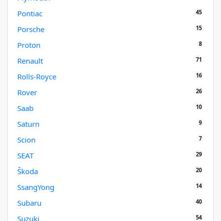
45
Pontiac
15
Porsche
8
Proton
71
Renault
16
Rolls-Royce
26
Rover
10
Saab
9
Saturn
7
Scion
29
SEAT
20
Škoda
14
SsangYong
40
Subaru
54
Suzuki