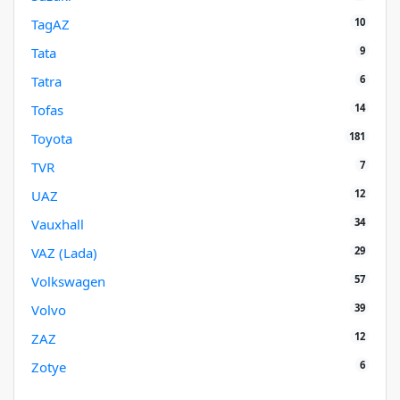
10
TagAZ
9
Tata
6
Tatra
14
Tofas
181
Toyota
7
TVR
12
UAZ
34
Vauxhall
29
VAZ (Lada)
57
Volkswagen
39
Volvo
12
ZAZ
6
Zotye