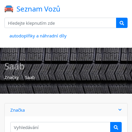
Seznam Vozů
autodoplňky a náhradní díly
Saab
Značky
Saab
Značka