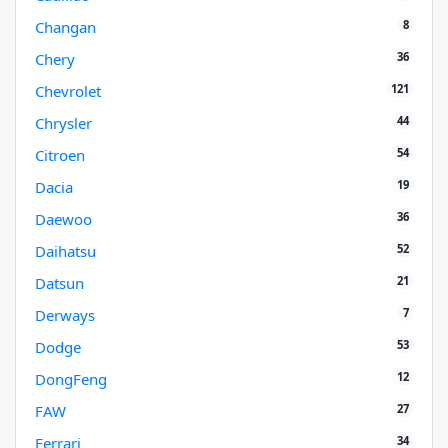
8
Changan
36
Chery
121
Chevrolet
44
Chrysler
54
Citroen
19
Dacia
36
Daewoo
52
Daihatsu
21
Datsun
7
Derways
53
Dodge
12
DongFeng
27
FAW
34
Ferrari