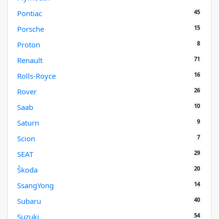
45
Pontiac
15
Porsche
8
Proton
71
Renault
16
Rolls-Royce
26
Rover
10
Saab
9
Saturn
7
Scion
29
SEAT
20
Škoda
14
SsangYong
40
Subaru
54
Suzuki