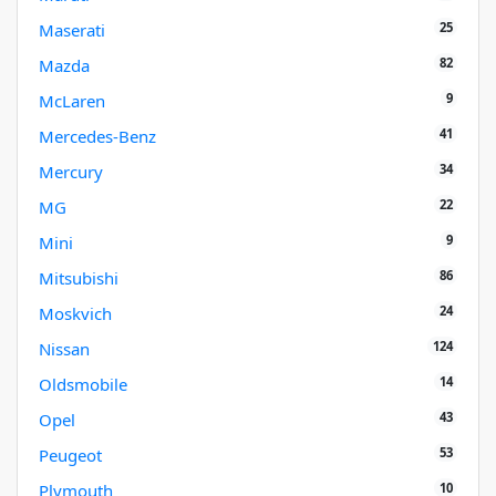
25
Maserati
82
Mazda
9
McLaren
41
Mercedes-Benz
34
Mercury
22
MG
9
Mini
86
Mitsubishi
24
Moskvich
124
Nissan
14
Oldsmobile
43
Opel
53
Peugeot
10
Plymouth