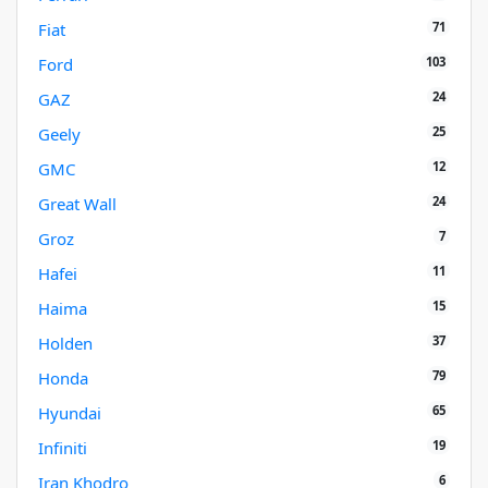
71
Fiat
103
Ford
24
GAZ
25
Geely
12
GMC
24
Great Wall
7
Groz
11
Hafei
15
Haima
37
Holden
79
Honda
65
Hyundai
19
Infiniti
6
Iran Khodro