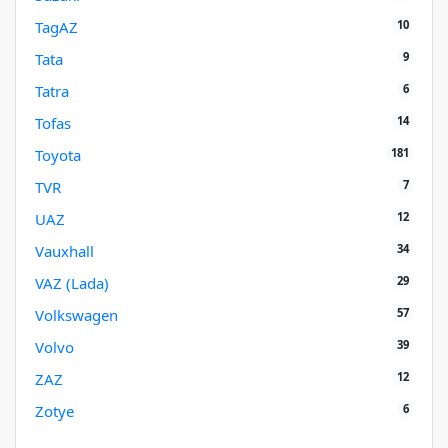
10
TagAZ
9
Tata
6
Tatra
14
Tofas
181
Toyota
7
TVR
12
UAZ
34
Vauxhall
29
VAZ (Lada)
57
Volkswagen
39
Volvo
12
ZAZ
6
Zotye