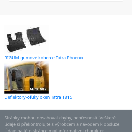
RIGUM gumové koberce Tatra Phoenix
Deflektory-ofuky oken Tatra T815
Stránky mohou obsahovat chyby, nepřesnosti. Veškeré
údaje si překontrolujte s výrobcem a návodem k obsluze.
Údaje na této stránce mají informativní charakter.