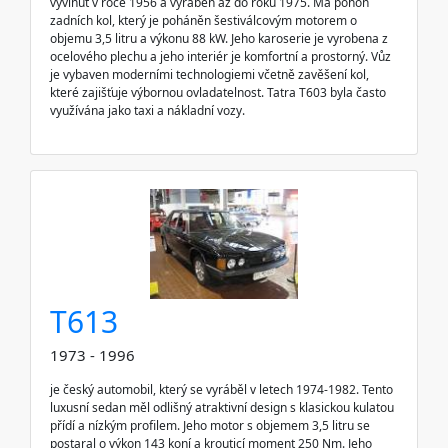
vyvinut v roce 1956 a vyráběn až do roku 1975. Má pohon
zadních kol, který je poháněn šestiválcovým motorem o
objemu 3,5 litru a výkonu 88 kW. Jeho karoserie je vyrobena z
ocelového plechu a jeho interiér je komfortní a prostorný. Vůz
je vybaven moderními technologiemi včetně zavěšení kol,
které zajišťuje výbornou ovladatelnost. Tatra T603 byla často
využívána jako taxi a nákladní vozy.
T613
1973 - 1996
je český automobil, který se vyráběl v letech 1974-1982. Tento
luxusní sedan měl odlišný atraktivní design s klasickou kulatou
přídí a nízkým profilem. Jeho motor s objemem 3,5 litru se
postaral o výkon 143 koní a krouticí moment 250 Nm. Jeho