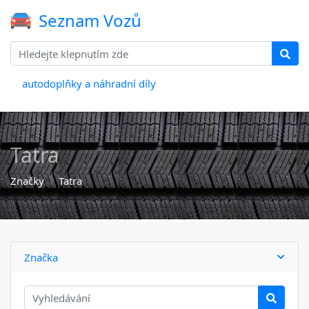
Seznam Vozů
autodoplňky a náhradní díly
Tatra
Značky
Tatra
Značka