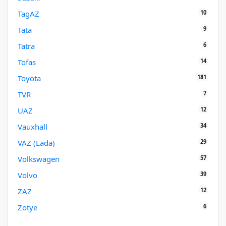
10
TagAZ
9
Tata
6
Tatra
14
Tofas
181
Toyota
7
TVR
12
UAZ
34
Vauxhall
29
VAZ (Lada)
57
Volkswagen
39
Volvo
12
ZAZ
6
Zotye