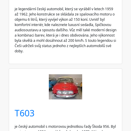
je legendární český automobil, který se vyráběl v letech 1959
až 1962. Jeho konstrukce se skládala ze spalovacího motoru o
objemu 6 litrů, který vyvíjel výkon až 150 koní. Uvnitř byl
komfortní interiér, kde naleznete luxusní sedadla, špičkovou
audiosoustavu a spoustu dalšího. Vůz měl také moderní design
a kombinaci barev, která je i dnes obdivována. Jeho výkonnost
byla skvělá a mohl dosáhnout až 200 km/h. S touto legendou si
Češi udrželi svůj status jednoho z nejlepších automobilů své
doby.
T603
je český automobil s motorovou jednotkou řady Škoda 956. Byl