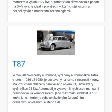
motorem o výkonu 177 kW, automatickou převodovku a pohon
na čtyři kola. Je ideální pro všechny, kteří chtějí luxusní a
bezpečný vůz s moderními technologiemi.
T87
je dvouslážový český automobil, vyráběný automobilkou Tatra
v letech 1936 až 1950. Je postavený na rámu s nosností 4 tuny.
Má vzduchem chlazený osmiválec o objemu 3,5 litru, který
vyvíjí výkon 75 kW. Automobil je vybaven 5-rychlostní manuální
převodovkou a kompresorem. Jeho maximální rychlost je 130
km/h. Jeho interiér je vybaven koženým čalouněním,
dřevěnými obloženími a litého skla.