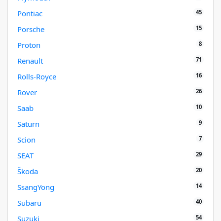
45
Pontiac
15
Porsche
8
Proton
71
Renault
16
Rolls-Royce
26
Rover
10
Saab
9
Saturn
7
Scion
29
SEAT
20
Škoda
14
SsangYong
40
Subaru
54
Suzuki