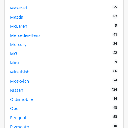
25
Maserati
82
Mazda
9
McLaren
41
Mercedes-Benz
34
Mercury
22
MG
9
Mini
86
Mitsubishi
24
Moskvich
124
Nissan
14
Oldsmobile
43
Opel
53
Peugeot
10
Plymouth