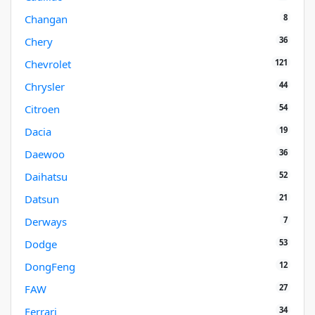
8
Changan
36
Chery
121
Chevrolet
44
Chrysler
54
Citroen
19
Dacia
36
Daewoo
52
Daihatsu
21
Datsun
7
Derways
53
Dodge
12
DongFeng
27
FAW
34
Ferrari