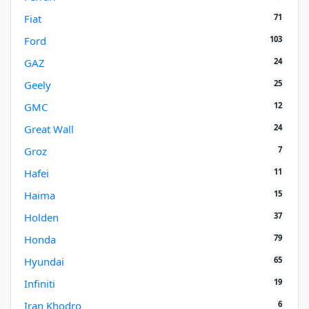
71
Fiat
103
Ford
24
GAZ
25
Geely
12
GMC
24
Great Wall
7
Groz
11
Hafei
15
Haima
37
Holden
79
Honda
65
Hyundai
19
Infiniti
6
Iran Khodro