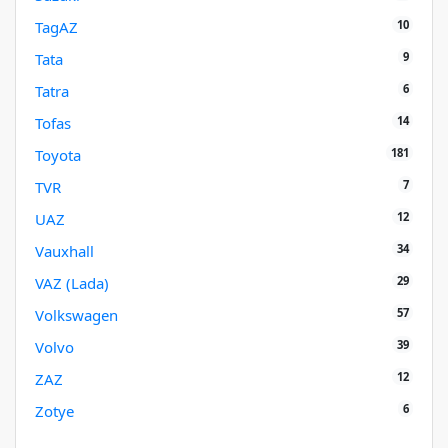
10
TagAZ
9
Tata
6
Tatra
14
Tofas
181
Toyota
7
TVR
12
UAZ
34
Vauxhall
29
VAZ (Lada)
57
Volkswagen
39
Volvo
12
ZAZ
6
Zotye