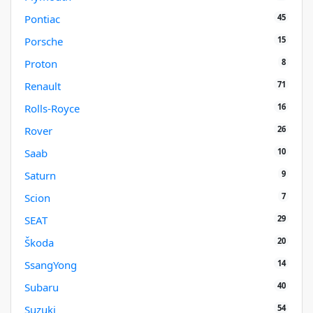
45
Pontiac
15
Porsche
8
Proton
71
Renault
16
Rolls-Royce
26
Rover
10
Saab
9
Saturn
7
Scion
29
SEAT
20
Škoda
14
SsangYong
40
Subaru
54
Suzuki