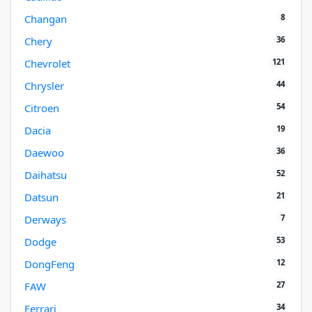
8
Changan
36
Chery
121
Chevrolet
44
Chrysler
54
Citroen
19
Dacia
36
Daewoo
52
Daihatsu
21
Datsun
7
Derways
53
Dodge
12
DongFeng
27
FAW
34
Ferrari