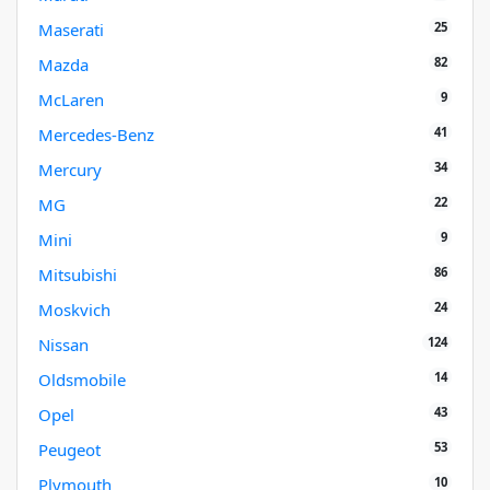
25
Maserati
82
Mazda
9
McLaren
41
Mercedes-Benz
34
Mercury
22
MG
9
Mini
86
Mitsubishi
24
Moskvich
124
Nissan
14
Oldsmobile
43
Opel
53
Peugeot
10
Plymouth