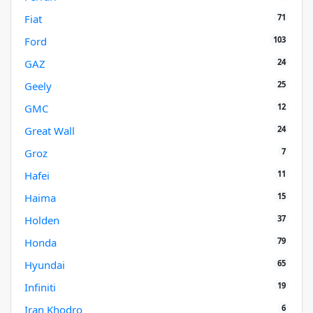
71
Fiat
103
Ford
24
GAZ
25
Geely
12
GMC
24
Great Wall
7
Groz
11
Hafei
15
Haima
37
Holden
79
Honda
65
Hyundai
19
Infiniti
6
Iran Khodro