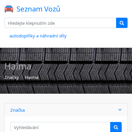
Seznam Vozů
autodoplňky a náhradní díly
Haima
Značky
Haima
Značka