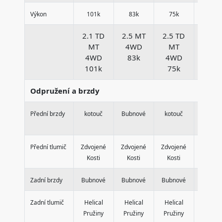
Výkon
101k
83k
75k
71k
2.1 TD
2.5 MT
2.5 TD
2.7 M
MT
4WD
MT
4W
4WD
83k
4WD
71k
101k
75k
Odpružení a brzdy
Přední brzdy
kotouč
Bubnové
kotouč
kotou
Přední tlumič
Zdvojené
Zdvojené
Zdvojené
Zdvoje
Kosti
Kosti
Kosti
Kosti
Zadní brzdy
Bubnové
Bubnové
Bubnové
Bubno
Zadní tlumič
Helical
Helical
Helical
Helica
Pružiny
Pružiny
Pružiny
Pružin