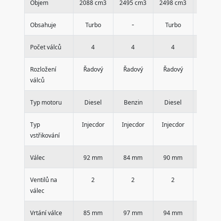
Objem
2088 cm3
2495 cm3
2498 cm3
2660 c
-
-
Obsahuje
Turbo
Turbo
Počet válců
4
4
4
4
Rozložení
Řadový
Řadový
Řadový
Řadov
válců
Typ motoru
Diesel
Benzin
Diesel
Benzi
Typ
Injecdor
Injecdor
Injecdor
Injecd
vstřikování
Válec
92 mm
84 mm
90 mm
90 m
Ventilů na
2
2
2
2
válec
Vrtání válce
85 mm
97 mm
94 mm
97 m