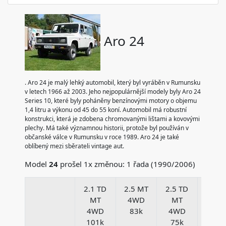
Aro 24
. Aro 24 je malý lehký automobil, který byl vyráběn v Rumunsku
v letech 1966 až 2003. Jeho nejpopulárnější modely byly Aro 24
Series 10, které byly poháněny benzínovými motory o objemu
1,4 litru a výkonu od 45 do 55 koní. Automobil má robustní
konstrukci, která je zdobena chromovanými lištami a kovovými
plechy. Má také významnou historii, protože byl používán v
občanské válce v Rumunsku v roce 1989. Aro 24 je také
oblíbený mezi sběrateli vintage aut.
Model
24
prošel 1x změnou: 1 řada (1990/2006)
2.1 TD
2.5 MT
2.5 TD
2.7 M
MT
4WD
MT
4W
4WD
83k
4WD
71k
101k
75k