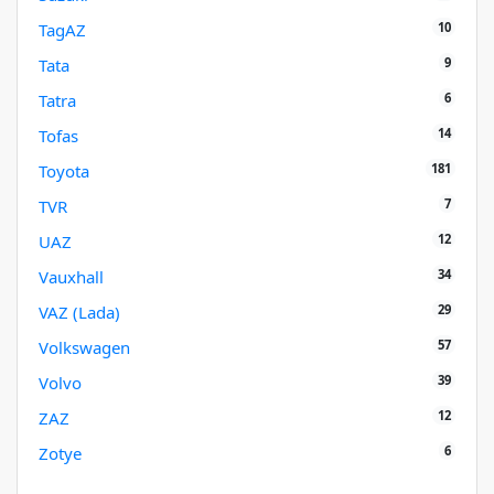
10
TagAZ
9
Tata
6
Tatra
14
Tofas
181
Toyota
7
TVR
12
UAZ
34
Vauxhall
29
VAZ (Lada)
57
Volkswagen
39
Volvo
12
ZAZ
6
Zotye