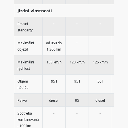
Jízdní vlastnosti
-
-
-
-
Emisní
standarty
-
-
-
Maximální
od 950 do
dojezd
1 360 km
Maximální
135 km/h
120 km/h
125 km/h
110 km
rychlost
Objem
95 l
95 l
50 l
95 l
nádrže
Palivo
diesel
95
diesel
95
-
-
-
-
Spotřeba
kombinovaná
- 100 km