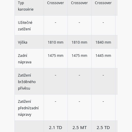
Typ
Crossover
Crossover
Crossover
Crossov
karosérie
-
-
-
-
Užitečné
zatížení
Výška
1810 mm
1810 mm
1840 mm
1810 
Zadní
1475 mm
1475 mm
1445 mm
1475 
náprava
-
-
-
-
Zatížení
bržděného
přívěsu
-
-
-
-
Zatížení
přední/zadní
nápravy
2.1 TD
2.5 MT
2.5 TD
2.7 M