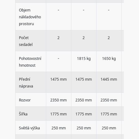
-
-
-
-
Objem
nákladového
prostoru
Počet
2
2
2
2
sedadel
-
Pohotovostní
1815 kg
1650 kg
1820 k
hmotnost
Přední
1475 mm
1475 mm
1445 mm
1475 
náprava
Rozvor
2350 mm
2350 mm
2350 mm
2350 
Šířka
1775 mm
1775 mm
1775 mm
1775 
Světlá výška
250 mm
250 mm
250 mm
250 m