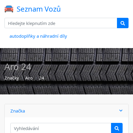
Seznam Vozů
autodoplňky a náhradní díly
Aro 24
Značky
Aro
24
Značka