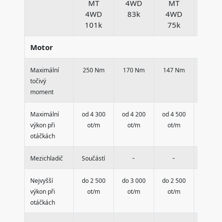
MT
4WD
MT
4W
4WD
83k
4WD
71k
101k
75k
Motor
Maximální
250 Nm
170 Nm
147 Nm
152 N
točivý
moment
Maximální
od 4 300
od 4 200
od 4 500
od 3 9
výkon při
ot/m
ot/m
ot/m
ot/m
otáčkách
-
-
-
Mezichladič
Součástí
Nejvyšší
do 2 500
do 3 000
do 2 500
do 2 2
výkon při
ot/m
ot/m
ot/m
ot/m
otáčkách