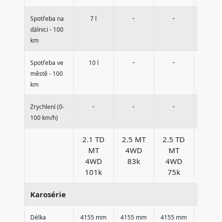
-
-
-
Spotřeba na
7 l
dálnici - 100
km
-
-
-
Spotřeba ve
10 l
městě - 100
km
-
-
-
-
Zrychlení (0-
100 km/h)
2.1 TD
2.5 MT
2.5 TD
2.7 M
MT
4WD
MT
4W
4WD
83k
4WD
71k
101k
75k
Karosérie
Délka
4155 mm
4155 mm
4155 mm
4155 