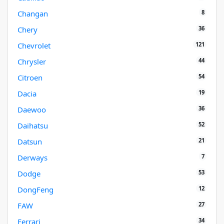
8
Changan
36
Chery
121
Chevrolet
44
Chrysler
54
Citroen
19
Dacia
36
Daewoo
52
Daihatsu
21
Datsun
7
Derways
53
Dodge
12
DongFeng
27
FAW
34
Ferrari