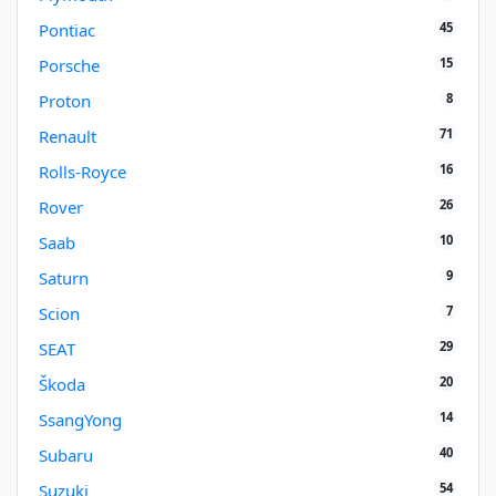
45
Pontiac
15
Porsche
8
Proton
71
Renault
16
Rolls-Royce
26
Rover
10
Saab
9
Saturn
7
Scion
29
SEAT
20
Škoda
14
SsangYong
40
Subaru
54
Suzuki