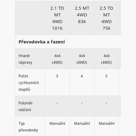
2.1 TD
2.5 MT
2.5 TD
2.7 M
MT
4WD
MT
4W
4WD
83k
4WD
71k
101k
75k
Převodovka a řazení
Hnané
4x4
4x4
4x4
4x4
nápravy
(4WD)
(4WD)
(4WD)
(4WD
Počet
5
4
5
5
rychlostních
stupňů
-
-
-
-
Poloměr
otáčení
Typ
Manuální
Manuální
Manuální
Manuál
převodovky