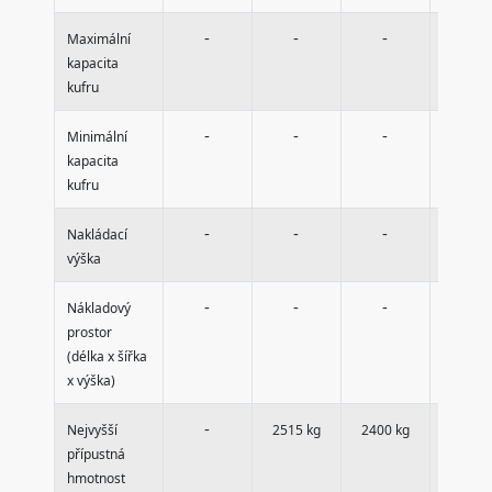
-
-
-
-
Maximální
kapacita
kufru
-
-
-
-
Minimální
kapacita
kufru
-
-
-
-
Nakládací
výška
-
-
-
-
Nákladový
prostor
(délka x šířka
x výška)
-
Nejvyšší
2515 kg
2400 kg
2515 k
přípustná
hmotnost