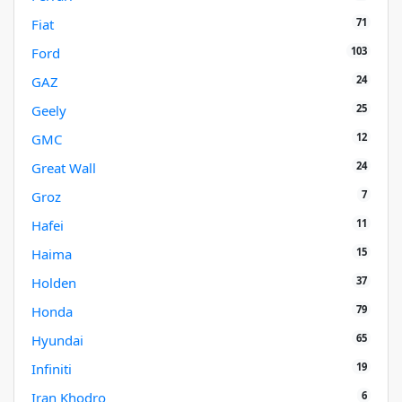
71
Fiat
103
Ford
24
GAZ
25
Geely
12
GMC
24
Great Wall
7
Groz
11
Hafei
15
Haima
37
Holden
79
Honda
65
Hyundai
19
Infiniti
6
Iran Khodro