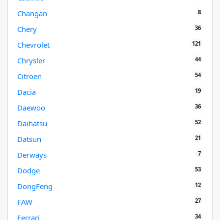
8
Changan
36
Chery
121
Chevrolet
44
Chrysler
54
Citroen
19
Dacia
36
Daewoo
52
Daihatsu
21
Datsun
7
Derways
53
Dodge
12
DongFeng
27
FAW
34
Ferrari