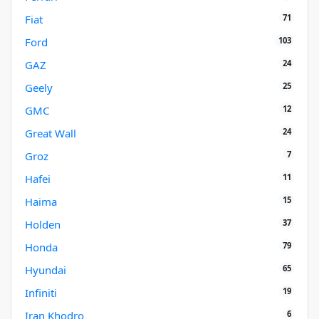
71
Fiat
103
Ford
24
GAZ
25
Geely
12
GMC
24
Great Wall
7
Groz
11
Hafei
15
Haima
37
Holden
79
Honda
65
Hyundai
19
Infiniti
6
Iran Khodro