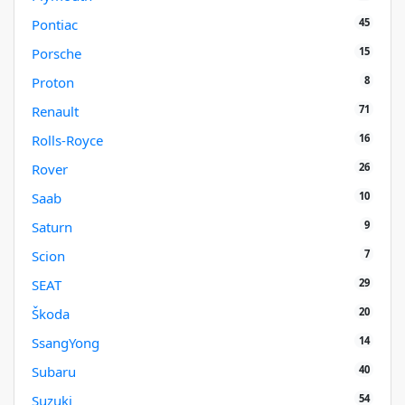
45
Pontiac
15
Porsche
8
Proton
71
Renault
16
Rolls-Royce
26
Rover
10
Saab
9
Saturn
7
Scion
29
SEAT
20
Škoda
14
SsangYong
40
Subaru
54
Suzuki