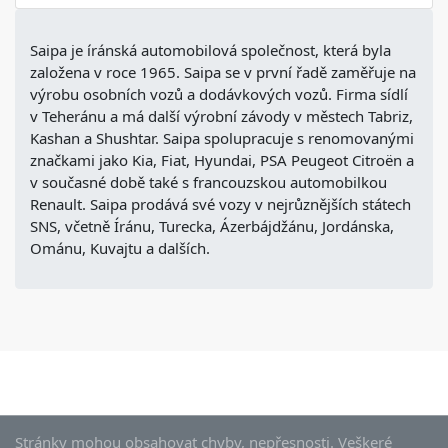
Saipa je íránská automobilová společnost, která byla
založena v roce 1965. Saipa se v první řadě zaměřuje na
výrobu osobních vozů a dodávkových vozů. Firma sídlí
v Teheránu a má další výrobní závody v městech Tabriz,
Kashan a Shushtar. Saipa spolupracuje s renomovanými
značkami jako Kia, Fiat, Hyundai, PSA Peugeot Citroën a
v současné době také s francouzskou automobilkou
Renault. Saipa prodává své vozy v nejrůznějších státech
SNS, včetně Íránu, Turecka, Ázerbájdžánu, Jordánska,
Ománu, Kuvajtu a dalších.
Stránky mohou obsahovat chyby, nepřesnosti. Veškeré