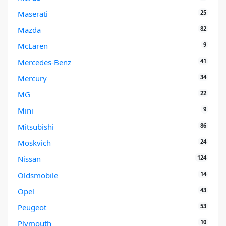
25
Maserati
82
Mazda
9
McLaren
41
Mercedes-Benz
34
Mercury
22
MG
9
Mini
86
Mitsubishi
24
Moskvich
124
Nissan
14
Oldsmobile
43
Opel
53
Peugeot
10
Plymouth