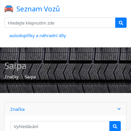
Seznam Vozů
autodoplňky a náhradní díly
Saipa
Značky
Saipa
Značka