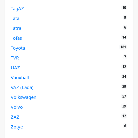
10
TagAZ
9
Tata
6
Tatra
14
Tofas
181
Toyota
7
TVR
12
UAZ
34
Vauxhall
29
VAZ (Lada)
57
Volkswagen
39
Volvo
12
ZAZ
6
Zotye