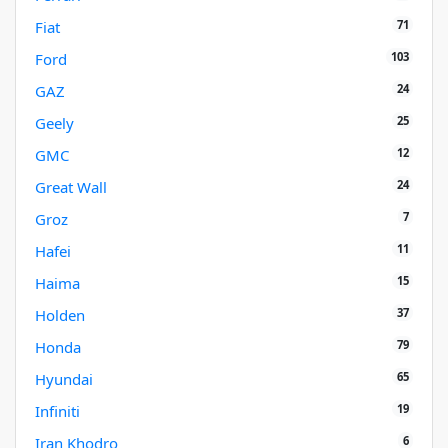
71
Fiat
103
Ford
24
GAZ
25
Geely
12
GMC
24
Great Wall
7
Groz
11
Hafei
15
Haima
37
Holden
79
Honda
65
Hyundai
19
Infiniti
6
Iran Khodro