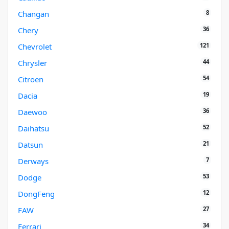
8
Changan
36
Chery
121
Chevrolet
44
Chrysler
54
Citroen
19
Dacia
36
Daewoo
52
Daihatsu
21
Datsun
7
Derways
53
Dodge
12
DongFeng
27
FAW
34
Ferrari