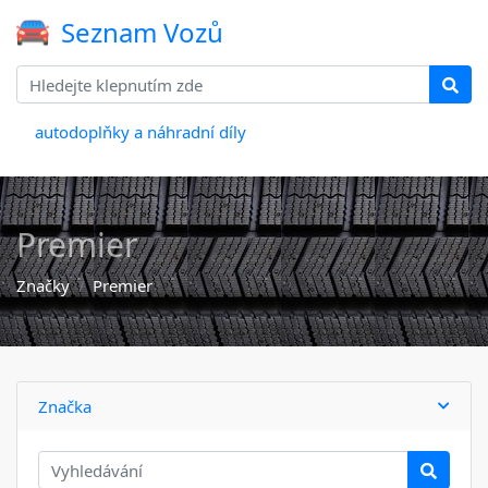
Seznam Vozů
autodoplňky a náhradní díly
Premier
Značky
Premier
Značka