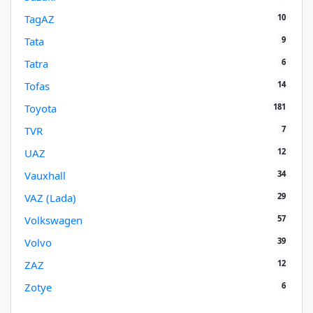
10
TagAZ
9
Tata
6
Tatra
14
Tofas
181
Toyota
7
TVR
12
UAZ
34
Vauxhall
29
VAZ (Lada)
57
Volkswagen
39
Volvo
12
ZAZ
6
Zotye