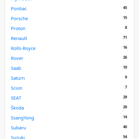
45
Pontiac
15
Porsche
8
Proton
71
Renault
16
Rolls-Royce
26
Rover
10
Saab
9
Saturn
7
Scion
29
SEAT
20
Škoda
14
SsangYong
40
Subaru
54
Suzuki