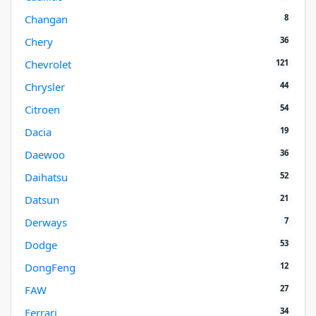
8
Changan
36
Chery
121
Chevrolet
44
Chrysler
54
Citroen
19
Dacia
36
Daewoo
52
Daihatsu
21
Datsun
7
Derways
53
Dodge
12
DongFeng
27
FAW
34
Ferrari