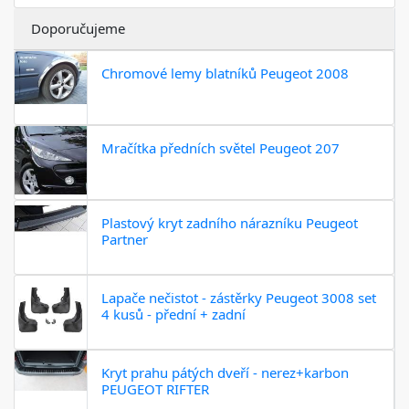
Doporučujeme
Chromové lemy blatníků Peugeot 2008
Mračítka předních světel Peugeot 207
Plastový kryt zadního nárazníku Peugeot
Partner
Lapače nečistot - zástěrky Peugeot 3008 set
4 kusů - přední + zadní
Kryt prahu pátých dveří - nerez+karbon
PEUGEOT RIFTER