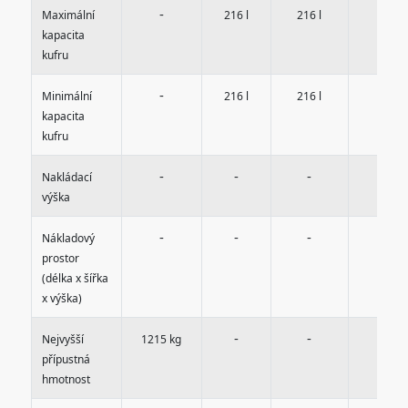
-
-
Maximální
216 l
216 l
kapacita
kufru
-
-
Minimální
216 l
216 l
kapacita
kufru
-
-
-
-
Nakládací
výška
-
-
-
-
Nákladový
prostor
(délka x šířka
x výška)
-
-
-
Nejvyšší
1215 kg
přípustná
hmotnost