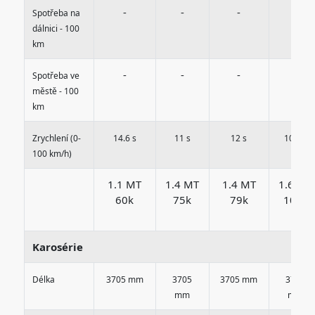
-
-
-
-
Spotřeba na
dálnici - 100
km
-
-
-
-
Spotřeba ve
městě - 100
km
Zrychlení (0-
14.6 s
11 s
12 s
10.1 s
100 km/h)
1.1 MT
1.4 MT
1.4 MT
1.6 MT
60k
75k
79k
103k
Karosérie
Délka
3705 mm
3705
3705 mm
3710
mm
mm