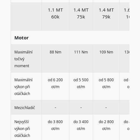
1.1 MT
1.4 MT
1.4 MT
1.6 MT
60k
75k
79k
103k
Motor
Maximální
88 Nm
111 Nm
109 Nm
136 Nm
točivý
moment
Maximální
od 6 200
od 5 500
od 5 800
od 6 250
výkon při
ot/m
ot/m
ot/m
ot/m
otáčkách
-
-
-
-
Mezichladič
Nejvyšší
do 3 800
do 3 400
do 2 800
do 4 000
výkon při
ot/m
ot/m
ot/m
ot/m
otáčkách