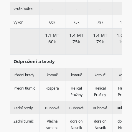
-
-
-
-
Vrtání válce
Výkon
60k
75k
79k
103k
1.1 MT
1.4 MT
1.4 MT
1.6 MT
60k
75k
79k
103k
Odpružení a brzdy
Přední brzdy
kotouč
kotouč
kotouč
kotouč
Přední tlumič
Rozpěra
Helical
Helical
Helical
Pružiny
Pružiny
Pružiny
Zadní brzdy
Bubnové
Bubnové
Bubnové
Bubnové
Zadní tlumič
Vlečná
dorsion
dorsion
dorsion
ramena
Nosník
Nosník
Nosník