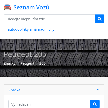
Seznam Vozů
autodoplňky a náhradní díly
Peugeot 205
Značky
Peugeot
205
Značka