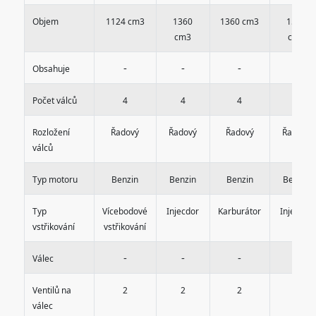
Objem
1124 cm3
1360
1360 cm3
1580
cm3
cm3
-
-
-
-
Obsahuje
Počet válců
4
4
4
4
Rozložení
Řadový
Řadový
Řadový
Řadový
válců
Typ motoru
Benzin
Benzin
Benzin
Benzin
Typ
Vícebodové
Injecdor
Karburátor
Injecdor
vstřikování
vstřikování
-
-
-
-
Válec
Ventilů na
2
2
2
2
válec