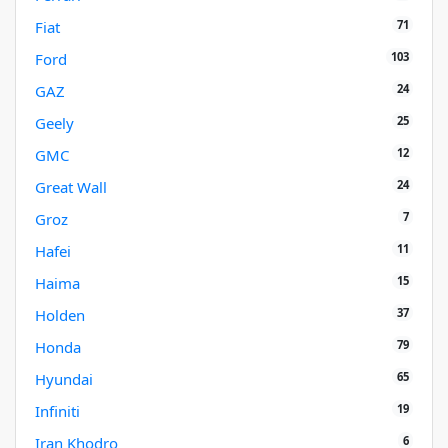
71
Fiat
103
Ford
24
GAZ
25
Geely
12
GMC
24
Great Wall
7
Groz
11
Hafei
15
Haima
37
Holden
79
Honda
65
Hyundai
19
Infiniti
6
Iran Khodro