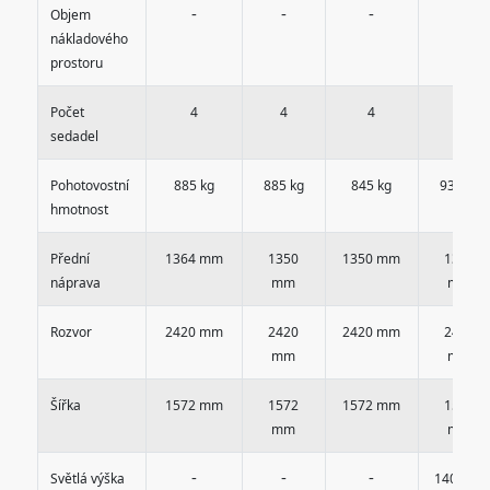
-
-
-
-
Objem
nákladového
prostoru
Počet
4
4
4
4
sedadel
Pohotovostní
885 kg
885 kg
845 kg
935 kg
hmotnost
Přední
1364 mm
1350
1350 mm
1350
náprava
mm
mm
Rozvor
2420 mm
2420
2420 mm
2420
mm
mm
Šířka
1572 mm
1572
1572 mm
1580
mm
mm
-
-
-
Světlá výška
140 mm