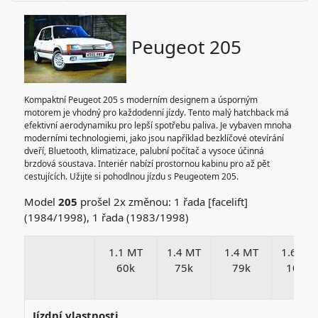
Peugeot 205
Kompaktní Peugeot 205 s moderním designem a úsporným
motorem je vhodný pro každodenní jízdy. Tento malý hatchback má
efektivní aerodynamiku pro lepší spotřebu paliva. Je vybaven mnoha
moderními technologiemi, jako jsou například bezklíčové otevírání
dveří, Bluetooth, klimatizace, palubní počítač a vysoce účinná
brzdová soustava. Interiér nabízí prostornou kabinu pro až pět
cestujících. Užijte si pohodlnou jízdu s Peugeotem 205.
Model
205
prošel 2x změnou: 1 řada [facelift]
(1984/1998), 1 řada (1983/1998)
1.1 MT
1.4 MT
1.4 MT
1.6 MT
60k
75k
79k
103k
Jízdní vlastnosti