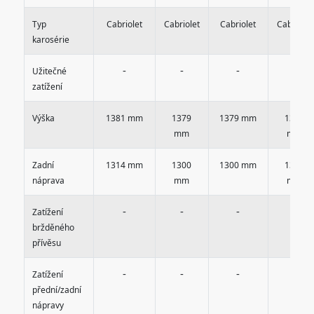
Typ
Cabriolet
Cabriolet
Cabriolet
Cabriolet
karosérie
-
-
-
-
Užitečné
zatížení
Výška
1381 mm
1379
1379 mm
1390
mm
mm
Zadní
1314 mm
1300
1300 mm
1300
náprava
mm
mm
-
-
-
-
Zatížení
bržděného
přívěsu
-
-
-
-
Zatížení
přední/zadní
nápravy