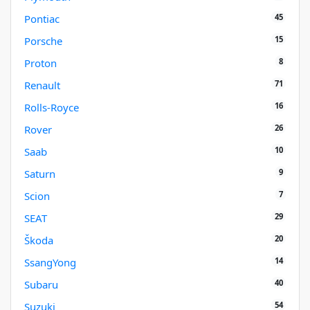
45
Pontiac
15
Porsche
8
Proton
71
Renault
16
Rolls-Royce
26
Rover
10
Saab
9
Saturn
7
Scion
29
SEAT
20
Škoda
14
SsangYong
40
Subaru
54
Suzuki