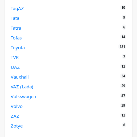
10
TagAZ
9
Tata
6
Tatra
14
Tofas
181
Toyota
7
TVR
12
UAZ
34
Vauxhall
29
VAZ (Lada)
57
Volkswagen
39
Volvo
12
ZAZ
6
Zotye