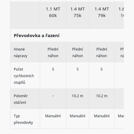
1.1 MT
1.4 MT
1.4 MT
1.6 MT
60k
75k
79k
103k
Převodovka a řazení
Hnané
Přední
Přední
Přední
Přední
nápravy
náhon
náhon
náhon
náhon
Počet
5
5
5
5
rychlostních
stupňů
-
-
Poloměr
10.2 m
10.2 m
otáčení
Typ
Manuální
Manuální
Manuální
Manuální
převodovky