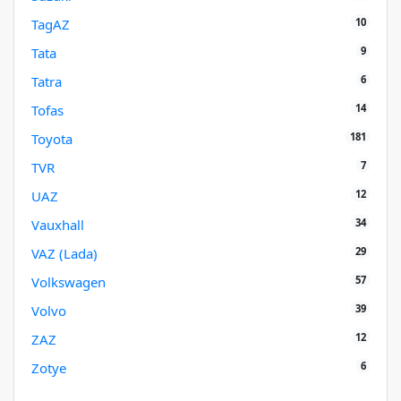
10
TagAZ
9
Tata
6
Tatra
14
Tofas
181
Toyota
7
TVR
12
UAZ
34
Vauxhall
29
VAZ (Lada)
57
Volkswagen
39
Volvo
12
ZAZ
6
Zotye