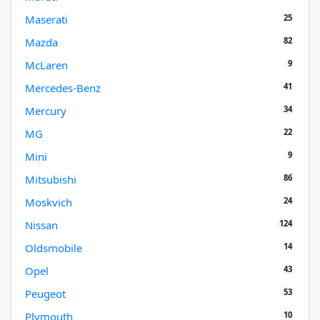
25
Maserati
82
Mazda
9
McLaren
41
Mercedes-Benz
34
Mercury
22
MG
9
Mini
86
Mitsubishi
24
Moskvich
124
Nissan
14
Oldsmobile
43
Opel
53
Peugeot
10
Plymouth