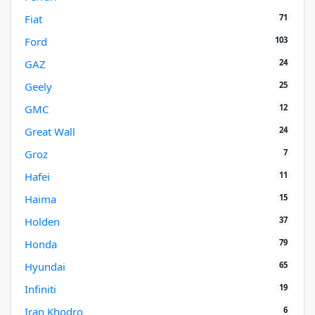
71
Fiat
103
Ford
24
GAZ
25
Geely
12
GMC
24
Great Wall
7
Groz
11
Hafei
15
Haima
37
Holden
79
Honda
65
Hyundai
19
Infiniti
6
Iran Khodro