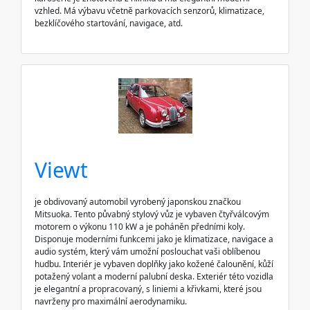
vzhled. Má výbavu včetně parkovacích senzorů, klimatizace,
bezklíčového startování, navigace, atd.
Viewt
je obdivovaný automobil vyrobený japonskou značkou
Mitsuoka. Tento půvabný stylový vůz je vybaven čtyřválcovým
motorem o výkonu 110 kW a je poháněn předními koly.
Disponuje moderními funkcemi jako je klimatizace, navigace a
audio systém, který vám umožní poslouchat vaši oblíbenou
hudbu. Interiér je vybaven doplňky jako kožené čalounění, kůží
potažený volant a moderní palubní deska. Exteriér této vozidla
je elegantní a propracovaný, s liniemi a křivkami, které jsou
navrženy pro maximální aerodynamiku.