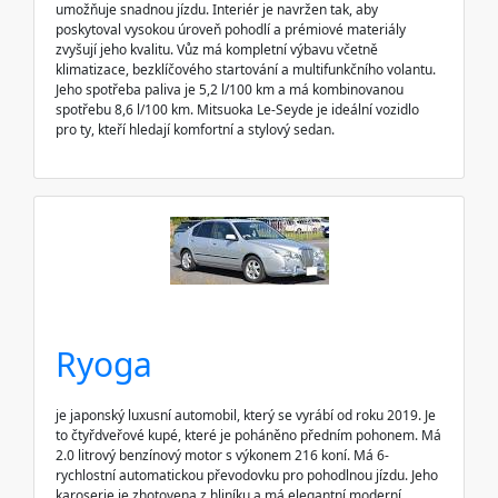
umožňuje snadnou jízdu. Interiér je navržen tak, aby
poskytoval vysokou úroveň pohodlí a prémiové materiály
zvyšují jeho kvalitu. Vůz má kompletní výbavu včetně
klimatizace, bezklíčového startování a multifunkčního volantu.
Jeho spotřeba paliva je 5,2 l/100 km a má kombinovanou
spotřebu 8,6 l/100 km. Mitsuoka Le-Seyde je ideální vozidlo
pro ty, kteří hledají komfortní a stylový sedan.
Ryoga
je japonský luxusní automobil, který se vyrábí od roku 2019. Je
to čtyřdveřové kupé, které je poháněno předním pohonem. Má
2.0 litrový benzínový motor s výkonem 216 koní. Má 6-
rychlostní automatickou převodovku pro pohodlnou jízdu. Jeho
karoserie je zhotovena z hliníku a má elegantní moderní