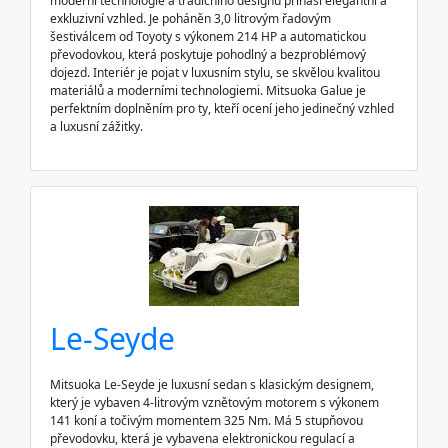
moderní technologie a tradičního designu přináší elegantní a
exkluzivní vzhled. Je poháněn 3,0 litrovým řadovým
šestiválcem od Toyoty s výkonem 214 HP a automatickou
převodovkou, která poskytuje pohodlný a bezproblémový
dojezd. Interiér je pojat v luxusním stylu, se skvělou kvalitou
materiálů a moderními technologiemi. Mitsuoka Galue je
perfektním doplněním pro ty, kteří ocení jeho jedinečný vzhled
a luxusní zážitky.
Le-Seyde
Mitsuoka Le-Seyde je luxusní sedan s klasickým designem,
který je vybaven 4-litrovým vznětovým motorem s výkonem
141 koní a točivým momentem 325 Nm. Má 5 stupňovou
převodovku, která je vybavena elektronickou regulací a