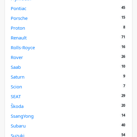
45
Pontiac
15
Porsche
8
Proton
71
Renault
16
Rolls-Royce
26
Rover
10
Saab
9
Saturn
7
Scion
29
SEAT
20
Škoda
14
SsangYong
40
Subaru
54
Suzuki