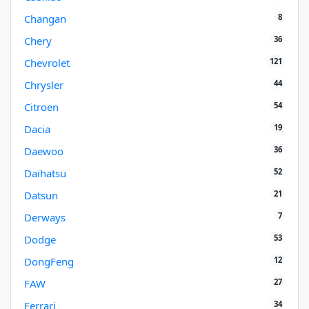
8
Changan
36
Chery
121
Chevrolet
44
Chrysler
54
Citroen
19
Dacia
36
Daewoo
52
Daihatsu
21
Datsun
7
Derways
53
Dodge
12
DongFeng
27
FAW
34
Ferrari