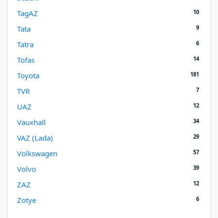
10
TagAZ
9
Tata
6
Tatra
14
Tofas
181
Toyota
7
TVR
12
UAZ
34
Vauxhall
29
VAZ (Lada)
57
Volkswagen
39
Volvo
12
ZAZ
6
Zotye