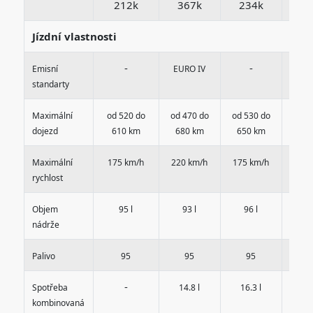
212k
367k
234k
23
Jízdní vlastnosti
-
-
Emisní
EURO IV
standarty
Maximální
od 520 do
od 470 do
od 530 do
od 5
dojezd
610 km
680 km
650 km
700
Maximální
175 km/h
220 km/h
175 km/h
175 
rychlost
Objem
95 l
93 l
96 l
96
nádrže
Palivo
95
95
95
9
-
Spotřeba
14.8 l
16.3 l
15.
kombinovaná