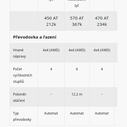
tyč
450 AT
570 AT
470 AT
470
212k
367k
234k
23
Převodovka a řazení
Hnané
4x4 (AWD)
4x4 (AWD)
4x4 (AWD)
4x4 
nápravy
Počet
4
6
4
rychlostních
stupňů
-
-
Poloměr
12.2 m
otáčení
Typ
Automat
Automat
Automat
Aut
převodovky