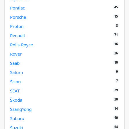
45
Pontiac
15
Porsche
8
Proton
71
Renault
16
Rolls-Royce
26
Rover
10
Saab
9
Saturn
7
Scion
29
SEAT
20
Škoda
14
SsangYong
40
Subaru
54
Suzuki