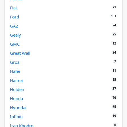
71
Fiat
103
Ford
24
GAZ
25
Geely
12
GMC
24
Great Wall
7
Groz
11
Hafei
15
Haima
37
Holden
79
Honda
65
Hyundai
19
Infiniti
6
Iran Khodro