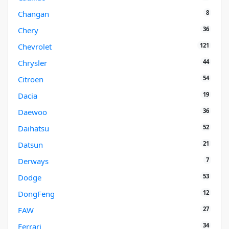
8
Changan
36
Chery
121
Chevrolet
44
Chrysler
54
Citroen
19
Dacia
36
Daewoo
52
Daihatsu
21
Datsun
7
Derways
53
Dodge
12
DongFeng
27
FAW
34
Ferrari