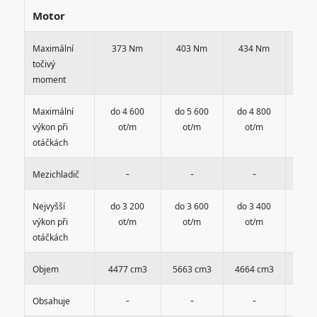
Motor
Maximální
373 Nm
403 Nm
434 Nm
434
točivý
moment
Maximální
do 4 600
do 5 600
do 4 800
do 4
výkon při
ot/m
ot/m
ot/m
ot
otáčkách
-
-
-
Mezichladič
Nejvyšší
do 3 200
do 3 600
do 3 400
do 3
výkon při
ot/m
ot/m
ot/m
ot
otáčkách
Objem
4477 cm3
5663 cm3
4664 cm3
4664
-
-
-
Obsahuje