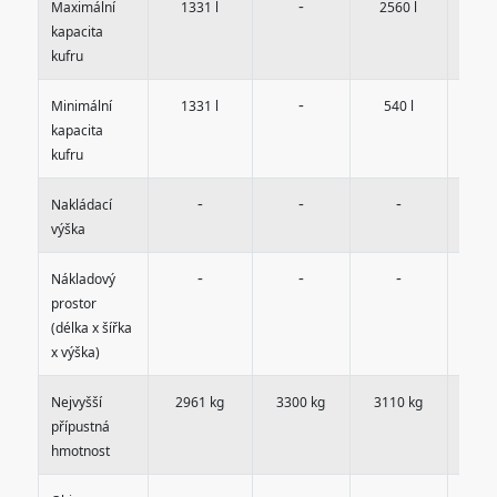
-
Maximální
1331 l
2560 l
256
kapacita
kufru
-
Minimální
1331 l
540 l
54
kapacita
kufru
-
-
-
Nakládací
výška
-
-
-
Nákladový
prostor
(délka x šířka
x výška)
Nejvyšší
2961 kg
3300 kg
3110 kg
přípustná
hmotnost