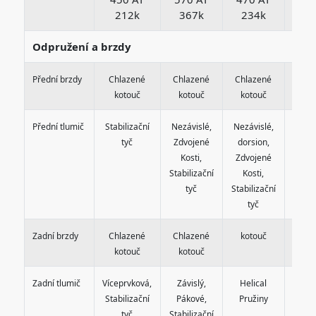
212k
367k
234k
23
Odpružení a brzdy
Přední brzdy
Chlazené
Chlazené
Chlazené
Chla
kotouč
kotouč
kotouč
kot
Přední tlumič
Stabilizační
Nezávislé,
Nezávislé,
Nezáv
tyč
Zdvojené
dorsion,
dors
Kosti,
Zdvojené
Zdvo
Stabilizační
Kosti,
Kos
tyč
Stabilizační
Stabil
tyč
t
Zadní brzdy
Chlazené
Chlazené
kotouč
kot
kotouč
kotouč
Zadní tlumič
Víceprvková,
Závislý,
Helical
Hel
Stabilizační
Pákové,
Pružiny
Pru
tyč
Stabilizační