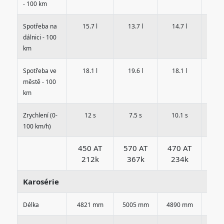
- 100 km
Spotřeba na
15.7 l
13.7 l
14.7 l
13.
dálnici - 100
km
Spotřeba ve
18.1 l
19.6 l
18.1 l
18.
městě - 100
km
Zrychlení (0-
12 s
7.5 s
10.1 s
9.
100 km/h)
450 AT
570 AT
470 AT
470
212k
367k
234k
23
Karosérie
Délka
4821 mm
5005 mm
4890 mm
489