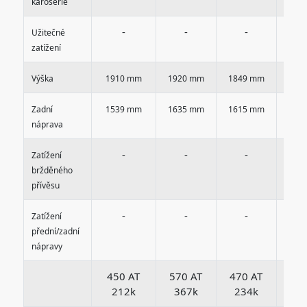
karosérie
-
-
-
Užitečné
zatížení
Výška
1910 mm
1920 mm
1849 mm
185
Zadní
1539 mm
1635 mm
1615 mm
161
náprava
-
-
-
Zatížení
bržděného
přívěsu
-
-
-
Zatížení
přední/zadní
nápravy
450 AT
570 AT
470 AT
470
212k
367k
234k
23