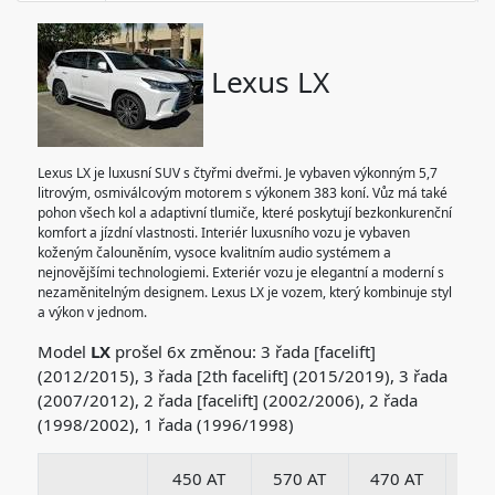
Lexus LX
Lexus LX je luxusní SUV s čtyřmi dveřmi. Je vybaven výkonným 5,7
litrovým, osmiválcovým motorem s výkonem 383 koní. Vůz má také
pohon všech kol a adaptivní tlumiče, které poskytují bezkonkurenční
komfort a jízdní vlastnosti. Interiér luxusního vozu je vybaven
koženým čalouněním, vysoce kvalitním audio systémem a
nejnovějšími technologiemi. Exteriér vozu je elegantní a moderní s
nezaměnitelným designem. Lexus LX je vozem, který kombinuje styl
a výkon v jednom.
Model
LX
prošel 6x změnou: 3 řada [facelift]
(2012/2015), 3 řada [2th facelift] (2015/2019), 3 řada
(2007/2012), 2 řada [facelift] (2002/2006), 2 řada
(1998/2002), 1 řada (1996/1998)
450 AT
570 AT
470 AT
470