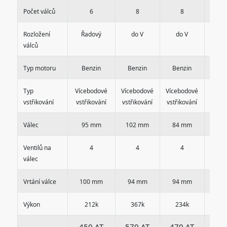
Počet válců
6
8
8
Rozložení
Řadový
do V
do V
do
válců
Typ motoru
Benzin
Benzin
Benzin
Ben
Typ
Vícebodové
Vícebodové
Vícebodové
Víceb
vstřikování
vstřikování
vstřikování
vstřikování
vstři
Válec
95 mm
102 mm
84 mm
84
Ventilů na
4
4
4
válec
Vrtání válce
100 mm
94 mm
94 mm
94
Výkon
212k
367k
234k
23
450 AT
570 AT
470 AT
470