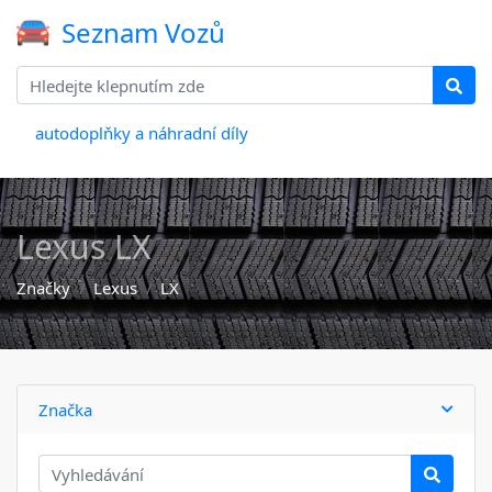
Seznam Vozů
autodoplňky a náhradní díly
Lexus LX
Značky
Lexus
LX
Značka