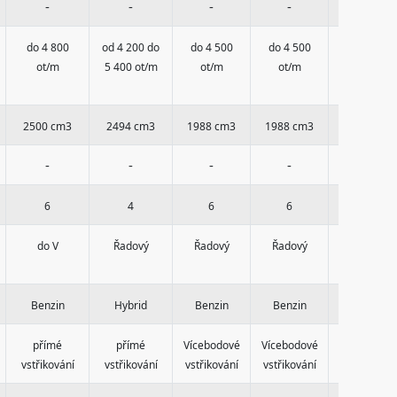
-
-
-
-
-
do 4 800
od 4 200 do
do 4 500
do 4 500
do 4 400
ot/m
5 400 ot/m
ot/m
ot/m
ot/m
2500 cm3
2494 cm3
1988 cm3
1988 cm3
1988 cm3
-
-
-
-
compresso
6
4
6
6
6
do V
Řadový
Řadový
Řadový
Řadový
Benzin
Hybrid
Benzin
Benzin
Benzin
přímé
přímé
Vícebodové
Vícebodové
Vícebodov
vstřikování
vstřikování
vstřikování
vstřikování
vstřikování