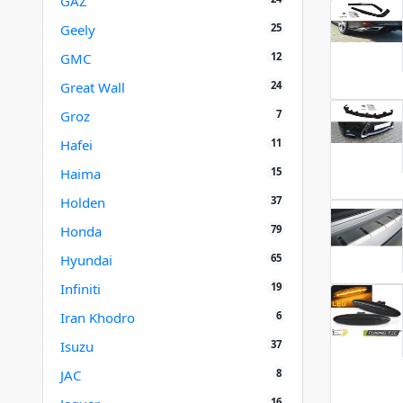
GAZ
25
Geely
12
GMC
24
Great Wall
7
Groz
11
Hafei
15
Haima
37
Holden
79
Honda
65
Hyundai
19
Infiniti
6
Iran Khodro
37
Isuzu
8
JAC
16