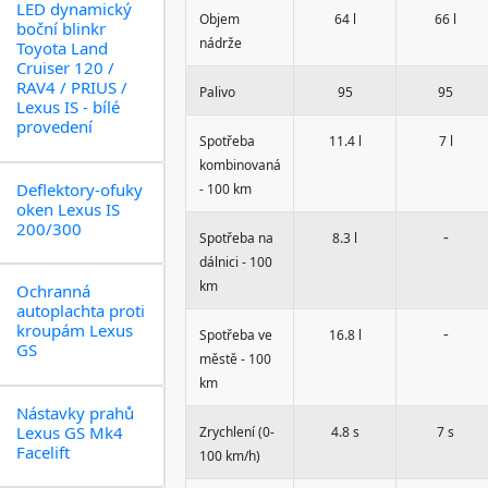
LED dynamický
Objem
64 l
66 l
boční blinkr
nádrže
Toyota Land
Cruiser 120 /
RAV4 / PRIUS /
Palivo
95
95
Lexus IS - bílé
provedení
Spotřeba
11.4 l
7 l
kombinovaná
Deflektory-ofuky
- 100 km
oken Lexus IS
200/300
-
Spotřeba na
8.3 l
dálnici - 100
km
Ochranná
autoplachta proti
kroupám Lexus
-
Spotřeba ve
16.8 l
GS
městě - 100
km
Nástavky prahů
Lexus GS Mk4
Zrychlení (0-
4.8 s
7 s
Facelift
100 km/h)