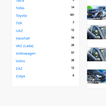
Tatra
14
Tofas
181
Toyota
7
TVR
12
UAZ
34
Vauxhall
29
VAZ (Lada)
57
Volkswagen
39
Volvo
12
ZAZ
6
Zotye