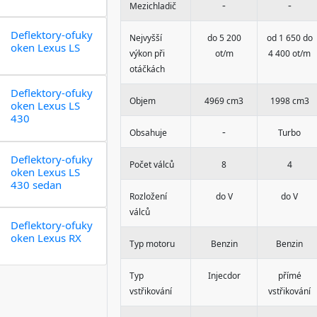
-
-
Mezichladič
Deflektory-ofuky
Nejvyšší
do 5 200
od 1 650 do
oken Lexus LS
výkon při
ot/m
4 400 ot/m
otáčkách
Deflektory-ofuky
Objem
4969 cm3
1998 cm3
oken Lexus LS
430
-
Obsahuje
Turbo
Deflektory-ofuky
Počet válců
8
4
oken Lexus LS
430 sedan
Rozložení
do V
do V
válců
Deflektory-ofuky
oken Lexus RX
Typ motoru
Benzin
Benzin
Typ
Injecdor
přímé
vstřikování
vstřikování