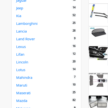
Jaguar
14
Jeep
52
Kia
25
Lamborghini
28
Lancia
9
Land Rover
16
Lexus
12
Lifan
20
Lincoln
14
Lotus
7
Mahindra
10
Maruti
25
Maserati
82
Mazda
9