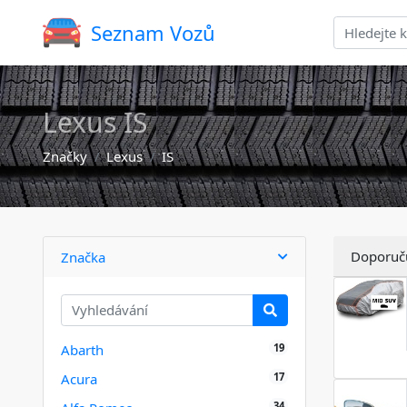
Seznam Vozů
Lexus IS
Značky
Lexus
IS
Doporuč
Značka
19
Abarth
17
Acura
34