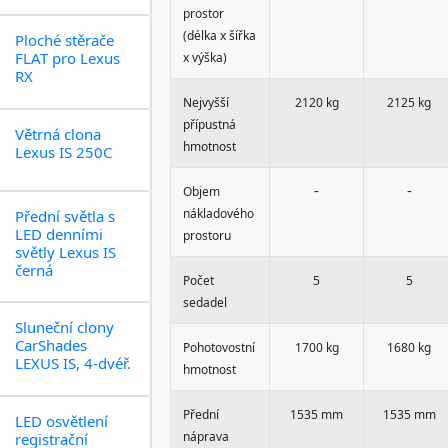
prostor
(délka x šířka
Ploché stěrače
FLAT pro Lexus
x výška)
RX
Nejvyšší
2120 kg
2125 kg
přípustná
Větrná clona
hmotnost
Lexus IS 250C
-
-
Objem
nákladového
Přední světla s
LED denními
prostoru
světly Lexus IS
černá
Počet
5
5
sedadel
Sluneční clony
CarShades
Pohotovostní
1700 kg
1680 kg
LEXUS IS, 4-dvéř.
hmotnost
Přední
1535 mm
1535 mm
LED osvětlení
náprava
registrační