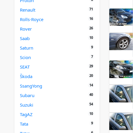
Proton
71
Renault
16
Rolls-Royce
26
Rover
10
Saab
9
Saturn
7
Scion
29
SEAT
20
Škoda
14
SsangYong
40
Subaru
54
Suzuki
10
TagAZ
9
Tata
6