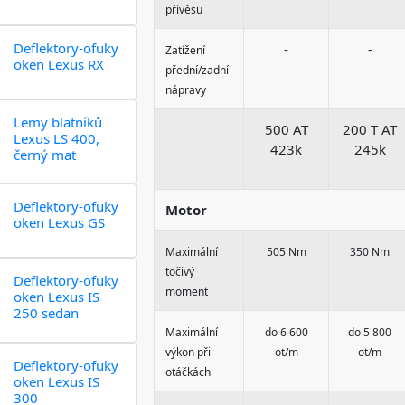
přívěsu
Deflektory-ofuky
-
-
Zatížení
oken Lexus RX
přední/zadní
nápravy
Lemy blatníků
500 AT
200 T AT
Lexus LS 400,
423k
245k
černý mat
Deflektory-ofuky
Motor
oken Lexus GS
Maximální
505 Nm
350 Nm
točivý
Deflektory-ofuky
moment
oken Lexus IS
250 sedan
Maximální
do 6 600
do 5 800
výkon při
ot/m
ot/m
Deflektory-ofuky
otáčkách
oken Lexus IS
300