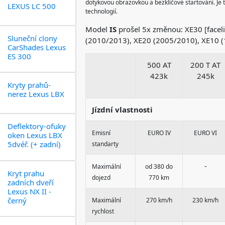
dotykovou obrazovkou a bezklíčové startování. Je 
LEXUS LC 500
technologií.
Model
IS
prošel 5x změnou: XE30 [faceli
Sluneční clony
(2010/2013), XE20 (2005/2010), XE10 
CarShades Lexus
ES 300
500 AT
200 T AT
423k
245k
Kryty prahů-
nerez Lexus LBX
Jízdní vlastnosti
Deflektory-ofuky
Emisní
EURO IV
EURO VI
oken Lexus LBX
5dvéř. (+ zadní)
standarty
-
Maximální
od 380 do
Kryt prahu
dojezd
770 km
zadních dveří
Lexus NX II -
černý
Maximální
270 km/h
230 km/h
rychlost