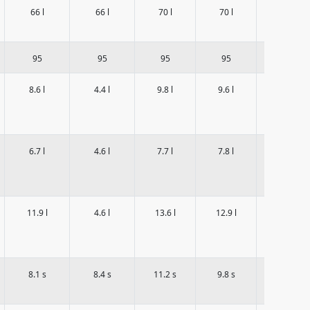
66 l
66 l
70 l
70 l
70 l
95
95
95
95
95
-
8.6 l
4.4 l
9.8 l
9.6 l
-
6.7 l
4.6 l
7.7 l
7.8 l
-
11.9 l
4.6 l
13.6 l
12.9 l
8.1 s
8.4 s
11.2 s
9.8 s
8 s