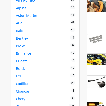
Alfa Romeo
15
Alpina
17
Aston Martin
49
Audi
13
Baic
14
Bentley
37
BMW
10
Brilliance
6
Bugatti
19
Buick
15
BYD
26
Cadillac
8
Changan
36
Chery
121