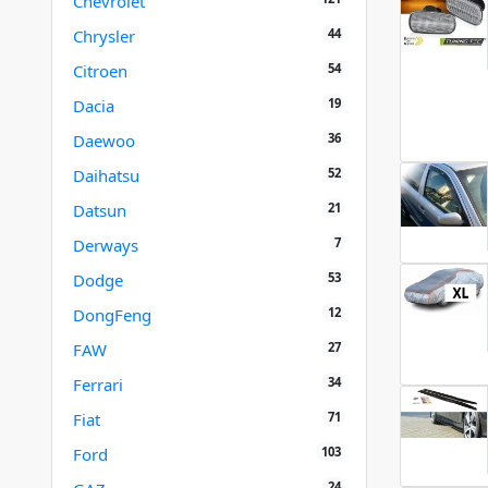
Chevrolet
44
Chrysler
54
Citroen
19
Dacia
36
Daewoo
52
Daihatsu
21
Datsun
7
Derways
53
Dodge
12
DongFeng
27
FAW
34
Ferrari
71
Fiat
103
Ford
24