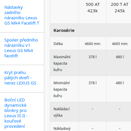
500 AT
200 T AT
Nástavky
423k
245k
zadního
nárazníku Lexus
GS Mk4 Facelift T
Karosérie
Spoiler předního
Délka
4660 mm
4665 mm
nárazníku v1
Lexus GS Mk4
facelift
Maximální
378 l
480 l
kapacita
kufru
Kryt prahu
pátých dveří -
nerez LEXUS GS
Minimální
378 l
480 l
kapacita
kufru
Boční LED
dynamické
-
-
Nakládací
blinkry pro
Lexus IS II -
výška
kouřové
provedení
-
-
Nákladový