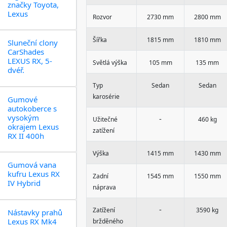
značky Toyota,
Lexus
Rozvor
2730 mm
2800 mm
Šířka
1815 mm
1810 mm
Sluneční clony
CarShades
LEXUS RX, 5-
Světlá výška
105 mm
135 mm
dvéř.
Typ
Sedan
Sedan
karosérie
Gumové
autokoberce s
vysokým
-
Užitečné
460 kg
okrajem Lexus
zatížení
RX II 400h
Výška
1415 mm
1430 mm
Gumová vana
kufru Lexus RX
Zadní
1545 mm
1550 mm
IV Hybrid
náprava
-
Zatížení
3590 kg
Nástavky prahů
Lexus RX Mk4
bržděného