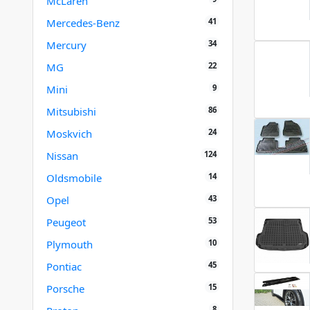
McLaren
41
Mercedes-Benz
34
Mercury
22
MG
9
Mini
86
Mitsubishi
24
Moskvich
124
Nissan
14
Oldsmobile
43
Opel
53
Peugeot
10
Plymouth
45
Pontiac
15
Porsche
8