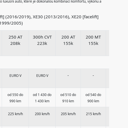
to luxusní auto, které je dokonalou kombinací komfortu, výkonu a
ft] (2016/2019), XE30 (2013/2016), XE20 [facelift]
(1999/2005)
250 AT
300h CVT
200 AT
200 MT
200 MT
208k
223k
155k
155k
186k
-
-
-
EURO V
EURO V
-
od 550 do
od 1 430 do
od 510 do
od 540 do
990 km
1 430 km
910 km
900 km
225 km/h
200 km/h
205 km/h
215 km/h
215 km/h