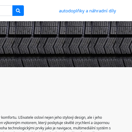
autodoplňky a náhradní díly
komfortu. Uživatele osloví nejen jeho stylový design, ale i jeho
aven výkonným motorem, který poskytuje skvělé zrychlení a úspornou
noha technologickými prvky jako je navigace, multimediální systém s