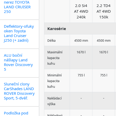
nerez TOYOTA
2.0 Si4
2.2 TD4
LAND CRUISER
AT 4WD
AT 4WD
250
240k
150k
Deflektory-ofuky
Karosérie
oken Toyota
Land Cruiser
J250 (+ zadní)
Délka
4500 mm
4500 mm
Maximální
1670 l
1670 l
ALU boční
kapacita
nášlapy Land
kufru
Rover Discovery
5
Minimální
755 l
755 l
kapacita
Sluneční clony
kufru
CarShades LAND
ROVER Discovery
Sport, 5-dvéř.
-
-
Nakládací
výška
Podložka pod
-
-
Nákladový