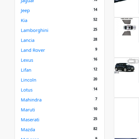
Jaguar
14
Jeep
52
Kia
25
Lamborghini
28
Lancia
9
Land Rover
16
Lexus
12
Lifan
20
Lincoln
14
Lotus
7
Mahindra
10
Maruti
25
Maserati
82
Mazda
9