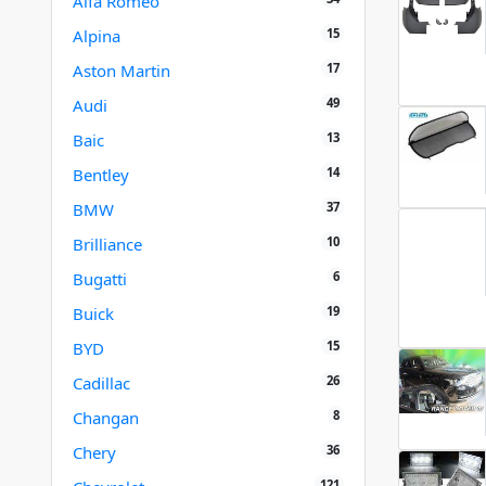
Alfa Romeo
15
Alpina
17
Aston Martin
49
Audi
13
Baic
14
Bentley
37
BMW
10
Brilliance
6
Bugatti
19
Buick
15
BYD
26
Cadillac
8
Changan
36
Chery
121