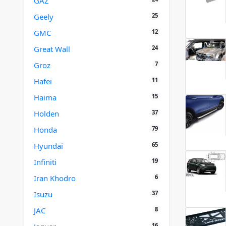
GAZ
25
Geely
12
GMC
24
Great Wall
7
Groz
11
Hafei
15
Haima
37
Holden
79
Honda
65
Hyundai
19
Infiniti
6
Iran Khodro
37
Isuzu
8
JAC
16