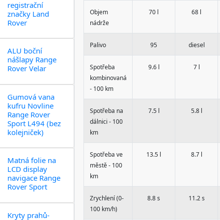
registrační
Objem
70 l
68 l
značky Land
Rover
nádrže
Palivo
95
diesel
ALU boční
nášlapy Range
Spotřeba
9.6 l
7 l
Rover Velar
kombinovaná
- 100 km
Gumová vana
kufru Novline
Spotřeba na
7.5 l
5.8 l
Range Rover
dálnici - 100
Sport L494 (bez
kolejniček)
km
Spotřeba ve
13.5 l
8.7 l
Matná folie na
městě - 100
LCD display
km
navigace Range
Rover Sport
Zrychlení (0-
8.8 s
11.2 s
100 km/h)
Kryty prahů-