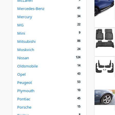
McLaren
41
Mercedes-Benz
34
Mercury
22
MG
9
Mini
86
Mitsubishi
24
Moskvich
124
Nissan
14
Oldsmobile
43
Opel
53
Peugeot
10
Plymouth
45
Pontiac
15
Porsche
8