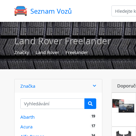
Seznam Vozů
Land Rover Freelander
Značky
Land Rover
Freelander
Doporuč
Značka
19
Abarth
17
Acura
34