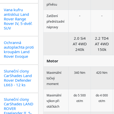
přívěsu
Vana kufru
antiskluz Land
-
-
Zatížení
Rover Range
přední/zadní
Rover IV, 5-dvéř.
nápravy
SUV
2.0 Si4
2.2 TD4
Ochranná
AT 4WD
AT 4WD
autoplachta proti
240k
150k
kroupám Land
Rover Evoque
Motor
Sluneční clony
Maximální
340 Nm
420 Nm
CarShades Land
točivý
Rover Defender
moment
L663 - 12 ks
Maximální
do 5 500
do 4 000
Sluneční clony
výkon při
ot/m
ot/m
CarShades LAND
otáčkách
ROVER
Freelander II, 5-