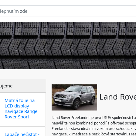
ujeme
Land Rove
Matná folie na
LCD display
navigace Range
Rover Sport
Land Rover Freelander je první SUV společnosti La
neuvěřitelnou kombinaci pohodlí a off-road schop
Freelander stává ideálním vozem pro každou aktivit
Lapače nečistot -
navigace, klimatizace a bezklíčové startování. Fr