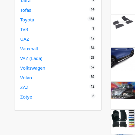
Tatra
14
Tofas
181
Toyota
7
TVR
12
UAZ
34
Vauxhall
29
VAZ (Lada)
57
Volkswagen
39
Volvo
12
ZAZ
6
Zotye