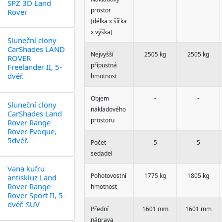
SPZ 3D Land
prostor
Rover
(délka x šířka
x výška)
Sluneční clony
CarShades LAND
Nejvyšší
2505 kg
2505 kg
ROVER
přípustná
Freelander II, 5-
dvéř.
hmotnost
-
-
Objem
Sluneční clony
nákladového
CarShades Land
prostoru
Rover Range
Rover Evoque,
5dvéř.
Počet
5
5
sedadel
Vana kufru
Pohotovostní
1775 kg
1805 kg
antiskluz Land
Rover Range
hmotnost
Rover Sport II, 5-
dvéř. SUV
Přední
1601 mm
1601 mm
náprava