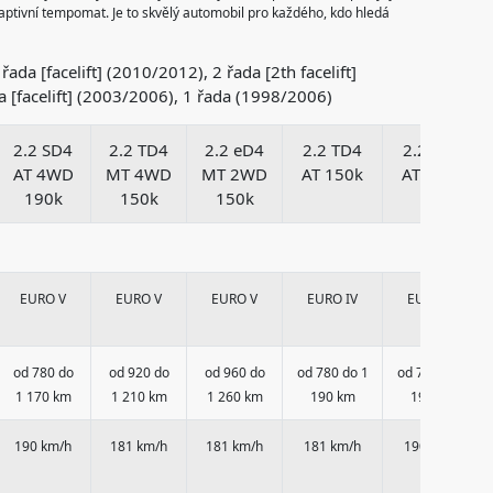
daptivní tempomat. Je to skvělý automobil pro každého, kdo hledá
.
ada [facelift] (2010/2012), 2 řada [2th facelift]
 [facelift] (2003/2006), 1 řada (1998/2006)
2.2 SD4
2.2 TD4
2.2 eD4
2.2 TD4
2.2 SD4
AT 4WD
MT 4WD
MT 2WD
AT 150k
AT 190k
190k
150k
150k
EURO V
EURO V
EURO V
EURO IV
EURO IV
od 780 do
od 920 do
od 960 do
od 780 do 1
od 780 do 1
1 170 km
1 210 km
1 260 km
190 km
190 km
190 km/h
181 km/h
181 km/h
181 km/h
190 km/h