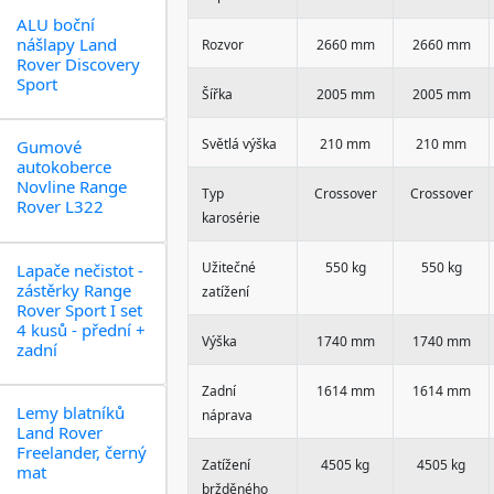
ALU boční
nášlapy Land
Rozvor
2660 mm
2660 mm
Rover Discovery
Sport
Šířka
2005 mm
2005 mm
Světlá výška
210 mm
210 mm
Gumové
autokoberce
Novline Range
Typ
Crossover
Crossover
Rover L322
karosérie
Užitečné
550 kg
550 kg
Lapače nečistot -
zástěrky Range
zatížení
Rover Sport I set
4 kusů - přední +
Výška
1740 mm
1740 mm
zadní
Zadní
1614 mm
1614 mm
Lemy blatníků
náprava
Land Rover
Freelander, černý
Zatížení
4505 kg
4505 kg
mat
bržděného