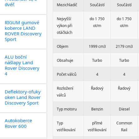
dvéř.
Mezichladič
Součástí
Součástí
Nejvyšší
do 1 750
do 1 750
RIGUM gumové
výkon při
ot/m
ot/m
koberce LAND
otáčkách
ROVER Discovery
Sport
Objem
1999 cm3
2179 cm3
ALU boční
Obsahuje
Turbo
Turbo
nášlapy Land
Rover Discovery
4
Počet válců
4
4
Rozložení
Řadový
Řadový
Deflektory-ofuky
válců
oken Land Rover
Discovery Sport
Typ motoru
Benzin
Diesel
Autokoberce
Typ
přímé
Common
Rover 600
vstřikování
vstřikování
Rail