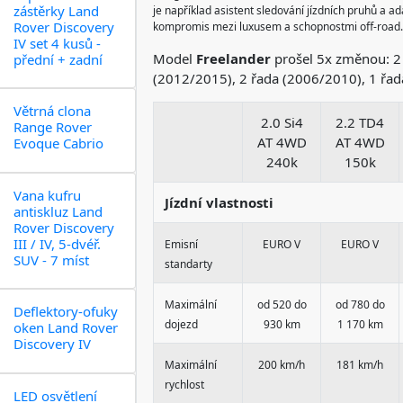
zástěrky Land
je například asistent sledování jízdních pruhů a a
Rover Discovery
kompromis mezi luxusem a schopnostmi off-road
IV set 4 kusů -
Model
Freelander
prošel 5x změnou: 2 ř
přední + zadní
(2012/2015), 2 řada (2006/2010), 1 řada
Větrná clona
2.0 Si4
2.2 TD4
Range Rover
AT 4WD
AT 4WD
Evoque Cabrio
240k
150k
Vana kufru
Jízdní vlastnosti
antiskluz Land
Rover Discovery
III / IV, 5-dvéř.
Emisní
EURO V
EURO V
SUV - 7 míst
standarty
Maximální
od 520 do
od 780 do
Deflektory-ofuky
dojezd
930 km
1 170 km
oken Land Rover
Discovery IV
Maximální
200 km/h
181 km/h
rychlost
LED osvětlení