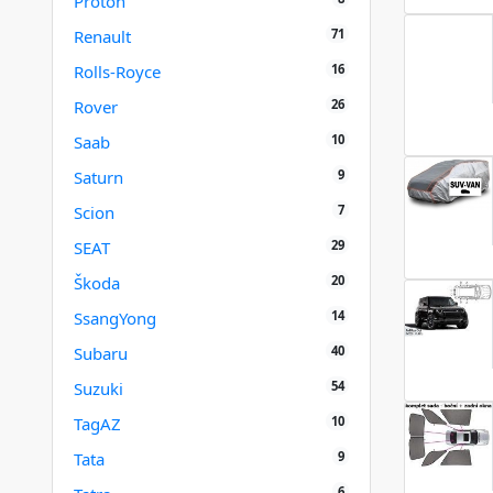
Proton
71
Renault
16
Rolls-Royce
26
Rover
10
Saab
9
Saturn
7
Scion
29
SEAT
20
Škoda
14
SsangYong
40
Subaru
54
Suzuki
10
TagAZ
9
Tata
6