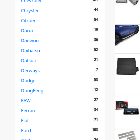
Chevrolet
44
Chrysler
54
Citroen
19
Dacia
36
Daewoo
52
Daihatsu
21
Datsun
7
Derways
53
Dodge
12
DongFeng
27
FAW
34
Ferrari
71
Fiat
103
Ford
24