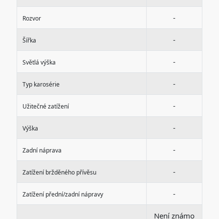
-
Rozvor
-
Šířka
-
Světlá výška
-
Typ karosérie
-
Užitečné zatížení
-
Výška
-
Zadní náprava
-
Zatížení bržděného přívěsu
-
Zatížení přední/zadní nápravy
Není známo