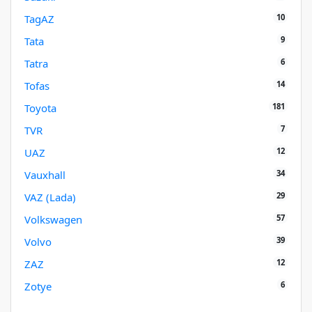
10
TagAZ
9
Tata
6
Tatra
14
Tofas
181
Toyota
7
TVR
12
UAZ
34
Vauxhall
29
VAZ (Lada)
57
Volkswagen
39
Volvo
12
ZAZ
6
Zotye