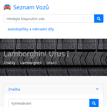
Seznam Vozů
autodoplňky a náhradní díly
Lamborghini Urus I
Značky
Lamborghini
Urus I
Značka