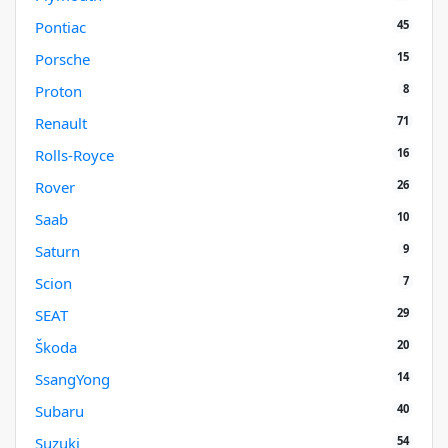
45
Pontiac
15
Porsche
8
Proton
71
Renault
16
Rolls-Royce
26
Rover
10
Saab
9
Saturn
7
Scion
29
SEAT
20
Škoda
14
SsangYong
40
Subaru
54
Suzuki