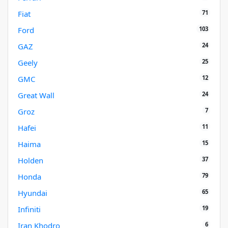
71
Fiat
103
Ford
24
GAZ
25
Geely
12
GMC
24
Great Wall
7
Groz
11
Hafei
15
Haima
37
Holden
79
Honda
65
Hyundai
19
Infiniti
6
Iran Khodro