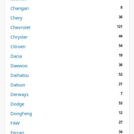
8
Changan
36
Chery
121
Chevrolet
44
Chrysler
54
Citroen
19
Dacia
36
Daewoo
52
Daihatsu
21
Datsun
7
Derways
53
Dodge
12
DongFeng
27
FAW
34
Ferrari