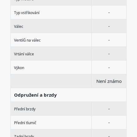
-
Typ vstřikování
-
Válec
-
Ventilů na válec
-
Vrtání válce
-
Výkon
Není známo
Odpružení a brzdy
-
Přední brzdy
-
Přední tlumič
-
Zadní brzdy