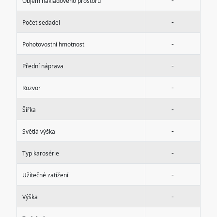
-
Objem nákladového prostoru
-
Počet sedadel
-
Pohotovostní hmotnost
-
Přední náprava
-
Rozvor
-
Šířka
-
Světlá výška
-
Typ karosérie
-
Užitečné zatížení
-
Výška