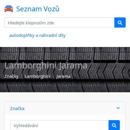
Seznam Vozů
autodoplňky a náhradní díly
Lamborghini Jarama
Značky
Lamborghini
Jarama
Značka