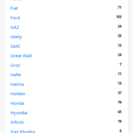
71
Fiat
103
Ford
24
GAZ
25
Geely
12
GMC
24
Great Wall
7
Groz
11
Hafei
15
Haima
37
Holden
79
Honda
65
Hyundai
19
Infiniti
6
Iran Khodro