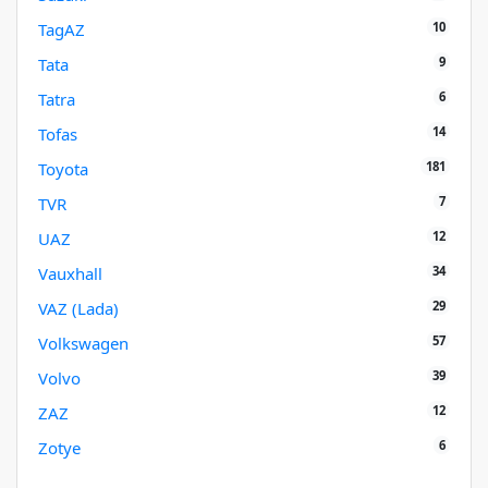
10
TagAZ
9
Tata
6
Tatra
14
Tofas
181
Toyota
7
TVR
12
UAZ
34
Vauxhall
29
VAZ (Lada)
57
Volkswagen
39
Volvo
12
ZAZ
6
Zotye