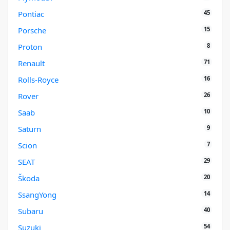
45
Pontiac
15
Porsche
8
Proton
71
Renault
16
Rolls-Royce
26
Rover
10
Saab
9
Saturn
7
Scion
29
SEAT
20
Škoda
14
SsangYong
40
Subaru
54
Suzuki