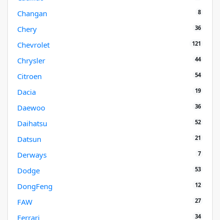
8
Changan
36
Chery
121
Chevrolet
44
Chrysler
54
Citroen
19
Dacia
36
Daewoo
52
Daihatsu
21
Datsun
7
Derways
53
Dodge
12
DongFeng
27
FAW
34
Ferrari