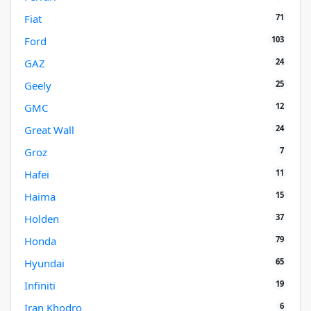
71
Fiat
103
Ford
24
GAZ
25
Geely
12
GMC
24
Great Wall
7
Groz
11
Hafei
15
Haima
37
Holden
79
Honda
65
Hyundai
19
Infiniti
6
Iran Khodro