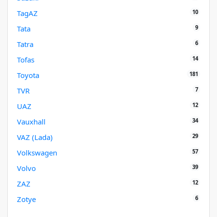
10
TagAZ
9
Tata
6
Tatra
14
Tofas
181
Toyota
7
TVR
12
UAZ
34
Vauxhall
29
VAZ (Lada)
57
Volkswagen
39
Volvo
12
ZAZ
6
Zotye