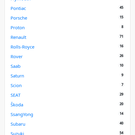
45
Pontiac
15
Porsche
8
Proton
71
Renault
16
Rolls-Royce
26
Rover
10
Saab
9
Saturn
7
Scion
29
SEAT
20
Škoda
14
SsangYong
40
Subaru
54
Suzuki