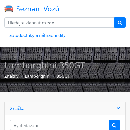
Seznam Vozů
autodoplňky a náhradní díly
Lamborghini 350GT
Značky
Lamborghini
350GT
Značka