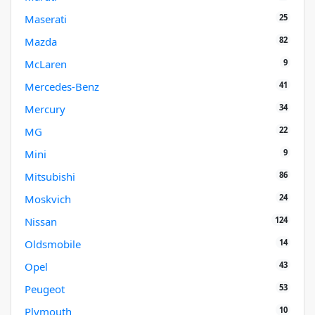
25
Maserati
82
Mazda
9
McLaren
41
Mercedes-Benz
34
Mercury
22
MG
9
Mini
86
Mitsubishi
24
Moskvich
124
Nissan
14
Oldsmobile
43
Opel
53
Peugeot
10
Plymouth