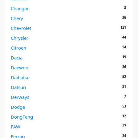
8
Changan
36
Chery
121
Chevrolet
44
Chrysler
54
Citroen
19
Dacia
36
Daewoo
52
Daihatsu
21
Datsun
7
Derways
53
Dodge
12
DongFeng
27
FAW
34
Ferrari