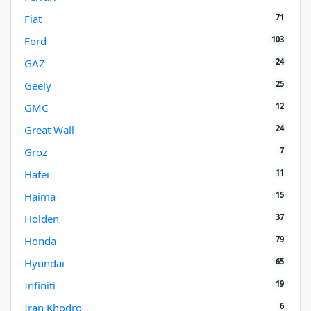
71
Fiat
103
Ford
24
GAZ
25
Geely
12
GMC
24
Great Wall
7
Groz
11
Hafei
15
Haima
37
Holden
79
Honda
65
Hyundai
19
Infiniti
6
Iran Khodro