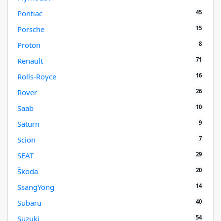
45
Pontiac
15
Porsche
8
Proton
71
Renault
16
Rolls-Royce
26
Rover
10
Saab
9
Saturn
7
Scion
29
SEAT
20
Škoda
14
SsangYong
40
Subaru
54
Suzuki