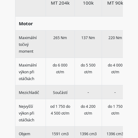
MT 204k
100k
MT 90k
Motor
Maximální
265 Nm
137 Nm
220 Nm
1
točivý
moment
Maximální
do 6 000
do 5 500
do 4 000
d
výkon při
ot/m
ot/m
ot/m
otáčkách
-
-
Mezichladič
Součástí
Nejvyšší
od 1 750 do
do 4 200
do 1 750
d
výkon při
4 500 ot/m
ot/m
ot/m
otáčkách
Objem
1591 cm3
1396 cm3
1396 cm3
15