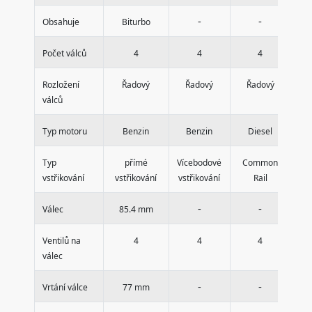
-
-
Obsahuje
Biturbo
Počet válců
4
4
4
Rozložení
Řadový
Řadový
Řadový
Ř
válců
Typ motoru
Benzin
Benzin
Diesel
Typ
přímé
Vícebodové
Common
Ví
vstřikování
vstřikování
vstřikování
Rail
vst
-
-
Válec
85.4 mm
Ventilů na
4
4
4
válec
-
-
Vrtání válce
77 mm