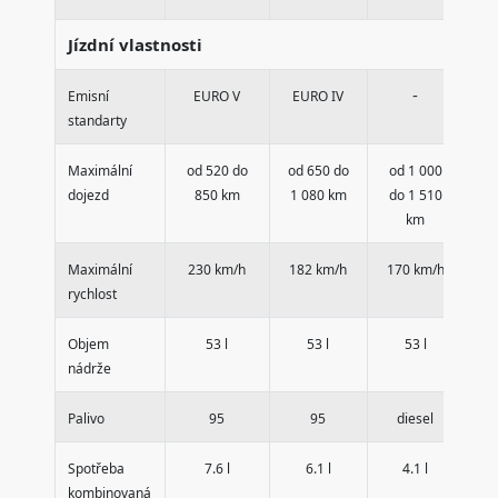
Jízdní vlastnosti
-
Emisní
EURO V
EURO IV
E
standarty
Maximální
od 520 do
od 650 do
od 1 000
od
dojezd
850 km
1 080 km
do 1 510
1
km
Maximální
230 km/h
182 km/h
170 km/h
1
rychlost
Objem
53 l
53 l
53 l
nádrže
Palivo
95
95
diesel
Spotřeba
7.6 l
6.1 l
4.1 l
kombinovaná