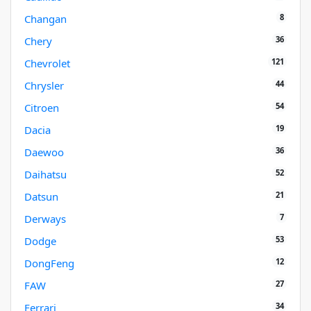
8
Changan
36
Chery
121
Chevrolet
44
Chrysler
54
Citroen
19
Dacia
36
Daewoo
52
Daihatsu
21
Datsun
7
Derways
53
Dodge
12
DongFeng
27
FAW
34
Ferrari