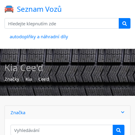
Seznam Vozů
autodoplňky a náhradní díly
Kia Cee'd
Značky
Kia
Cee'd
Značka