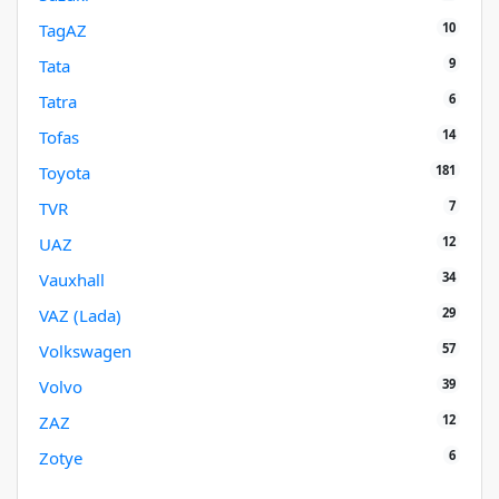
10
TagAZ
9
Tata
6
Tatra
14
Tofas
181
Toyota
7
TVR
12
UAZ
34
Vauxhall
29
VAZ (Lada)
57
Volkswagen
39
Volvo
12
ZAZ
6
Zotye