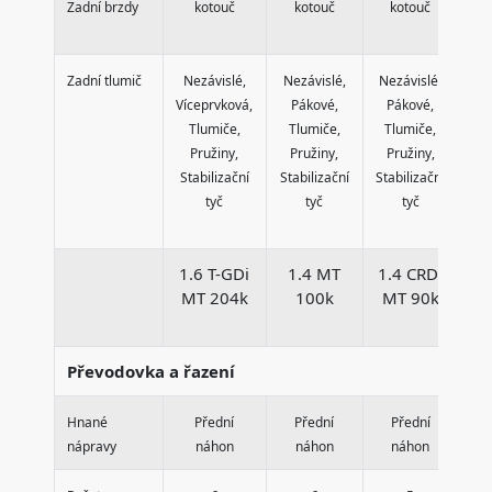
Zadní brzdy
kotouč
kotouč
kotouč
Zadní tlumič
Nezávislé,
Nezávislé,
Nezávislé,
Ne
Víceprvková,
Pákové,
Pákové,
P
Tlumiče,
Tlumiče,
Tlumiče,
T
Pružiny,
Pružiny,
Pružiny,
P
Stabilizační
Stabilizační
Stabilizační
Sta
tyč
tyč
tyč
1.6 T-GDi
1.4 MT
1.4 CRDi
1
MT 204k
100k
MT 90k
Převodovka a řazení
Hnané
Přední
Přední
Přední
nápravy
náhon
náhon
náhon