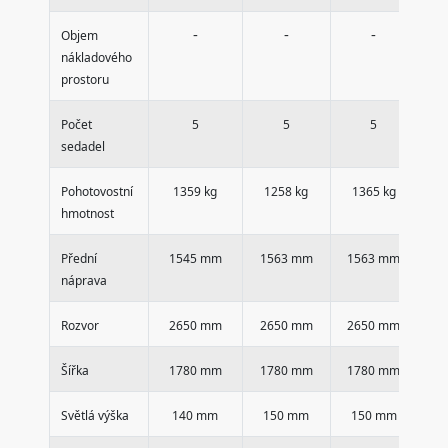
-
-
-
Objem
nákladového
prostoru
Počet
5
5
5
sedadel
Pohotovostní
1359 kg
1258 kg
1365 kg
1
hmotnost
Přední
1545 mm
1563 mm
1563 mm
1
náprava
Rozvor
2650 mm
2650 mm
2650 mm
2
Šířka
1780 mm
1780 mm
1780 mm
1
Světlá výška
140 mm
150 mm
150 mm
1