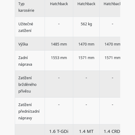
Typ
Hatchback
Hatchback
Hatchback
Ha
karosérie
-
-
Užitečné
562 kg
zatížení
Výška
1485 mm
1470 mm
1470 mm
1
Zadní
1553 mm
1571 mm
1571 mm
1
náprava
-
-
-
Zatížení
bržděného
přívěsu
-
-
-
Zatížení
přední/zadní
nápravy
1.6 T-GDi
1.4 MT
1.4 CRDi
1