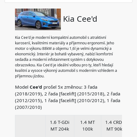
Kia Cee'd
Kia Cee'd je moderní kompaktní automobil s atraktivní
karoserií, kvalitními materiály a příjemnou ergonomií. Jeho
motor o výkonu 88kW a objemu 1,6l je velmi dynamický a
ekonomický. Interiér je bohatě vybavený, nabízí komfortní
sedadla a moderní infotainment systém s dotykovou
obrazovkou. Kia Cee'd je ideální volbou pro ty, kteří hledají
kvalitní a vysoce výkonný automobil s moderním vzhledem a
příjemnou jízdou.
Model
Cee'd
prošel 5x změnou: 3 řada
(2018/2019), 2 řada [facelift] (2015/2018), 2 řada
(2012/2015), 1 řada [facelift] (2010/2012), 1 řada
(2007/2010)
1.6 T-GDi
1.4 MT
1.4 CRDi
1
MT 204k
100k
MT 90k