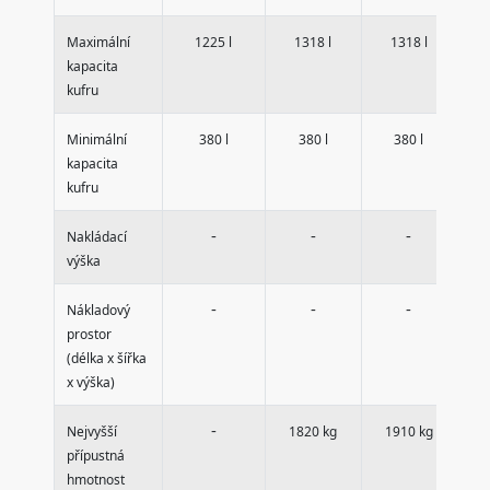
Maximální
1225 l
1318 l
1318 l
kapacita
kufru
Minimální
380 l
380 l
380 l
kapacita
kufru
-
-
-
Nakládací
výška
-
-
-
Nákladový
prostor
(délka x šířka
x výška)
-
Nejvyšší
1820 kg
1910 kg
1
přípustná
hmotnost