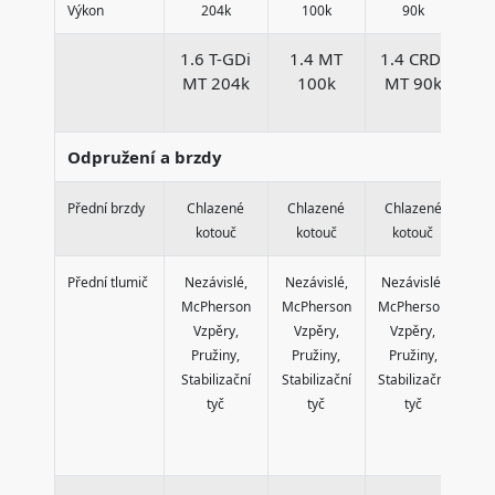
Výkon
204k
100k
90k
1.6 T-GDi
1.4 MT
1.4 CRDi
1
MT 204k
100k
MT 90k
Odpružení a brzdy
Přední brzdy
Chlazené
Chlazené
Chlazené
C
kotouč
kotouč
kotouč
Přední tlumič
Nezávislé,
Nezávislé,
Nezávislé,
Ne
McPherson
McPherson
McPherson
Mc
Vzpěry,
Vzpěry,
Vzpěry,
V
Pružiny,
Pružiny,
Pružiny,
P
Stabilizační
Stabilizační
Stabilizační
Sta
tyč
tyč
tyč