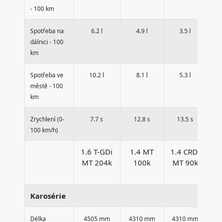
- 100 km
Spotřeba na
6.2 l
4.9 l
3.5 l
dálnici - 100
km
Spotřeba ve
10.2 l
8.1 l
5.3 l
městě - 100
km
Zrychlení (0-
7.7 s
12.8 s
13.5 s
100 km/h)
1.6 T-GDi
1.4 MT
1.4 CRDi
1
MT 204k
100k
MT 90k
Karosérie
Délka
4505 mm
4310 mm
4310 mm
4