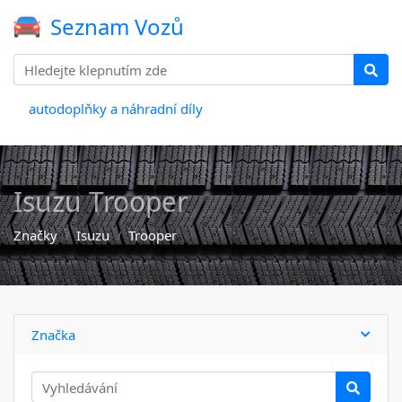
Seznam Vozů
autodoplňky a náhradní díly
Isuzu Trooper
Značky
Isuzu
Trooper
Značka