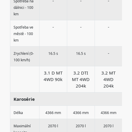
-
-
-
Spotřeba na
dálnici - 100
km
-
-
-
Spotřeba ve
městě - 100
km
-
Zrychlení (0-
16.5 s
16.5 s
100 km/h)
3.1 D MT
3.2 DTI
3.2 MT
3
4WD 90k
MT 4WD
4WD
204k
204k
Karosérie
Délka
4366 mm
4366 mm
4366 mm
4
Maximální
2070 l
2070 l
2070 l