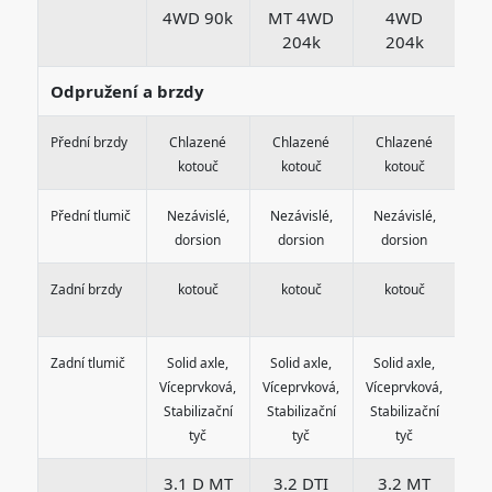
4WD 90k
MT 4WD
4WD
204k
204k
Odpružení a brzdy
Přední brzdy
Chlazené
Chlazené
Chlazené
C
kotouč
kotouč
kotouč
Přední tlumič
Nezávislé,
Nezávislé,
Nezávislé,
Ne
dorsion
dorsion
dorsion
d
Zadní brzdy
kotouč
kotouč
kotouč
Zadní tlumič
Solid axle,
Solid axle,
Solid axle,
So
Víceprvková,
Víceprvková,
Víceprvková,
Víc
Stabilizační
Stabilizační
Stabilizační
Sta
tyč
tyč
tyč
3.1 D MT
3.2 DTI
3.2 MT
3