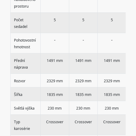
prostoru
Počet
5
5
5
sedadel
-
-
-
Pohotovostní
hmotnost
Přední
1491 mm
1491 mm
1491 mm
1
náprava
Rozvor
2329 mm
2329 mm
2329 mm
2
Šířka
1835 mm
1835 mm
1835 mm
1
Světlá výška
230 mm
230 mm
230 mm
2
Typ
Crossover
Crossover
Crossover
Cr
karosérie