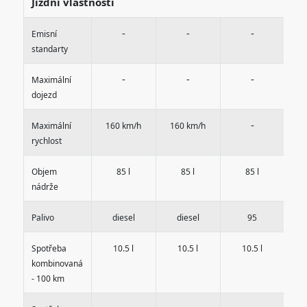
Jízdní vlastnosti
-
-
-
Emisní
standarty
-
-
-
Maximální
dojezd
-
Maximální
160 km/h
160 km/h
1
rychlost
Objem
85 l
85 l
85 l
nádrže
Palivo
diesel
diesel
95
Spotřeba
10.5 l
10.5 l
10.5 l
kombinovaná
- 100 km