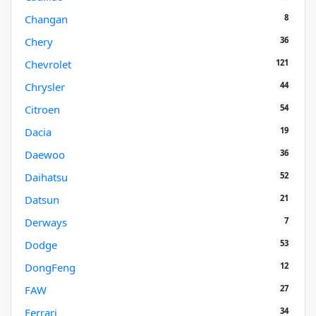
8
Changan
36
Chery
121
Chevrolet
44
Chrysler
54
Citroen
19
Dacia
36
Daewoo
52
Daihatsu
21
Datsun
7
Derways
53
Dodge
12
DongFeng
27
FAW
34
Ferrari