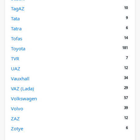
10
TagAZ
9
Tata
6
Tatra
14
Tofas
181
Toyota
7
TVR
12
UAZ
34
Vauxhall
29
VAZ (Lada)
57
Volkswagen
39
Volvo
12
ZAZ
6
Zotye