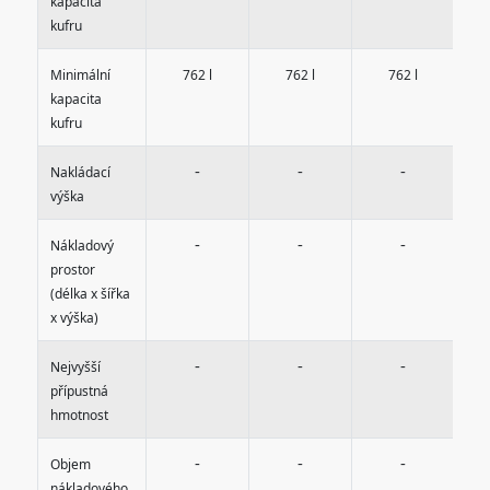
kapacita
kufru
Minimální
762 l
762 l
762 l
kapacita
kufru
-
-
-
Nakládací
výška
-
-
-
Nákladový
prostor
(délka x šířka
x výška)
-
-
-
Nejvyšší
přípustná
hmotnost
-
-
-
Objem
nákladového