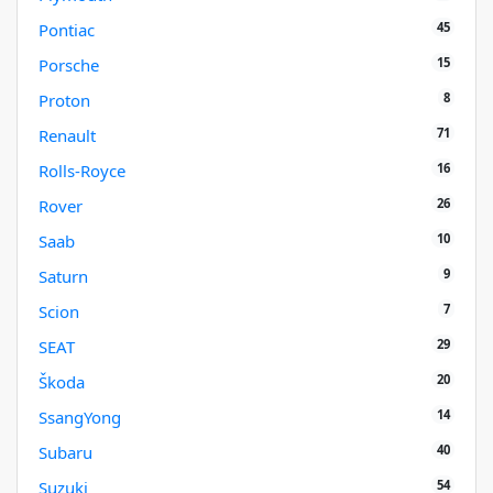
45
Pontiac
15
Porsche
8
Proton
71
Renault
16
Rolls-Royce
26
Rover
10
Saab
9
Saturn
7
Scion
29
SEAT
20
Škoda
14
SsangYong
40
Subaru
54
Suzuki