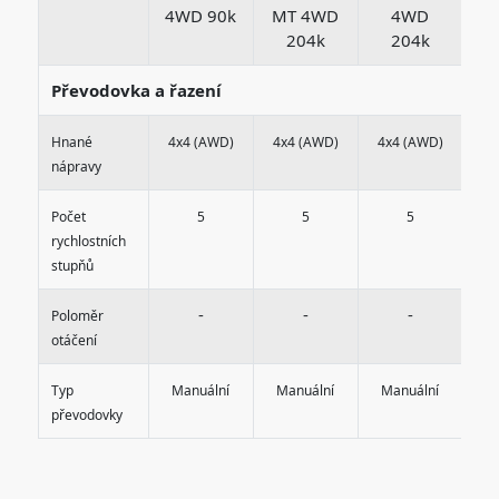
4WD 90k
MT 4WD
4WD
204k
204k
Převodovka a řazení
Hnané
4x4 (AWD)
4x4 (AWD)
4x4 (AWD)
4x
nápravy
Počet
5
5
5
rychlostních
stupňů
-
-
-
Poloměr
otáčení
Typ
Manuální
Manuální
Manuální
M
převodovky