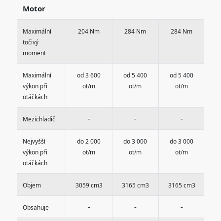
Motor
Maximální
204 Nm
284 Nm
284 Nm
3
točivý
moment
Maximální
od 3 600
od 5 400
od 5 400
o
výkon při
ot/m
ot/m
ot/m
otáčkách
-
-
-
Mezichladič
Nejvyšší
do 2 000
do 3 000
do 3 000
d
výkon při
ot/m
ot/m
ot/m
otáčkách
Objem
3059 cm3
3165 cm3
3165 cm3
3
-
-
-
Obsahuje