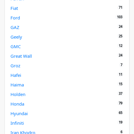
71
Fiat
103
Ford
24
GAZ
25
Geely
12
GMC
24
Great Wall
7
Groz
11
Hafei
15
Haima
37
Holden
79
Honda
65
Hyundai
19
Infiniti
6
Iran Khodro