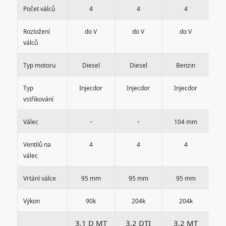
Počet válců
4
4
4
Rozložení
do V
do V
do V
válců
Typ motoru
Diesel
Diesel
Benzin
Typ
Injecdor
Injecdor
Injecdor
I
vstřikování
-
-
Válec
104 mm
Ventilů na
4
4
4
válec
Vrtání válce
95 mm
95 mm
95 mm
Výkon
90k
204k
204k
3.1 D MT
3.2 DTI
3.2 MT
3