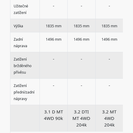
-
-
-
Užitečné
zatížení
Výška
1835 mm
1835 mm
1835 mm
1
Zadní
1496 mm
1496 mm
1496 mm
1
náprava
-
-
-
Zatížení
bržděného
přívěsu
-
-
-
Zatížení
přední/zadní
nápravy
3.1 D MT
3.2 DTI
3.2 MT
3
4WD 90k
MT 4WD
4WD
204k
204k