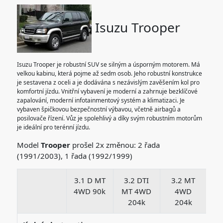
Isuzu Trooper
Isuzu Trooper je robustní SUV se silným a úsporným motorem. Má
velkou kabinu, která pojme až sedm osob. Jeho robustní konstrukce
je sestavena z oceli a je dodávána s nezávislým zavěšením kol pro
komfortní jízdu. Vnitřní vybavení je moderní a zahrnuje bezklíčové
zapalování, moderní infotainmentový systém a klimatizaci. Je
vybaven špičkovou bezpečnostní výbavou, včetně airbagů a
posilovače řízení. Vůz je spolehlivý a díky svým robustním motorům
je ideální pro terénní jízdu.
Model
Trooper
prošel 2x změnou: 2 řada
(1991/2003), 1 řada (1992/1999)
3.1 D MT
3.2 DTI
3.2 MT
3
4WD 90k
MT 4WD
4WD
204k
204k