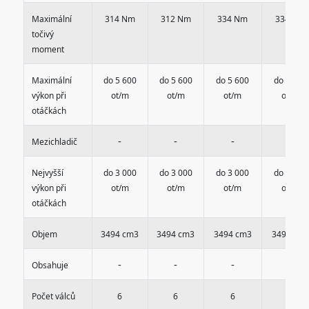
Maximální
314 Nm
312 Nm
334 Nm
334 Nm
točivý
moment
Maximální
do 5 600
do 5 600
do 5 600
do 5 600
výkon při
ot/m
ot/m
ot/m
ot/m
otáčkách
-
-
-
-
Mezichladič
Nejvyšší
do 3 000
do 3 000
do 3 000
do 3 000
výkon při
ot/m
ot/m
ot/m
ot/m
otáčkách
Objem
3494 cm3
3494 cm3
3494 cm3
3494 cm
-
-
-
-
Obsahuje
Počet válců
6
6
6
6