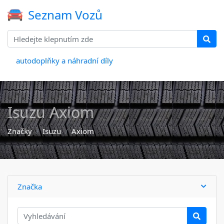
Seznam Vozů
autodoplňky a náhradní díly
Isuzu Axiom
Značky
Isuzu
Axiom
Značka