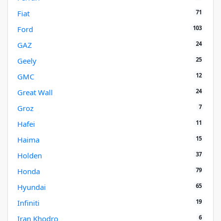
71
Fiat
103
Ford
24
GAZ
25
Geely
12
GMC
24
Great Wall
7
Groz
11
Hafei
15
Haima
37
Holden
79
Honda
65
Hyundai
19
Infiniti
6
Iran Khodro