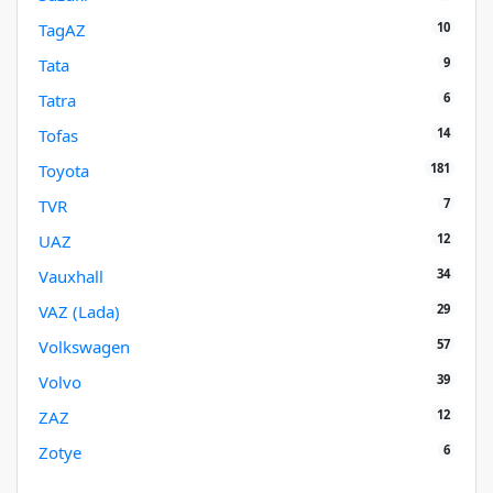
10
TagAZ
9
Tata
6
Tatra
14
Tofas
181
Toyota
7
TVR
12
UAZ
34
Vauxhall
29
VAZ (Lada)
57
Volkswagen
39
Volvo
12
ZAZ
6
Zotye