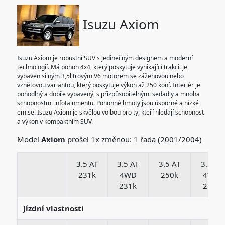
Isuzu Axiom
Isuzu Axiom je robustní SUV s jedinečným designem a moderní
technologií. Má pohon 4x4, který poskytuje vynikající trakci. Je
vybaven silným 3,5litrovým V6 motorem se zážehovou nebo
vznětovou variantou, který poskytuje výkon až 250 koní. Interiér je
pohodlný a dobře vybavený, s přizpůsobitelnými sedadly a mnoha
schopnostmi infotainmentu. Pohonné hmoty jsou úsporné a nízké
emise. Isuzu Axiom je skvělou volbou pro ty, kteří hledají schopnost
a výkon v kompaktním SUV.
Model
Axiom
prošel 1x změnou: 1 řada (2001/2004)
3.5 AT
3.5 AT
3.5 AT
3.5 AT
231k
4WD
250k
4WD
231k
250k
Jízdní vlastnosti