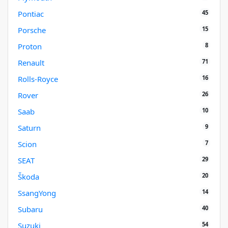
45
Pontiac
15
Porsche
8
Proton
71
Renault
16
Rolls-Royce
26
Rover
10
Saab
9
Saturn
7
Scion
29
SEAT
20
Škoda
14
SsangYong
40
Subaru
54
Suzuki