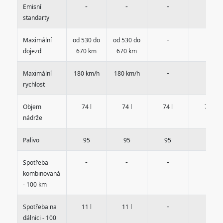
-
-
-
-
Emisní
standarty
-
-
Maximální
od 530 do
od 530 do
dojezd
670 km
670 km
-
-
Maximální
180 km/h
180 km/h
rychlost
Objem
74 l
74 l
74 l
74 l
nádrže
Palivo
95
95
95
95
-
-
-
-
Spotřeba
kombinovaná
- 100 km
-
-
Spotřeba na
11 l
11 l
dálnici - 100