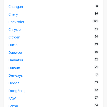
8
Changan
36
Chery
121
Chevrolet
44
Chrysler
54
Citroen
19
Dacia
36
Daewoo
52
Daihatsu
21
Datsun
7
Derways
53
Dodge
12
DongFeng
27
FAW
34
Ferrari