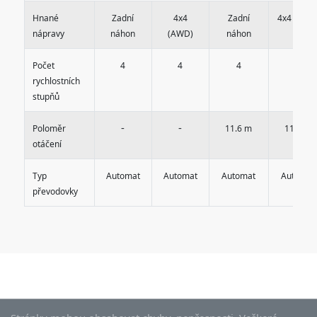
Hnané
Zadní
4x4
Zadní
4x4 (AWD
nápravy
náhon
(AWD)
náhon
Počet
4
4
4
4
rychlostních
stupňů
-
-
Poloměr
11.6 m
11.6 m
otáčení
Typ
Automat
Automat
Automat
Automat
převodovky