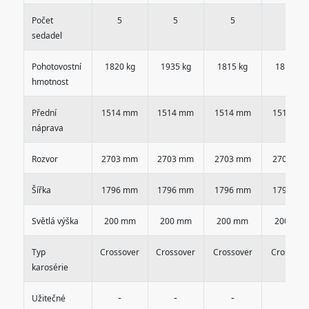
Počet
5
5
5
5
sedadel
Pohotovostní
1820 kg
1935 kg
1815 kg
1815 kg
hmotnost
Přední
1514 mm
1514 mm
1514 mm
1514 mm
náprava
Rozvor
2703 mm
2703 mm
2703 mm
2703 mm
Šířka
1796 mm
1796 mm
1796 mm
1796 mm
Světlá výška
200 mm
200 mm
200 mm
200 mm
Typ
Crossover
Crossover
Crossover
Crossove
karosérie
-
-
-
-
Užitečné