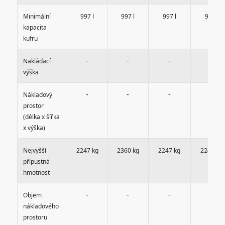
Minimální
997 l
997 l
997 l
997 l
kapacita
kufru
-
-
-
-
Nakládací
výška
-
-
-
-
Nákladový
prostor
(délka x šířka
x výška)
Nejvyšší
2247 kg
2360 kg
2247 kg
2247 kg
přípustná
hmotnost
-
-
-
-
Objem
nákladového
prostoru