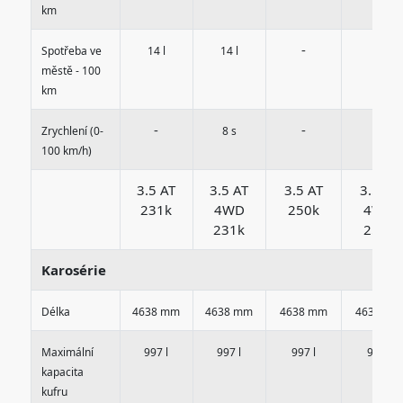
km
-
-
Spotřeba ve
14 l
14 l
městě - 100
km
-
-
-
Zrychlení (0-
8 s
100 km/h)
3.5 AT
3.5 AT
3.5 AT
3.5 AT
231k
4WD
250k
4WD
231k
250k
Karosérie
Délka
4638 mm
4638 mm
4638 mm
4638 mm
Maximální
997 l
997 l
997 l
997 l
kapacita
kufru