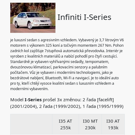
Infiniti I-Series
je luxusní sedan s agresivním vzhledem. Vybavený je 3,7 litrovým V6
motorem s výkonem 325 koní a točivým momentem 267 Nm. Pohon
zadních kol zajišťuje 7stupňová automatická převodovka. Interiér je
vyroben z kvalitních materiálů a nabízí pohodlí pro čtyři cestující.
Standardně je vybaven vyhřívanými sedadly, tempomatem,
dvouzónovou klimatizací, parkovacími senzory a palubním
počítačem. Vůz je vybaven i moderními technologiemi, jako je
bezdrátové nabíjení, Bluetooth, Wi-Fi a navigací. Je to ideální auto
pro ty, kteří chtějí vysoce kvalitní sedan s luxusním vzhledem a
moderními vybavením.
Model
I-Series
prošel 3x změnou: 2 řada [facelift]
(2001/2004), 2 řada (1999/2002), 1 řada (1995/1999)
I35 AT
I30 MT
I30 AT
255k
230k
193k