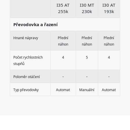
I35 AT
I30 MT
I30 AT
255k
230k
193k
Převodovka a řazení
Hnané nápravy
Přední
Přední
Přední
náhon
náhon
náhon
Počet rychlostních
4
5
4
stupňů
-
-
-
Poloměr otáčení
Typ převodovky
Automat
Manuální
Automat