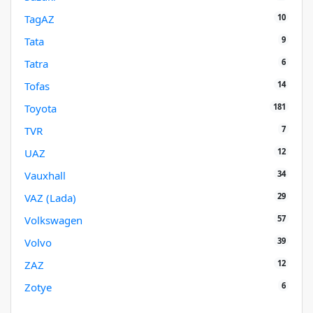
10
TagAZ
9
Tata
6
Tatra
14
Tofas
181
Toyota
7
TVR
12
UAZ
34
Vauxhall
29
VAZ (Lada)
57
Volkswagen
39
Volvo
12
ZAZ
6
Zotye