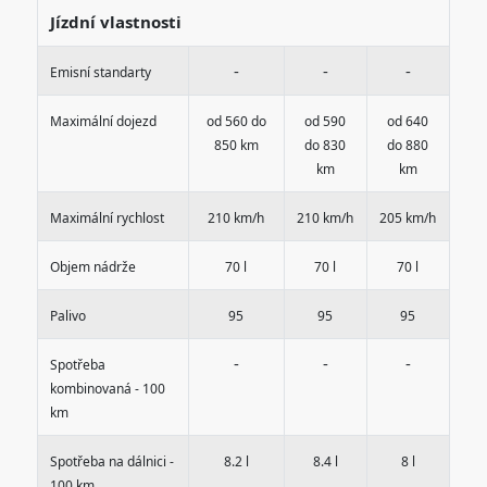
Jízdní vlastnosti
-
-
-
Emisní standarty
Maximální dojezd
od 560 do
od 590
od 640
850 km
do 830
do 880
km
km
Maximální rychlost
210 km/h
210 km/h
205 km/h
Objem nádrže
70 l
70 l
70 l
Palivo
95
95
95
-
-
-
Spotřeba
kombinovaná - 100
km
Spotřeba na dálnici -
8.2 l
8.4 l
8 l
100 km