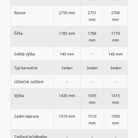
Rozvor
2750 mm
2751
2700
mm
mm
Šířka
1785 mm
1786
1770
mm
mm
-
Světlá výška
140 mm
140 mm
Typ karosérie
Sedan
Sedan
Sedan
-
-
-
Užitečné zatížení
Výška
1430 mm
1435
1415
mm
mm
Zadní náprava
1510 mm
1510
1500
mm
mm
-
-
-
Zatížení bržděného