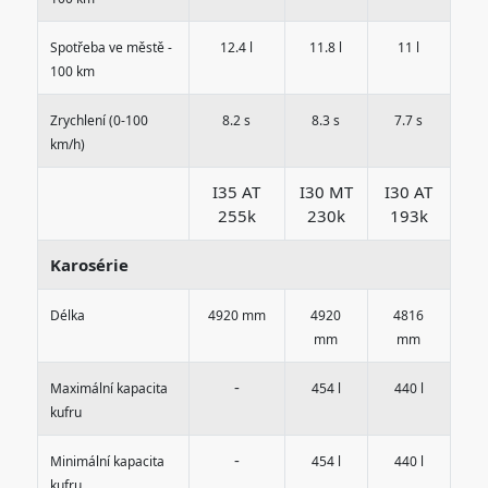
Spotřeba ve městě -
12.4 l
11.8 l
11 l
100 km
Zrychlení (0-100
8.2 s
8.3 s
7.7 s
km/h)
I35 AT
I30 MT
I30 AT
255k
230k
193k
Karosérie
Délka
4920 mm
4920
4816
mm
mm
-
Maximální kapacita
454 l
440 l
kufru
-
Minimální kapacita
454 l
440 l
kufru