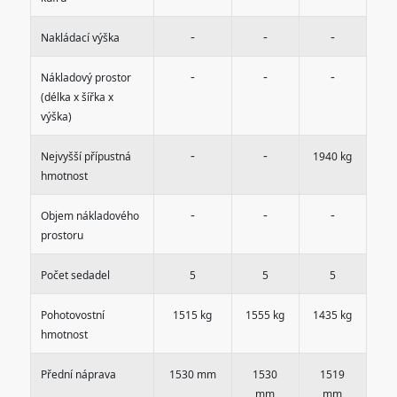
-
-
-
Nakládací výška
-
-
-
Nákladový prostor
(délka x šířka x
výška)
-
-
Nejvyšší přípustná
1940 kg
hmotnost
-
-
-
Objem nákladového
prostoru
Počet sedadel
5
5
5
Pohotovostní
1515 kg
1555 kg
1435 kg
hmotnost
Přední náprava
1530 mm
1530
1519
mm
mm