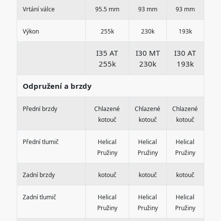
Vrtání válce
95.5 mm
93 mm
93 mm
Výkon
255k
230k
193k
I35 AT
I30 MT
I30 AT
255k
230k
193k
Odpružení a brzdy
Přední brzdy
Chlazené
Chlazené
Chlazené
kotouč
kotouč
kotouč
Přední tlumič
Helical
Helical
Helical
Pružiny
Pružiny
Pružiny
Zadní brzdy
kotouč
kotouč
kotouč
Zadní tlumič
Helical
Helical
Helical
Pružiny
Pružiny
Pružiny