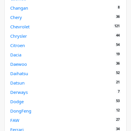
8
Changan
36
Chery
121
Chevrolet
44
Chrysler
54
Citroen
19
Dacia
36
Daewoo
52
Daihatsu
21
Datsun
7
Derways
53
Dodge
12
DongFeng
27
FAW
34
Ferrari