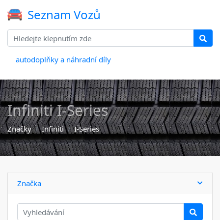
Seznam Vozů
autodoplňky a náhradní díly
Infiniti I-Series
Značky
Infiniti
I-Series
Značka