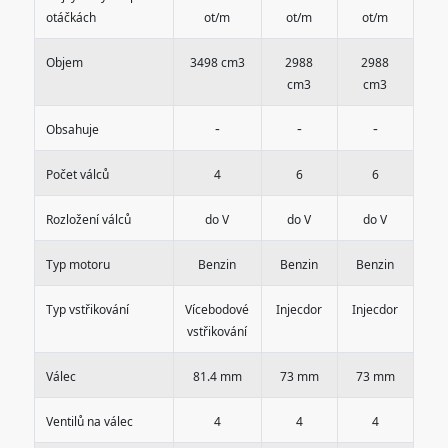
otáčkách
ot/m
ot/m
ot/m
Objem
3498 cm3
2988
2988
cm3
cm3
-
-
-
Obsahuje
Počet válců
4
6
6
Rozložení válců
do V
do V
do V
Typ motoru
Benzin
Benzin
Benzin
Typ vstřikování
Vícebodové
Injecdor
Injecdor
vstřikování
Válec
81.4 mm
73 mm
73 mm
Ventilů na válec
4
4
4