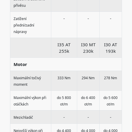
přívěsu
-
-
-
Zatížení
přední/zadní
nápravy
I35 AT
I30 MT
I30 AT
255k
230k
193k
Motor
Maximální točivý
333 Nm
294 Nm
278 Nm
moment
Maximální výkon při
do 5 800
do 6 400
do 5 600
otáčkách
ot/m
ot/m
ot/m
-
-
-
Mezichladič
Nejvyšší výkon při
do 4 400
do 4 000
do 4 000