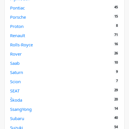
45
Pontiac
15
Porsche
8
Proton
71
Renault
16
Rolls-Royce
26
Rover
10
Saab
9
Saturn
7
Scion
29
SEAT
20
Škoda
14
SsangYong
40
Subaru
54
Suzuki