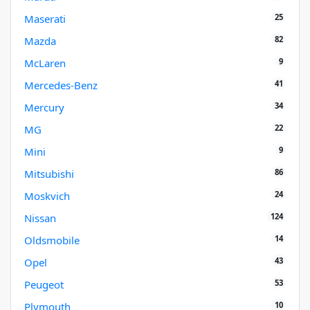
25
Maserati
82
Mazda
9
McLaren
41
Mercedes-Benz
34
Mercury
22
MG
9
Mini
86
Mitsubishi
24
Moskvich
124
Nissan
14
Oldsmobile
43
Opel
53
Peugeot
10
Plymouth