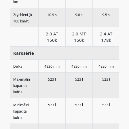
km
Zrychlení (0-
10.9 s
9.8 s
9.5 s
100 km/h)
2.0 AT
2.0 MT
2.4 AT
2
150k
150k
178k
Karosérie
Délka
4820 mm
4820 mm
4820 mm
4
Maximální
523 l
523 l
523 l
kapacita
kufru
Minimální
523 l
523 l
523 l
kapacita
kufru