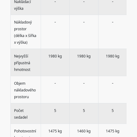
-
-
-
Nakládací
výška
-
-
-
Nákladový
prostor
(délka x šířka
x výška)
Nejvyšší
1980 kg
1980 kg
1980 kg
1
přípustná
hmotnost
-
-
-
Objem
nákladového
prostoru
Počet
5
5
5
sedadel
Pohotovostní
1475 kg
1460 kg
1475 kg
1