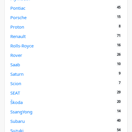
45
Pontiac
15
Porsche
8
Proton
71
Renault
16
Rolls-Royce
26
Rover
10
Saab
9
Saturn
7
Scion
29
SEAT
20
Škoda
14
SsangYong
40
Subaru
54
Suzuki