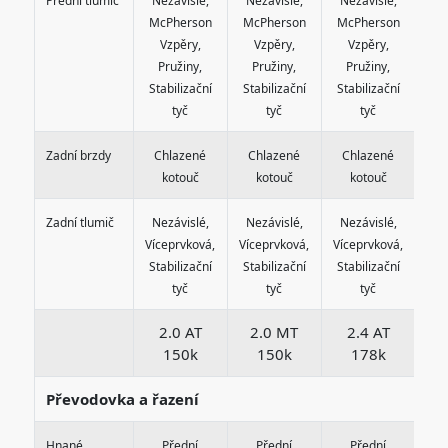
Přední tlumič
Nezávislé,
Nezávislé,
Nezávislé,
Ne
McPherson
McPherson
McPherson
Mc
Vzpěry,
Vzpěry,
Vzpěry,
V
Pružiny,
Pružiny,
Pružiny,
P
Stabilizační
Stabilizační
Stabilizační
Sta
tyč
tyč
tyč
Zadní brzdy
Chlazené
Chlazené
Chlazené
C
kotouč
kotouč
kotouč
Zadní tlumič
Nezávislé,
Nezávislé,
Nezávislé,
Ne
Víceprvková,
Víceprvková,
Víceprvková,
Víc
Stabilizační
Stabilizační
Stabilizační
Sta
tyč
tyč
tyč
2.0 AT
2.0 MT
2.4 AT
2
150k
150k
178k
Převodovka a řazení
Hnané
Přední
Přední
Přední