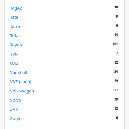
10
TagAZ
9
Tata
6
Tatra
14
Tofas
181
Toyota
7
TVR
12
UAZ
34
Vauxhall
29
VAZ (Lada)
57
Volkswagen
39
Volvo
12
ZAZ
6
Zotye