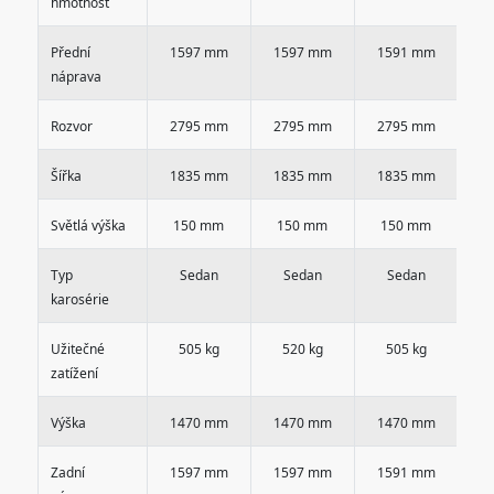
hmotnost
Přední
1597 mm
1597 mm
1591 mm
1
náprava
Rozvor
2795 mm
2795 mm
2795 mm
2
Šířka
1835 mm
1835 mm
1835 mm
1
Světlá výška
150 mm
150 mm
150 mm
1
Typ
Sedan
Sedan
Sedan
karosérie
Užitečné
505 kg
520 kg
505 kg
zatížení
Výška
1470 mm
1470 mm
1470 mm
1
Zadní
1597 mm
1597 mm
1591 mm
1