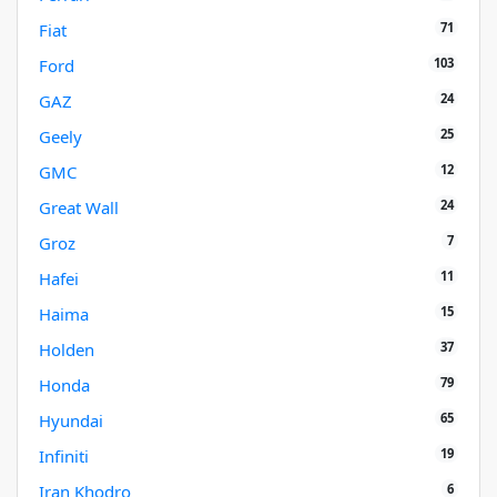
71
Fiat
103
Ford
24
GAZ
25
Geely
12
GMC
24
Great Wall
7
Groz
11
Hafei
15
Haima
37
Holden
79
Honda
65
Hyundai
19
Infiniti
6
Iran Khodro