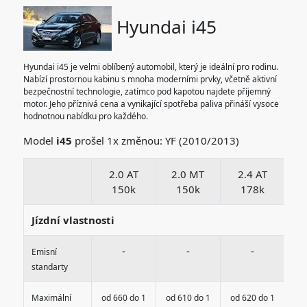
Hyundai i45
Hyundai i45 je velmi oblíbený automobil, který je ideální pro rodinu.
Nabízí prostornou kabinu s mnoha moderními prvky, včetně aktivní
bezpečnostní technologie, zatímco pod kapotou najdete příjemný
motor. Jeho příznivá cena a vynikající spotřeba paliva přináší vysoce
hodnotnou nabídku pro každého.
Model
i45
prošel 1x změnou: YF (2010/2013)
2.0 AT
2.0 MT
2.4 AT
2
150k
150k
178k
Jízdní vlastnosti
-
-
-
Emisní
standarty
Maximální
od 660 do 1
od 610 do 1
od 620 do 1
od 