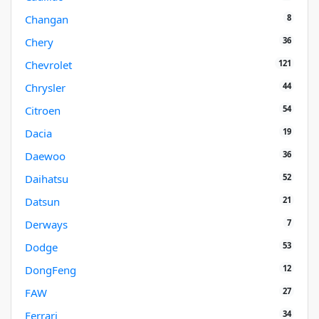
8
Changan
36
Chery
121
Chevrolet
44
Chrysler
54
Citroen
19
Dacia
36
Daewoo
52
Daihatsu
21
Datsun
7
Derways
53
Dodge
12
DongFeng
27
FAW
34
Ferrari