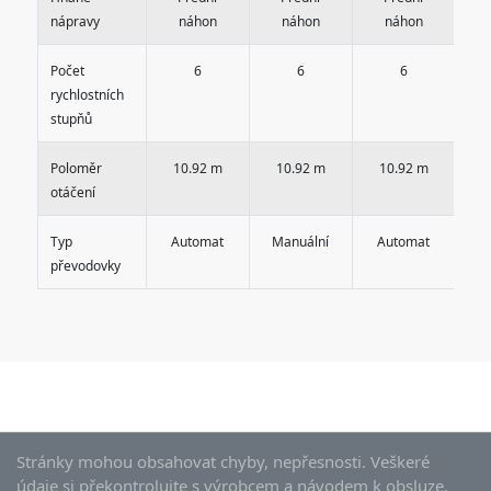
nápravy
náhon
náhon
náhon
Počet
6
6
6
rychlostních
stupňů
Poloměr
10.92 m
10.92 m
10.92 m
1
otáčení
Typ
Automat
Manuální
Automat
M
převodovky
Stránky mohou obsahovat chyby, nepřesnosti. Veškeré
údaje si překontrolujte s výrobcem a návodem k obsluze.