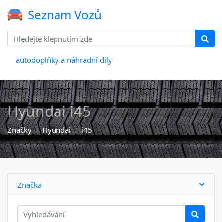
Seznam Vozů
autodoplňky a náhradní díly
Hyundai i45
Značky
Hyundai
i45
Značka