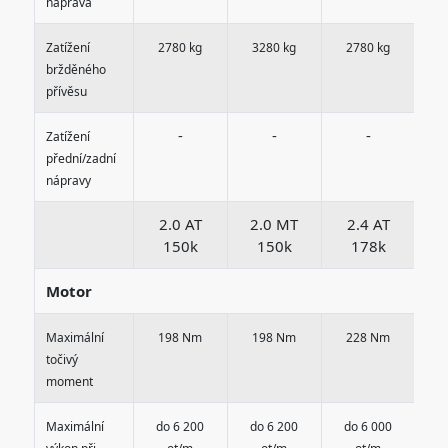
náprava
Zatížení
2780 kg
3280 kg
2780 kg
3
bržděného
přívěsu
-
-
-
Zatížení
přední/zadní
nápravy
2.0 AT
2.0 MT
2.4 AT
2
150k
150k
178k
Motor
Maximální
198 Nm
198 Nm
228 Nm
2
točivý
moment
Maximální
do 6 200
do 6 200
do 6 000
d