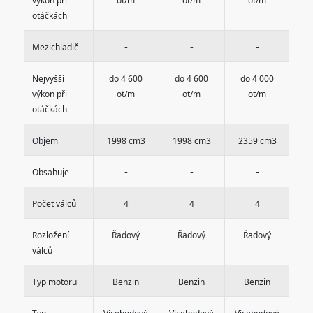
výkon při
ot/m
ot/m
ot/m
otáčkách
-
-
-
Mezichladič
Nejvyšší
do 4 600
do 4 600
do 4 000
d
výkon při
ot/m
ot/m
ot/m
otáčkách
Objem
1998 cm3
1998 cm3
2359 cm3
2
-
-
-
Obsahuje
Počet válců
4
4
4
Rozložení
Řadový
Řadový
Řadový
válců
Typ motoru
Benzin
Benzin
Benzin