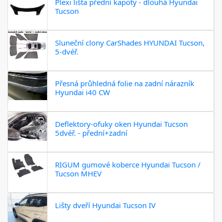
Plexi lišta přední kapoty - dlouhá Hyundai
Tucson
Sluneční clony CarShades HYUNDAI Tucson,
5-dvéř.
Přesná průhledná folie na zadní nárazník
Hyundai i40 CW
Deflektory-ofuky oken Hyundai Tucson
5dvéř. - přední+zadní
RIGUM gumové koberce Hyundai Tucson /
Tucson MHEV
Lišty dveří Hyundai Tucson IV