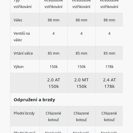
Typ
Vícebodové
Vícebodové
Vícebodové
Ví
vstřikování
vstřikování
vstřikování
vstřikování
vs
Válec
88 mm
88 mm
88 mm
Ventilů na
4
4
4
válec
Vrtání válce
85 mm
85 mm
85 mm
Výkon
150k
150k
178k
2.0 AT
2.0 MT
2.4 AT
2
150k
150k
178k
Odpružení a brzdy
Přední brzdy
Chlazené
Chlazené
Chlazené
C
kotouč
kotouč
kotouč