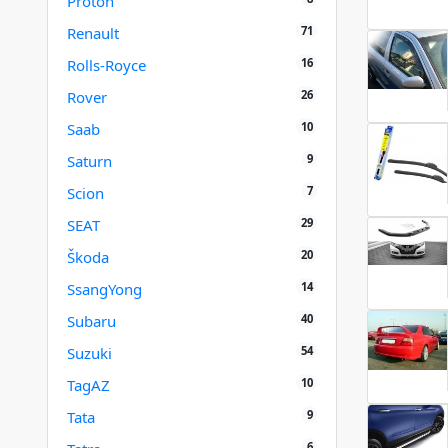
Proton
71
Renault
16
Rolls-Royce
26
Rover
10
Saab
9
Saturn
7
Scion
29
SEAT
20
Škoda
14
SsangYong
40
Subaru
54
Suzuki
10
TagAZ
9
Tata
6