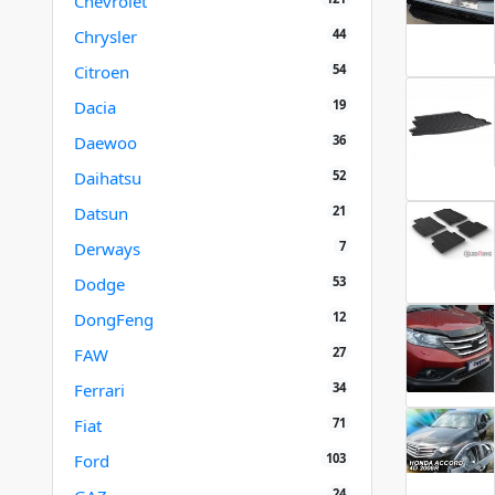
Chevrolet
44
Chrysler
54
Citroen
19
Dacia
36
Daewoo
52
Daihatsu
21
Datsun
7
Derways
53
Dodge
12
DongFeng
27
FAW
34
Ferrari
71
Fiat
103
Ford
24