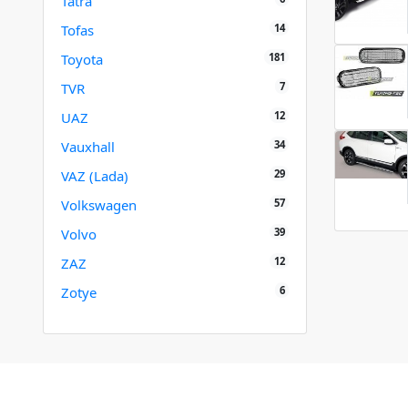
Tatra
14
Tofas
181
Toyota
7
TVR
12
UAZ
34
Vauxhall
29
VAZ (Lada)
57
Volkswagen
39
Volvo
12
ZAZ
6
Zotye