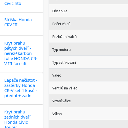
Civic htb
Obsahuje
Stříška Honda
Počet válců
CRV III
Rozložení válců
Kryt prahu
pátých dveří -
Typ motoru
nerez+karbon
folie HONDA CR-
Typ vstřikování
V III facelift
Válec
Lapače nečistot -
zástěrky Honda
Ventilů na válec
CR-V set 4 kusů -
přední + zadní
Vrtání válce
Kryt prahu
Výkon
zadních dveří
Honda Civic
Tourer