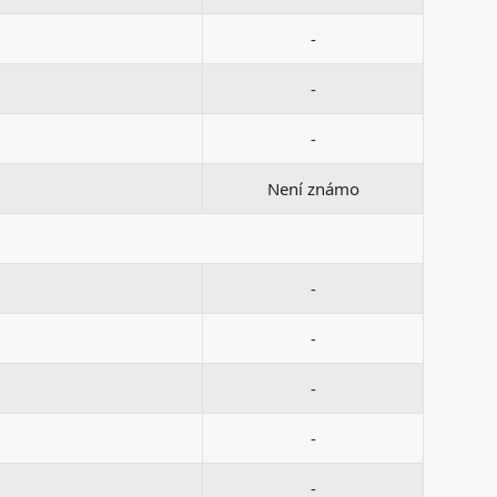
-
-
-
Není známo
-
-
-
-
-