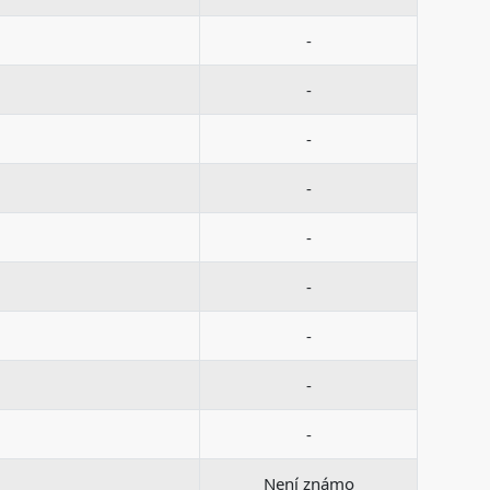
-
-
-
-
-
-
-
-
-
Není známo