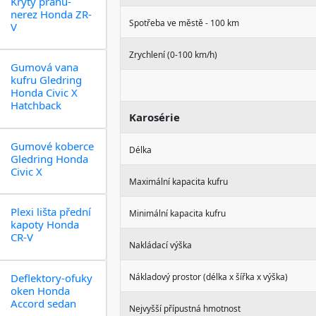
Kryty prahů-
nerez Honda ZR-
Spotřeba ve městě - 100 km
V
Zrychlení (0-100 km/h)
Gumová vana
kufru Gledring
Honda Civic X
Hatchback
Karosérie
Gumové koberce
Délka
Gledring Honda
Civic X
Maximální kapacita kufru
Plexi lišta přední
Minimální kapacita kufru
kapoty Honda
CR-V
Nakládací výška
Deflektory-ofuky
Nákladový prostor (délka x šířka x výška)
oken Honda
Accord sedan
Nejvyšší přípustná hmotnost