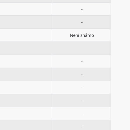
-
-
Není známo
-
-
-
-
-
-