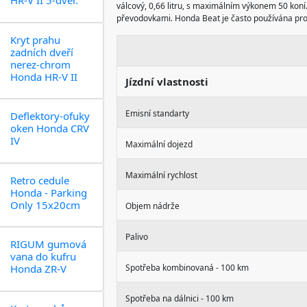
HR-V II 5-dvéř.
válcový, 0,66 litru, s maximálním výkonem 50 koní.
převodovkami. Honda Beat je často používána pro 
Kryt prahu
zadních dveří
nerez-chrom
Honda HR-V II
Jízdní vlastnosti
Emisní standarty
Deflektory-ofuky
oken Honda CRV
IV
Maximální dojezd
Maximální rychlost
Retro cedule
Honda - Parking
Only 15x20cm
Objem nádrže
Palivo
RIGUM gumová
vana do kufru
Honda ZR-V
Spotřeba kombinovaná - 100 km
Spotřeba na dálnici - 100 km