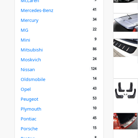
McLaren
41
Mercedes-Benz
34
Mercury
22
MG
9
Mini
86
Mitsubishi
24
Moskvich
124
Nissan
14
Oldsmobile
43
Opel
53
Peugeot
10
Plymouth
45
Pontiac
15
Porsche
8