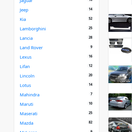
Jaguar
14
Jeep
52
Kia
25
Lamborghini
28
Lancia
9
Land Rover
16
Lexus
12
Lifan
20
Lincoln
14
Lotus
7
Mahindra
10
Maruti
25
Maserati
82
Mazda
9