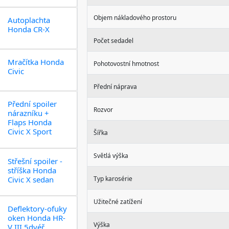
Objem nákladového prostoru
Autoplachta
Honda CR-X
Počet sedadel
Mračítka Honda
Pohotovostní hmotnost
Civic
Přední náprava
Přední spoiler
Rozvor
nárazníku +
Flaps Honda
Civic X Sport
Šířka
Světlá výška
Střešní spoiler -
stříška Honda
Civic X sedan
Typ karosérie
Užitečné zatížení
Deflektory-ofuky
oken Honda HR-
Výška
V III 5dvéř.