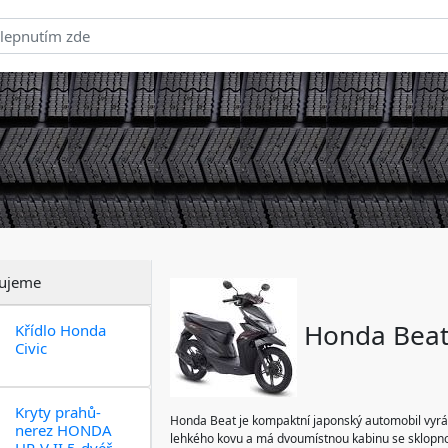
ujeme
Honda Bea
Křídlo Honda
Civic
Kryty prahů-
Honda Beat je kompaktní japonský automobil vyrá
nerez HONDA
lehkého kovu a má dvoumístnou kabinu se sklopno