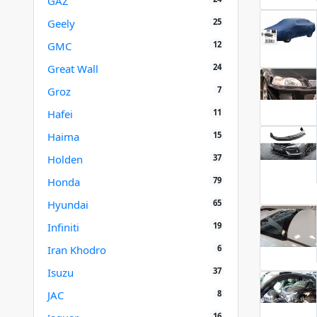
GAZ
25
Geely
12
GMC
24
Great Wall
7
Groz
11
Hafei
15
Haima
37
Holden
79
Honda
65
Hyundai
19
Infiniti
6
Iran Khodro
37
Isuzu
8
JAC
16