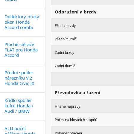
Odpružení a brzdy
Deflektory-ofuky
oken Honda
Přední brzdy
Accord combi
Přední tlumič
Ploché stěrače
FLAT pro Honda
Zadní brzdy
Accord
Zadní tlumič
Přední spoiler
nárazníku V.2
Honda Civic IX
Převodovka a řazení
Křídlo spoiler
kufru Honda /
Hnané nápravy
Audi / BMW
Počet rychlostních stupňů
ALU boční
nášlapy Honda
Poloměr otáčení