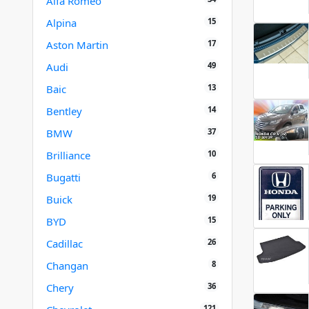
Alfa Romeo
15
Alpina
17
Aston Martin
49
Audi
13
Baic
14
Bentley
37
BMW
10
Brilliance
6
Bugatti
19
Buick
15
BYD
26
Cadillac
8
Changan
36
Chery
121