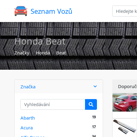
Seznam Vozů
Honda Beat
Značky
Honda
Beat
Doporuč
Značka
19
Abarth
17
Acura
34