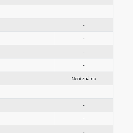
-
-
-
-
Není známo
-
-
-