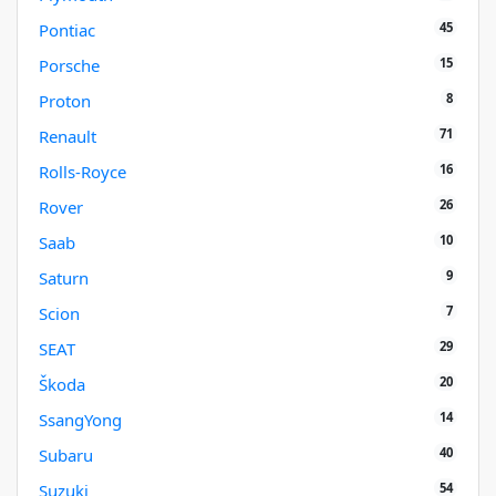
45
Pontiac
15
Porsche
8
Proton
71
Renault
16
Rolls-Royce
26
Rover
10
Saab
9
Saturn
7
Scion
29
SEAT
20
Škoda
14
SsangYong
40
Subaru
54
Suzuki