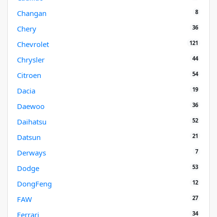
8
Changan
36
Chery
121
Chevrolet
44
Chrysler
54
Citroen
19
Dacia
36
Daewoo
52
Daihatsu
21
Datsun
7
Derways
53
Dodge
12
DongFeng
27
FAW
34
Ferrari