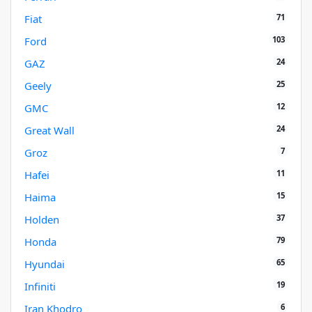
71
Fiat
103
Ford
24
GAZ
25
Geely
12
GMC
24
Great Wall
7
Groz
11
Hafei
15
Haima
37
Holden
79
Honda
65
Hyundai
19
Infiniti
6
Iran Khodro