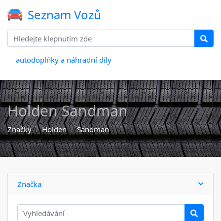
Seznam Vozů
autodoplňky a náhradní díly
Holden Sandman
Značky
Holden
Sandman
Značka