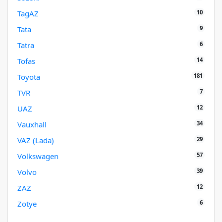
10
TagAZ
9
Tata
6
Tatra
14
Tofas
181
Toyota
7
TVR
12
UAZ
34
Vauxhall
29
VAZ (Lada)
57
Volkswagen
39
Volvo
12
ZAZ
6
Zotye