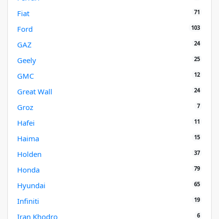
71
Fiat
103
Ford
24
GAZ
25
Geely
12
GMC
24
Great Wall
7
Groz
11
Hafei
15
Haima
37
Holden
79
Honda
65
Hyundai
19
Infiniti
6
Iran Khodro