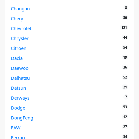
8
Changan
36
Chery
121
Chevrolet
44
Chrysler
54
Citroen
19
Dacia
36
Daewoo
52
Daihatsu
21
Datsun
7
Derways
53
Dodge
12
DongFeng
27
FAW
34
Ferrari