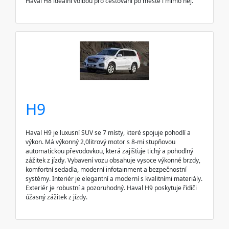
Haval H8 ideální volbou pro cestování po městě i mimo něj.
H9
Haval H9 je luxusní SUV se 7 místy, které spojuje pohodlí a
výkon. Má výkonný 2,0litrový motor s 8-mi stupňovou
automatickou převodovkou, která zajišťuje tichý a pohodlný
zážitek z jízdy. Vybavení vozu obsahuje vysoce výkonné brzdy,
komfortní sedadla, moderní infotainment a bezpečnostní
systémy. Interiér je elegantní a moderní s kvalitními materiály.
Exteriér je robustní a pozoruhodný. Haval H9 poskytuje řidiči
úžasný zážitek z jízdy.