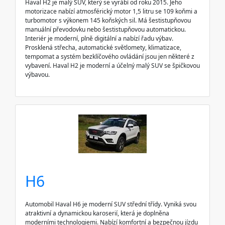
Haval H2 je malý SUV, který se vyrábí od roku 2015. Jeho
motorizace nabízí atmosférický motor 1,5 litru se 109 koňmi a
turbomotor s výkonem 145 koňských sil. Má šestistupňovou
manuální převodovku nebo šestistupňovou automatickou.
Interiér je moderní, plně digitální a nabízí řadu výbav.
Prosklená střecha, automatické světlomety, klimatizace,
tempomat a systém bezklíčového ovládání jsou jen některé z
vybavení. Haval H2 je moderní a účelný malý SUV se špičkovou
výbavou.
H6
Automobil Haval H6 je moderní SUV střední třídy. Vyniká svou
atraktivní a dynamickou karoserií, která je doplněna
moderními technologiemi. Nabízí komfortní a bezpečnou jízdu