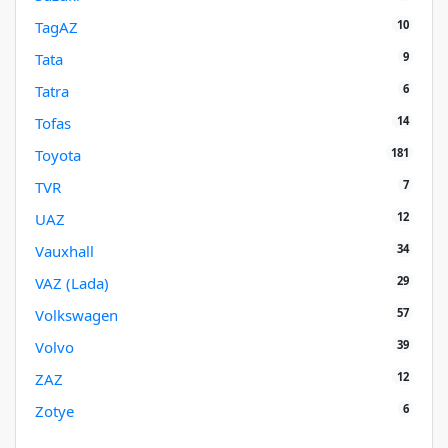
10
TagAZ
9
Tata
6
Tatra
14
Tofas
181
Toyota
7
TVR
12
UAZ
34
Vauxhall
29
VAZ (Lada)
57
Volkswagen
39
Volvo
12
ZAZ
6
Zotye