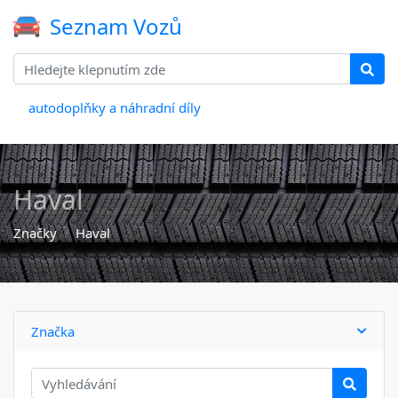
Seznam Vozů
autodoplňky a náhradní díly
Haval
Značky
Haval
Značka