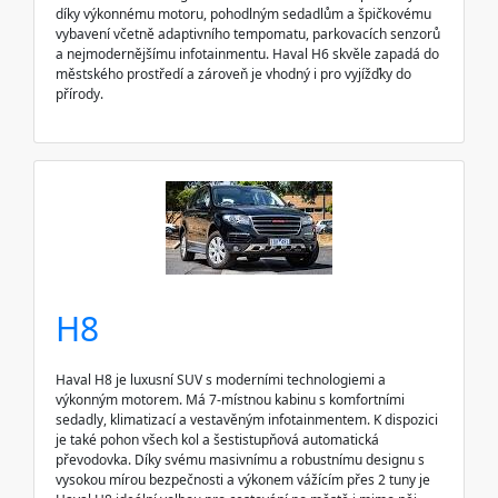
díky výkonnému motoru, pohodlným sedadlům a špičkovému
vybavení včetně adaptivního tempomatu, parkovacích senzorů
a nejmodernějšímu infotainmentu. Haval H6 skvěle zapadá do
městského prostředí a zároveň je vhodný i pro vyjížďky do
přírody.
H8
Haval H8 je luxusní SUV s moderními technologiemi a
výkonným motorem. Má 7-místnou kabinu s komfortními
sedadly, klimatizací a vestavěným infotainmentem. K dispozici
je také pohon všech kol a šestistupňová automatická
převodovka. Díky svému masivnímu a robustnímu designu s
vysokou mírou bezpečnosti a výkonem vážícím přes 2 tuny je