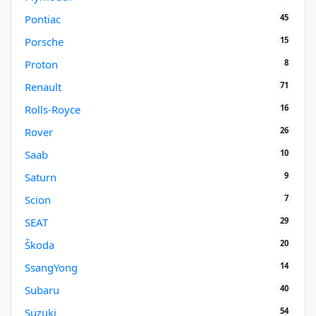
45
Pontiac
15
Porsche
8
Proton
71
Renault
16
Rolls-Royce
26
Rover
10
Saab
9
Saturn
7
Scion
29
SEAT
20
Škoda
14
SsangYong
40
Subaru
54
Suzuki