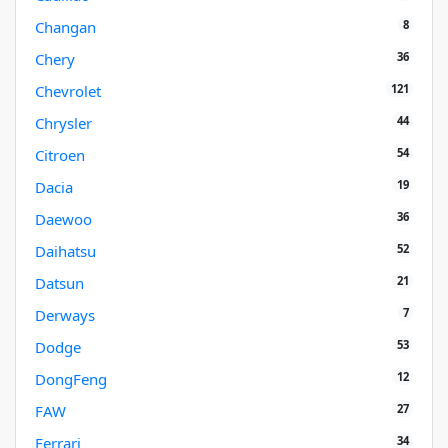
8
Changan
36
Chery
121
Chevrolet
44
Chrysler
54
Citroen
19
Dacia
36
Daewoo
52
Daihatsu
21
Datsun
7
Derways
53
Dodge
12
DongFeng
27
FAW
34
Ferrari