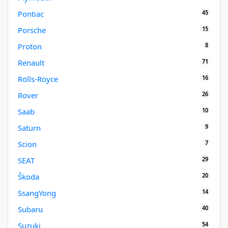
45
Pontiac
15
Porsche
8
Proton
71
Renault
16
Rolls-Royce
26
Rover
10
Saab
9
Saturn
7
Scion
29
SEAT
20
Škoda
14
SsangYong
40
Subaru
54
Suzuki