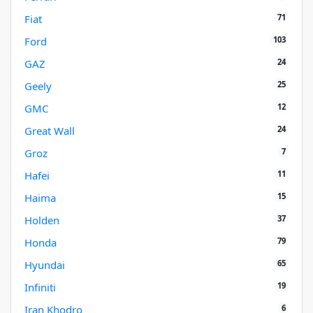
71
Fiat
103
Ford
24
GAZ
25
Geely
12
GMC
24
Great Wall
7
Groz
11
Hafei
15
Haima
37
Holden
79
Honda
65
Hyundai
19
Infiniti
6
Iran Khodro