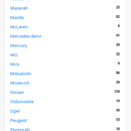
25
Maserati
82
Mazda
9
McLaren
41
Mercedes-Benz
34
Mercury
22
MG
9
Mini
86
Mitsubishi
24
Moskvich
124
Nissan
14
Oldsmobile
43
Opel
53
Peugeot
10
Plymouth