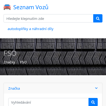
Seznam Vozů
autodoplňky a náhradní díly
FSO
Značky
FSO
Značka