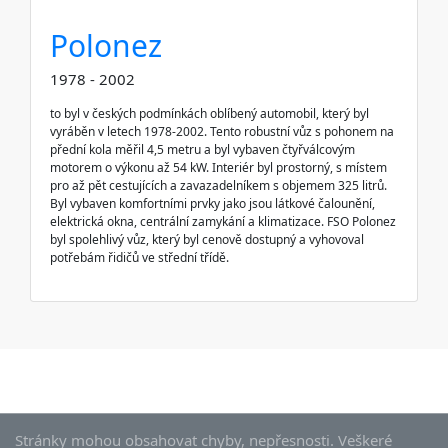
Polonez
1978 - 2002
to byl v českých podmínkách oblíbený automobil, který byl
vyráběn v letech 1978-2002. Tento robustní vůz s pohonem na
přední kola měřil 4,5 metru a byl vybaven čtyřválcovým
motorem o výkonu až 54 kW. Interiér byl prostorný, s místem
pro až pět cestujících a zavazadelníkem s objemem 325 litrů.
Byl vybaven komfortními prvky jako jsou látkové čalounění,
elektrická okna, centrální zamykání a klimatizace. FSO Polonez
byl spolehlivý vůz, který byl cenově dostupný a vyhovoval
potřebám řidičů ve střední třídě.
Stránky mohou obsahovat chyby, nepřesnosti. Veškeré