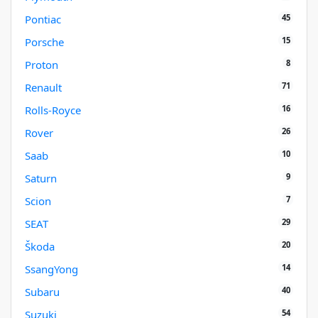
45
Pontiac
15
Porsche
8
Proton
71
Renault
16
Rolls-Royce
26
Rover
10
Saab
9
Saturn
7
Scion
29
SEAT
20
Škoda
14
SsangYong
40
Subaru
54
Suzuki