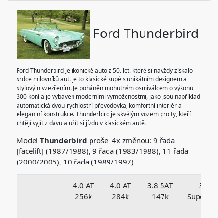
Ford Thunderbird
Ford Thunderbird je ikonické auto z 50. let, které si navždy získalo
srdce milovníků aut. Je to klasické kupé s unikátním designem a
stylovým vzezřením. Je poháněn mohutným osmiválcem o výkonu
300 koní a je vybaven moderními vymoženostmi, jako jsou například
automatická dvou-rychlostní převodovka, komfortní interiér a
elegantní konstrukce. Thunderbird je skvělým vozem pro ty, kteří
chtějí vyjít z davu a užít si jízdu v klasickém autě.
Model
Thunderbird
prošel 4x změnou: 9 řada
[facelift] (1987/1988), 9 řada (1983/1988), 11 řada
(2000/2005), 10 řada (1989/1997)
4.0 AT
4.0 AT
3.8 5AT
3.8 
256k
284k
147k
Superch
233