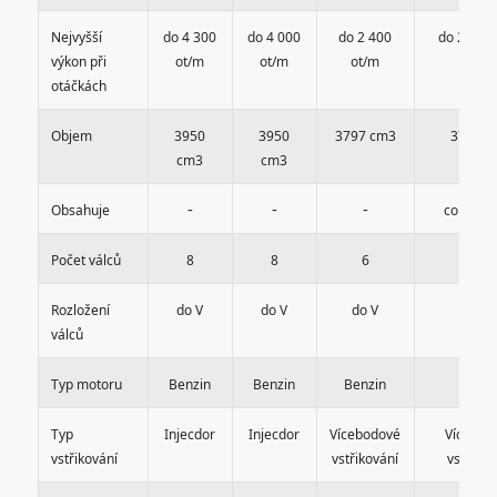
Nejvyšší
do 4 300
do 4 000
do 2 400
do 2 500
výkon při
ot/m
ot/m
ot/m
otáčkách
Objem
3950
3950
3797 cm3
3797 c
cm3
cm3
-
-
-
Obsahuje
compres
Počet válců
8
8
6
6
Rozložení
do V
do V
do V
do V
válců
Typ motoru
Benzin
Benzin
Benzin
Benzi
Typ
Injecdor
Injecdor
Vícebodové
Vícebod
vstřikování
vstřikování
vstřikov