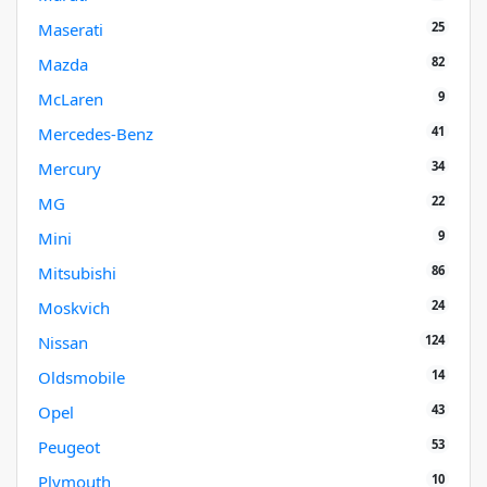
25
Maserati
82
Mazda
9
McLaren
41
Mercedes-Benz
34
Mercury
22
MG
9
Mini
86
Mitsubishi
24
Moskvich
124
Nissan
14
Oldsmobile
43
Opel
53
Peugeot
10
Plymouth