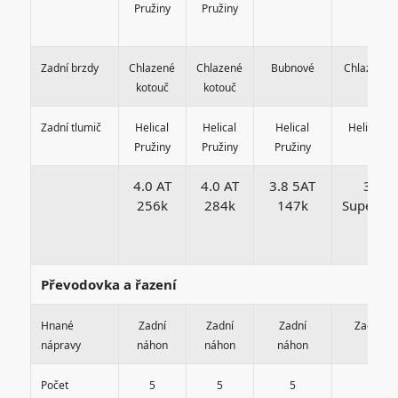
Pružiny
Pružiny
Zadní brzdy
Chlazené
Chlazené
Bubnové
Chlazené 
kotouč
kotouč
Zadní tlumič
Helical
Helical
Helical
Helical Pr
Pružiny
Pružiny
Pružiny
4.0 AT
4.0 AT
3.8 5AT
3.8 
256k
284k
147k
Superch
233
Převodovka a řazení
Hnané
Zadní
Zadní
Zadní
Zadní n
nápravy
náhon
náhon
náhon
Počet
5
5
5
5