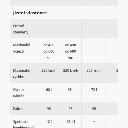
Jízdní vlastnosti
-
-
-
-
Emisní
standarty
-
-
Maximální
od 490
od 490
dojezd
do 680
do 680
km
km
Maximální
220 km/h
220 km/h
206 km/h
245 km
rychlost
Objem
68 l
68 l
72 l
68 l
nádrže
Palivo
95
95
95
95
-
-
Spotřeba
12 l
12.1 l
kombinovaná