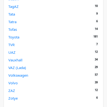
10
TagAZ
9
Tata
6
Tatra
14
Tofas
181
Toyota
7
TVR
12
UAZ
34
Vauxhall
29
VAZ (Lada)
57
Volkswagen
39
Volvo
12
ZAZ
6
Zotye