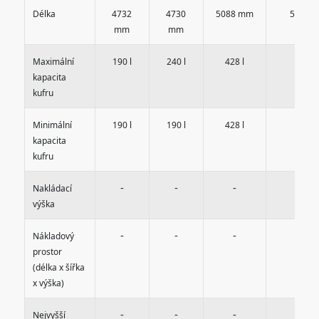
Délka
4732
4730
5088 mm
5088 
mm
mm
-
Maximální
190 l
240 l
428 l
kapacita
kufru
-
Minimální
190 l
190 l
428 l
kapacita
kufru
-
-
-
-
Nakládací
výška
-
-
-
-
Nákladový
prostor
(délka x šířka
x výška)
-
-
-
-
Nejvyšší