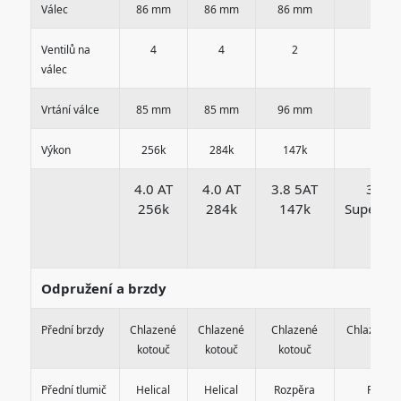
Válec
86 mm
86 mm
86 mm
86 m
Ventilů na
4
4
2
2
válec
Vrtání válce
85 mm
85 mm
96 mm
96 m
Výkon
256k
284k
147k
233k
4.0 AT
4.0 AT
3.8 5AT
3.8 
256k
284k
147k
Superch
233
Odpružení a brzdy
Přední brzdy
Chlazené
Chlazené
Chlazené
Chlazené 
kotouč
kotouč
kotouč
Přední tlumič
Helical
Helical
Rozpěra
Rozpě