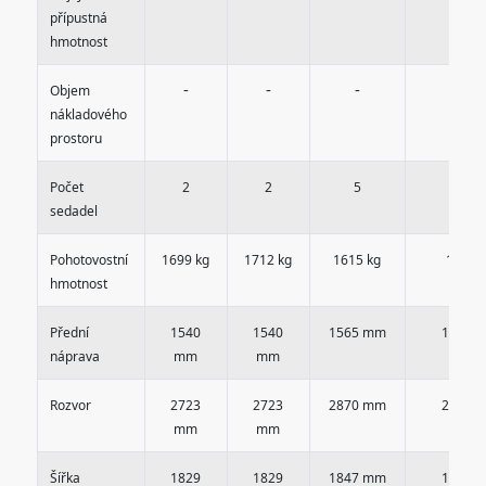
přípustná
hmotnost
-
-
-
-
Objem
nákladového
prostoru
Počet
2
2
5
5
sedadel
Pohotovostní
1699 kg
1712 kg
1615 kg
1704 
hmotnost
Přední
1540
1540
1565 mm
1565 
náprava
mm
mm
Rozvor
2723
2723
2870 mm
2870 
mm
mm
Šířka
1829
1829
1847 mm
1847 