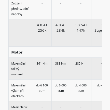
-
-
-
-
Zatížení
přední/zadní
nápravy
4.0 AT
4.0 AT
3.8 5AT
3.8 
256k
284k
147k
Superch
233
Motor
Maximální
361 Nm
388 Nm
285 Nm
447 N
točivý
moment
Maximální
do 6 100
do 6 000
do 4 000
do 4 400
výkon při
ot/m
ot/m
ot/m
otáčkách
-
-
-
-
Mezichladič