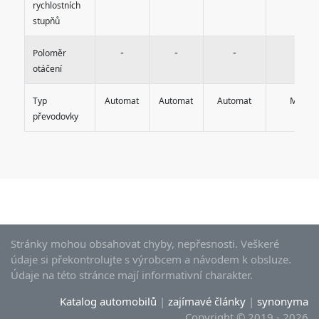
rychlostních
stupňů
-
-
-
-
Poloměr
otáčení
Typ
Automat
Automat
Automat
Manuál
převodovky
Stránky mohou obsahovat chyby, nepřesnosti. Veškeré
údaje si překontrolujte s výrobcem a návodem k obsluze.
Údaje na této stránce mají informativní charakter.
Katalog automobilů
|
zajímavé články
|
synonyma
Copyright © 2019 - 2026