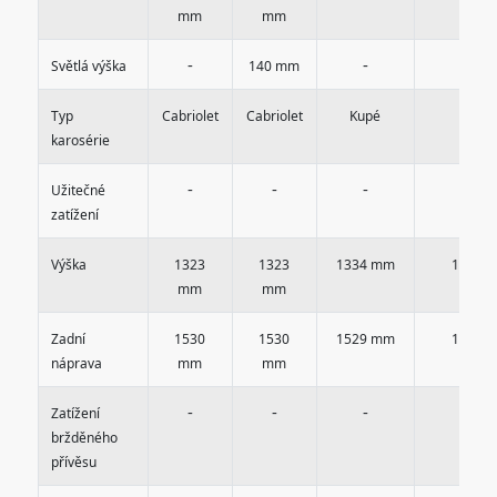
mm
mm
-
-
-
Světlá výška
140 mm
Typ
Cabriolet
Cabriolet
Kupé
Kupé
karosérie
-
-
-
-
Užitečné
zatížení
Výška
1323
1323
1334 mm
1333 
mm
mm
Zadní
1530
1530
1529 mm
1530 
náprava
mm
mm
-
-
-
-
Zatížení
bržděného
přívěsu