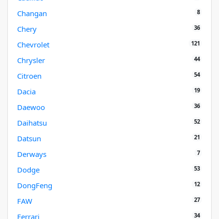
8
Changan
36
Chery
121
Chevrolet
44
Chrysler
54
Citroen
19
Dacia
36
Daewoo
52
Daihatsu
21
Datsun
7
Derways
53
Dodge
12
DongFeng
27
FAW
34
Ferrari