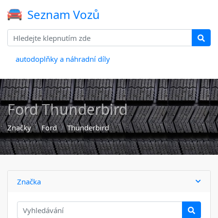
Seznam Vozů
autodoplňky a náhradní díly
Ford Thunderbird
Značky
Ford
Thunderbird
Značka