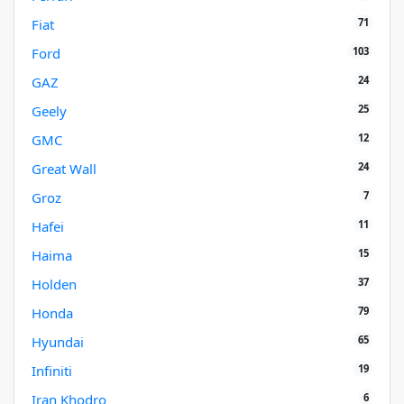
71
Fiat
103
Ford
24
GAZ
25
Geely
12
GMC
24
Great Wall
7
Groz
11
Hafei
15
Haima
37
Holden
79
Honda
65
Hyundai
19
Infiniti
6
Iran Khodro