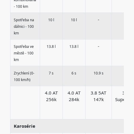
- 100 km
-
-
Spotřeba na
10 l
10 l
dálnici - 100
km
-
-
Spotřeba ve
13.8 l
13.8 l
městě - 100
km
Zrychlení (0-
7 s
6 s
10.9 s
7.1 s
100 km/h)
4.0 AT
4.0 AT
3.8 5AT
3.8 
256k
284k
147k
Superch
233
Karosérie