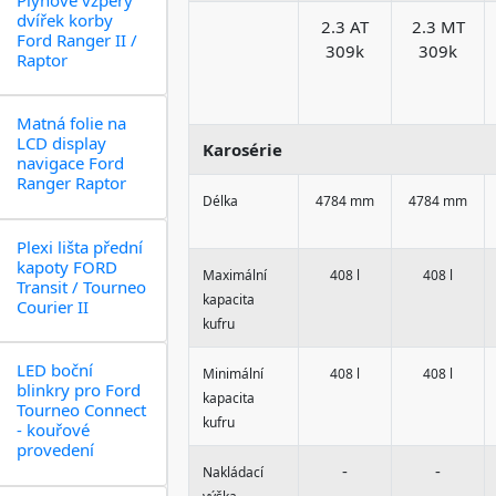
dvířek korby
2.3 AT
2.3 MT
Ford Ranger II /
309k
309k
Raptor
Matná folie na
LCD display
Karosérie
navigace Ford
Ranger Raptor
Délka
4784 mm
4784 mm
Plexi lišta přední
kapoty FORD
Maximální
408 l
408 l
Transit / Tourneo
kapacita
Courier II
kufru
LED boční
Minimální
408 l
408 l
blinkry pro Ford
kapacita
Tourneo Connect
kufru
- kouřové
provedení
-
-
Nakládací