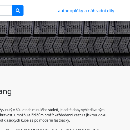
autodoplňky a náhradní díly
ang
yvinutý v 60. letech minulého století, je od té doby vyhledávaným
hravost. Umožňuje řidičům prožít každodenní cestu s jiskrou v oku.
 od klasických kupé až po moderní fastbacky.