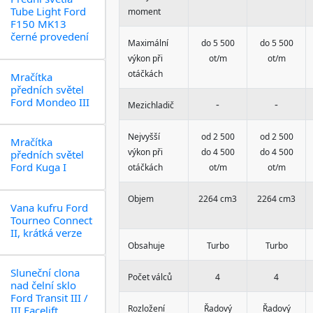
Tube Light Ford
moment
F150 MK13
černé provedení
Maximální
do 5 500
do 5 500
výkon při
ot/m
ot/m
otáčkách
Mračítka
předních světel
Ford Mondeo III
-
-
Mezichladič
Nejvyšší
od 2 500
od 2 500
Mračítka
výkon při
do 4 500
do 4 500
předních světel
Ford Kuga I
otáčkách
ot/m
ot/m
Objem
2264 cm3
2264 cm3
Vana kufru Ford
Tourneo Connect
II, krátká verze
Obsahuje
Turbo
Turbo
Sluneční clona
Počet válců
4
4
nad čelní sklo
Ford Transit III /
Rozložení
Řadový
Řadový
III Facelift