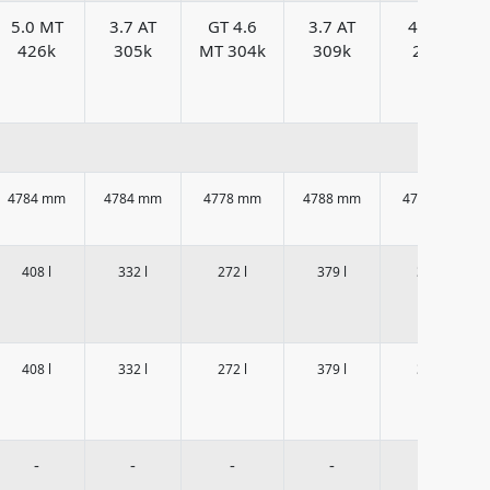
5.0 MT
3.7 AT
GT 4.6
3.7 AT
4.0 AT
426k
305k
MT 304k
309k
213k
4784 mm
4784 mm
4778 mm
4788 mm
4778 mm
408 l
332 l
272 l
379 l
379 l
408 l
332 l
272 l
379 l
379 l
-
-
-
-
-