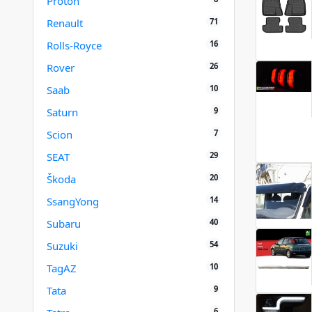
Proton
71
Renault
16
Rolls-Royce
26
Rover
10
Saab
9
Saturn
7
Scion
29
SEAT
20
Škoda
14
SsangYong
40
Subaru
54
Suzuki
10
TagAZ
9
Tata
6