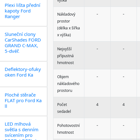
výška
Plexi lišta přední
kapoty Ford
-
-
Nákladový
Ranger
prostor
(délka x šířka
Sluneční clony
x výška)
CarShades FORD
GRAND C-MAX,
-
-
Nejvyšší
5-dvéř.
přípustná
hmotnost
Deflektory-ofuky
oken Ford Ka
-
-
Objem
nákladového
prostoru
Ploché stěrače
FLAT pro Ford Ka
Počet
4
4
ll
sedadel
LED mlhová
-
-
Pohotovostní
světla s denním
hmotnost
svícením pro