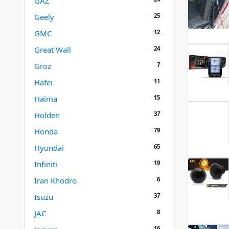
GAZ
25
Geely
12
GMC
24
Great Wall
7
Groz
11
Hafei
15
Haima
37
Holden
79
Honda
65
Hyundai
19
Infiniti
6
Iran Khodro
37
Isuzu
8
JAC
16