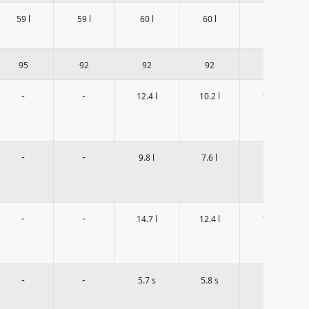
59 l
59 l
60 l
60 l
60 l
95
92
92
92
92
-
-
12.4 l
10.2 l
12.4 l
-
-
9.8 l
7.6 l
9.8 l
-
-
14.7 l
12.4 l
14.7 l
-
-
5.7 s
5.8 s
7.4 s