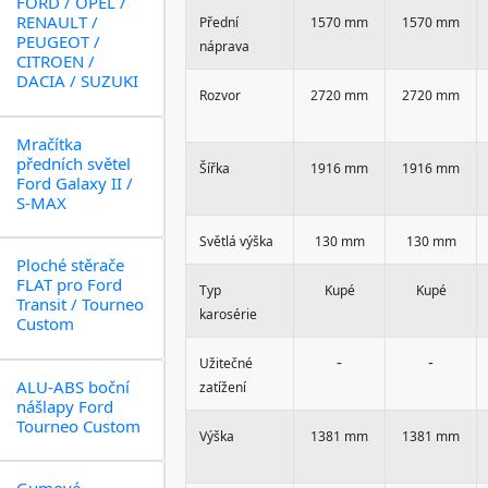
FORD / OPEL /
RENAULT /
Přední
1570 mm
1570 mm
PEUGEOT /
náprava
CITROEN /
DACIA / SUZUKI
Rozvor
2720 mm
2720 mm
Mračítka
předních světel
Šířka
1916 mm
1916 mm
Ford Galaxy II /
S-MAX
Světlá výška
130 mm
130 mm
Ploché stěrače
FLAT pro Ford
Typ
Kupé
Kupé
Transit / Tourneo
karosérie
Custom
-
-
Užitečné
ALU-ABS boční
zatížení
nášlapy Ford
Tourneo Custom
Výška
1381 mm
1381 mm