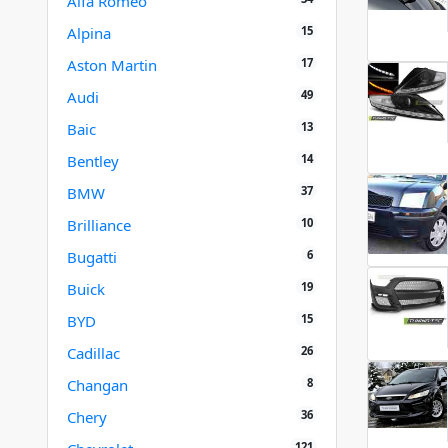
Alfa Romeo
15
Alpina
17
Aston Martin
49
Audi
13
Baic
14
Bentley
37
BMW
10
Brilliance
6
Bugatti
19
Buick
15
BYD
26
Cadillac
8
Changan
36
Chery
121