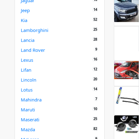
Jaguar
14
Jeep
52
Kia
25
Lamborghini
28
Lancia
9
Land Rover
16
Lexus
12
Lifan
20
Lincoln
14
Lotus
7
Mahindra
10
Maruti
25
Maserati
82
Mazda
9