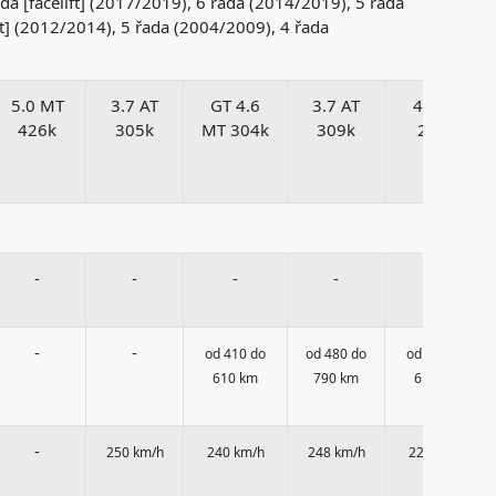
a [facelift] (2017/2019), 6 řada (2014/2019), 5 řada
ift] (2012/2014), 5 řada (2004/2009), 4 řada
5.0 MT
3.7 AT
GT 4.6
3.7 AT
4.0 AT
426k
305k
MT 304k
309k
213k
-
-
-
-
-
-
-
od 410 do
od 480 do
od 410 do
610 km
790 km
610 km
-
250 km/h
240 km/h
248 km/h
223 km/h