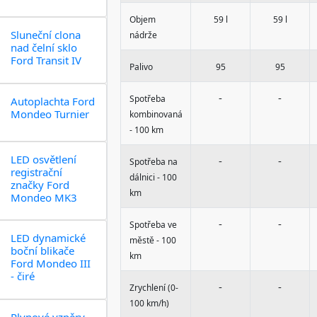
Objem
59 l
59 l
Sluneční clona
nádrže
nad čelní sklo
Ford Transit IV
Palivo
95
95
-
-
Spotřeba
Autoplachta Ford
Mondeo Turnier
kombinovaná
- 100 km
LED osvětlení
-
-
Spotřeba na
registrační
dálnici - 100
značky Ford
km
Mondeo MK3
-
-
Spotřeba ve
LED dynamické
městě - 100
boční blikače
km
Ford Mondeo III
- čiré
-
-
Zrychlení (0-
100 km/h)
Plynové vzpěry