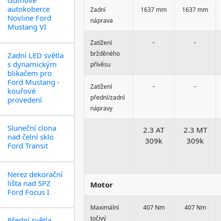
Gumové
autokoberce
Zadní
1637 mm
1637 mm
Novline Ford
náprava
Mustang VI
-
-
Zatížení
bržděného
Zadní LED světla
s dynamickým
přívěsu
blikačem pro
Ford Mustang -
-
-
Zatížení
kouřové
přední/zadní
provedení
nápravy
Sluneční clona
2.3 AT
2.3 MT
nad čelní sklo
309k
309k
Ford Transit
Nerez dekorační
lišta nad SPZ
Motor
Ford Focus I
Maximální
407 Nm
407 Nm
točivý
Přední světla