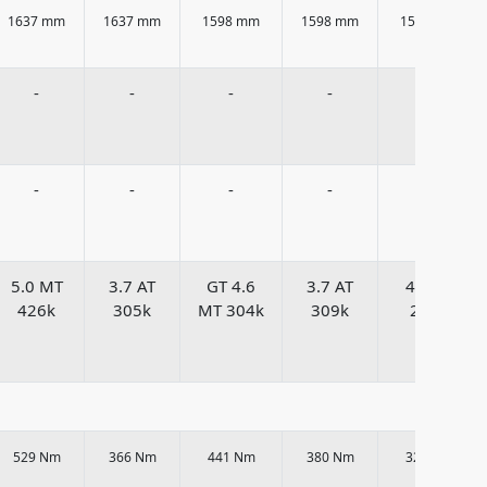
1637 mm
1637 mm
1598 mm
1598 mm
1598 mm
-
-
-
-
-
-
-
-
-
-
5.0 MT
3.7 AT
GT 4.6
3.7 AT
4.0 AT
426k
305k
MT 304k
309k
213k
529 Nm
366 Nm
441 Nm
380 Nm
325 Nm