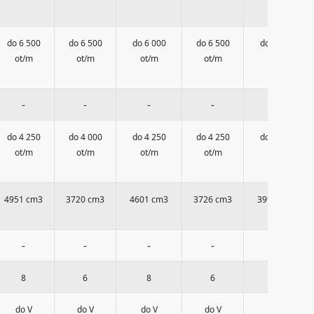
do 6 500
do 6 500
do 6 000
do 6 500
do 5 300
ot/m
ot/m
ot/m
ot/m
ot/m
-
-
-
-
-
do 4 250
do 4 000
do 4 250
do 4 250
do 3 500
ot/m
ot/m
ot/m
ot/m
ot/m
4951 cm3
3720 cm3
4601 cm3
3726 cm3
3996 cm3
-
-
-
-
-
8
6
8
6
6
do V
do V
do V
do V
do V