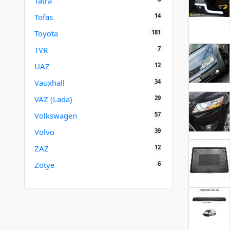
Tatra
14
Tofas
181
Toyota
7
TVR
12
UAZ
34
Vauxhall
29
VAZ (Lada)
57
Volkswagen
39
Volvo
12
ZAZ
6
Zotye