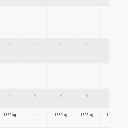
-
-
-
-
-
-
-
-
-
-
-
-
-
-
-
4
4
4
4
4
-
1530 kg
1660 kg
1598 kg
1567 kg