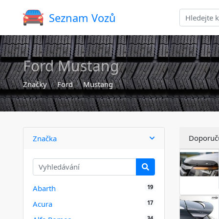
Seznam Vozů
Ford Mustang
Značky
Ford
Mustang
Doporuč
Značka
19
Abarth
17
Acura
34