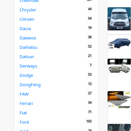
Chevrolet
44
Chrysler
54
Citroen
19
Dacia
36
Daewoo
52
Daihatsu
21
Datsun
7
Derways
53
Dodge
12
DongFeng
27
FAW
34
Ferrari
71
Fiat
103
Ford
24