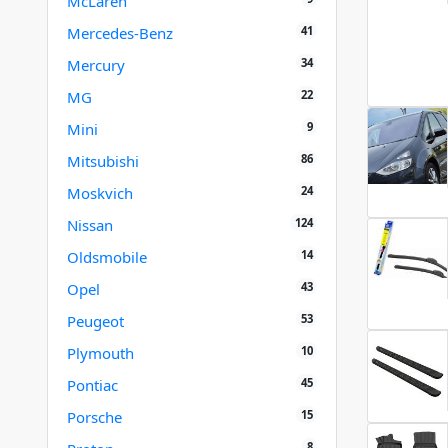
McLaren
41
Mercedes-Benz
34
Mercury
22
MG
9
Mini
86
Mitsubishi
24
Moskvich
124
Nissan
14
Oldsmobile
43
Opel
53
Peugeot
10
Plymouth
45
Pontiac
15
Porsche
8