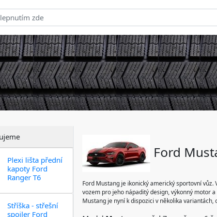
ujeme
Ford Must
Plexi lišta přední
kapoty Ford
Ranger T6
Ford Mustang je ikonický americký sportovní vůz. V
vozem pro jeho nápaditý design, výkonný motor a 
Mustang je nyní k dispozici v několika variantách,
Stříška - střešní
spoiler Ford