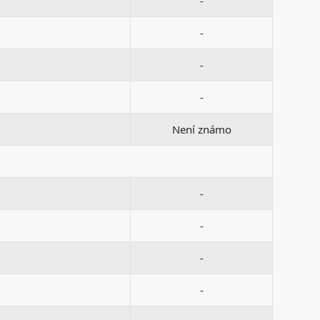
-
-
-
-
Není známo
-
-
-
-