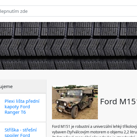
ujeme
Ford M15
Plexi lišta přední
kapoty Ford
Ranger T6
Ford M151 je robustní a univerzální lehký tříkolov
Stříška - střešní
vybaven čtyřválcovým motorem o objemu 2,2 litru, 
spoiler Ford