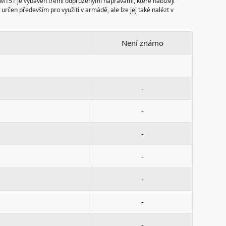
 M151 je vybaven třemi odpruženými nápravami, které nabízejí
čen především pro využití v armádě, ale lze jej také nalézt v
Není známo
-
-
-
-
-
-
-