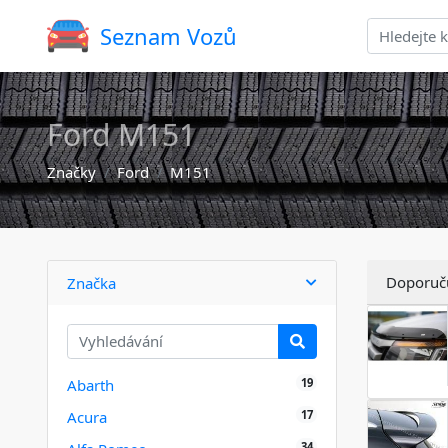
Seznam Vozů
Ford M151
Značky
Ford
M151
Doporuč
Značka
19
Abarth
17
Acura
34