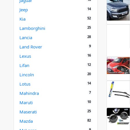
Jaguar
14
Jeep
52
Kia
25
Lamborghini
28
Lancia
9
Land Rover
16
Lexus
12
Lifan
20
Lincoln
14
Lotus
7
Mahindra
10
Maruti
25
Maserati
82
Mazda
9