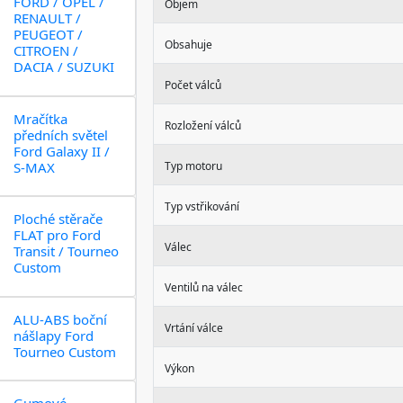
FORD / OPEL /
Objem
RENAULT /
PEUGEOT /
Obsahuje
CITROEN /
DACIA / SUZUKI
Počet válců
Mračítka
Rozložení válců
předních světel
Ford Galaxy II /
S-MAX
Typ motoru
Typ vstřikování
Ploché stěrače
FLAT pro Ford
Válec
Transit / Tourneo
Custom
Ventilů na válec
ALU-ABS boční
Vrtání válce
nášlapy Ford
Tourneo Custom
Výkon