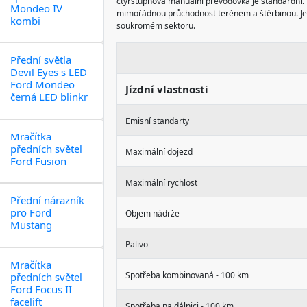
čtyřstupňová manuální převodovka je standardní.
Mondeo IV
mimořádnou průchodnost terénem a štěrbinou. Je ur
kombi
soukromém sektoru.
Přední světla
Devil Eyes s LED
Ford Mondeo
Jízdní vlastnosti
černá LED blinkr
Emisní standarty
Mračítka
předních světel
Maximální dojezd
Ford Fusion
Maximální rychlost
Přední nárazník
pro Ford
Objem nádrže
Mustang
Palivo
Mračítka
Spotřeba kombinovaná - 100 km
předních světel
Ford Focus II
facelift
Spotřeba na dálnici - 100 km