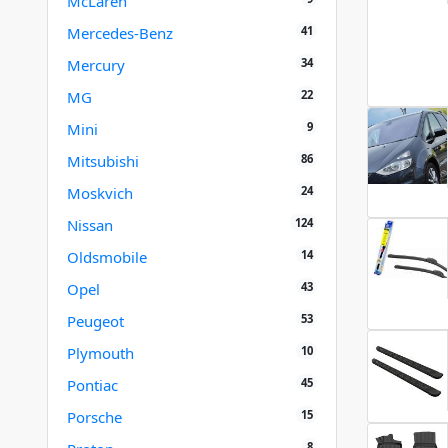
McLaren
41
Mercedes-Benz
34
Mercury
22
MG
9
Mini
86
Mitsubishi
24
Moskvich
124
Nissan
14
Oldsmobile
43
Opel
53
Peugeot
10
Plymouth
45
Pontiac
15
Porsche
8