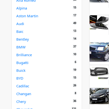
Alfa Romeo
15
Alpina
17
Aston Martin
49
Audi
13
Baic
14
Bentley
37
BMW
10
Brilliance
6
Bugatti
19
Buick
15
BYD
26
Cadillac
8
Changan
36
Chery
121