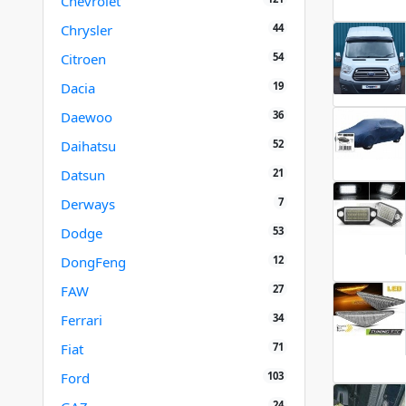
Chevrolet
44
Chrysler
54
Citroen
19
Dacia
36
Daewoo
52
Daihatsu
21
Datsun
7
Derways
53
Dodge
12
DongFeng
27
FAW
34
Ferrari
71
Fiat
103
Ford
24