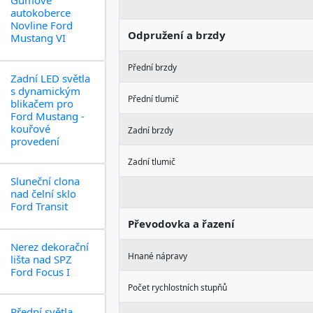
Gumové
autokoberce
Novline Ford
Odpružení a brzdy
Mustang VI
Přední brzdy
Zadní LED světla
s dynamickým
Přední tlumič
blikačem pro
Ford Mustang -
kouřové
Zadní brzdy
provedení
Zadní tlumič
Sluneční clona
nad čelní sklo
Ford Transit
Převodovka a řazení
Nerez dekorační
Hnané nápravy
lišta nad SPZ
Ford Focus I
Počet rychlostních stupňů
Přední světla