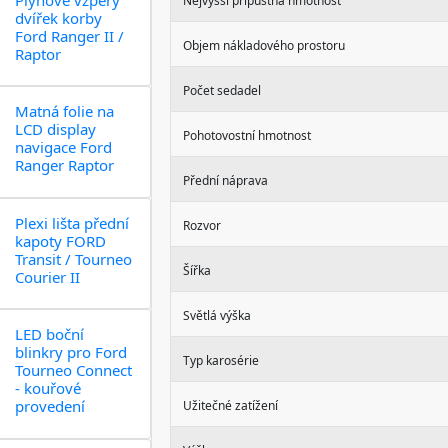
Nejvyšší přípustná hmotnost
dvířek korby
Ford Ranger II /
Objem nákladového prostoru
Raptor
Počet sedadel
Matná folie na
LCD display
Pohotovostní hmotnost
navigace Ford
Ranger Raptor
Přední náprava
Plexi lišta přední
Rozvor
kapoty FORD
Transit / Tourneo
Šířka
Courier II
Světlá výška
LED boční
blinkry pro Ford
Typ karosérie
Tourneo Connect
- kouřové
provedení
Užitečné zatížení