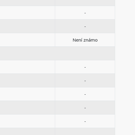
-
-
Není známo
-
-
-
-
-
-