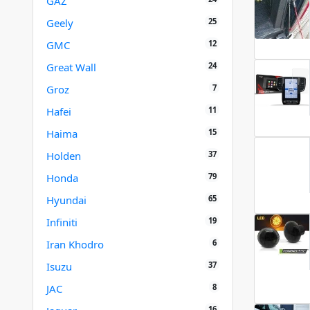
GAZ
25
Geely
12
GMC
24
Great Wall
7
Groz
11
Hafei
15
Haima
37
Holden
79
Honda
65
Hyundai
19
Infiniti
6
Iran Khodro
37
Isuzu
8
JAC
16