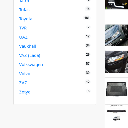
Tatra
14
Tofas
181
Toyota
7
TVR
12
UAZ
34
Vauxhall
29
VAZ (Lada)
57
Volkswagen
39
Volvo
12
ZAZ
6
Zotye