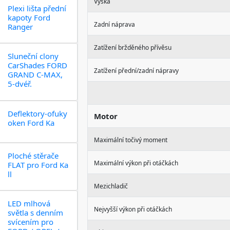
Výška
Plexi lišta přední
kapoty Ford
Zadní náprava
Ranger
Zatížení bržděného přívěsu
Sluneční clony
CarShades FORD
Zatížení přední/zadní nápravy
GRAND C-MAX,
5-dvéř.
Deflektory-ofuky
Motor
oken Ford Ka
Maximální točivý moment
Ploché stěrače
Maximální výkon při otáčkách
FLAT pro Ford Ka
ll
Mezichladič
LED mlhová
Nejvyšší výkon při otáčkách
světla s denním
svícením pro