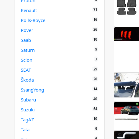
Proton
71
Renault
16
Rolls-Royce
26
Rover
10
Saab
9
Saturn
7
Scion
29
SEAT
20
Škoda
14
SsangYong
40
Subaru
54
Suzuki
10
TagAZ
9
Tata
6