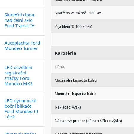
Spotřeba ve městě - 100 km
Sluneční clona
nad čelní sklo
Ford Transit IV
Zrychlení (0-100 km/h)
Autoplachta Ford
Mondeo Turnier
Karosérie
LED osvětlení
Délka
registrační
značky Ford
Maximální kapacita kufru
Mondeo MK3
Minimální kapacita kufru
LED dynamické
boční blikače
Nakládací výška
Ford Mondeo III
- čiré
Nákladový prostor (délka x šířka x výška)
Plynové vzpěry