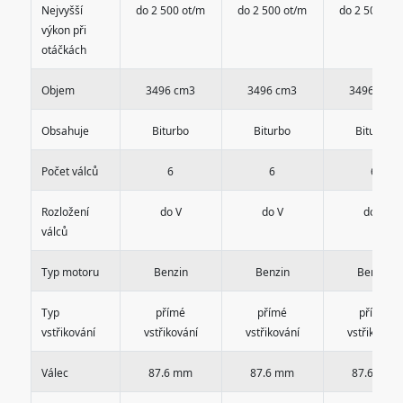
Nejvyšší
do 2 500 ot/m
do 2 500 ot/m
do 2 500 ot
výkon při
otáčkách
Objem
3496 cm3
3496 cm3
3496 cm3
Obsahuje
Biturbo
Biturbo
Biturbo
Počet válců
6
6
6
Rozložení
do V
do V
do V
válců
Typ motoru
Benzin
Benzin
Benzin
Typ
přímé
přímé
přímé
vstřikování
vstřikování
vstřikování
vstřikování
Válec
87.6 mm
87.6 mm
87.6 mm