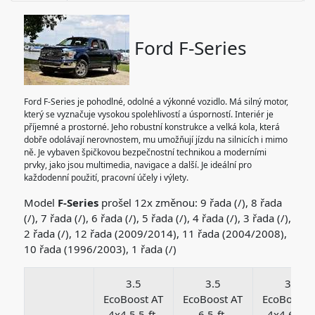
Ford F-Series
Ford F-Series je pohodlné, odolné a výkonné vozidlo. Má silný motor,
který se vyznačuje vysokou spolehlivostí a úsporností. Interiér je
příjemné a prostorné. Jeho robustní konstrukce a velká kola, která
dobře odolávají nerovnostem, mu umožňují jízdu na silnicích i mimo
ně. Je vybaven špičkovou bezpečnostní technikou a moderními
prvky, jako jsou multimedia, navigace a další. Je ideální pro
každodenní použití, pracovní účely i výlety.
Model
F-Series
prošel 12x změnou: 9 řada (/), 8 řada
(/), 7 řada (/), 6 řada (/), 5 řada (/), 4 řada (/), 3 řada (/),
2 řada (/), 12 řada (2009/2014), 11 řada (2004/2008),
10 řada (1996/2003), 1 řada (/)
3.5
3.5
3.5
EcoBoost AT
EcoBoost AT
EcoBoost 
4x4 5.5-ft.
6.5-ft.
4x4 6.5-ft