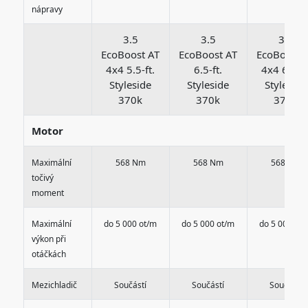
nápravy
3.5
3.5
3.5
EcoBoost AT
EcoBoost AT
EcoBoost 
4x4 5.5-ft.
6.5-ft.
4x4 6.5-ft
Styleside
Styleside
Styleside
370k
370k
370k
Motor
Maximální
568 Nm
568 Nm
568 Nm
točivý
moment
Maximální
do 5 000 ot/m
do 5 000 ot/m
do 5 000 ot
výkon při
otáčkách
Mezichladič
Součástí
Součástí
Součástí