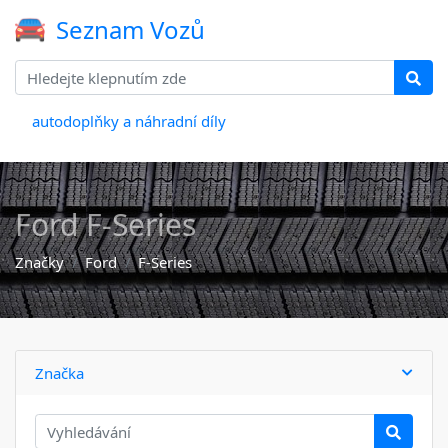
Seznam Vozů
autodoplňky a náhradní díly
Ford F-Series
Značky
Ford
F-Series
Značka