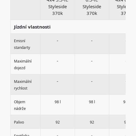
Styleside
Styleside
Styleside
370k
370k
370k
Jízdní vlastnosti
-
-
-
Emisní
standarty
-
-
-
Maximální
dojezd
-
-
-
Maximální
rychlost
Objem
98 l
98 l
98 l
nádrže
Palivo
92
92
92
-
-
-
Spotřeba