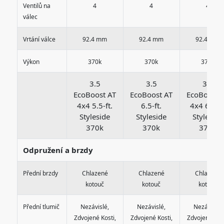
Ventilů na
4
4
4
válec
Vrtání válce
92.4 mm
92.4 mm
92.4 mm
Výkon
370k
370k
370k
3.5
3.5
3.5
EcoBoost AT
EcoBoost AT
EcoBoost 
4x4 5.5-ft.
6.5-ft.
4x4 6.5-ft
Styleside
Styleside
Styleside
370k
370k
370k
Odpružení a brzdy
Přední brzdy
Chlazené
Chlazené
Chlazené
kotouč
kotouč
kotouč
Přední tlumič
Nezávislé,
Nezávislé,
Nezávislé,
Zdvojené Kosti,
Zdvojené Kosti,
Zdvojené Kost