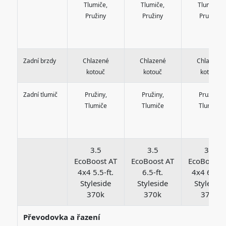
Tlumiče,
Tlumiče,
Tlumiče,
Pružiny
Pružiny
Pružiny
Zadní brzdy
Chlazené
Chlazené
Chlazené
kotouč
kotouč
kotouč
Zadní tlumič
Pružiny,
Pružiny,
Pružiny,
Tlumiče
Tlumiče
Tlumiče
3.5
3.5
3.5
EcoBoost AT
EcoBoost AT
EcoBoost 
4x4 5.5-ft.
6.5-ft.
4x4 6.5-ft
Styleside
Styleside
Styleside
370k
370k
370k
Převodovka a řazení