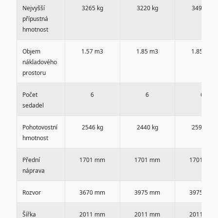
Nejvyšší
3265 kg
3220 kg
3492 kg
přípustná
hmotnost
Objem
1.57 m3
1.85 m3
1.85 m3
nákladového
prostoru
Počet
6
6
6
sedadel
Pohotovostní
2546 kg
2440 kg
2599 kg
hmotnost
Přední
1701 mm
1701 mm
1701 mm
náprava
Rozvor
3670 mm
3975 mm
3975 mm
Šířka
2011 mm
2011 mm
2011 mm