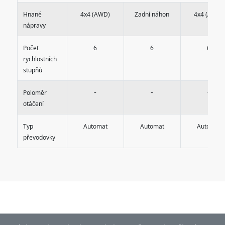
Hnané
4x4 (AWD)
Zadní náhon
4x4 (AWD)
nápravy
Počet
6
6
6
rychlostních
stupňů
-
-
-
Poloměr
otáčení
Typ
Automat
Automat
Automat
převodovky