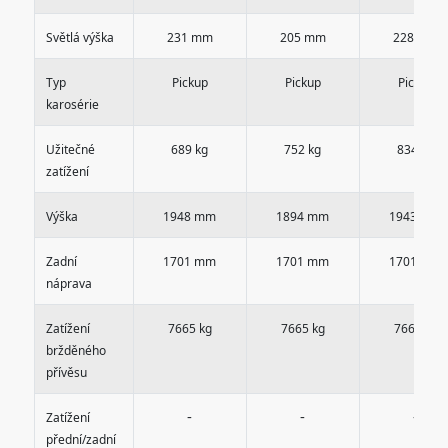
Světlá výška
231 mm
205 mm
228 mm
Typ
Pickup
Pickup
Pickup
karosérie
Užitečné
689 kg
752 kg
834 kg
zatížení
Výška
1948 mm
1894 mm
1943 mm
Zadní
1701 mm
1701 mm
1701 mm
náprava
Zatížení
7665 kg
7665 kg
7665 kg
bržděného
přívěsu
-
-
-
Zatížení
přední/zadní