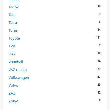
10
TagAZ
9
Tata
6
Tatra
14
Tofas
181
Toyota
7
TVR
12
UAZ
34
Vauxhall
29
VAZ (Lada)
57
Volkswagen
39
Volvo
12
ZAZ
6
Zotye