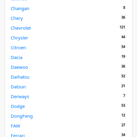
8
Changan
36
Chery
121
Chevrolet
44
Chrysler
54
Citroen
19
Dacia
36
Daewoo
52
Daihatsu
21
Datsun
7
Derways
53
Dodge
12
DongFeng
27
FAW
34
Ferrari