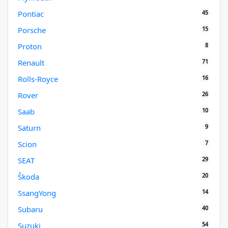
45
Pontiac
15
Porsche
8
Proton
71
Renault
16
Rolls-Royce
26
Rover
10
Saab
9
Saturn
7
Scion
29
SEAT
20
Škoda
14
SsangYong
40
Subaru
54
Suzuki