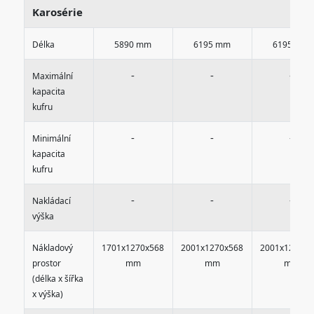
Karosérie
Délka
5890 mm
6195 mm
6195 mm
-
-
-
Maximální
kapacita
kufru
-
-
-
Minimální
kapacita
kufru
-
-
-
Nakládací
výška
Nákladový
1701x1270x568
2001x1270x568
2001x1270x5
prostor
mm
mm
mm
(délka x šířka
x výška)