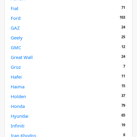
71
Fiat
103
Ford
24
GAZ
25
Geely
12
GMC
24
Great Wall
7
Groz
11
Hafei
15
Haima
37
Holden
79
Honda
65
Hyundai
19
Infiniti
6
Iran Khodro