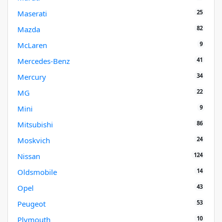
25
Maserati
82
Mazda
9
McLaren
41
Mercedes-Benz
34
Mercury
22
MG
9
Mini
86
Mitsubishi
24
Moskvich
124
Nissan
14
Oldsmobile
43
Opel
53
Peugeot
10
Plymouth