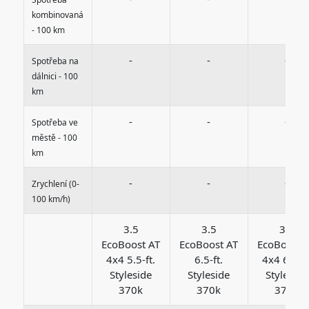
kombinovaná
- 100 km
-
-
-
Spotřeba na
dálnici - 100
km
-
-
-
Spotřeba ve
městě - 100
km
-
-
-
Zrychlení (0-
100 km/h)
3.5
3.5
3.5
EcoBoost AT
EcoBoost AT
EcoBoost 
4x4 5.5-ft.
6.5-ft.
4x4 6.5-ft
Styleside
Styleside
Styleside
370k
370k
370k