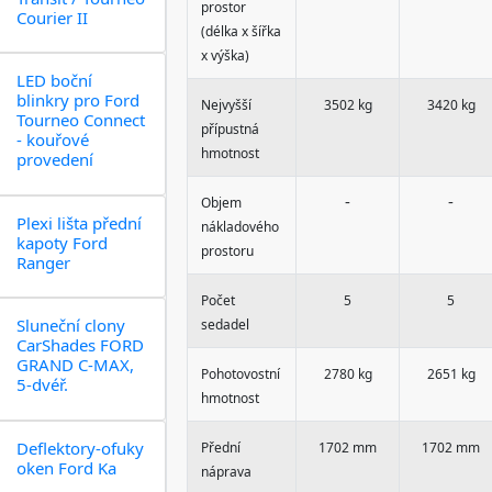
prostor
Courier II
(délka x šířka
x výška)
LED boční
blinkry pro Ford
Nejvyšší
3502 kg
3420 kg
Tourneo Connect
přípustná
- kouřové
hmotnost
provedení
-
-
Objem
Plexi lišta přední
nákladového
kapoty Ford
prostoru
Ranger
Počet
5
5
Sluneční clony
sedadel
CarShades FORD
GRAND C-MAX,
Pohotovostní
2780 kg
2651 kg
5-dvéř.
hmotnost
Deflektory-ofuky
Přední
1702 mm
1702 mm
oken Ford Ka
náprava