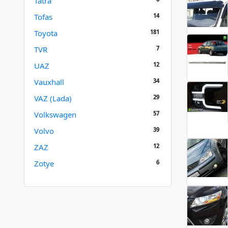
Tatra
14
Tofas
181
Toyota
7
TVR
12
UAZ
34
Vauxhall
29
VAZ (Lada)
57
Volkswagen
39
Volvo
12
ZAZ
6
Zotye