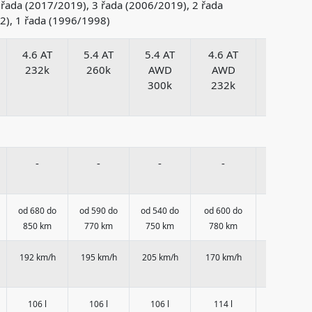
řada (2017/2019), 3 řada (2006/2019), 2 řada
02), 1 řada (1996/1998)
4.6 AT
5.4 AT
5.4 AT
4.6 AT
5.4 AT
232k
260k
AWD
AWD
AWD
300k
232k
260k
-
-
-
-
-
od 680 do
od 590 do
od 540 do
od 600 do
od 530 do
850 km
770 km
750 km
780 km
730 km
192 km/h
195 km/h
205 km/h
170 km/h
180 km/h
106 l
106 l
106 l
114 l
114 l