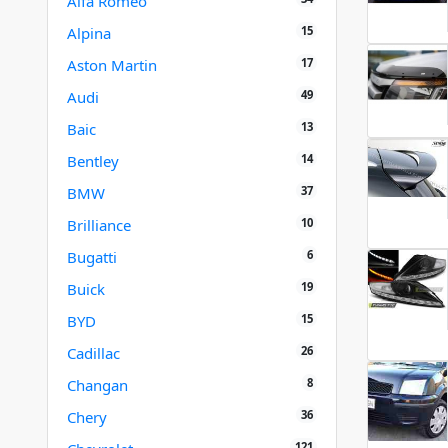
Alfa Romeo
15
Alpina
17
Aston Martin
49
Audi
13
Baic
14
Bentley
37
BMW
10
Brilliance
6
Bugatti
19
Buick
15
BYD
26
Cadillac
8
Changan
36
Chery
121