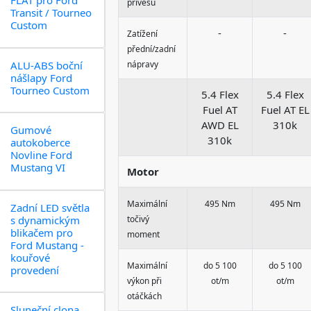
FLAT pro Ford
přívěsu
Transit / Tourneo
Custom
-
-
Zatížení
přední/zadní
ALU-ABS boční
nápravy
nášlapy Ford
Tourneo Custom
5.4 Flex
5.4 Flex
Fuel AT
Fuel AT EL
AWD EL
310k
Gumové
310k
autokoberce
Novline Ford
Mustang VI
Motor
Maximální
495 Nm
495 Nm
Zadní LED světla
s dynamickým
točivý
blikačem pro
moment
Ford Mustang -
kouřové
Maximální
do 5 100
do 5 100
provedení
výkon při
ot/m
ot/m
otáčkách
Sluneční clona