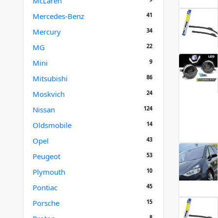
McLaren
41
Mercedes-Benz
34
Mercury
22
MG
9
Mini
86
Mitsubishi
24
Moskvich
124
Nissan
14
Oldsmobile
43
Opel
53
Peugeot
10
Plymouth
45
Pontiac
15
Porsche
8