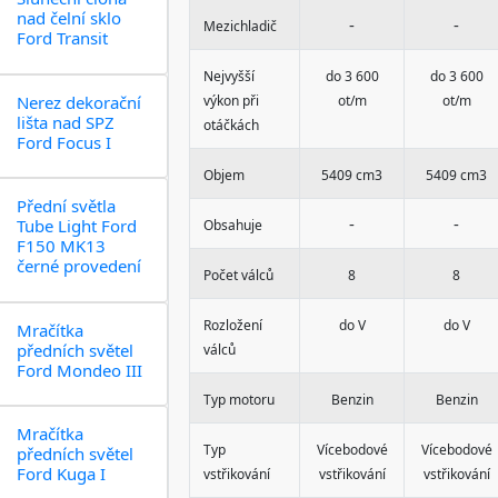
nad čelní sklo
-
-
Mezichladič
Ford Transit
Nejvyšší
do 3 600
do 3 600
Nerez dekorační
výkon při
ot/m
ot/m
lišta nad SPZ
otáčkách
Ford Focus I
Objem
5409 cm3
5409 cm3
Přední světla
-
-
Tube Light Ford
Obsahuje
F150 MK13
černé provedení
Počet válců
8
8
Rozložení
do V
do V
Mračítka
předních světel
válců
Ford Mondeo III
Typ motoru
Benzin
Benzin
Mračítka
Typ
Vícebodové
Vícebodové
předních světel
Ford Kuga I
vstřikování
vstřikování
vstřikování