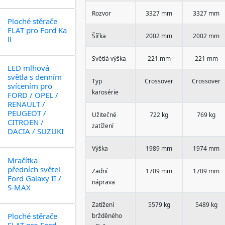
Rozvor
3327 mm
3327 mm
Ploché stěrače
FLAT pro Ford Ka
Šířka
2002 mm
2002 mm
ll
Světlá výška
221 mm
221 mm
LED mlhová
světla s denním
Typ
Crossover
Crossover
svícením pro
karosérie
FORD / OPEL /
RENAULT /
PEUGEOT /
Užitečné
722 kg
769 kg
CITROEN /
zatížení
DACIA / SUZUKI
Výška
1989 mm
1974 mm
Mračítka
předních světel
Zadní
1709 mm
1709 mm
Ford Galaxy II /
náprava
S-MAX
Zatížení
5579 kg
5489 kg
Ploché stěrače
bržděného