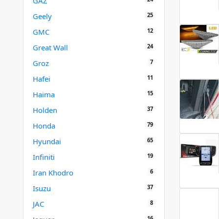
GAZ
25
Geely
12
GMC
24
Great Wall
7
Groz
11
Hafei
15
Haima
37
Holden
79
Honda
65
Hyundai
19
Infiniti
6
Iran Khodro
37
Isuzu
8
JAC
16