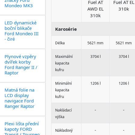
Fuel AT
Fuel AT EL
Mondeo MK3
AWD EL
310k
310k
LED dynamické
boční blikače
Karosérie
Ford Mondeo III
- čiré
Délka
5621 mm
5621 mm
Plynové vzpěry
Maximální
3704 l
3704 l
dvířek korby
kapacita
Ford Ranger II /
kufru
Raptor
Minimální
1206 l
1206 l
Matná folie na
kapacita
LCD display
kufru
navigace Ford
Ranger Raptor
-
-
Nakládací
výška
Plexi lišta přední
kapoty FORD
-
-
Nákladový
Transit / Tourneo