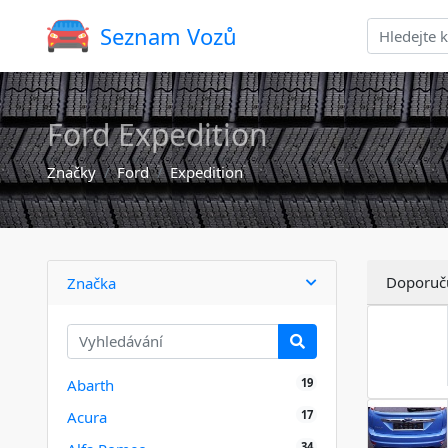
Seznam Vozů
Ford Expedition
Značky
Ford
Expedition
Doporuč
Značka
19
Abarth
17
Acura
34