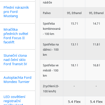
nádrže
Přední nárazník
pro Ford
Palivo
95, Ethanol
95, Ethanol
Mustang
Spotřeba
15.7 l
14.7 l
kombinovaná
Mračítka
předních světel
- 100 km
Ford Focus II
facelift
Spotřeba na
13.1 l
11.8 l
dálnici - 100
km
Sluneční clona
nad čelní sklo
Ford Transit IV
Spotřeba ve
18.1 l
16.8 l
městě - 100
km
Autoplachta Ford
Mondeo Turnier
-
-
Zrychlení (0-
100 km/h)
LED osvětlení
registrační
5.4 Flex
5.4 Flex
značky Ford