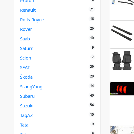
Proton
71
Renault
16
Rolls-Royce
26
Rover
10
Saab
9
Saturn
7
Scion
29
SEAT
20
Škoda
14
SsangYong
40
Subaru
54
Suzuki
10
TagAZ
9
Tata
6