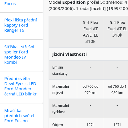
Model
Expedition
prošel 5x změnou: 4 
Focus
(2003/2006), 1 řada [facelift] (1999/20
Plexi lišta přední
5.4 Flex
5.4 Flex
kapoty Ford
Fuel AT
Fuel AT EL
Ranger T6
AWD EL
310k
310k
Stříška - střešní
spoiler Ford
Jízdní vlastnosti
Mondeo IV
kombi
-
-
Emisní
standarty
Přední světla
Devil Eyes s LED
Maximální
od 700 do
od 760 do 1
Ford Mondeo
dojezd
970 km
080 km
černá LED blinkr
-
-
Maximální
Mračítka
rychlost
předních světel
Ford Fusion
Objem
127 l
127 l