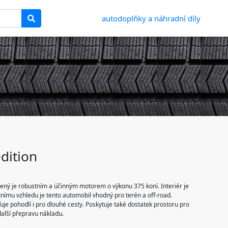
autodoplňky a náhradní díly
dition
vený je robustním a účinným motorem o výkonu 375 koní. Interiér je
nímu vzhledu je tento automobil vhodný pro terén a off-road.
uje pohodlí i pro dlouhé cesty. Poskytuje také dostatek prostoru pro
další přepravu nákladu.