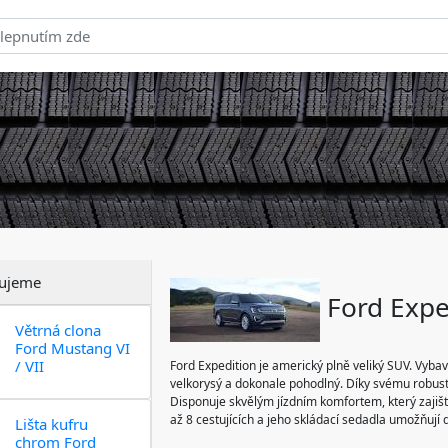
ujeme
Ford Expe
Větrná clona
Ford Mustang VI
/ VII
Ford Expedition je americký plně veliký SUV. Vyba
velkorysý a dokonale pohodlný. Díky svému robust
Disponuje skvělým jízdním komfortem, který zajišť
až 8 cestujících a jeho skládací sedadla umožňují 
Lišta kufru
chrom Ford