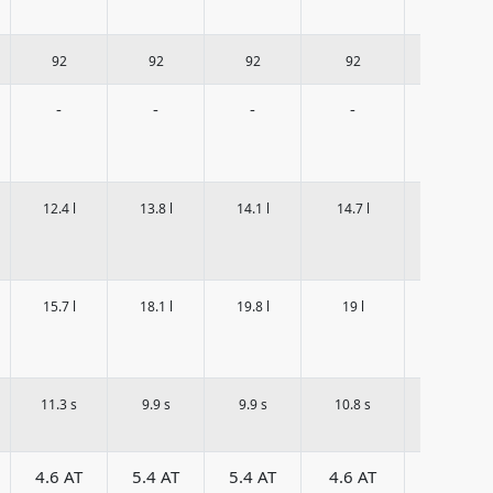
92
92
92
92
92
-
-
-
-
-
12.4 l
13.8 l
14.1 l
14.7 l
15.7 l
15.7 l
18.1 l
19.8 l
19 l
21.4 l
11.3 s
9.9 s
9.9 s
10.8 s
9.7 s
4.6 AT
5.4 AT
5.4 AT
4.6 AT
5.4 AT