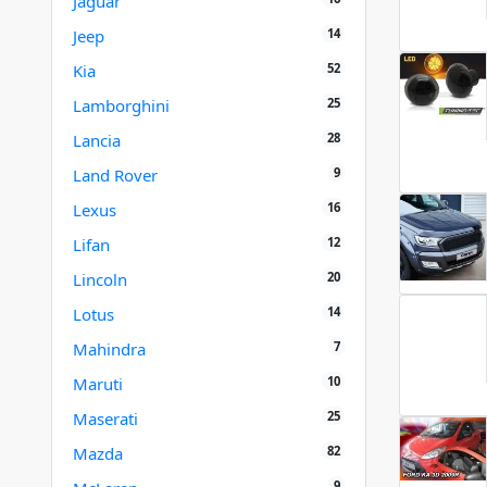
Jaguar
14
Jeep
52
Kia
25
Lamborghini
28
Lancia
9
Land Rover
16
Lexus
12
Lifan
20
Lincoln
14
Lotus
7
Mahindra
10
Maruti
25
Maserati
82
Mazda
9