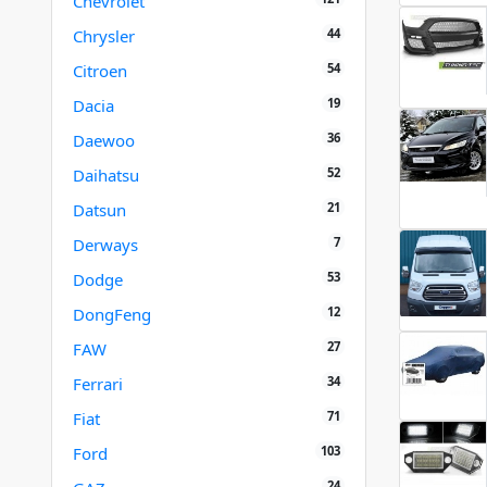
Chevrolet
44
Chrysler
54
Citroen
19
Dacia
36
Daewoo
52
Daihatsu
21
Datsun
7
Derways
53
Dodge
12
DongFeng
27
FAW
34
Ferrari
71
Fiat
103
Ford
24