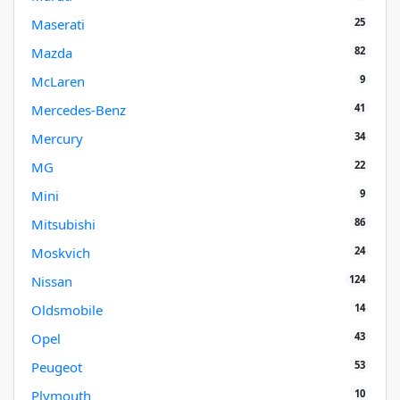
25
Maserati
82
Mazda
9
McLaren
41
Mercedes-Benz
34
Mercury
22
MG
9
Mini
86
Mitsubishi
24
Moskvich
124
Nissan
14
Oldsmobile
43
Opel
53
Peugeot
10
Plymouth