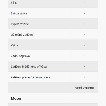
-
Šířka
-
Světlá výška
-
Typ karosérie
-
Užitečné zatížení
-
Výška
-
Zadní náprava
-
Zatížení bržděného přívěsu
-
Zatížení přední/zadní nápravy
Není známo
Motor