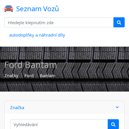
Seznam Vozů
autodoplňky a náhradní díly
Ford Bantam
Značky
Ford
Bantam
Značka