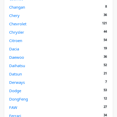
8
Changan
36
Chery
121
Chevrolet
44
Chrysler
54
Citroen
19
Dacia
36
Daewoo
52
Daihatsu
21
Datsun
7
Derways
53
Dodge
12
DongFeng
27
FAW
34
Ferrari