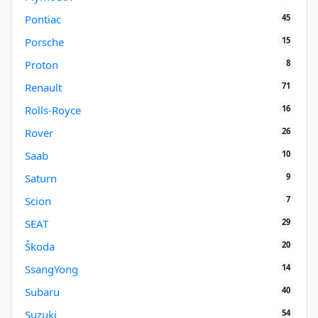
45
Pontiac
15
Porsche
8
Proton
71
Renault
16
Rolls-Royce
26
Rover
10
Saab
9
Saturn
7
Scion
29
SEAT
20
Škoda
14
SsangYong
40
Subaru
54
Suzuki