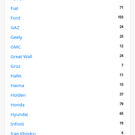
71
Fiat
103
Ford
24
GAZ
25
Geely
12
GMC
24
Great Wall
7
Groz
11
Hafei
15
Haima
37
Holden
79
Honda
65
Hyundai
19
Infiniti
6
Iran Khodro