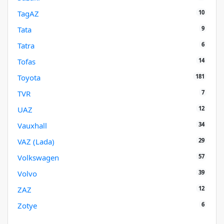
10
TagAZ
9
Tata
6
Tatra
14
Tofas
181
Toyota
7
TVR
12
UAZ
34
Vauxhall
29
VAZ (Lada)
57
Volkswagen
39
Volvo
12
ZAZ
6
Zotye