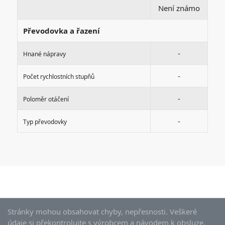
Není známo
Převodovka a řazení
-
Hnané nápravy
-
Počet rychlostních stupňů
-
Poloměr otáčení
-
Typ převodovky
Stránky mohou obsahovat chyby, nepřesnosti. Veškeré
údaje si překontrolujte s výrobcem a návodem k obsluze.