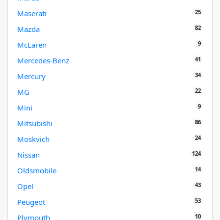
25
Maserati
82
Mazda
9
McLaren
41
Mercedes-Benz
34
Mercury
22
MG
9
Mini
86
Mitsubishi
24
Moskvich
124
Nissan
14
Oldsmobile
43
Opel
53
Peugeot
10
Plymouth