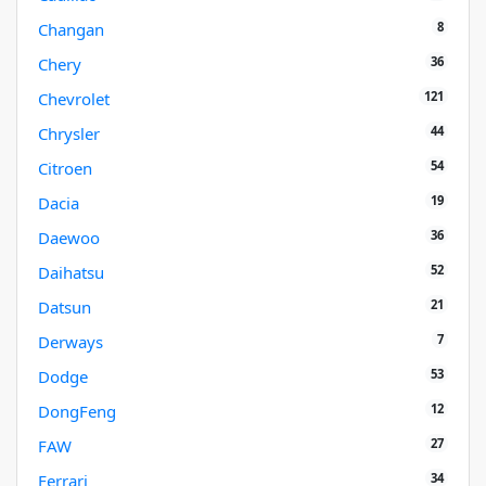
8
Changan
36
Chery
121
Chevrolet
44
Chrysler
54
Citroen
19
Dacia
36
Daewoo
52
Daihatsu
21
Datsun
7
Derways
53
Dodge
12
DongFeng
27
FAW
34
Ferrari