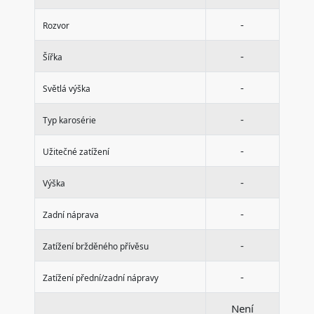
-
Rozvor
-
Šířka
-
Světlá výška
-
Typ karosérie
-
Užitečné zatížení
-
Výška
-
Zadní náprava
-
Zatížení bržděného přívěsu
-
Zatížení přední/zadní nápravy
Není