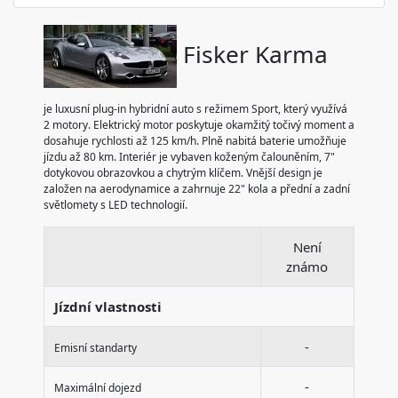
Fisker Karma
je luxusní plug-in hybridní auto s režimem Sport, který využívá
2 motory. Elektrický motor poskytuje okamžitý točivý moment a
dosahuje rychlosti až 125 km/h. Plně nabitá baterie umožňuje
jízdu až 80 km. Interiér je vybaven koženým čalouněním, 7"
dotykovou obrazovkou a chytrým klíčem. Vnější design je
založen na aerodynamice a zahrnuje 22" kola a přední a zadní
světlomety s LED technologií.
Není
známo
Jízdní vlastnosti
-
Emisní standarty
-
Maximální dojezd