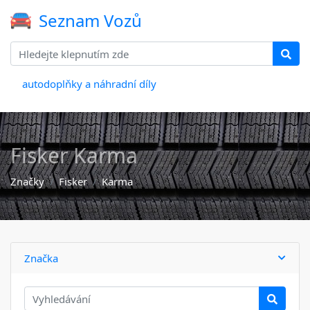
Seznam Vozů
autodoplňky a náhradní díly
Fisker Karma
Značky
Fisker
Karma
Značka