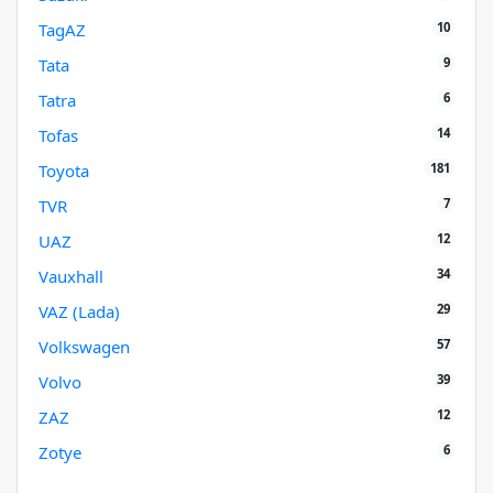
10
TagAZ
9
Tata
6
Tatra
14
Tofas
181
Toyota
7
TVR
12
UAZ
34
Vauxhall
29
VAZ (Lada)
57
Volkswagen
39
Volvo
12
ZAZ
6
Zotye