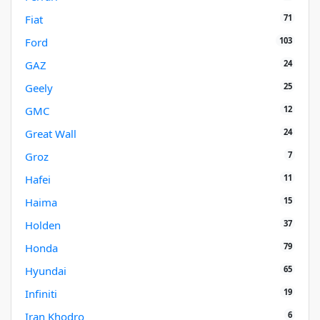
71
Fiat
103
Ford
24
GAZ
25
Geely
12
GMC
24
Great Wall
7
Groz
11
Hafei
15
Haima
37
Holden
79
Honda
65
Hyundai
19
Infiniti
6
Iran Khodro