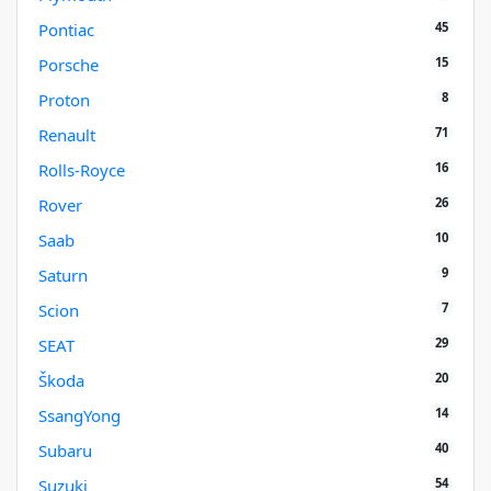
45
Pontiac
15
Porsche
8
Proton
71
Renault
16
Rolls-Royce
26
Rover
10
Saab
9
Saturn
7
Scion
29
SEAT
20
Škoda
14
SsangYong
40
Subaru
54
Suzuki