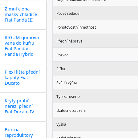
Zimní clona
Počet sedadel
masky chladiče
Fiat Panda III
Pohotovostní hmotnost
RIGUM gumová
Přední náprava
vana do kufru
Fiat Panda/
Panda Hybrid
Rozvor
Šířka
Plexi lišta přední
kapoty Fiat
Ducato
Světlá výška
Typ karosérie
Kryty prahů-
nerez, přední
Užitečné zatížení
Fiat Ducato IV
Výška
Box na
reproduktory