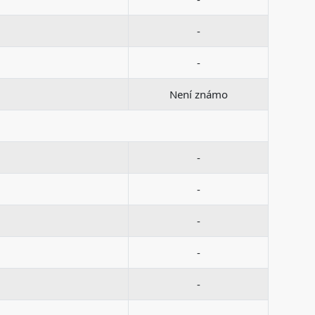
-
-
Není známo
-
-
-
-
-