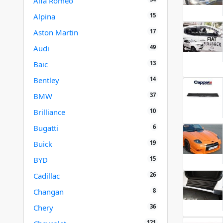
Alfa Romeo
15
Alpina
17
Aston Martin
49
Audi
13
Baic
14
Bentley
37
BMW
10
Brilliance
6
Bugatti
19
Buick
15
BYD
26
Cadillac
8
Changan
36
Chery
121