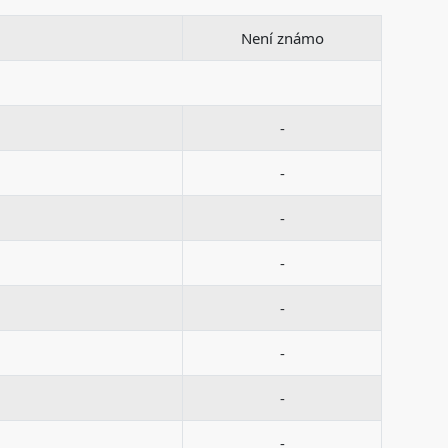
Není známo
-
-
-
-
-
-
-
-