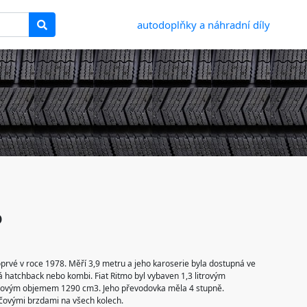
autodoplňky a náhradní díly
o
poprvé v roce 1978. Měří 3,9 metru a jeho karoserie byla dostupná ve
á hatchback nebo kombi. Fiat Ritmo byl vybaven 1,3 litrovým
hovým objemem 1290 cm3. Jeho převodovka měla 4 stupně.
učovými brzdami na všech kolech.