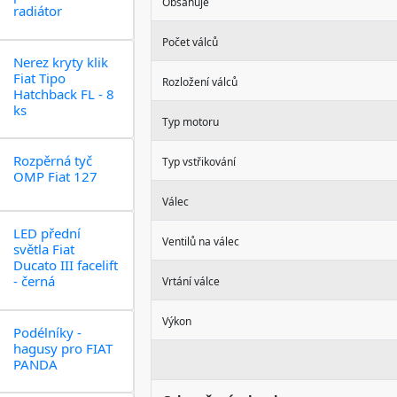
Obsahuje
radiátor
Počet válců
Nerez kryty klik
Fiat Tipo
Rozložení válců
Hatchback FL - 8
ks
Typ motoru
Rozpěrná tyč
Typ vstřikování
OMP Fiat 127
Válec
LED přední
Ventilů na válec
světla Fiat
Ducato III facelift
- černá
Vrtání válce
Výkon
Podélníky -
hagusy pro FIAT
PANDA