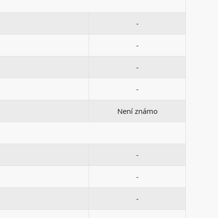
-
-
-
-
Není známo
-
-
-