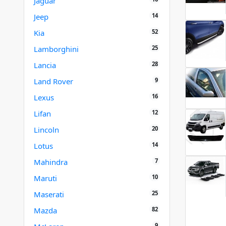
Jaguar
14
Jeep
52
Kia
25
Lamborghini
28
Lancia
9
Land Rover
16
Lexus
12
Lifan
20
Lincoln
14
Lotus
7
Mahindra
10
Maruti
25
Maserati
82
Mazda
9