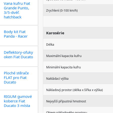
Vana kufru Fiat
Grande Punto,
Zrychlení (0-100 km/h)
3/5-dvéř.
hatchback
Body kit Fiat
Karosérie
Panda - Racer
Délka
Deflektory-ofuky
Maximální kapacita kufru
oken Fiat Ducato
Minimální kapacita kufru
Ploché stěrače
FLAT pro Fiat
Nakládací výška
Ducato
Nákladový prostor (délka x šířka x výška)
RIGUM gumové
koberce Fiat
Nejvyšší přípustná hmotnost
Ducato 3 místa
Objem nákladového prostoru