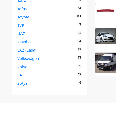
Tatra
14
Tofas
181
Toyota
7
TVR
12
UAZ
34
Vauxhall
29
VAZ (Lada)
57
Volkswagen
39
Volvo
12
ZAZ
6
Zotye