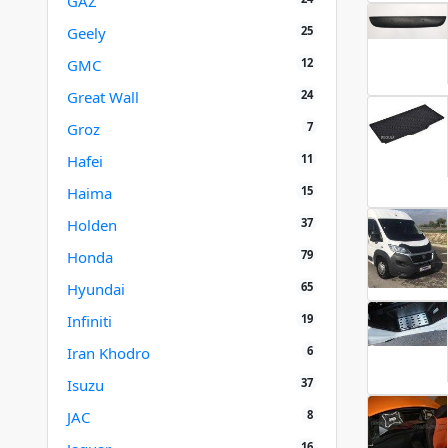
GAZ
25
Geely
12
GMC
24
Great Wall
7
Groz
11
Hafei
15
Haima
37
Holden
79
Honda
65
Hyundai
19
Infiniti
6
Iran Khodro
37
Isuzu
8
JAC
16