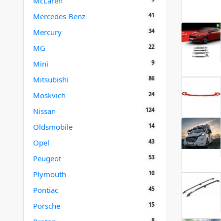
McLaren
41
Mercedes-Benz
34
Mercury
22
MG
9
Mini
86
Mitsubishi
24
Moskvich
124
Nissan
14
Oldsmobile
43
Opel
53
Peugeot
10
Plymouth
45
Pontiac
15
Porsche
8