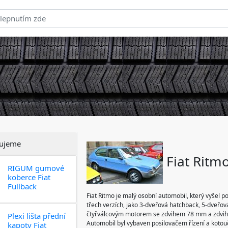
ujeme
Fiat Ritm
RIGUM gumové
koberce Fiat
Fullback
Fiat Ritmo je malý osobní automobil, který vyšel 
třech verzích, jako 3-dveřová hatchback, 5-dveřov
čtyřválcovým motorem se zdvihem 78 mm a zdvi
Plexi lišta přední
Automobil byl vybaven posilovačem řízení a koto
kapoty Fiat