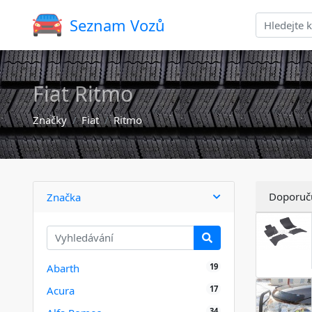
Seznam Vozů
Fiat Ritmo
Značky
Fiat
Ritmo
Doporuč
Značka
19
Abarth
17
Acura
34