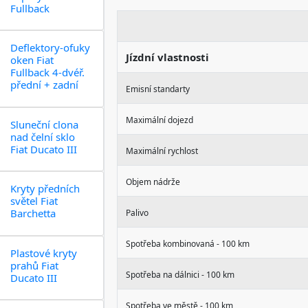
Fullback
Deflektory-ofuky
Jízdní vlastnosti
oken Fiat
Fullback 4-dvéř.
přední + zadní
Emisní standarty
Maximální dojezd
Sluneční clona
nad čelní sklo
Fiat Ducato III
Maximální rychlost
Objem nádrže
Kryty předních
světel Fiat
Barchetta
Palivo
Spotřeba kombinovaná - 100 km
Plastové kryty
prahů Fiat
Spotřeba na dálnici - 100 km
Ducato III
Spotřeba ve městě - 100 km