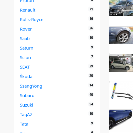
Proton
71
Renault
16
Rolls-Royce
26
Rover
10
Saab
9
Saturn
7
Scion
29
SEAT
20
Škoda
14
SsangYong
40
Subaru
54
Suzuki
10
TagAZ
9
Tata
6