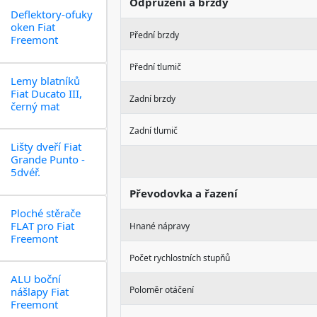
Odpružení a brzdy
Deflektory-ofuky
oken Fiat
Přední brzdy
Freemont
Přední tlumič
Lemy blatníků
Fiat Ducato III,
Zadní brzdy
černý mat
Zadní tlumič
Lišty dveří Fiat
Grande Punto -
5dvéř.
Převodovka a řazení
Ploché stěrače
FLAT pro Fiat
Hnané nápravy
Freemont
Počet rychlostních stupňů
ALU boční
Poloměr otáčení
nášlapy Fiat
Freemont