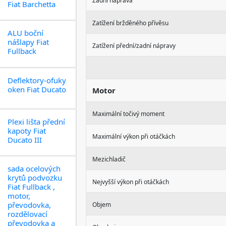
Zadní náprava
Fiat Barchetta
Zatížení bržděného přívěsu
ALU boční
nášlapy Fiat
Zatížení přední/zadní nápravy
Fullback
Deflektory-ofuky
oken Fiat Ducato
Motor
Maximální točivý moment
Plexi lišta přední
kapoty Fiat
Maximální výkon při otáčkách
Ducato III
Mezichladič
sada ocelových
krytů podvozku
Nejvyšší výkon při otáčkách
Fiat Fullback ,
motor,
převodovka,
Objem
rozdělovací
převodovka a