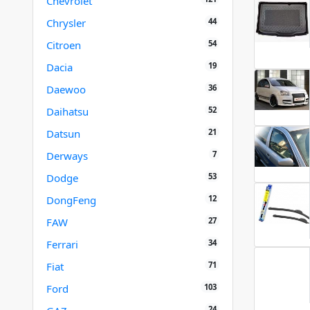
Chevrolet
44
Chrysler
54
Citroen
19
Dacia
36
Daewoo
52
Daihatsu
21
Datsun
7
Derways
53
Dodge
12
DongFeng
27
FAW
34
Ferrari
71
Fiat
103
Ford
24