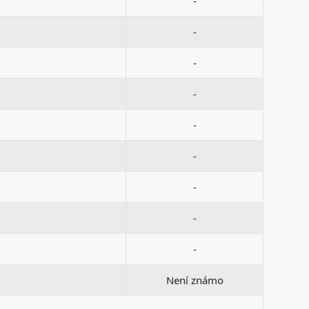
-
-
-
-
-
-
-
-
-
Není známo