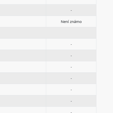
-
Není známo
-
-
-
-
-
-
-