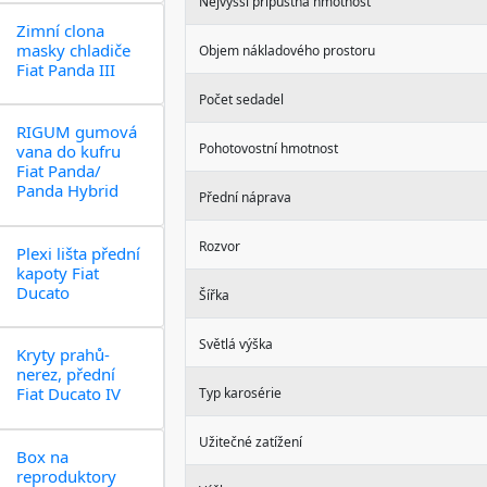
Nejvyšší přípustná hmotnost
Zimní clona
masky chladiče
Objem nákladového prostoru
Fiat Panda III
Počet sedadel
RIGUM gumová
Pohotovostní hmotnost
vana do kufru
Fiat Panda/
Panda Hybrid
Přední náprava
Rozvor
Plexi lišta přední
kapoty Fiat
Ducato
Šířka
Světlá výška
Kryty prahů-
nerez, přední
Fiat Ducato IV
Typ karosérie
Užitečné zatížení
Box na
reproduktory