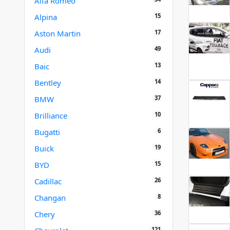
Alfa Romeo
15
Alpina
17
Aston Martin
49
Audi
13
Baic
14
Bentley
37
BMW
10
Brilliance
6
Bugatti
19
Buick
15
BYD
26
Cadillac
8
Changan
36
Chery
121