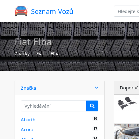
Seznam Vozů
Fiat Elba
Značky
Fiat
Elba
Doporuč
Značka
19
Abarth
17
Acura
34