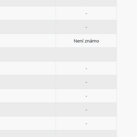
-
-
Není známo
-
-
-
-
-