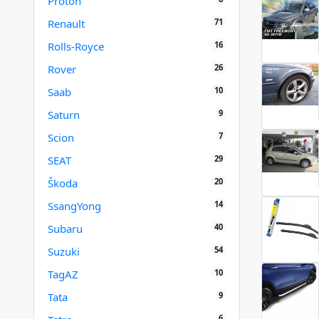
Proton
71
Renault
16
Rolls-Royce
26
Rover
10
Saab
9
Saturn
7
Scion
29
SEAT
20
Škoda
14
SsangYong
40
Subaru
54
Suzuki
10
TagAZ
9
Tata
6