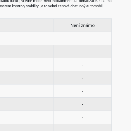
škálou funkcí, včetně moderního infotainmentu a klimatizace. Elba má
systém kontroly stability. Je to velmi cenově dostupný automobil,
Není známo
-
-
-
-
-
-
-