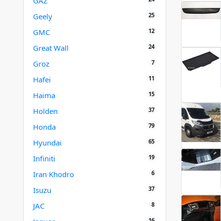
GAZ
25
Geely
12
GMC
24
Great Wall
7
Groz
11
Hafei
15
Haima
37
Holden
79
Honda
65
Hyundai
19
Infiniti
6
Iran Khodro
37
Isuzu
8
JAC
16