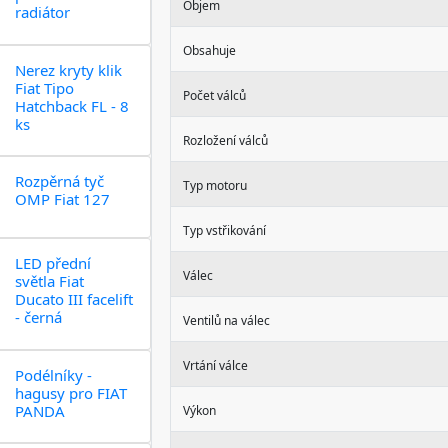
Objem
radiátor
Obsahuje
Nerez kryty klik
Fiat Tipo
Počet válců
Hatchback FL - 8
ks
Rozložení válců
Rozpěrná tyč
Typ motoru
OMP Fiat 127
Typ vstřikování
LED přední
Válec
světla Fiat
Ducato III facelift
- černá
Ventilů na válec
Vrtání válce
Podélníky -
hagusy pro FIAT
PANDA
Výkon