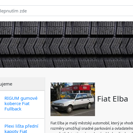
ujeme
Fiat Elba
RIGUM gumové
koberce Fiat
Fullback
Fiat Elba je malý městský automobil, který je vho
Plexi lišta přední
rozměry umožňují snadné parkování a ovladatelnos
kapoty Fiat