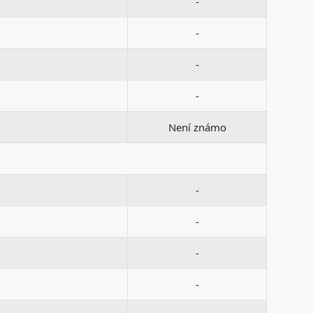
-
-
-
-
Není známo
-
-
-
-