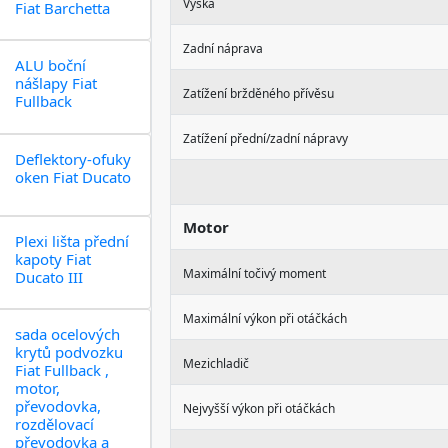
Výška
Fiat Barchetta
Zadní náprava
ALU boční
nášlapy Fiat
Zatížení bržděného přívěsu
Fullback
Zatížení přední/zadní nápravy
Deflektory-ofuky
oken Fiat Ducato
Motor
Plexi lišta přední
kapoty Fiat
Maximální točivý moment
Ducato III
Maximální výkon při otáčkách
sada ocelových
krytů podvozku
Mezichladič
Fiat Fullback ,
motor,
převodovka,
Nejvyšší výkon při otáčkách
rozdělovací
převodovka a