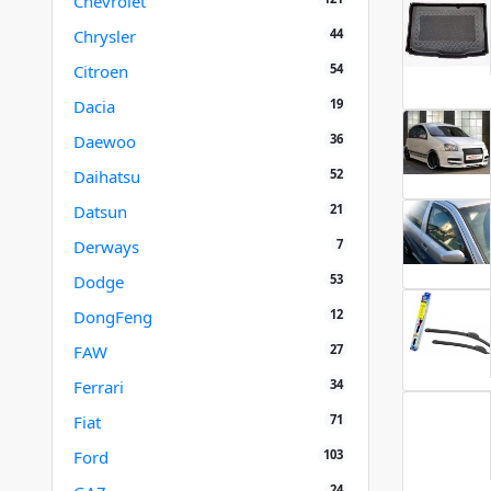
Chevrolet
44
Chrysler
54
Citroen
19
Dacia
36
Daewoo
52
Daihatsu
21
Datsun
7
Derways
53
Dodge
12
DongFeng
27
FAW
34
Ferrari
71
Fiat
103
Ford
24