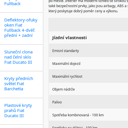
po městě. Interiér má moderní vzhled se širokou 
Fullback
také bezpečnostní prvky, jako jsou airbagy, ABS a 
který poskytuje dobrý poměr ceny a výkonu.
Deflektory-ofuky
oken Fiat
Fullback 4-dvéř.
přední + zadní
Jízdní vlastnosti
Emisní standarty
Sluneční clona
nad čelní sklo
Fiat Ducato III
Maximální dojezd
Maximální rychlost
Kryty předních
světel Fiat
Barchetta
Objem nádrže
Palivo
Plastové kryty
prahů Fiat
Ducato III
Spotřeba kombinovaná - 100 km
Spotřeba na dálnici - 100 km