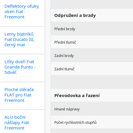
Deflektory-ofuky
oken Fiat
Odpružení a brzdy
Freemont
Přední brzdy
Lemy blatníků
Fiat Ducato III,
Přední tlumič
černý mat
Zadní brzdy
Lišty dveří Fiat
Grande Punto -
Zadní tlumič
5dvéř.
Ploché stěrače
FLAT pro Fiat
Převodovka a řazení
Freemont
Hnané nápravy
ALU boční
nášlapy Fiat
Počet rychlostních stupňů
Freemont