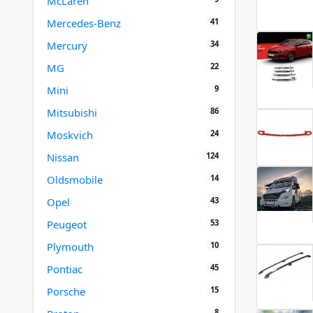
McLaren
41
Mercedes-Benz
34
Mercury
22
MG
9
Mini
86
Mitsubishi
24
Moskvich
124
Nissan
14
Oldsmobile
43
Opel
53
Peugeot
10
Plymouth
45
Pontiac
15
Porsche
8