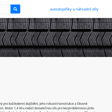
autodoplňky a náhradní díly
dný pro každodenní dojíždění. Jeho robustní konstrukce a šikovné
t. Motor 1,4 litru nabízí dostatečnou sílu pro bezproblémovou jízdu