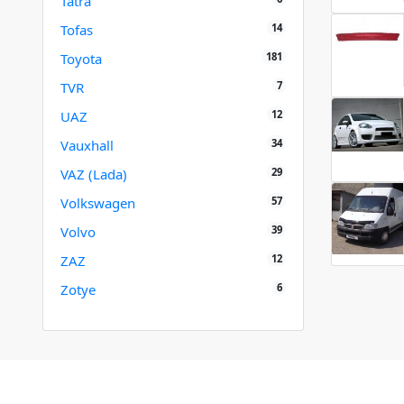
Tatra
14
Tofas
181
Toyota
7
TVR
12
UAZ
34
Vauxhall
29
VAZ (Lada)
57
Volkswagen
39
Volvo
12
ZAZ
6
Zotye