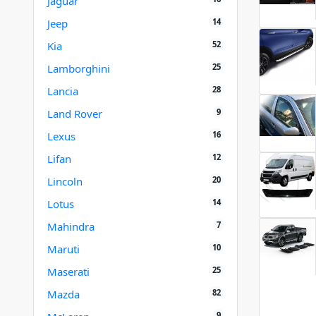
Jaguar
14
Jeep
52
Kia
25
Lamborghini
28
Lancia
9
Land Rover
16
Lexus
12
Lifan
20
Lincoln
14
Lotus
7
Mahindra
10
Maruti
25
Maserati
82
Mazda
9