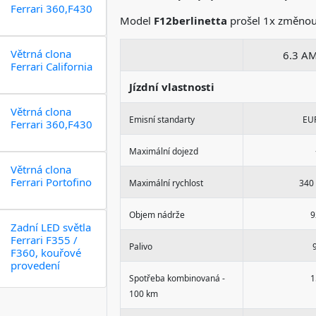
Ferrari 360,F430
Model
F12berlinetta
prošel 1x změnou
Větrná clona
6.3 A
Ferrari California
Jízdní vlastnosti
Větrná clona
Emisní standarty
EU
Ferrari 360,F430
Maximální dojezd
Větrná clona
Ferrari Portofino
Maximální rychlost
340
Objem nádrže
9
Zadní LED světla
Ferrari F355 /
Palivo
F360, kouřové
provedení
Spotřeba kombinovaná -
1
100 km