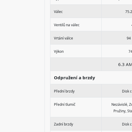
Válec
75.
Ventilů na válec
Vrtání válce
94
Výkon
7
6.3 A
Odpružení a brzdy
Přední brzdy
Disk 
Přední tlumič
Nezávislé, Z
Pružiny, Sta
Zadní brzdy
Disk 