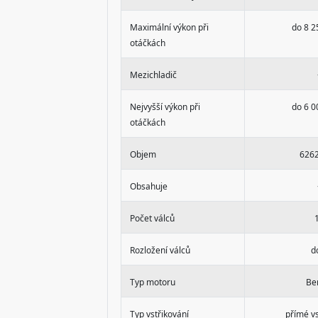
Maximální výkon při
do 8 2
otáčkách
Mezichladič
Nejvyšší výkon při
do 6 0
otáčkách
Objem
626
Obsahuje
Počet válců
Rozložení válců
d
Typ motoru
Be
Typ vstřikování
přímé vs