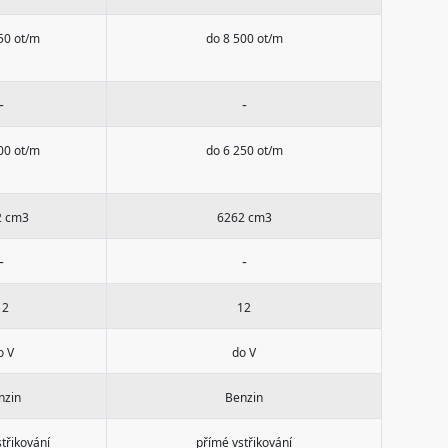
50 ot/m
do 8 500 ot/m
-
-
00 ot/m
do 6 250 ot/m
2 cm3
6262 cm3
-
-
12
12
o V
do V
nzin
Benzin
třikování
přímé vstřikování