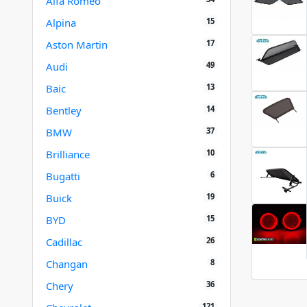
Alfa Romeo
15
Alpina
17
Aston Martin
49
Audi
13
Baic
14
Bentley
37
BMW
10
Brilliance
6
Bugatti
19
Buick
15
BYD
26
Cadillac
8
Changan
36
Chery
121