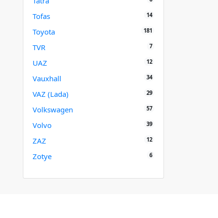
Tatra
14
Tofas
181
Toyota
7
TVR
12
UAZ
34
Vauxhall
29
VAZ (Lada)
57
Volkswagen
39
Volvo
12
ZAZ
6
Zotye