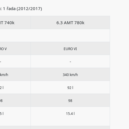
: 1 řada (2012/2017)
MT 740k
6.3 AMT 780k
RO V
EURO VI
-
-
 km/h
340 km/h
2 l
92 l
98
98
5 l
15.4 l