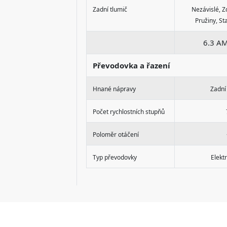
Zadní tlumič
Nezávislé, Z
Pružiny, Sta
6.3 A
Převodovka a řazení
Hnané nápravy
Zadní
Počet rychlostních stupňů
Poloměr otáčení
Typ převodovky
Elekt