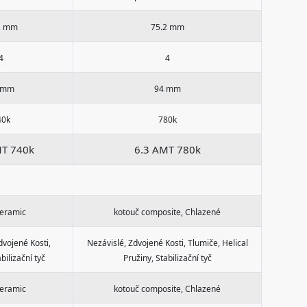
2 mm
75.2 mm
4
4
 mm
94 mm
40k
780k
MT 740k
6.3 AMT 780k
ceramic
kotouč composite, Chlazené
dvojené Kosti,
Nezávislé, Zdvojené Kosti, Tlumiče, Helical
bilizační tyč
Pružiny, Stabilizační tyč
ceramic
kotouč composite, Chlazené