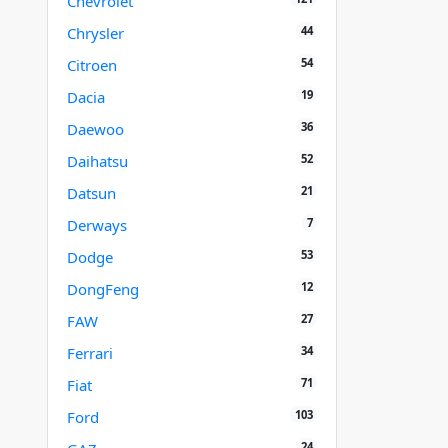
Chevrolet
44
Chrysler
54
Citroen
19
Dacia
36
Daewoo
52
Daihatsu
21
Datsun
7
Derways
53
Dodge
12
DongFeng
27
FAW
34
Ferrari
71
Fiat
103
Ford
24