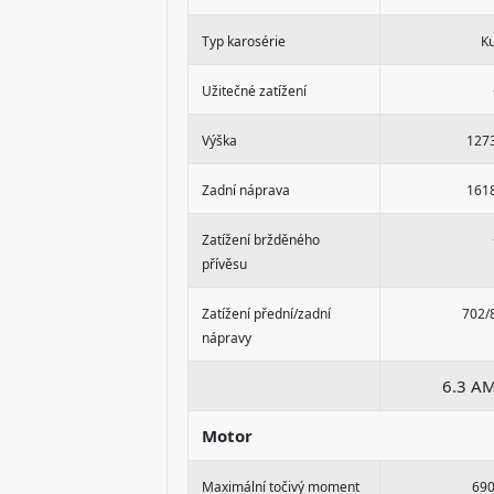
Typ karosérie
K
Užitečné zatížení
Výška
127
Zadní náprava
161
Zatížení bržděného
přívěsu
Zatížení přední/zadní
702/
nápravy
6.3 A
Motor
Maximální točivý moment
69