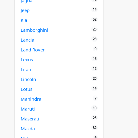
Jaguar
14
Jeep
52
Kia
25
Lamborghini
28
Lancia
9
Land Rover
16
Lexus
12
Lifan
20
Lincoln
14
Lotus
7
Mahindra
10
Maruti
25
Maserati
82
Mazda
9