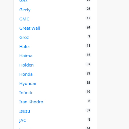
GAZ
25
Geely
12
GMC
24
Great Wall
7
Groz
11
Hafei
15
Haima
37
Holden
79
Honda
65
Hyundai
19
Infiniti
6
Iran Khodro
37
Isuzu
8
JAC
16