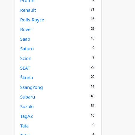
Proton
71
Renault
16
Rolls-Royce
26
Rover
10
Saab
9
Saturn
7
Scion
29
SEAT
20
Škoda
14
SsangYong
40
Subaru
54
Suzuki
10
TagAZ
9
Tata
6