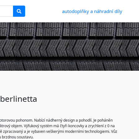
autodoplňky a náhradní díly
berlinetta
 motorovou pohonom. Nabízí nádherný design a pohodlí. Je poháněn
trový objem. Výfukový systém má čtyři koncovky a zrychlení z 0 na
sně zpracovaný a je vybaven veškerými moderními technologiemi. Vůz
ou brzdnou soustavu.