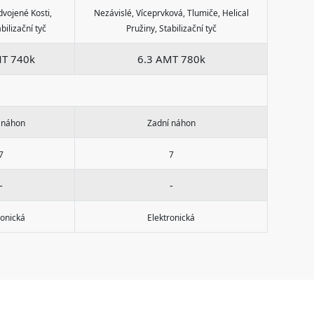
dvojené Kosti,
Nezávislé, Víceprvková, Tlumiče, Helical
bilizační tyč
Pružiny, Stabilizační tyč
MT 740k
6.3 AMT 780k
 náhon
Zadní náhon
7
7
-
-
ronická
Elektronická