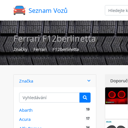
Seznam Vozů
Ferrari F12berlinetta
Značky
Ferrari
F12berlinetta
Doporuč
Značka
19
Abarth
17
Acura
34