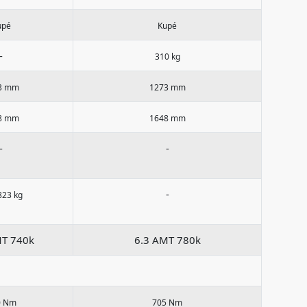
upé
Kupé
-
310 kg
3 mm
1273 mm
8 mm
1648 mm
-
-
-
823 kg
MT 740k
6.3 AMT 780k
0 Nm
705 Nm