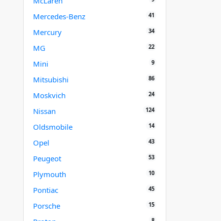
McLaren
41
Mercedes-Benz
34
Mercury
22
MG
9
Mini
86
Mitsubishi
24
Moskvich
124
Nissan
14
Oldsmobile
43
Opel
53
Peugeot
10
Plymouth
45
Pontiac
15
Porsche
8