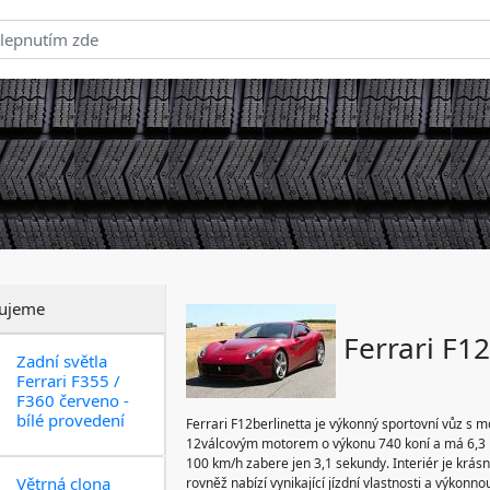
ujeme
Ferrari F12
Zadní světla
Ferrari F355 /
F360 červeno -
bílé provedení
Ferrari F12berlinetta je výkonný sportovní vůz s
12válcovým motorem o výkonu 740 koní a má 6,3 li
100 km/h zabere jen 3,1 sekundy. Interiér je krá
Větrná clona
rovněž nabízí vynikající jízdní vlastnosti a výkonn