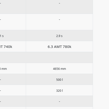
-
-
-
-
1 s
2.9 s
MT 740k
6.3 AMT 780k
8 mm
4656 mm
-
500 l
-
320 l
-
-