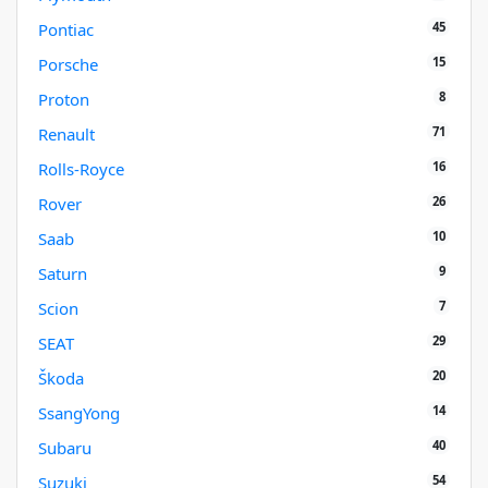
45
Pontiac
15
Porsche
8
Proton
71
Renault
16
Rolls-Royce
26
Rover
10
Saab
9
Saturn
7
Scion
29
SEAT
20
Škoda
14
SsangYong
40
Subaru
54
Suzuki