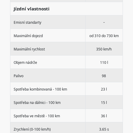
Jízdní vlastnosti
-
Emisní standarty
Maximální dojezd
od 310 do 730 km
Maximální rychlost
350 km/h
Objem nádrže
110 l
Palivo
98
Spotřeba kombinovaná - 100 km
23 l
Spotřeba na dálnici - 100 km
15 l
Spotřeba ve městě - 100 km
36 l
Zrychlení (0-100 km/h)
3.65 s