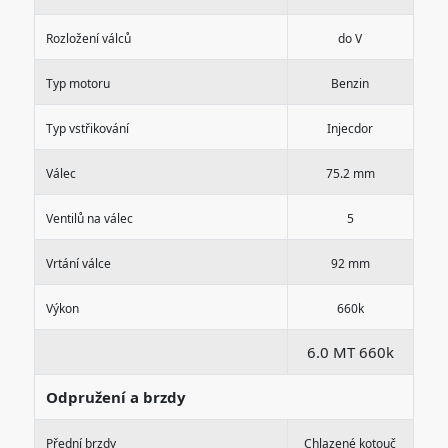
Rozložení válců
do V
Typ motoru
Benzin
Typ vstřikování
Injecdor
Válec
75.2 mm
Ventilů na válec
5
Vrtání válce
92 mm
Výkon
660k
6.0 MT 660k
Odpružení a brzdy
Přední brzdy
Chlazené kotouč