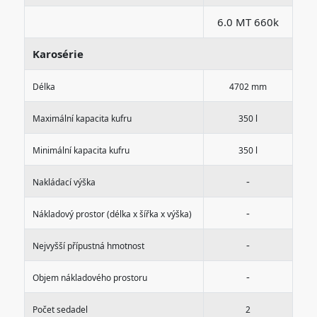
6.0 MT 660k
Karosérie
Délka
4702 mm
Maximální kapacita kufru
350 l
Minimální kapacita kufru
350 l
-
Nakládací výška
-
Nákladový prostor (délka x šířka x výška)
-
Nejvyšší přípustná hmotnost
-
Objem nákladového prostoru
Počet sedadel
2