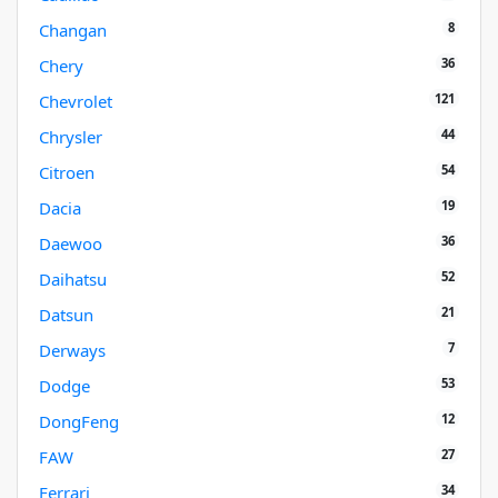
8
Changan
36
Chery
121
Chevrolet
44
Chrysler
54
Citroen
19
Dacia
36
Daewoo
52
Daihatsu
21
Datsun
7
Derways
53
Dodge
12
DongFeng
27
FAW
34
Ferrari