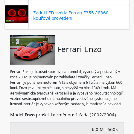
Zadní LED světla Ferrari F355 / F360,
kouřové provedení
Ferrari Enzo
Ferrari Enzo je luxusní sportovní automobil, vyvinutý a postavený v
roce 2002. Je pojmenován po zakladateli značky Ferrari, Enzo
Ferrari. Je poháněn motorem V12 s objemem 6 litrů a má výkon 660
koní. Enzo je velmi rychlé auto, s nejvyšší rychlostí 349 km/h. Má
aerodynamické tvarované karoserii a je vybaveno řadou technologií,
včetně šestistupňového manuálního převodového systému. Jeho
luxusní interiér je vybaven koženými sedadly, klimatizací a navigací.
Model
Enzo
prošel 1x změnou: 1 řada (2002/2004)
6.0 MT 660k