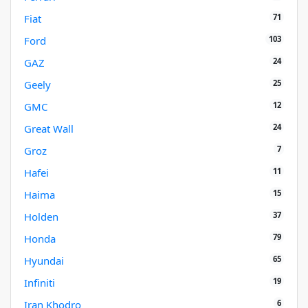
71
Fiat
103
Ford
24
GAZ
25
Geely
12
GMC
24
Great Wall
7
Groz
11
Hafei
15
Haima
37
Holden
79
Honda
65
Hyundai
19
Infiniti
6
Iran Khodro