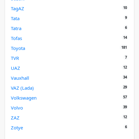
10
TagAZ
9
Tata
6
Tatra
14
Tofas
181
Toyota
7
TVR
12
UAZ
34
Vauxhall
29
VAZ (Lada)
57
Volkswagen
39
Volvo
12
ZAZ
6
Zotye