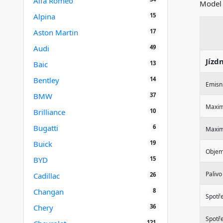
Alfa Romeo
Mode
15
Alpina
17
Aston Martin
49
Audi
Jízd
13
Baic
14
Bentley
Emisní
37
BMW
Maxim
10
Brilliance
6
Bugatti
Maximá
19
Buick
Objem
15
BYD
Palivo
26
Cadillac
8
Changan
Spotř
36
Chery
Spotře
121