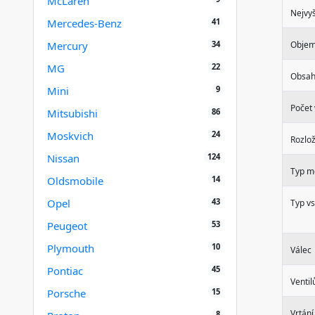
McLaren
Nejvyš
41
Mercedes-Benz
34
Mercury
Obje
22
MG
Obsah
9
Mini
Počet 
86
Mitsubishi
24
Moskvich
Rozlož
124
Nissan
Typ m
14
Oldsmobile
43
Opel
Typ vs
53
Peugeot
10
Plymouth
Válec
45
Pontiac
Ventil
15
Porsche
Vrtání
8