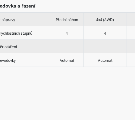
odovka a řazení
 nápravy
Přední náhon
4x4 (AWD)
rychlostních stupňů
4
4
-
-
ěr otáčení
řevodovky
Automat
Automat