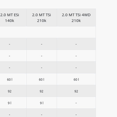
2.0 MT ESi
2.0 MT TSi
2.0 MT TSi 4WD
140k
210k
210k
-
-
-
-
-
-
-
-
-
60 l
60 l
60 l
92
92
92
-
9 l
9 l
-
-
-