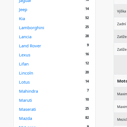
Jaguar
14
Jeep
Výška
52
Kia
Zadní
25
Lamborghini
28
Lancia
Zatíže
9
Land Rover
Zatíže
16
Lexus
12
Lifan
20
Lincoln
Mot
14
Lotus
7
Mahindra
Maxim
10
Maruti
Maxim
25
Maserati
82
Mazda
Mezic
9