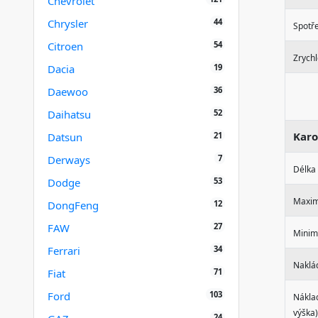
Chevrolet
44
Chrysler
Spotř
54
Citroen
Zrychl
19
Dacia
36
Daewoo
52
Daihatsu
Karo
21
Datsun
7
Derways
Délka
53
Dodge
Maximá
12
DongFeng
27
FAW
Minimá
34
Ferrari
Naklá
71
Fiat
103
Ford
Náklad
výška)
24