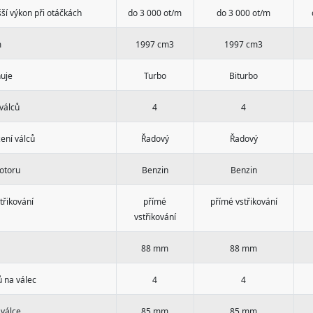
ší výkon při otáčkách
do 3 000 ot/m
do 3 000 ot/m
m
1997 cm3
1997 cm3
uje
Turbo
Biturbo
válců
4
4
ení válců
Řadový
Řadový
otoru
Benzin
Benzin
třikování
přímé
přímé vstřikování
vstřikování
88 mm
88 mm
ů na válec
4
4
 válce
85 mm
85 mm