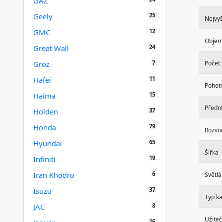
GAZ
25
Geely
Nejvy
12
GMC
Objem
24
Great Wall
7
Groz
Počet
11
Hafei
Pohot
15
Haima
Předn
37
Holden
79
Honda
Rozvo
65
Hyundai
Šířka
19
Infiniti
6
Iran Khodro
Světlá
37
Isuzu
Typ k
8
JAC
Užiteč
16