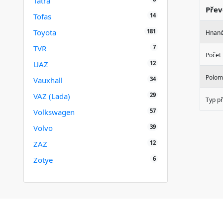
Tatra
Přev
14
Tofas
181
Toyota
Hnané
7
TVR
Počet 
12
UAZ
Polom
34
Vauxhall
29
VAZ (Lada)
Typ p
57
Volkswagen
39
Volvo
12
ZAZ
6
Zotye