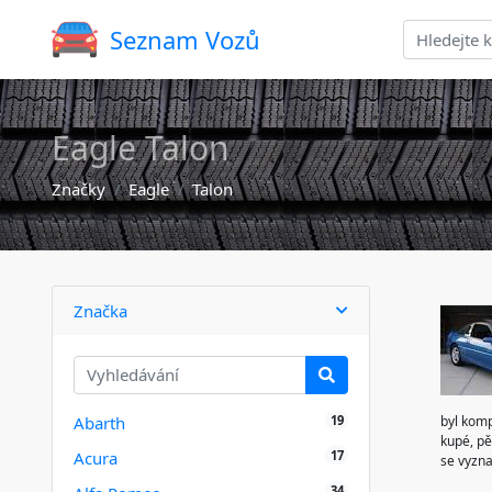
Seznam Vozů
Eagle Talon
Značky
Eagle
Talon
Značka
19
Abarth
byl komp
kupé, pě
17
Acura
se vyzna
34