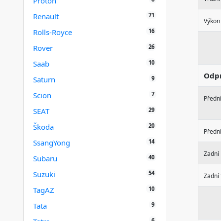
Proton
71
Renault
Výkon
16
Rolls-Royce
26
Rover
10
Saab
Odpr
9
Saturn
7
Scion
Přední
29
SEAT
20
Škoda
Přední
14
SsangYong
Zadní
40
Subaru
54
Suzuki
Zadní 
10
TagAZ
9
Tata
6