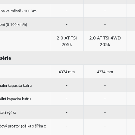
-
-
eba ve městě - 100 km
-
-
ení (0-100 km/h)
2.0 AT TSi
2.0 AT TSi 4WD
205k
205k
série
4374 mm
4374 mm
-
-
lní kapacita kufru
-
-
lní kapacita kufru
-
-
dací výška
-
-
ový prostor (délka x šířka x