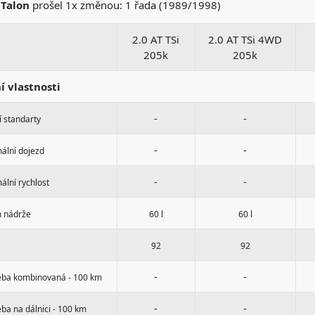
l
Talon
prošel 1x změnou: 1 řada (1989/1998)
2.0 AT TSi
2.0 AT TSi 4WD
205k
205k
ní vlastnosti
-
-
 standarty
-
-
ální dojezd
-
-
lní rychlost
 nádrže
60 l
60 l
92
92
-
-
eba kombinovaná - 100 km
-
-
ba na dálnici - 100 km