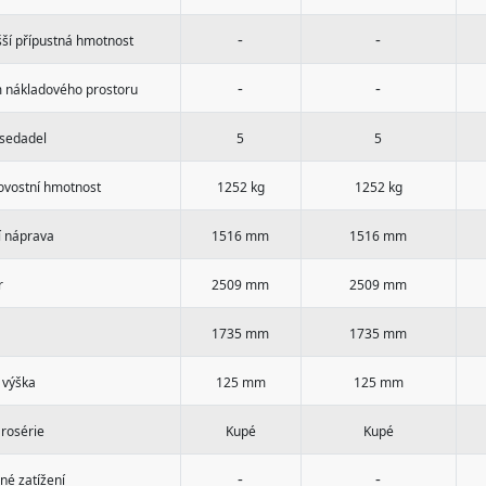
-
-
šší přípustná hmotnost
-
-
 nákladového prostoru
 sedadel
5
5
ovostní hmotnost
1252 kg
1252 kg
í náprava
1516 mm
1516 mm
r
2509 mm
2509 mm
1735 mm
1735 mm
 výška
125 mm
125 mm
arosérie
Kupé
Kupé
-
-
né zatížení