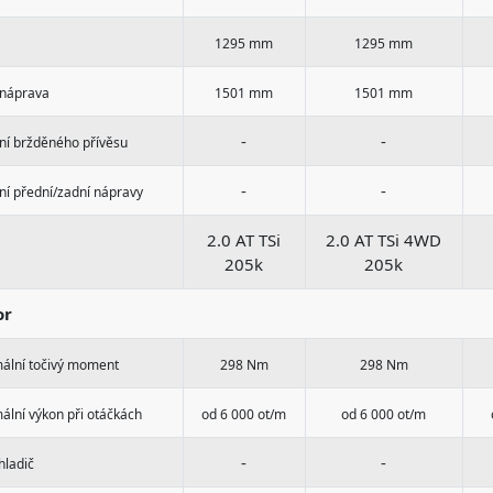
1295 mm
1295 mm
 náprava
1501 mm
1501 mm
-
-
ní bržděného přívěsu
-
-
ní přední/zadní nápravy
2.0 AT TSi
2.0 AT TSi 4WD
205k
205k
or
ální točivý moment
298 Nm
298 Nm
ální výkon při otáčkách
od 6 000 ot/m
od 6 000 ot/m
-
-
hladič