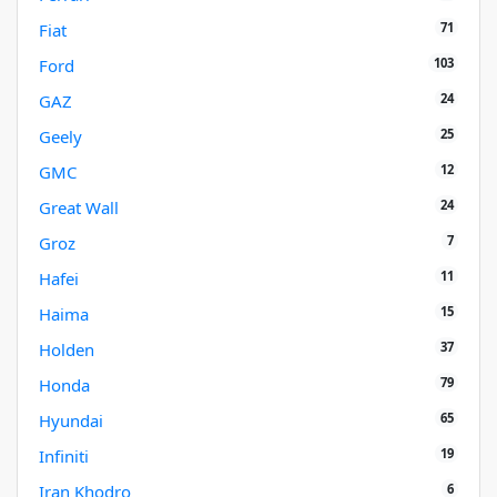
71
Fiat
103
Ford
24
GAZ
25
Geely
12
GMC
24
Great Wall
7
Groz
11
Hafei
15
Haima
37
Holden
79
Honda
65
Hyundai
19
Infiniti
6
Iran Khodro