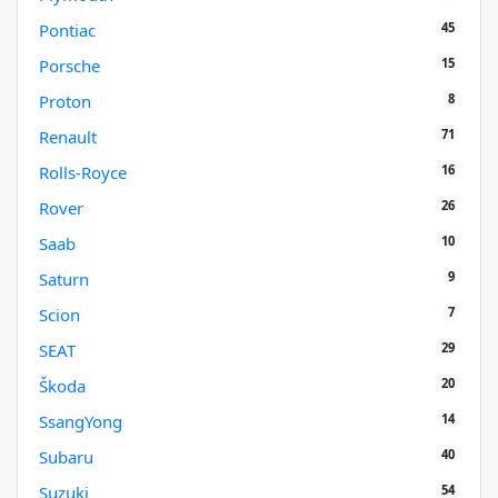
45
Pontiac
15
Porsche
8
Proton
71
Renault
16
Rolls-Royce
26
Rover
10
Saab
9
Saturn
7
Scion
29
SEAT
20
Škoda
14
SsangYong
40
Subaru
54
Suzuki