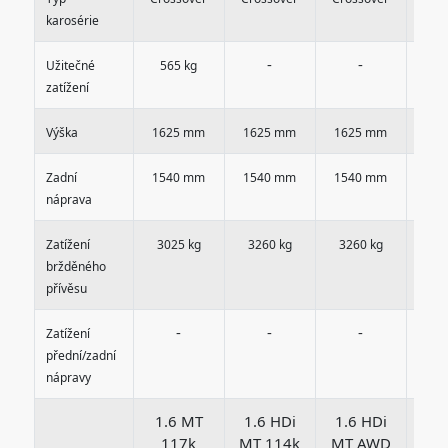
karosérie
-
-
Užitečné
565 kg
49
zatížení
Výška
1625 mm
1625 mm
1625 mm
162
Zadní
1540 mm
1540 mm
1540 mm
154
náprava
Zatížení
3025 kg
3260 kg
3260 kg
35
bržděného
přívěsu
-
-
-
Zatížení
přední/zadní
nápravy
1.6 MT
1.6 HDi
1.6 HDi
1.
117k
MT 114k
MT AWD
MT