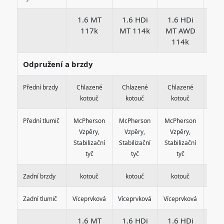
1.6 MT
1.6 HDi
1.6 HDi
1.
117k
MT 114k
MT AWD
MT
114k
1
Odpružení a brzdy
Přední brzdy
Chlazené
Chlazené
Chlazené
Chl
kotouč
kotouč
kotouč
ko
Přední tlumič
McPherson
McPherson
McPherson
McP
Vzpěry,
Vzpěry,
Vzpěry,
Vz
Stabilizační
Stabilizační
Stabilizační
Stabi
tyč
tyč
tyč
Zadní brzdy
kotouč
kotouč
kotouč
ko
Zadní tlumič
Víceprvková
Víceprvková
Víceprvková
Více
1.6 MT
1.6 HDi
1.6 HDi
1.