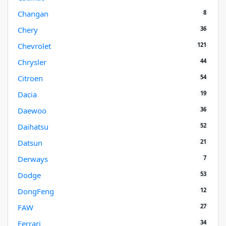
8
Changan
36
Chery
121
Chevrolet
44
Chrysler
54
Citroen
19
Dacia
36
Daewoo
52
Daihatsu
21
Datsun
7
Derways
53
Dodge
12
DongFeng
27
FAW
34
Ferrari