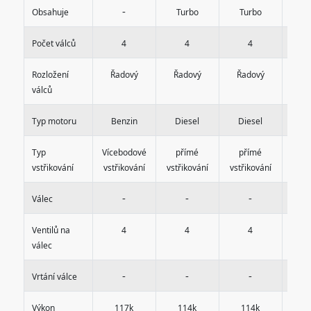
-
Obsahuje
Turbo
Turbo
T
Počet válců
4
4
4
Rozložení
Řadový
Řadový
Řadový
Řa
válců
Typ motoru
Benzin
Diesel
Diesel
Di
Typ
Vícebodové
přímé
přímé
p
vstřikování
vstřikování
vstřikování
vstřikování
vstř
-
-
-
Válec
Ventilů na
4
4
4
válec
-
-
-
Vrtání válce
Výkon
117k
114k
114k
1