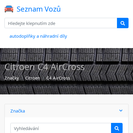
Seznam Vozů
autodoplňky a náhradní díly
Citroen C4 AirCross
Značky
Citroen
C4 AirCross
Značka