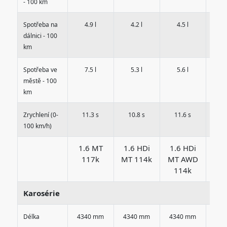
- 100 km
Spotřeba na
4.9 l
4.2 l
4.5 l
4
dálnici - 100
km
Spotřeba ve
7.5 l
5.3 l
5.6 l
6
městě - 100
km
Zrychlení (0-
11.3 s
10.8 s
11.6 s
11
100 km/h)
1.6 MT
1.6 HDi
1.6 HDi
1.
117k
MT 114k
MT AWD
MT
114k
1
Karosérie
Délka
4340 mm
4340 mm
4340 mm
434