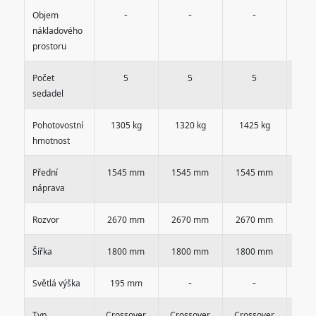
-
-
-
Objem
nákladového
prostoru
Počet
5
5
5
sedadel
Pohotovostní
1305 kg
1320 kg
1425 kg
14
hmotnost
Přední
1545 mm
1545 mm
1545 mm
154
náprava
Rozvor
2670 mm
2670 mm
2670 mm
267
Šířka
1800 mm
1800 mm
1800 mm
180
-
-
Světlá výška
195 mm
Typ
Crossover
Crossover
Crossover
Cro