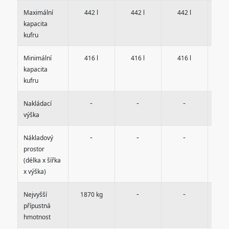
Maximální
442 l
442 l
442 l
4
kapacita
kufru
Minimální
416 l
416 l
416 l
4
kapacita
kufru
-
-
-
Nakládací
výška
-
-
-
Nákladový
prostor
(délka x šířka
x výška)
-
-
Nejvyšší
1870 kg
20
přípustná
hmotnost