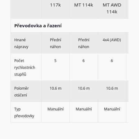
117k
MT 114k
MT AWD
MT
114k
1
Převodovka a řazení
Hnané
Přední
Přední
4x4 (AWD)
4x4
nápravy
náhon
náhon
Počet
5
6
6
rychlostních
stupňů
Poloměr
10.6 m
10.6 m
10.6 m
10
otáčení
Typ
Manuální
Manuální
Manuální
Man
převodovky