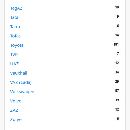
10
TagAZ
9
Tata
6
Tatra
14
Tofas
181
Toyota
7
TVR
12
UAZ
34
Vauxhall
29
VAZ (Lada)
57
Volkswagen
39
Volvo
12
ZAZ
6
Zotye