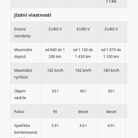
114k
1
Jízdní vlastnosti
Emisní
EURO V
EURO V
EURO V
EU
standarty
Maximální
od 840 do 1
od 1 130 do
od 1 070 do
od 8
dojezd
290 km
1 430 km
1 330 km
22
Maximální
182 km/h
182 km/h
180 km/h
198
rychlost
Objem
63 l
60 l
60 l
6
nádrže
Palivo
95
diesel
diesel
di
Spotřeba
5.9 l
4.6 l
4.9 l
5
kombinovaná