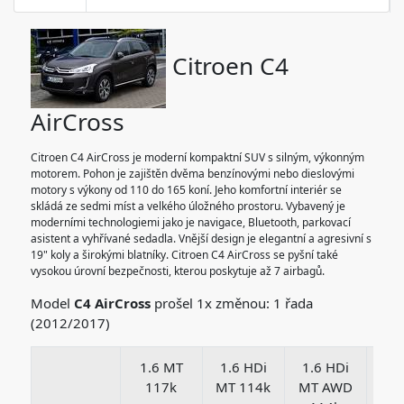
Citroen C4
AirCross
Citroen C4 AirCross je moderní kompaktní SUV s silným, výkonným
motorem. Pohon je zajištěn dvěma benzínovými nebo dieslovými
motory s výkony od 110 do 165 koní. Jeho komfortní interiér se
skládá ze sedmi míst a velkého úložného prostoru. Vybavený je
moderními technologiemi jako je navigace, Bluetooth, parkovací
asistent a vyhřívané sedadla. Vnější design je elegantní a agresivní s
19" koly a širokými blatníky. Citroen C4 AirCross se pyšní také
vysokou úrovní bezpečnosti, kterou poskytuje až 7 airbagů.
Model
C4 AirCross
prošel 1x změnou: 1 řada
(2012/2017)
1.6 MT
1.6 HDi
1.6 HDi
1.
117k
MT 114k
MT AWD
MT