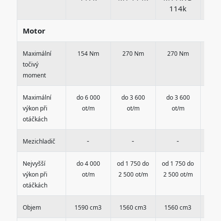
114k
1
Motor
Maximální
154 Nm
270 Nm
270 Nm
30
točivý
moment
Maximální
do 6 000
do 3 600
do 3 600
do 
výkon při
ot/m
ot/m
ot/m
o
otáčkách
-
-
-
Mezichladič
Nejvyšší
do 4 000
od 1 750 do
od 1 750 do
od 2
výkon při
ot/m
2 500 ot/m
2 500 ot/m
3 00
otáčkách
Objem
1590 cm3
1560 cm3
1560 cm3
179