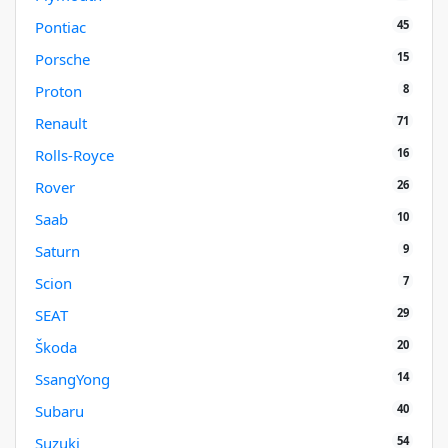
45
Pontiac
15
Porsche
8
Proton
71
Renault
16
Rolls-Royce
26
Rover
10
Saab
9
Saturn
7
Scion
29
SEAT
20
Škoda
14
SsangYong
40
Subaru
54
Suzuki