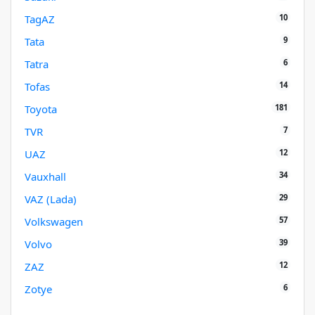
10
TagAZ
9
Tata
6
Tatra
14
Tofas
181
Toyota
7
TVR
12
UAZ
34
Vauxhall
29
VAZ (Lada)
57
Volkswagen
39
Volvo
12
ZAZ
6
Zotye