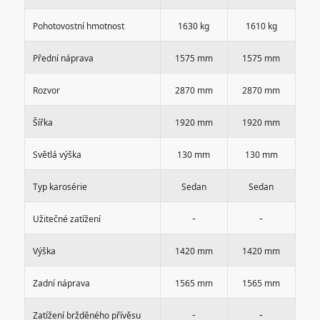
Pohotovostní hmotnost
1630 kg
1610 kg
Přední náprava
1575 mm
1575 mm
Rozvor
2870 mm
2870 mm
Šířka
1920 mm
1920 mm
Světlá výška
130 mm
130 mm
Typ karosérie
Sedan
Sedan
-
-
Užitečné zatížení
Výška
1420 mm
1420 mm
Zadní náprava
1565 mm
1565 mm
-
-
Zatížení bržděného přívěsu