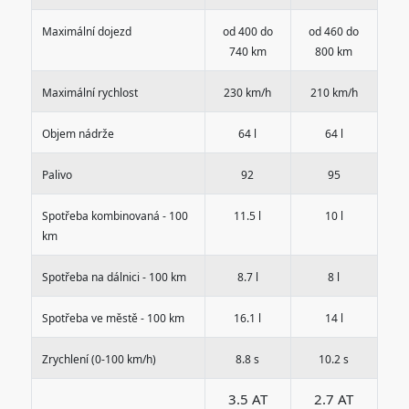
Maximální dojezd
od 400 do
od 460 do
740 km
800 km
Maximální rychlost
230 km/h
210 km/h
Objem nádrže
64 l
64 l
Palivo
92
95
Spotřeba kombinovaná - 100
11.5 l
10 l
km
Spotřeba na dálnici - 100 km
8.7 l
8 l
Spotřeba ve městě - 100 km
16.1 l
14 l
Zrychlení (0-100 km/h)
8.8 s
10.2 s
3.5 AT
2.7 AT