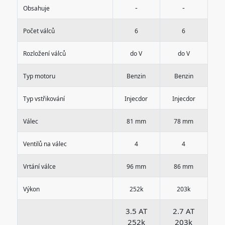
-
-
Obsahuje
Počet válců
6
6
Rozložení válců
do V
do V
Typ motoru
Benzin
Benzin
Typ vstřikování
Injecdor
Injecdor
Válec
81 mm
78 mm
Ventilů na válec
4
4
Vrtání válce
96 mm
86 mm
Výkon
252k
203k
3.5 AT
2.7 AT
252k
203k