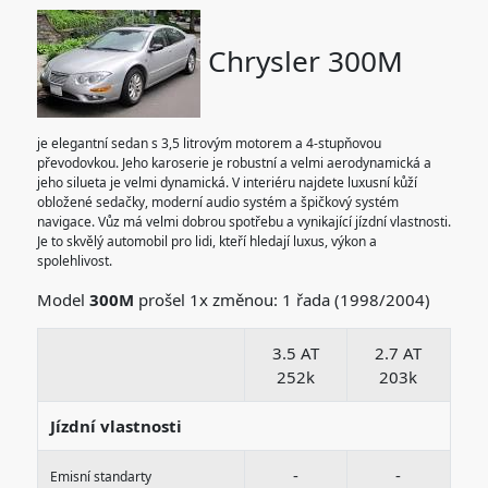
Chrysler 300M
je elegantní sedan s 3,5 litrovým motorem a 4-stupňovou
převodovkou. Jeho karoserie je robustní a velmi aerodynamická a
jeho silueta je velmi dynamická. V interiéru najdete luxusní kůží
obložené sedačky, moderní audio systém a špičkový systém
navigace. Vůz má velmi dobrou spotřebu a vynikající jízdní vlastnosti.
Je to skvělý automobil pro lidi, kteří hledají luxus, výkon a
spolehlivost.
Model
300M
prošel 1x změnou: 1 řada (1998/2004)
3.5 AT
2.7 AT
252k
203k
Jízdní vlastnosti
-
-
Emisní standarty