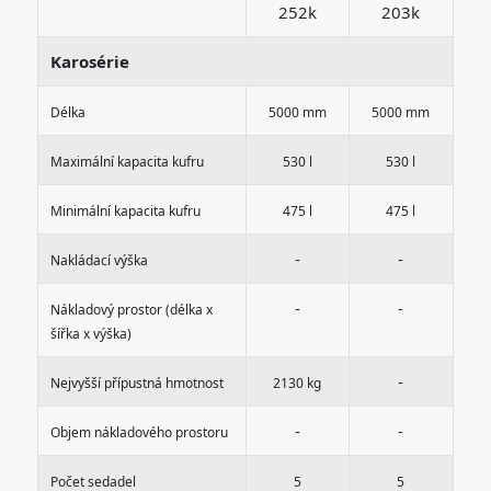
252k
203k
Karosérie
Délka
5000 mm
5000 mm
Maximální kapacita kufru
530 l
530 l
Minimální kapacita kufru
475 l
475 l
-
-
Nakládací výška
-
-
Nákladový prostor (délka x
šířka x výška)
-
Nejvyšší přípustná hmotnost
2130 kg
-
-
Objem nákladového prostoru
Počet sedadel
5
5