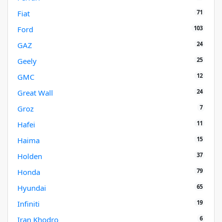
71
Fiat
103
Ford
24
GAZ
25
Geely
12
GMC
24
Great Wall
7
Groz
11
Hafei
15
Haima
37
Holden
79
Honda
65
Hyundai
19
Infiniti
6
Iran Khodro