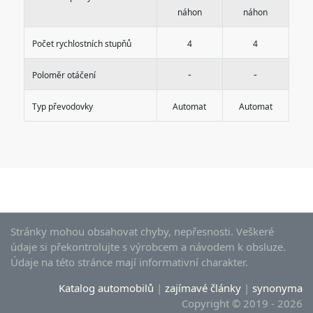
náhon
náhon
Počet rychlostních stupňů
4
4
-
-
Poloměr otáčení
Typ převodovky
Automat
Automat
Stránky mohou obsahovat chyby, nepřesnosti. Veškeré
údaje si překontrolujte s výrobcem a návodem k obsluze.
Údaje na této stránce mají informativní charakter.
Katalog automobilů
|
zajímavé články
|
synonyma
Copyright © 2019 - 2026