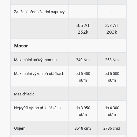
-
-
Zatížení přední/zadní nápravy
3.5 AT
2.7 AT
252k
203k
Motor
Maximální točivý moment
340 Nm
258 Nm
Maximální výkon při otáčkách
od 6 400
od 6 000
ot/m
ot/m
-
-
Mezichladič
Nejvyšší výkon při otáčkách
do 3 950
do 4 300
ot/m
ot/m
Objem
3518 cm3
2736 cm3