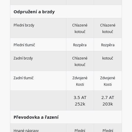
Odpružení a brzdy
Přední brzdy
Chlazené
Chlazené
kotouč
kotouč
Přední tlumič
Rozpěra
Rozpěra
Zadní brzdy
Chlazené
kotouč
kotouč
Zadní tlumič
Zdvojené
Zdvojené
Kosti
Kosti
3.5 AT
2.7 AT
252k
203k
Převodovka a řazení
Hnané nápravy
Přední
Přední