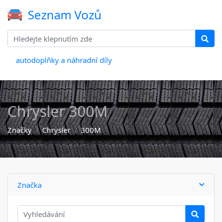
Seznam Vozů
autodoplňky a náhradní díly
Chrysler 300M
Značky
Chrysler
300M
Značka