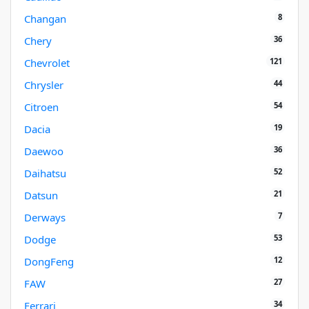
8
Changan
36
Chery
121
Chevrolet
44
Chrysler
54
Citroen
19
Dacia
36
Daewoo
52
Daihatsu
21
Datsun
7
Derways
53
Dodge
12
DongFeng
27
FAW
34
Ferrari