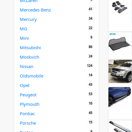
McLaren
41
Mercedes-Benz
34
Mercury
22
MG
9
Mini
86
Mitsubishi
24
Moskvich
124
Nissan
14
Oldsmobile
43
Opel
53
Peugeot
10
Plymouth
45
Pontiac
15
Porsche
8