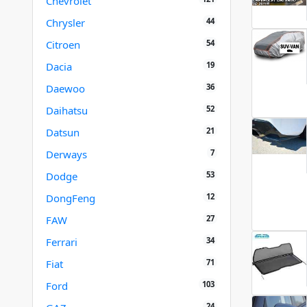
Chevrolet
44
Chrysler
54
Citroen
19
Dacia
36
Daewoo
52
Daihatsu
21
Datsun
7
Derways
53
Dodge
12
DongFeng
27
FAW
34
Ferrari
71
Fiat
103
Ford
24