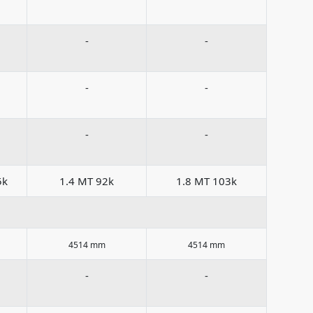
-
-
-
-
-
-
5k
1.4 MT 92k
1.8 MT 103k
4514 mm
4514 mm
-
-