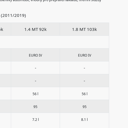
a (2011/2019)
5k
1.4 MT 92k
1.8 MT 103k
EURO IV
EURO IV
-
-
-
-
56 l
56 l
95
95
7.2 l
8.1 l