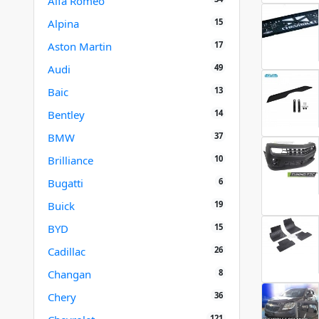
Alfa Romeo
15
Alpina
17
Aston Martin
49
Audi
13
Baic
14
Bentley
37
BMW
10
Brilliance
6
Bugatti
19
Buick
15
BYD
26
Cadillac
8
Changan
36
Chery
121