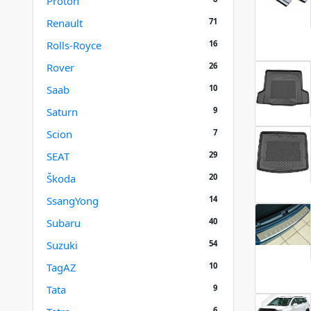
Proton
71
Renault
16
Rolls-Royce
26
Rover
10
Saab
9
Saturn
7
Scion
29
SEAT
20
Škoda
14
SsangYong
40
Subaru
54
Suzuki
10
TagAZ
9
Tata
6