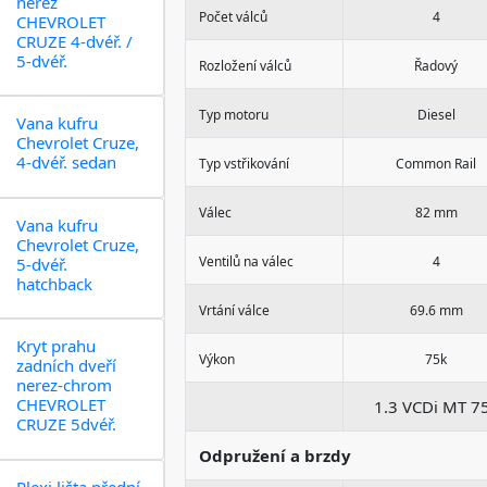
nerez
Počet válců
4
CHEVROLET
CRUZE 4-dvéř. /
5-dvéř.
Rozložení válců
Řadový
Typ motoru
Diesel
Vana kufru
Chevrolet Cruze,
4-dvéř. sedan
Typ vstřikování
Common Rail
Válec
82 mm
Vana kufru
Chevrolet Cruze,
Ventilů na válec
4
5-dvéř.
hatchback
Vrtání válce
69.6 mm
Kryt prahu
Výkon
75k
zadních dveří
nerez-chrom
CHEVROLET
1.3 VCDi MT 7
CRUZE 5dvéř.
Odpružení a brzdy
Plexi lišta přední