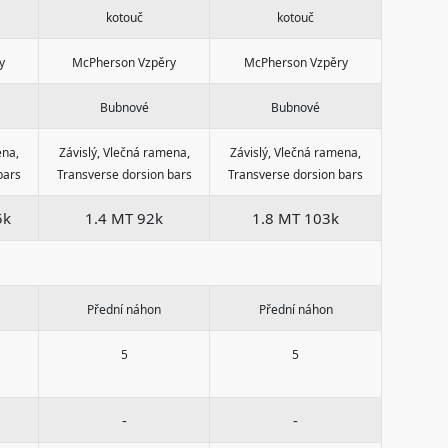
kotouč
kotouč
y
McPherson Vzpěry
McPherson Vzpěry
Bubnové
Bubnové
ena,
Závislý, Vlečná ramena,
Závislý, Vlečná ramena,
bars
Transverse dorsion bars
Transverse dorsion bars
5k
1.4 MT 92k
1.8 MT 103k
Přední náhon
Přední náhon
5
5
-
-