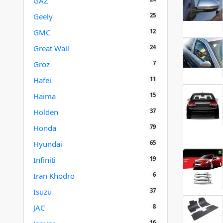
GAZ
25
Geely
12
GMC
24
Great Wall
7
Groz
11
Hafei
15
Haima
37
Holden
79
Honda
65
Hyundai
19
Infiniti
6
Iran Khodro
37
Isuzu
8
JAC
16