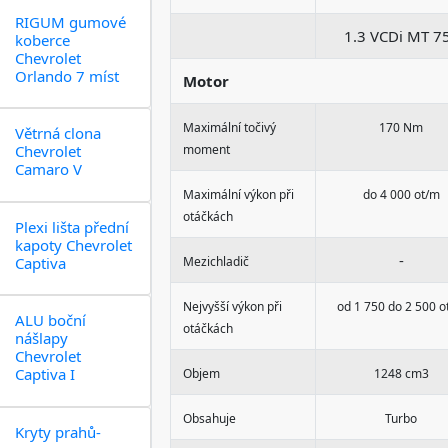
RIGUM gumové
1.3 VCDi MT 7
koberce
Chevrolet
Orlando 7 míst
Motor
Maximální točivý
170 Nm
Větrná clona
Chevrolet
moment
Camaro V
Maximální výkon při
do 4 000 ot/m
otáčkách
Plexi lišta přední
kapoty Chevrolet
-
Captiva
Mezichladič
Nejvyšší výkon při
od 1 750 do 2 500 o
ALU boční
otáčkách
nášlapy
Chevrolet
Captiva I
Objem
1248 cm3
Obsahuje
Turbo
Kryty prahů-