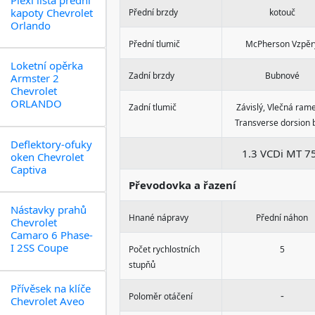
kapoty Chevrolet
Přední brzdy
kotouč
Orlando
Přední tlumič
McPherson Vzpěr
Loketní opěrka
Zadní brzdy
Bubnové
Armster 2
Chevrolet
ORLANDO
Zadní tlumič
Závislý, Vlečná ram
Transverse dorsion 
Deflektory-ofuky
1.3 VCDi MT 7
oken Chevrolet
Captiva
Převodovka a řazení
Nástavky prahů
Hnané nápravy
Přední náhon
Chevrolet
Camaro 6 Phase-
I 2SS Coupe
Počet rychlostních
5
stupňů
Přívěsek na klíče
-
Poloměr otáčení
Chevrolet Aveo