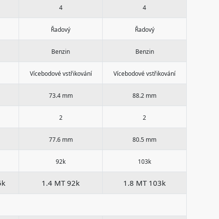
4
4
Řadový
Řadový
Benzin
Benzin
Vícebodové vstřikování
Vícebodové vstřikování
73.4 mm
88.2 mm
2
2
77.6 mm
80.5 mm
92k
103k
5k
1.4 MT 92k
1.8 MT 103k