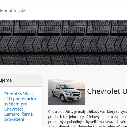
ujeme
Chevrolet Ut
Přední světla s
LED parkovacím
světlem pro
Chevrolet
Chevrolet Utility je malý užitkový vůz, který se v
Camaro, černé
předních kol. Jeho silný zážehový motor o objemu 1
provedení
prostorný a pohodlný, díky velkému zavazadlovém
ABS a klimatizaci. Chevrolet Utility je robustní a