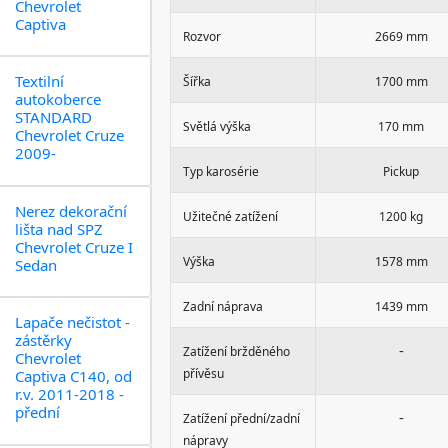
Chevrolet
Captiva
Rozvor
2669 mm
Textilní
Šířka
1700 mm
autokoberce
STANDARD
Světlá výška
170 mm
Chevrolet Cruze
2009-
Typ karosérie
Pickup
Nerez dekorační
Užitečné zatížení
1200 kg
lišta nad SPZ
Chevrolet Cruze I
Výška
1578 mm
Sedan
Zadní náprava
1439 mm
Lapače nečistot -
zástěrky
-
Zatížení bržděného
Chevrolet
přívěsu
Captiva C140, od
r.v. 2011-2018 -
přední
-
Zatížení přední/zadní
nápravy