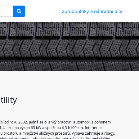
autodoplňky a náhradní díly
ility
yrábí od roku 2002. Jedná se o lehký pracovní automobil s pohonem
,4 litru má výkon 63 kW a spotřebu 4,3 l/100 km. Interiér je
u prostoru a množství úložných prostorů. Výbava zahrnuje airbagy,
 spolehlivý automobil, vhodný pro přepravu nákladu, firemní služby