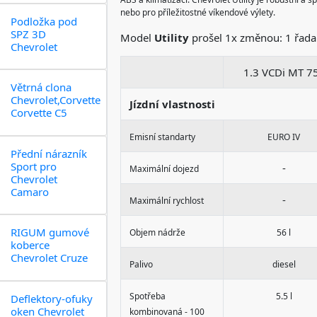
nebo pro příležitostné víkendové výlety.
Podložka pod
SPZ 3D
Model
Utility
prošel 1x změnou: 1 řad
Chevrolet
1.3 VCDi MT 7
Větrná clona
Chevrolet,Corvette
Jízdní vlastnosti
Corvette C5
Emisní standarty
EURO IV
Přední nárazník
Sport pro
-
Maximální dojezd
Chevrolet
Camaro
-
Maximální rychlost
RIGUM gumové
Objem nádrže
56 l
koberce
Chevrolet Cruze
Palivo
diesel
Spotřeba
5.5 l
Deflektory-ofuky
oken Chevrolet
kombinovaná - 100