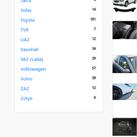
Tatra
14
Tofas
181
Toyota
7
TVR
12
UAZ
34
Vauxhall
29
VAZ (Lada)
57
Volkswagen
39
Volvo
12
ZAZ
6
Zotye