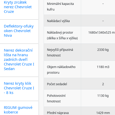
Kryty zrcátek
-
Minimální kapacita
nerez Chevrolet
kufru
Cruze
-
Nakládací výška
Deflektory-ofuky
oken Chevrolet
Nákladový prostor
1680x1340x525 
Niva
(délka x šířka x výška)
Nerez dekorační
Nejvyšší přípustná
2330 kg
lišta na hranu
hmotnost
zadních dveří
Chevrolet Cruze I
Objem nákladového
1180 m3
Sedan
prostoru
Nerez kryty klik
Počet sedadel
2
Chevrolet Cruze I
- 8 ks
Pohotovostní
1130 kg
hmotnost
RIGUM gumové
koberce
Přední náprava
1429 mm