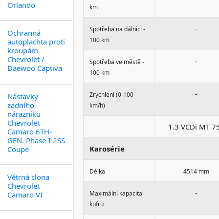
Orlando
km
-
Spotřeba na dálnici -
Ochranná
100 km
autoplachta proti
kroupám
Chevrolet /
-
Spotřeba ve městě -
Daewoo Captiva
100 km
-
Zrychlení (0-100
Nástavky
zadního
km/h)
nárazníku
Chevrolet
1.3 VCDi MT 7
Camaro 6TH-
GEN. Phase-I 2SS
Karosérie
Coupe
Délka
4514 mm
Větrná clona
Chevrolet
-
Maximální kapacita
Camaro VI
kufru