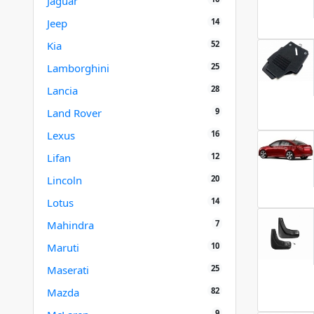
Jaguar
14
Jeep
52
Kia
25
Lamborghini
28
Lancia
9
Land Rover
16
Lexus
12
Lifan
20
Lincoln
14
Lotus
7
Mahindra
10
Maruti
25
Maserati
82
Mazda
9