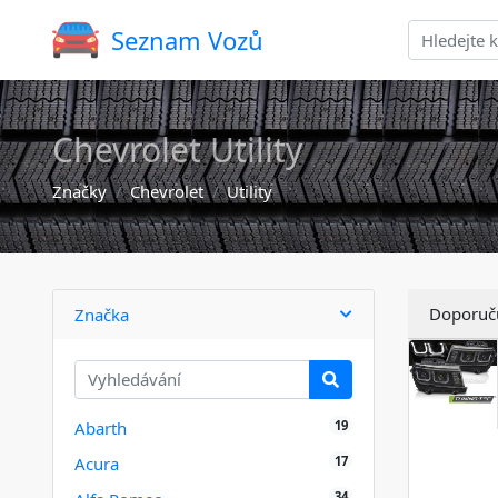
Seznam Vozů
Chevrolet Utility
Značky
Chevrolet
Utility
Doporuč
Značka
19
Abarth
17
Acura
34