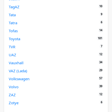
10
TagAZ
9
Tata
6
Tatra
14
Tofas
181
Toyota
7
TVR
12
UAZ
34
Vauxhall
29
VAZ (Lada)
57
Volkswagen
39
Volvo
12
ZAZ
6
Zotye