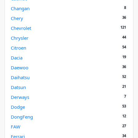
8
Changan
36
Chery
121
Chevrolet
44
Chrysler
54
Citroen
19
Dacia
36
Daewoo
52
Daihatsu
21
Datsun
7
Derways
53
Dodge
12
DongFeng
27
FAW
34
Ferrari