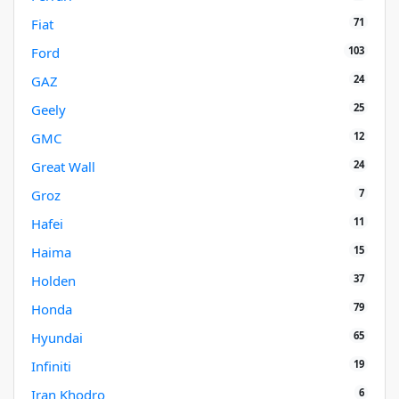
71
Fiat
103
Ford
24
GAZ
25
Geely
12
GMC
24
Great Wall
7
Groz
11
Hafei
15
Haima
37
Holden
79
Honda
65
Hyundai
19
Infiniti
6
Iran Khodro