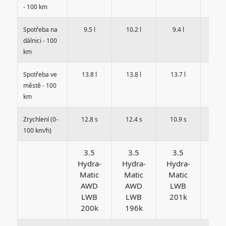
- 100 km
Spotřeba na
9.5 l
10.2 l
9.4 l
8.8
dálnici - 100
km
Spotřeba ve
13.8 l
13.8 l
13.7 l
13.3
městě - 100
km
Zrychlení (0-
12.8 s
12.4 s
10.9 s
11.4
100 km/h)
3.5
3.5
3.5
3.
Hydra-
Hydra-
Hydra-
Hyd
Matic
Matic
Matic
Mat
AWD
AWD
LWB
LW
LWB
LWB
201k
20
200k
196k