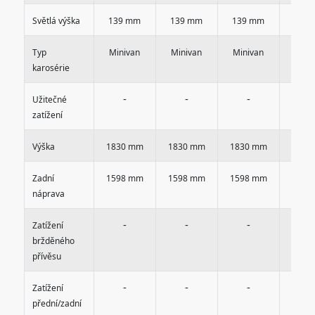
Světlá výška
139 mm
139 mm
139 mm
139
Typ
Minivan
Minivan
Minivan
Mini
karosérie
-
-
-
-
Užitečné
zatížení
Výška
1830 mm
1830 mm
1830 mm
1830
Zadní
1598 mm
1598 mm
1598 mm
1598
náprava
-
-
-
-
Zatížení
bržděného
přívěsu
-
-
-
-
Zatížení
přední/zadní