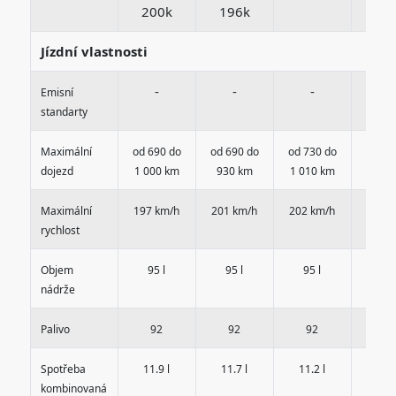
200k
196k
Jízdní vlastnosti
-
-
-
-
Emisní
standarty
Maximální
od 690 do
od 690 do
od 730 do
od 71
dojezd
1 000 km
930 km
1 010 km
1 080
Maximální
197 km/h
201 km/h
202 km/h
205 k
rychlost
Objem
95 l
95 l
95 l
95 
nádrže
Palivo
92
92
92
9
Spotřeba
11.9 l
11.7 l
11.2 l
11.3
kombinovaná