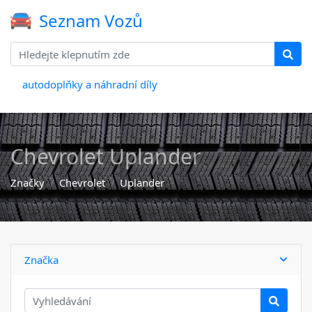
Seznam Vozů
autodoplňky a náhradní díly
Chevrolet Uplander
Značky
Chevrolet
Uplander
Značka