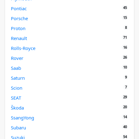
45
Pontiac
15
Porsche
8
Proton
71
Renault
16
Rolls-Royce
26
Rover
10
Saab
9
Saturn
7
Scion
29
SEAT
20
Škoda
14
SsangYong
40
Subaru
54
Suzuki