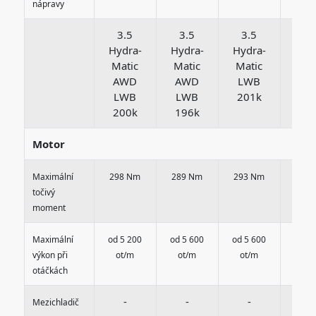
nápravy
3.5
3.5
3.5
3.
Hydra-
Hydra-
Hydra-
Hyd
Matic
Matic
Matic
Mat
AWD
AWD
LWB
LW
LWB
LWB
201k
20
200k
196k
Motor
Maximální
298 Nm
289 Nm
293 Nm
298
točivý
moment
Maximální
od 5 200
od 5 600
od 5 600
od 5 
výkon při
ot/m
ot/m
ot/m
ot/
otáčkách
-
-
-
-
Mezichladič