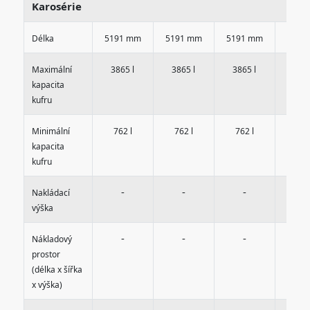
Karosérie
Délka
5191 mm
5191 mm
5191 mm
5191
Maximální
3865 l
3865 l
3865 l
3865
kapacita
kufru
Minimální
762 l
762 l
762 l
762
kapacita
kufru
-
-
-
-
Nakládací
výška
-
-
-
-
Nákladový
prostor
(délka x šířka
x výška)