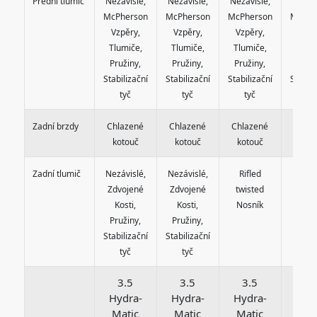
Přední tlumič
Nezávislé,
Nezávislé,
Nezávislé,
Nezávi
McPherson
McPherson
McPherson
McPhe
Vzpěry,
Vzpěry,
Vzpěry,
Vzpě
Tlumiče,
Tlumiče,
Tlumiče,
Tlumi
Pružiny,
Pružiny,
Pružiny,
Pruži
Stabilizační
Stabilizační
Stabilizační
Stabili
tyč
tyč
tyč
ty
Zadní brzdy
Chlazené
Chlazené
Chlazené
Chlaz
kotouč
kotouč
kotouč
koto
Zadní tlumič
Nezávislé,
Nezávislé,
Rifled
Rifl
Zdvojené
Zdvojené
twisted
twis
Kosti,
Kosti,
Nosník
Nosn
Pružiny,
Pružiny,
Stabilizační
Stabilizační
tyč
tyč
3.5
3.5
3.5
3.
Hydra-
Hydra-
Hydra-
Hyd
Matic
Matic
Matic
Mat