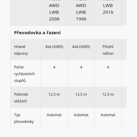
AWD
AWD
LWB
LW
LWB
LWB
201k
20
200k
196k
Převodovka a řazení
Hnané
4x4 (AWD)
4x4 (AWD)
Přední
Před
nápravy
náhon
náh
Počet
4
4
4
4
rychlostních
stupňů
Poloměr
12.5 m
12.5 m
12.5 m
12.5
otáčení
Typ
Automat
Automat
Automat
Auto
převodovky