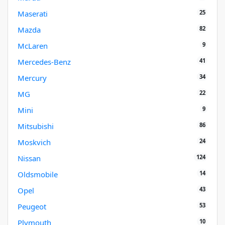
25
Maserati
82
Mazda
9
McLaren
41
Mercedes-Benz
34
Mercury
22
MG
9
Mini
86
Mitsubishi
24
Moskvich
124
Nissan
14
Oldsmobile
43
Opel
53
Peugeot
10
Plymouth