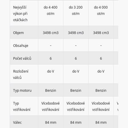
Nejvyšší
do 4 400
do 3 200
do 4 000
do 4 
výkon při
ot/m
ot/m
ot/m
ot/
otáčkách
Objem
3498 cm3
3498 cm3
3498 cm3
3498
-
-
-
-
Obsahuje
Počet válců
6
6
6
6
Rozložení
do V
do V
do V
do 
válců
Typ motoru
Benzin
Benzin
Benzin
Benz
Typ
Vícebodové
Vícebodové
Vícebodové
Vícebo
vstřikování
vstřikování
vstřikování
vstřikování
vstřik
Válec
84 mm
84 mm
84 mm
84 