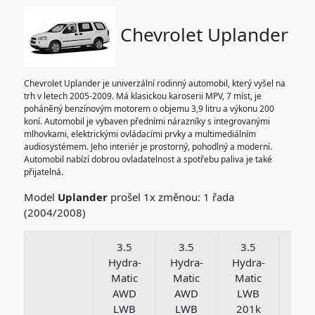
Chevrolet Uplander
Chevrolet Uplander je univerzální rodinný automobil, který vyšel na
trh v letech 2005-2009. Má klasickou karoserii MPV, 7 míst, je
poháněný benzínovým motorem o objemu 3,9 litru a výkonu 200
koní. Automobil je vybaven předními nárazníky s integrovanými
mlhovkami, elektrickými ovládacími prvky a multimediálním
audiosystémem. Jeho interiér je prostorný, pohodlný a moderní.
Automobil nabízí dobrou ovladatelnost a spotřebu paliva je také
přijatelná.
Model
Uplander
prošel 1x změnou: 1 řada
(2004/2008)
3.5
3.5
3.5
3.
Hydra-
Hydra-
Hydra-
Hyd
Matic
Matic
Matic
Mat
AWD
AWD
LWB
LW
LWB
LWB
201k
20