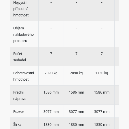
-
-
-
-
Nejvyšší
přípustná
hmotnost
-
-
-
-
Objem
nákladového
prostoru
Počet
7
7
7
7
sedadel
Pohotovostní
2090 kg
2090 kg
1730 kg
1730
hmotnost
Přední
1586 mm
1586 mm
1586 mm
1586
náprava
Rozvor
3077 mm
3077 mm
3077 mm
3077
Šířka
1830 mm
1830 mm
1830 mm
1830