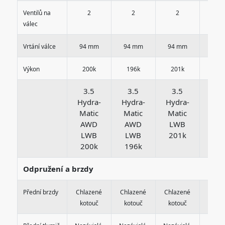
Ventilů na
2
2
2
2
válec
Vrtání válce
94 mm
94 mm
94 mm
94 
Výkon
200k
196k
201k
200
3.5
3.5
3.5
3.
Hydra-
Hydra-
Hydra-
Hyd
Matic
Matic
Matic
Mat
AWD
AWD
LWB
LW
LWB
LWB
201k
20
200k
196k
Odpružení a brzdy
Přední brzdy
Chlazené
Chlazené
Chlazené
Chlaz
kotouč
kotouč
kotouč
koto