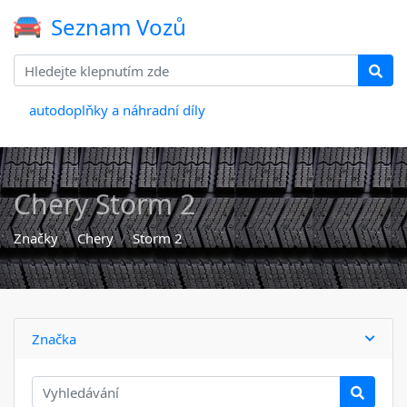
Seznam Vozů
autodoplňky a náhradní díly
Chery Storm 2
Značky
Chery
Storm 2
Značka