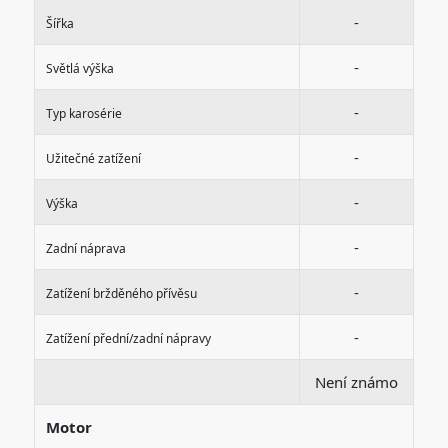
-
Šířka
-
Světlá výška
-
Typ karosérie
-
Užitečné zatížení
-
Výška
-
Zadní náprava
-
Zatížení bržděného přívěsu
-
Zatížení přední/zadní nápravy
Není známo
Motor