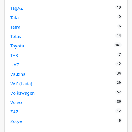
10
TagAZ
9
Tata
6
Tatra
14
Tofas
181
Toyota
7
TVR
12
UAZ
34
Vauxhall
29
VAZ (Lada)
57
Volkswagen
39
Volvo
12
ZAZ
6
Zotye