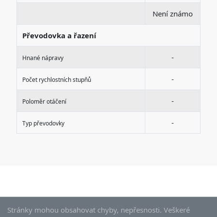
Není známo
Převodovka a řazení
-
Hnané nápravy
-
Počet rychlostních stupňů
-
Poloměr otáčení
-
Typ převodovky
Stránky mohou obsahovat chyby, nepřesnosti. Veškeré