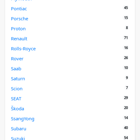
45
Pontiac
15
Porsche
8
Proton
71
Renault
16
Rolls-Royce
26
Rover
10
Saab
9
Saturn
7
Scion
29
SEAT
20
Škoda
14
SsangYong
40
Subaru
54
Suzuki