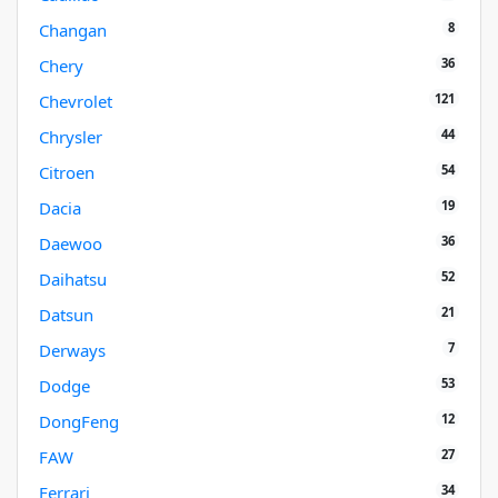
8
Changan
36
Chery
121
Chevrolet
44
Chrysler
54
Citroen
19
Dacia
36
Daewoo
52
Daihatsu
21
Datsun
7
Derways
53
Dodge
12
DongFeng
27
FAW
34
Ferrari