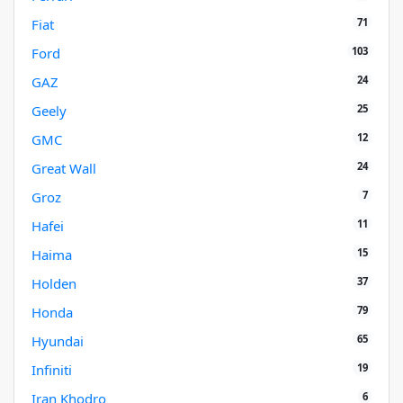
71
Fiat
103
Ford
24
GAZ
25
Geely
12
GMC
24
Great Wall
7
Groz
11
Hafei
15
Haima
37
Holden
79
Honda
65
Hyundai
19
Infiniti
6
Iran Khodro