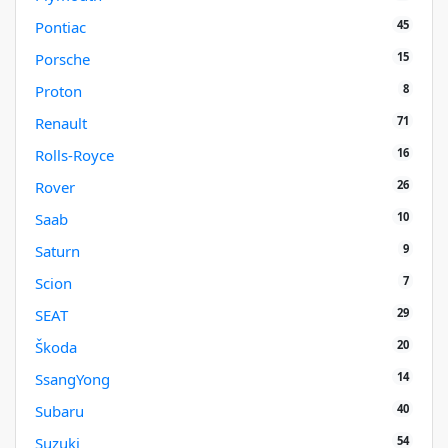
45
Pontiac
15
Porsche
8
Proton
71
Renault
16
Rolls-Royce
26
Rover
10
Saab
9
Saturn
7
Scion
29
SEAT
20
Škoda
14
SsangYong
40
Subaru
54
Suzuki