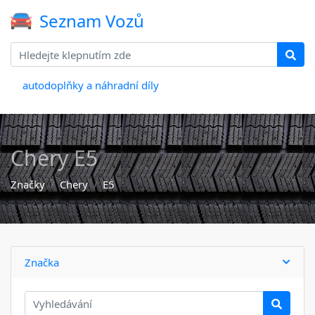
Seznam Vozů
autodoplňky a náhradní díly
Chery E5
Značky
Chery
E5
Značka