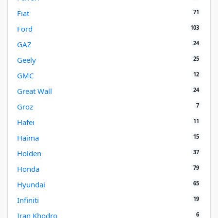
71
Fiat
103
Ford
24
GAZ
25
Geely
12
GMC
24
Great Wall
7
Groz
11
Hafei
15
Haima
37
Holden
79
Honda
65
Hyundai
19
Infiniti
6
Iran Khodro