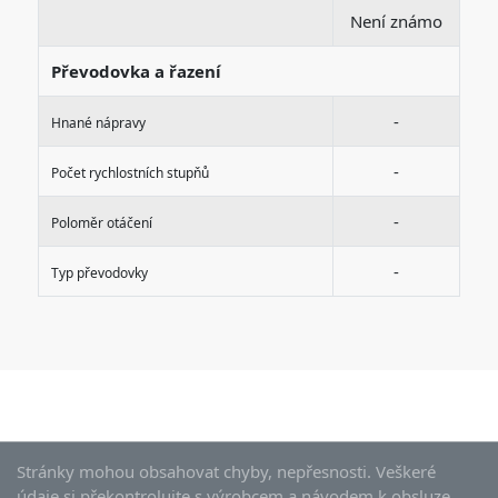
Není známo
Převodovka a řazení
-
Hnané nápravy
-
Počet rychlostních stupňů
-
Poloměr otáčení
-
Typ převodovky
Stránky mohou obsahovat chyby, nepřesnosti. Veškeré
údaje si překontrolujte s výrobcem a návodem k obsluze.