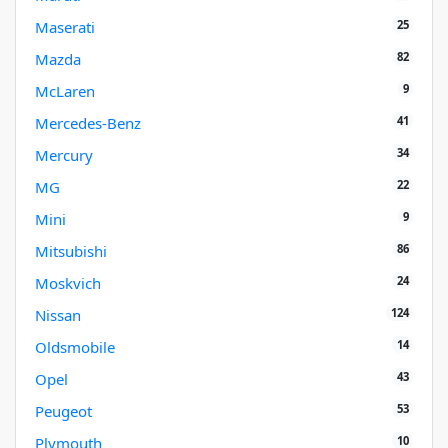
25
Maserati
82
Mazda
9
McLaren
41
Mercedes-Benz
34
Mercury
22
MG
9
Mini
86
Mitsubishi
24
Moskvich
124
Nissan
14
Oldsmobile
43
Opel
53
Peugeot
10
Plymouth