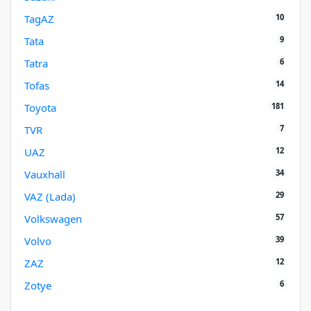
10
TagAZ
9
Tata
6
Tatra
14
Tofas
181
Toyota
7
TVR
12
UAZ
34
Vauxhall
29
VAZ (Lada)
57
Volkswagen
39
Volvo
12
ZAZ
6
Zotye