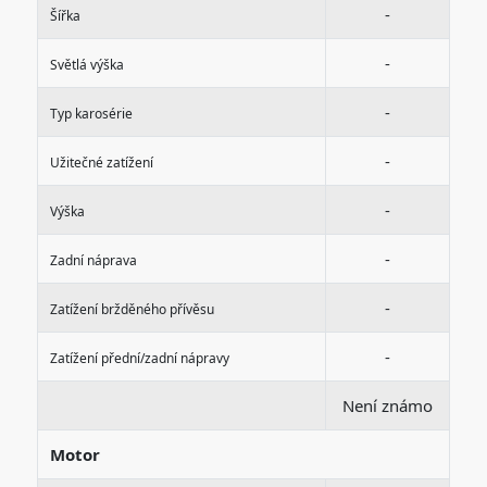
-
Šířka
-
Světlá výška
-
Typ karosérie
-
Užitečné zatížení
-
Výška
-
Zadní náprava
-
Zatížení bržděného přívěsu
-
Zatížení přední/zadní nápravy
Není známo
Motor