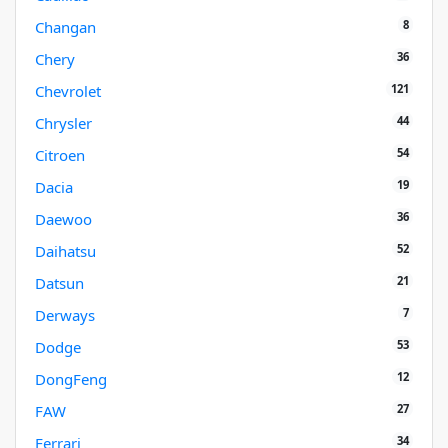
8
Changan
36
Chery
121
Chevrolet
44
Chrysler
54
Citroen
19
Dacia
36
Daewoo
52
Daihatsu
21
Datsun
7
Derways
53
Dodge
12
DongFeng
27
FAW
34
Ferrari