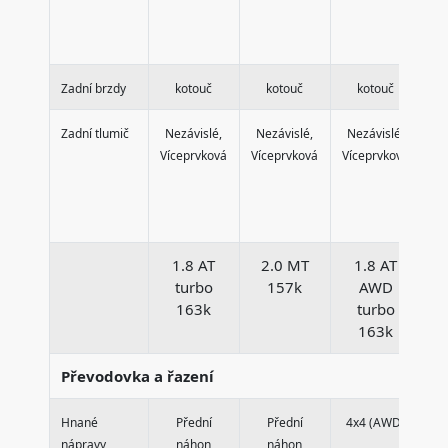
Zadní brzdy
kotouč
kotouč
kotouč
Zadní tlumič
Nezávislé,
Nezávislé,
Nezávislé,
N
Víceprvková
Víceprvková
Víceprvková
Ví
1.8 AT
2.0 MT
1.8 AT
turbo
157k
AWD
163k
turbo
163k
Převodovka a řazení
Hnané
Přední
Přední
4x4 (AWD)
nápravy
náhon
náhon