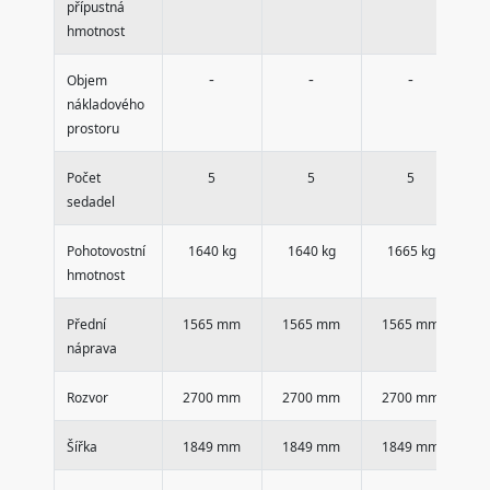
přípustná
hmotnost
-
-
-
Objem
nákladového
prostoru
Počet
5
5
5
sedadel
Pohotovostní
1640 kg
1640 kg
1665 kg
hmotnost
Přední
1565 mm
1565 mm
1565 mm
1
náprava
Rozvor
2700 mm
2700 mm
2700 mm
2
Šířka
1849 mm
1849 mm
1849 mm
1