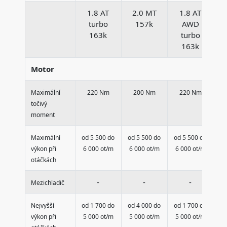
1.8 AT
2.0 MT
1.8 AT
turbo
157k
AWD
163k
turbo
163k
Motor
Maximální
220 Nm
200 Nm
220 Nm
točivý
moment
Maximální
od 5 500 do
od 5 500 do
od 5 500 do
od
výkon při
6 000 ot/m
6 000 ot/m
6 000 ot/m
6
otáčkách
-
-
-
Mezichladič
Nejvyšší
od 1 700 do
od 4 000 do
od 1 700 do
od
výkon při
5 000 ot/m
5 000 ot/m
5 000 ot/m
5