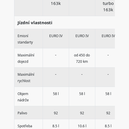
163k
turbo
163k
Jízdní vlastnosti
Emisní
EURO IV
EURO IV
EURO IV
standarty
-
-
Maximální
od 450 do
dojezd
720 km
-
-
-
Maximální
rychlost
Objem
58 l
58 l
58 l
nádrže
Palivo
92
92
92
Spotřeba
8.5 l
10.6 l
8.5 l