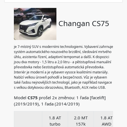
Changan CS75
je 7-místný SUV s moderními technologiemi. Vybavení zahrnuje
systém automatického nouzového brzdění, sledování mrtvého
úhlu, asistenta řízení, adaptivní tempomat a další. K dispozici
jsou dva motory - 1,5 litru a 2,0 litru - a pětistupňová manuální
převodovka nebo šestistupňová automatická převodovka.
Interiér je moderní a je vybaven vysoce kvalitními materiály.
Nabízí velkou úroveň pohodlí a bezpečnosti. Vůz je vybaven
také řadou nejnovějších technologií, jako je například navigace
s velkou dotykovou obrazovkou, Bluetooth, AUX nebo USB.
Model
CS75
prošel 2x změnou: 1 řada [facelift]
(2019/2019), 1 řada (2014/2019)
1.8 AT
2.0 MT
1.8 AT
turbo
157k
AWD