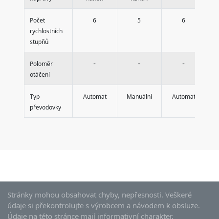
Počet
6
5
6
rychlostních
stupňů
-
-
-
Poloměr
otáčení
Typ
Automat
Manuální
Automat
převodovky
Stránky mohou obsahovat chyby, nepřesnosti. Veškeré
údaje si překontrolujte s výrobcem a návodem k obsluze.
Údaje na této stránce mají informativní charakter.