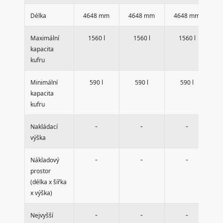
Délka
4648 mm
4648 mm
4648 mm
4
Maximální
1560 l
1560 l
1560 l
kapacita
kufru
Minimální
590 l
590 l
590 l
kapacita
kufru
-
-
-
Nakládací
výška
-
-
-
Nákladový
prostor
(délka x šířka
x výška)
-
-
-
Nejvyšší