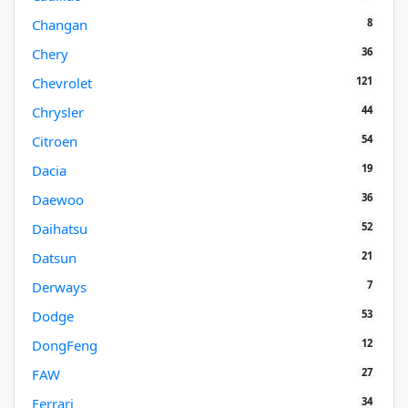
8
Changan
36
Chery
121
Chevrolet
44
Chrysler
54
Citroen
19
Dacia
36
Daewoo
52
Daihatsu
21
Datsun
7
Derways
53
Dodge
12
DongFeng
27
FAW
34
Ferrari