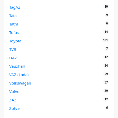
10
TagAZ
9
Tata
6
Tatra
14
Tofas
181
Toyota
7
TVR
12
UAZ
34
Vauxhall
29
VAZ (Lada)
57
Volkswagen
39
Volvo
12
ZAZ
6
Zotye