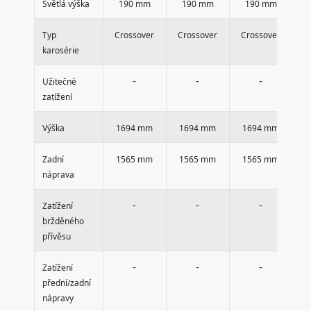
Světlá výška
190 mm
190 mm
190 mm
Typ
Crossover
Crossover
Crossover
C
karosérie
-
-
-
Užitečné
zatížení
Výška
1694 mm
1694 mm
1694 mm
1
Zadní
1565 mm
1565 mm
1565 mm
1
náprava
-
-
-
Zatížení
bržděného
přívěsu
-
-
-
Zatížení
přední/zadní
nápravy