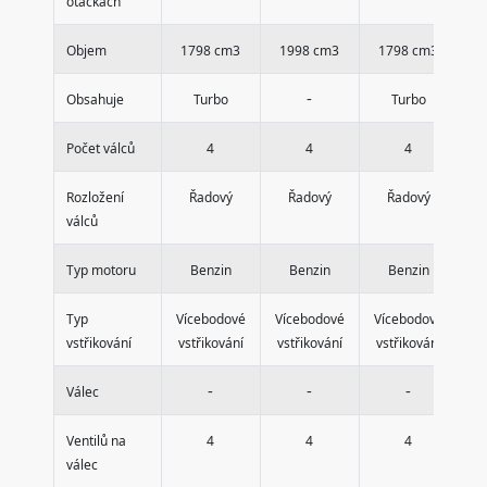
otáčkách
Objem
1798 cm3
1998 cm3
1798 cm3
1
-
Obsahuje
Turbo
Turbo
Počet válců
4
4
4
Rozložení
Řadový
Řadový
Řadový
válců
Typ motoru
Benzin
Benzin
Benzin
Typ
Vícebodové
Vícebodové
Vícebodové
Ví
vstřikování
vstřikování
vstřikování
vstřikování
vs
-
-
-
Válec
Ventilů na
4
4
4
válec