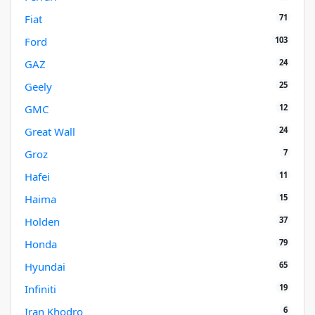
71
Fiat
103
Ford
24
GAZ
25
Geely
12
GMC
24
Great Wall
7
Groz
11
Hafei
15
Haima
37
Holden
79
Honda
65
Hyundai
19
Infiniti
6
Iran Khodro