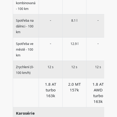
kombinovaná
- 100 km
-
-
Spotřeba na
8.1 l
dálnici - 100
km
-
-
Spotřeba ve
12.9 l
městě - 100
km
Zrychlení (0-
12 s
12 s
12 s
100 km/h)
1.8 AT
2.0 MT
1.8 AT
turbo
157k
AWD
163k
turbo
163k
Karosérie