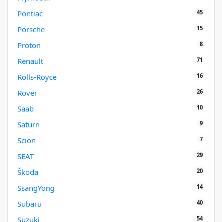
45
Pontiac
15
Porsche
8
Proton
71
Renault
16
Rolls-Royce
26
Rover
10
Saab
9
Saturn
7
Scion
29
SEAT
20
Škoda
14
SsangYong
40
Subaru
54
Suzuki