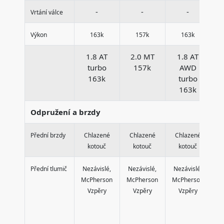
-
-
-
Vrtání válce
Výkon
163k
157k
163k
1.8 AT
2.0 MT
1.8 AT
turbo
157k
AWD
163k
turbo
163k
Odpružení a brzdy
Přední brzdy
Chlazené
Chlazené
Chlazené
C
kotouč
kotouč
kotouč
Přední tlumič
Nezávislé,
Nezávislé,
Nezávislé,
N
McPherson
McPherson
McPherson
M
Vzpěry
Vzpěry
Vzpěry