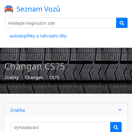
Seznam Vozů
autodoplňky a náhradní díly
Changan CS75
Značky
Changan
CS75
Značka