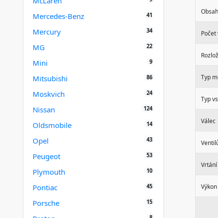
McLaren
Obsah
41
Mercedes-Benz
34
Mercury
Počet 
22
MG
Rozlož
9
Mini
Typ m
86
Mitsubishi
24
Moskvich
Typ vs
124
Nissan
Válec
14
Oldsmobile
43
Opel
Ventil
53
Peugeot
Vrtání
10
Plymouth
45
Pontiac
Výkon
15
Porsche
8