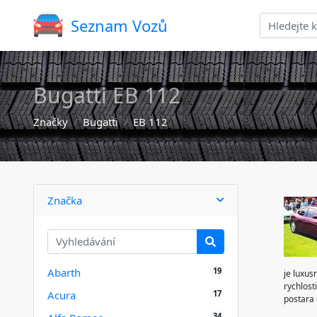
Seznam Vozů
Bugatti EB 112
Značky
Bugatti
EB 112
Značka
19
Abarth
je luxus
rychlost
17
Acura
postara 
34