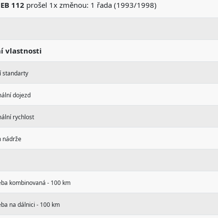
l
EB 112
prošel 1x změnou: 1 řada (1993/1998)
ní vlastnosti
 standarty
ální dojezd
lní rychlost
 nádrže
eba kombinovaná - 100 km
ba na dálnici - 100 km