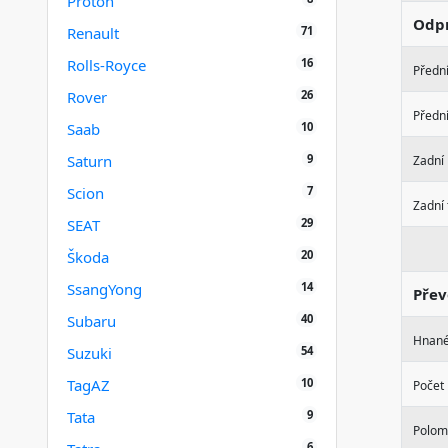
Proton
Odpr
71
Renault
16
Rolls-Royce
Přední
26
Rover
Přední
10
Saab
9
Saturn
Zadní
7
Scion
Zadní 
29
SEAT
20
Škoda
14
SsangYong
Přev
40
Subaru
Hnané
54
Suzuki
10
TagAZ
Počet 
9
Tata
Polom
6