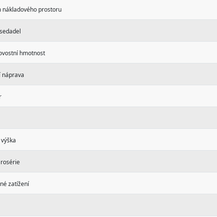
 nákladového prostoru
 sedadel
ovostní hmotnost
í náprava
r
 výška
arosérie
né zatížení