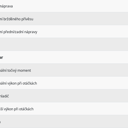
 náprava
ní bržděného přívěsu
ní přední/zadní nápravy
or
ální točivý moment
ální výkon při otáčkách
hladič
ší výkon při otáčkách
m