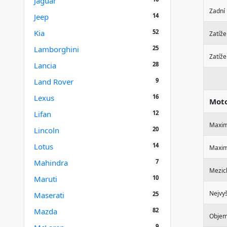
Jaguar
Zadní
14
Jeep
52
Kia
Zatíže
25
Lamborghini
Zatíže
28
Lancia
9
Land Rover
16
Lexus
Mot
12
Lifan
Maxim
20
Lincoln
14
Lotus
Maxim
7
Mahindra
Mezic
10
Maruti
Nejvyš
25
Maserati
82
Mazda
Obje
9