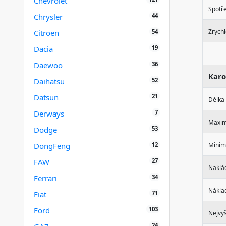
Chevrolet
Spotř
44
Chrysler
Zrychl
54
Citroen
19
Dacia
36
Daewoo
Karo
52
Daihatsu
21
Datsun
Délka
7
Derways
Maximá
53
Dodge
12
DongFeng
Minimá
27
FAW
Naklá
34
Ferrari
Náklad
71
Fiat
103
Ford
Nejvy
24