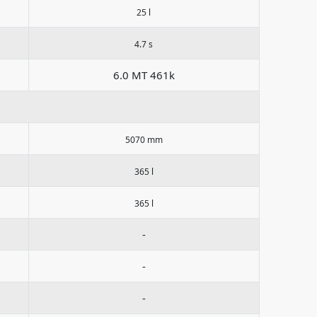
25 l
4.7 s
6.0 MT 461k
5070 mm
365 l
365 l
-
-
-