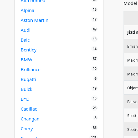
Alfa Romeo
Mode
15
Alpina
17
Aston Martin
49
Audi
Jízd
13
Baic
Emisní
14
Bentley
37
BMW
Maxim
10
Brilliance
Maximá
6
Bugatti
Objem
19
Buick
15
BYD
Palivo
26
Cadillac
Spotř
8
Changan
36
Chery
Spotře
121