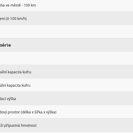
eba ve městě - 100 km
ení (0-100 km/h)
série
lní kapacita kufru
lní kapacita kufru
dací výška
ový prostor (délka x šířka x výška)
šší přípustná hmotnost