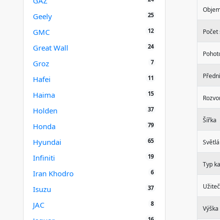
GAZ
Objem
25
Geely
12
GMC
Počet
24
Great Wall
Pohot
7
Groz
Předn
11
Hafei
15
Haima
Rozvo
37
Holden
Šířka
79
Honda
65
Hyundai
Světlá
19
Infiniti
Typ k
6
Iran Khodro
Užiteč
37
Isuzu
8
JAC
Výška
16