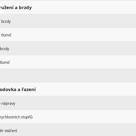
užení a brzdy
 brzdy
 tlumič
 brzdy
tlumič
odovka a řazení
 nápravy
rychlostních stupňů
ěr otáčení