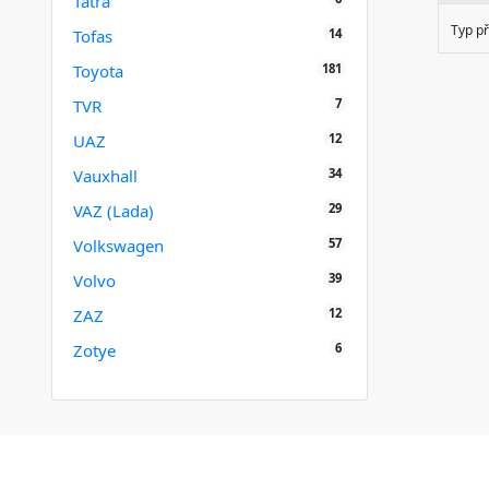
Tatra
Typ p
14
Tofas
181
Toyota
7
TVR
12
UAZ
34
Vauxhall
29
VAZ (Lada)
57
Volkswagen
39
Volvo
12
ZAZ
6
Zotye