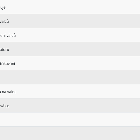
uje
válců
ení válců
otoru
třikování
ů na válec
 válce