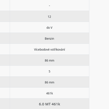
-
12
do V
Benzin
Vícebodové vstřikování
86 mm
5
86 mm
461k
6.0 MT 461k