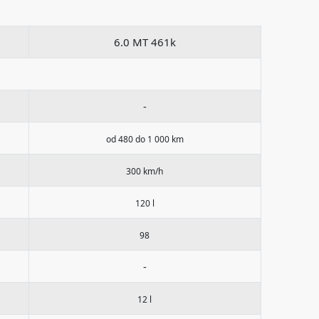
6.0 MT 461k
-
od 480 do 1 000 km
300 km/h
120 l
98
-
12 l