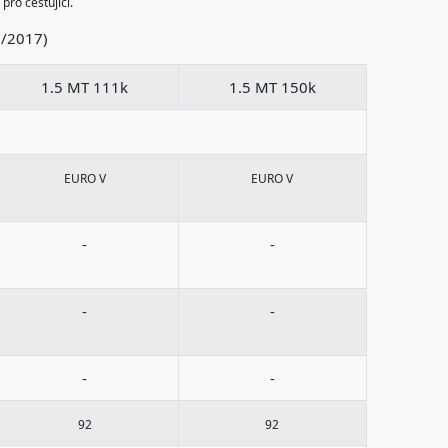
pro cestující.
5/2017)
1.5 MT 111k
1.5 MT 150k
EURO V
EURO V
-
-
-
-
-
-
92
92