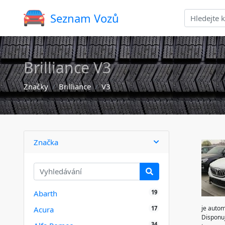
Seznam Vozů
Brilliance V3
Značky
Brilliance
V3
Značka
19
Abarth
je autom
17
Acura
Disponuj
34