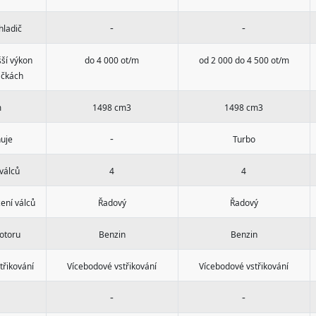
-
-
hladič
ší výkon
do 4 000 ot/m
od 2 000 do 4 500 ot/m
áčkách
m
1498 cm3
1498 cm3
-
uje
Turbo
válců
4
4
ení válců
Řadový
Řadový
otoru
Benzin
Benzin
třikování
Vícebodové vstřikování
Vícebodové vstřikování
-
-