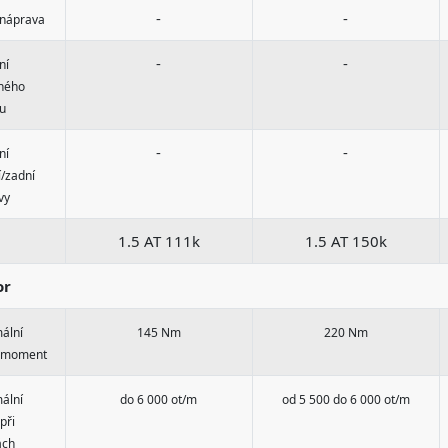
-
-
 náprava
-
-
ní
ného
su
-
-
ní
/zadní
vy
1.5 AT 111k
1.5 AT 150k
or
ální
145 Nm
220 Nm
ý moment
ální
do 6 000 ot/m
od 5 500 do 6 000 ot/m
při
ách