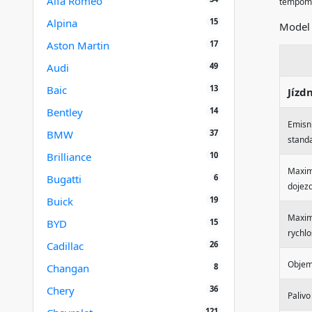
Alfa Romeo
tempomat
15
Alpina
Mode
17
Aston Martin
49
Audi
13
Baic
Jízd
14
Bentley
Emisn
37
BMW
stand
10
Brilliance
Maxim
6
Bugatti
dojez
19
Buick
Maxim
15
BYD
rychlo
26
Cadillac
Objem
8
Changan
36
Chery
Palivo
121