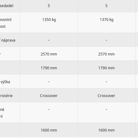
 sedadel
5
5
ovostní
1350 kg
1370 kg
ost
-
-
í náprava
r
2570 mm
2570 mm
1790 mm
1790 mm
-
-
 výška
arosérie
Crossover
Crossover
-
-
čné
ní
1600 mm
1600 mm