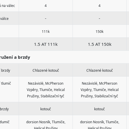
ů na válec
4
4
-
-
 válce
111k
150k
1.5 AT 111k
1.5 AT 150k
užení a brzdy
 brzdy
Chlazené kotouč
Chlazené kotouč
 tlumič
Nezávislé, McPherson
Nezávislé, McPherson
Vzpěry, Tlumiče, Helical
Vzpěry, Tlumiče, Helical
Pružiny, Stabilizační tyč
Pružiny, Stabilizační tyč
 brzdy
kotouč
kotouč
tlumič
dorsion Nosník, Tlumiče,
dorsion Nosník, Tlumiče,
Helical Pružiny
Helical Pružiny