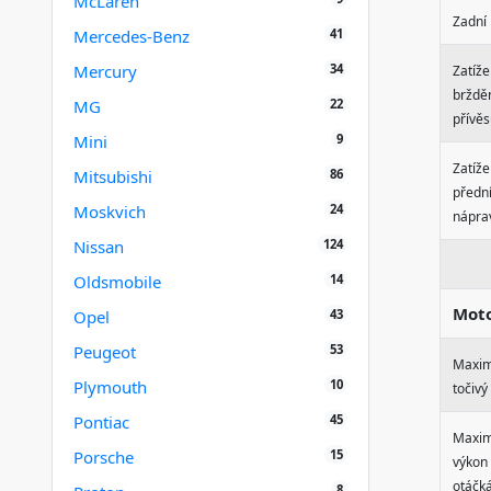
McLaren
Zadní
41
Mercedes-Benz
34
Mercury
Zatíže
brždě
22
MG
přívě
9
Mini
Zatíže
86
Mitsubishi
přední
24
Moskvich
nápra
124
Nissan
14
Oldsmobile
Mot
43
Opel
53
Peugeot
Maxim
10
Plymouth
točiv
45
Pontiac
Maxim
15
Porsche
výkon 
otáčk
8