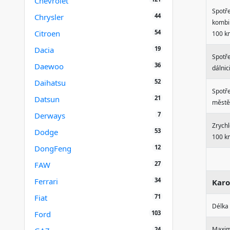
Chevrolet
Spotř
44
Chrysler
kombi
54
Citroen
100 k
19
Dacia
Spotř
36
Daewoo
dálnic
52
Daihatsu
Spotř
21
Datsun
městě
7
Derways
Zrychl
53
Dodge
100 k
12
DongFeng
27
FAW
34
Ferrari
Karo
71
Fiat
Délka
103
Ford
Maxim
24