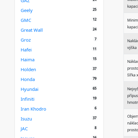
GAZ
kapaci
25
Geely
12
GMC
Minim
kapaci
24
Great Wall
7
Groz
Naklá
výška
11
Hafei
15
Haima
Nákla
prosto
37
Holden
šířka 
79
Honda
65
Hyundai
Nejvyš
přípu
19
Infiniti
hmotn
6
Iran Khodro
Obje
37
Isuzu
nákla
8
JAC
prost
16