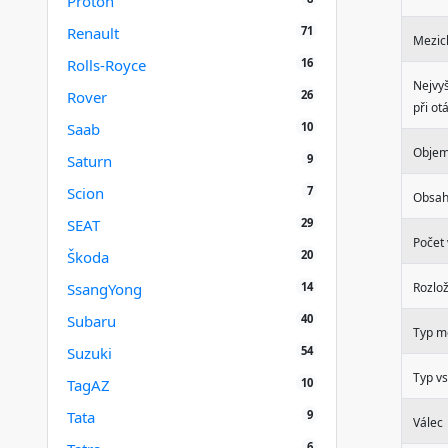
Proton
71
Renault
Mezic
16
Rolls-Royce
Nejvyš
26
Rover
při ot
10
Saab
Obje
9
Saturn
7
Scion
Obsah
29
SEAT
Počet 
20
Škoda
14
SsangYong
Rozlož
40
Subaru
Typ m
54
Suzuki
Typ vs
10
TagAZ
9
Tata
Válec
6