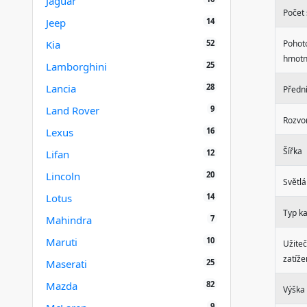
Jaguar
Počet
14
Jeep
52
Kia
Pohot
hmotn
25
Lamborghini
28
Lancia
Předn
9
Land Rover
Rozvo
16
Lexus
Šířka
12
Lifan
20
Lincoln
Světlá
14
Lotus
Typ k
7
Mahindra
10
Maruti
Užite
zatíže
25
Maserati
82
Mazda
Výška
9