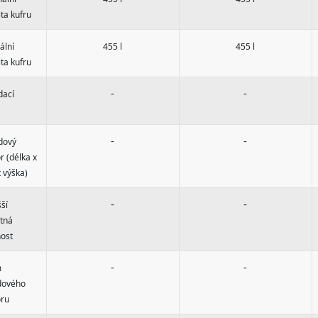
ta kufru
ální
455 l
455 l
ta kufru
-
-
dací
-
-
dový
r (délka x
x výška)
-
-
ší
stná
ost
-
-
m
dového
oru