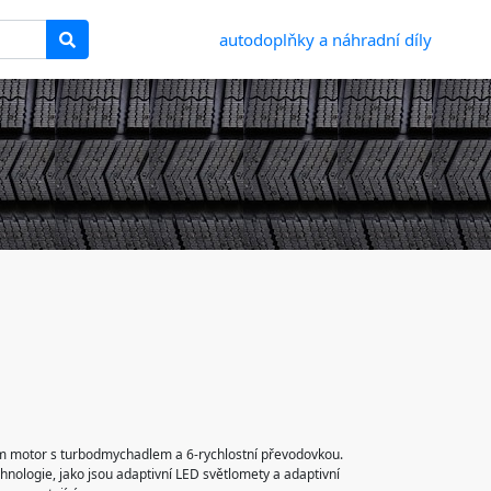
autodoplňky a náhradní díly
ovým motor s turbodmychadlem a 6-rychlostní převodovkou.
nologie, jako jsou adaptivní LED světlomety a adaptivní