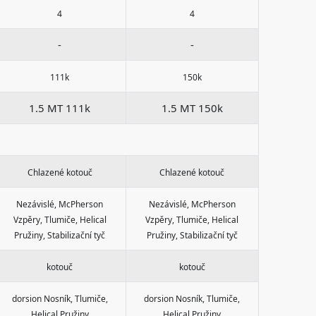
4
4
-
-
111k
150k
1.5 MT 111k
1.5 MT 150k
Chlazené kotouč
Chlazené kotouč
Nezávislé, McPherson
Nezávislé, McPherson
Vzpěry, Tlumiče, Helical
Vzpěry, Tlumiče, Helical
Pružiny, Stabilizační tyč
Pružiny, Stabilizační tyč
kotouč
kotouč
dorsion Nosník, Tlumiče,
dorsion Nosník, Tlumiče,
Helical Pružiny
Helical Pružiny