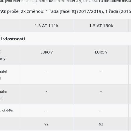
. Jeho interiér je elegantní, s kvalitními materiály, klimatizací a dostatkem místa 
l
V3
prošel 2x změnou: 1 řada [facelift] (2017/2019), 1 řada (201
1.5 AT 111k
1.5 AT 150k
ní vlastnosti
í
EURO V
EURO V
arty
-
-
ální
d
-
-
ální
st
-
-
 nádrže
92
92