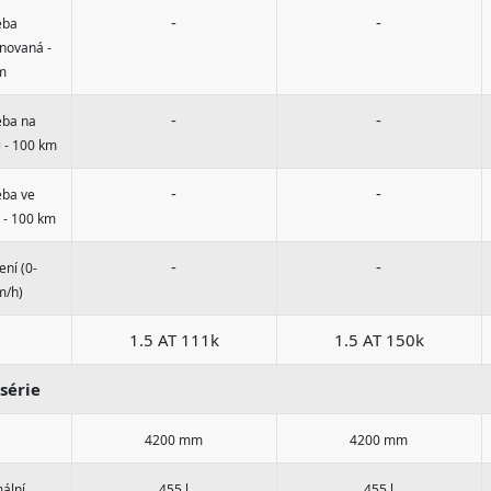
-
-
eba
novaná -
m
-
-
eba na
i - 100 km
-
-
eba ve
 - 100 km
-
-
ení (0-
m/h)
1.5 AT 111k
1.5 AT 150k
série
4200 mm
4200 mm
ální
455 l
455 l