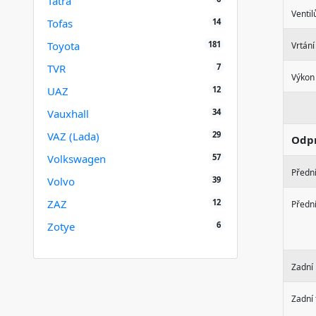
Tatra
Ventil
14
Tofas
181
Toyota
Vrtání
7
TVR
Výkon
12
UAZ
34
Vauxhall
29
VAZ (Lada)
Odpr
57
Volkswagen
Přední
39
Volvo
12
ZAZ
Přední
6
Zotye
Zadní
Zadní 