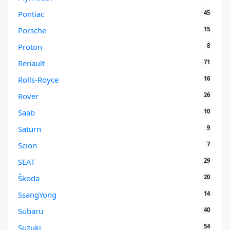
45
Pontiac
15
Porsche
8
Proton
71
Renault
16
Rolls-Royce
26
Rover
10
Saab
9
Saturn
7
Scion
29
SEAT
20
Škoda
14
SsangYong
40
Subaru
54
Suzuki