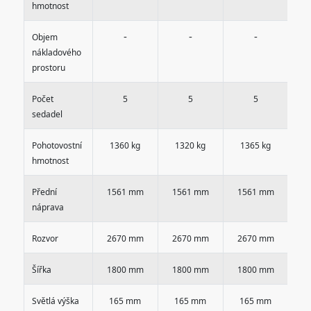
hmotnost
-
-
-
Objem
nákladového
prostoru
Počet
5
5
5
sedadel
Pohotovostní
1360 kg
1320 kg
1365 kg
1
hmotnost
Přední
1561 mm
1561 mm
1561 mm
1
náprava
Rozvor
2670 mm
2670 mm
2670 mm
2
Šířka
1800 mm
1800 mm
1800 mm
1
Světlá výška
165 mm
165 mm
165 mm
1