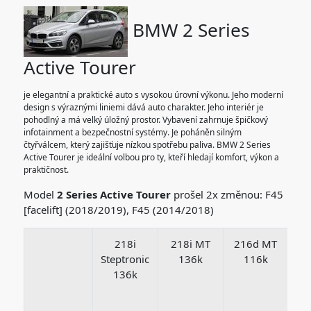
BMW 2 Series
Active Tourer
je elegantní a praktické auto s vysokou úrovní výkonu. Jeho moderní
design s výraznými liniemi dává auto charakter. Jeho interiér je
pohodlný a má velký úložný prostor. Vybavení zahrnuje špičkový
infotainment a bezpečnostní systémy. Je poháněn silným
čtyřválcem, který zajišťuje nízkou spotřebu paliva. BMW 2 Series
Active Tourer je ideální volbou pro ty, kteří hledají komfort, výkon a
praktičnost.
Model
2 Series Active Tourer
prošel 2x změnou: F45
[facelift] (2018/2019), F45 (2014/2018)
218i
218i MT
216d MT
Steptronic
136k
116k
x
136k
St