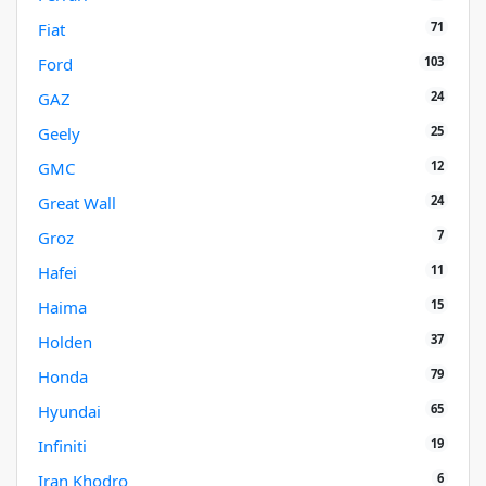
71
Fiat
103
Ford
24
GAZ
25
Geely
12
GMC
24
Great Wall
7
Groz
11
Hafei
15
Haima
37
Holden
79
Honda
65
Hyundai
19
Infiniti
6
Iran Khodro