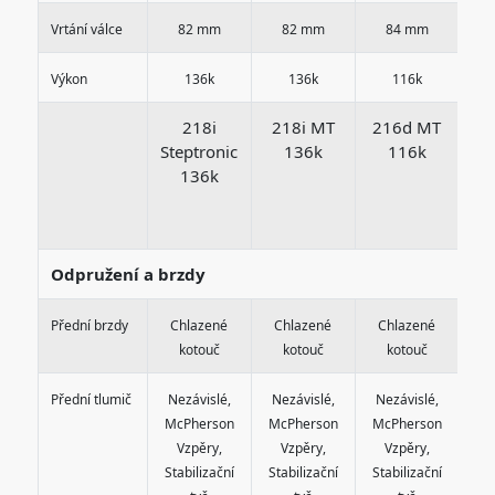
Vrtání válce
82 mm
82 mm
84 mm
Výkon
136k
136k
116k
218i
218i MT
216d MT
Steptronic
136k
116k
x
136k
St
Odpružení a brzdy
Přední brzdy
Chlazené
Chlazené
Chlazené
C
kotouč
kotouč
kotouč
Přední tlumič
Nezávislé,
Nezávislé,
Nezávislé,
Ne
McPherson
McPherson
McPherson
Mc
Vzpěry,
Vzpěry,
Vzpěry,
V
Stabilizační
Stabilizační
Stabilizační
Sta