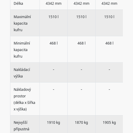
Délka
4342 mm
4342 mm
4342 mm
4
Maximální
1510 l
1510 l
1510 l
kapacita
kufru
Minimální
468 l
468 l
468 l
kapacita
kufru
-
-
-
Nakládací
výška
-
-
-
Nákladový
prostor
(délka x šířka
x výška)
Nejvyšší
1910 kg
1870 kg
1905 kg
2
přípustná