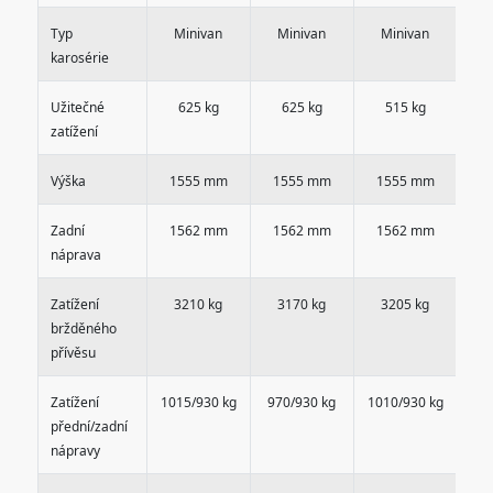
Typ
Minivan
Minivan
Minivan
M
karosérie
Užitečné
625 kg
625 kg
515 kg
zatížení
Výška
1555 mm
1555 mm
1555 mm
1
Zadní
1562 mm
1562 mm
1562 mm
1
náprava
Zatížení
3210 kg
3170 kg
3205 kg
3
bržděného
přívěsu
Zatížení
1015/930 kg
970/930 kg
1010/930 kg
110
přední/zadní
nápravy