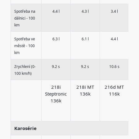
Spotřeba na
4.4 l
4.3 l
3.4 l
dálnici - 100
km
Spotřeba ve
6.3 l
6.1 l
4.4 l
městě - 100
km
Zrychlení (0-
9.2 s
9.2 s
10.6 s
100 km/h)
218i
218i MT
216d MT
Steptronic
136k
116k
x
136k
St
Karosérie