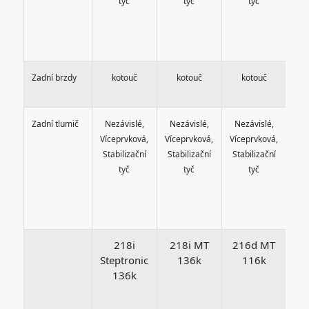
tyč
tyč
tyč
Zadní brzdy
kotouč
kotouč
kotouč
Zadní tlumič
Nezávislé,
Nezávislé,
Nezávislé,
Ne
Víceprvková,
Víceprvková,
Víceprvková,
Víc
Stabilizační
Stabilizační
Stabilizační
Sta
tyč
tyč
tyč
218i
218i MT
216d MT
Steptronic
136k
116k
x
136k
St