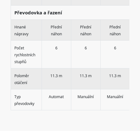
Převodovka a řazení
Hnané
Přední
Přední
Přední
4x
nápravy
náhon
náhon
náhon
Počet
6
6
6
rychlostních
stupňů
Poloměr
11.3 m
11.3 m
11.3 m
otáčení
Typ
Automat
Manuální
Manuální
A
převodovky