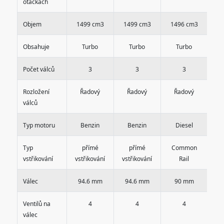
otáčkách
Objem
1499 cm3
1499 cm3
1496 cm3
1
Obsahuje
Turbo
Turbo
Turbo
Počet válců
3
3
3
Rozložení
Řadový
Řadový
Řadový
válců
Typ motoru
Benzin
Benzin
Diesel
Typ
přímé
přímé
Common
C
vstřikování
vstřikování
vstřikování
Rail
Válec
94.6 mm
94.6 mm
90 mm
Ventilů na
4
4
4
válec