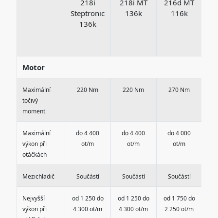
218i
218i MT
216d MT
Steptronic
136k
116k
x
136k
St
Motor
Maximální
220 Nm
220 Nm
270 Nm
4
točivý
moment
Maximální
do 4 400
do 4 400
do 4 000
d
výkon při
ot/m
ot/m
ot/m
otáčkách
Mezichladič
Součástí
Součástí
Součástí
S
Nejvyšší
od 1 250 do
od 1 250 do
od 1 750 do
od 
výkon při
4 300 ot/m
4 300 ot/m
2 250 ot/m
2 