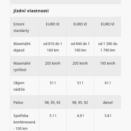
Jízdní vlastnosti
Emisní
EURO VI
EURO VI
EURO VI
E
standarty
Maximální
od 810 do 1
od 840 do 1
od 1 390 do
od 
dojezd
160 km
190 km
1 790 km
1
Maximální
205 km/h
205 km/h
195 km/h
2
rychlost
Objem
51 l
51 l
61 l
nádrže
Palivo
98, 95, 92
98, 95, 92
diesel
Spotřeba
5.1 l
4.9 l
3.8 l
kombinovaná
- 100 km