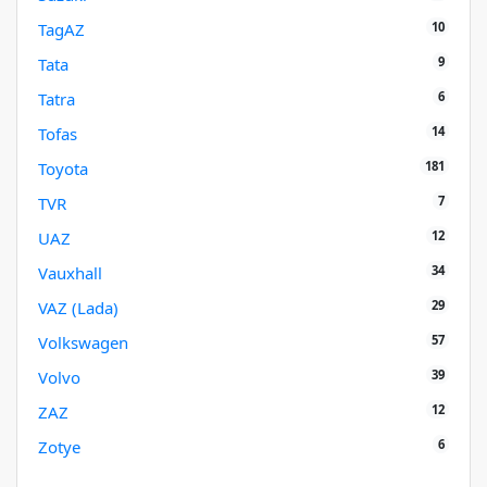
10
TagAZ
9
Tata
6
Tatra
14
Tofas
181
Toyota
7
TVR
12
UAZ
34
Vauxhall
29
VAZ (Lada)
57
Volkswagen
39
Volvo
12
ZAZ
6
Zotye