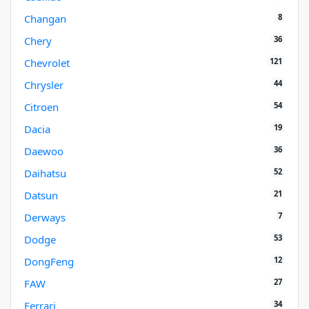
8
Changan
36
Chery
121
Chevrolet
44
Chrysler
54
Citroen
19
Dacia
36
Daewoo
52
Daihatsu
21
Datsun
7
Derways
53
Dodge
12
DongFeng
27
FAW
34
Ferrari