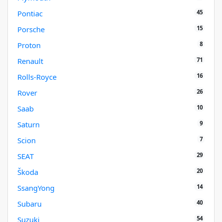
45
Pontiac
15
Porsche
8
Proton
71
Renault
16
Rolls-Royce
26
Rover
10
Saab
9
Saturn
7
Scion
29
SEAT
20
Škoda
14
SsangYong
40
Subaru
54
Suzuki