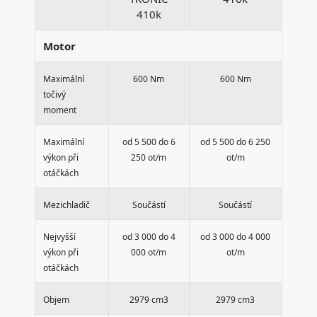
410k
Motor
Maximální
600 Nm
600 Nm
točivý
moment
Maximální
od 5 500 do 6
od 5 500 do 6 250
výkon při
250 ot/m
ot/m
otáčkách
Mezichladič
Součástí
Součástí
Nejvyšší
od 3 000 do 4
od 3 000 do 4 000
výkon při
000 ot/m
ot/m
otáčkách
Objem
2979 cm3
2979 cm3