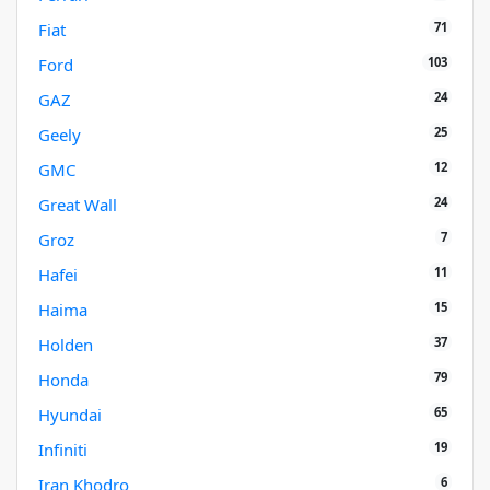
71
Fiat
103
Ford
24
GAZ
25
Geely
12
GMC
24
Great Wall
7
Groz
11
Hafei
15
Haima
37
Holden
79
Honda
65
Hyundai
19
Infiniti
6
Iran Khodro