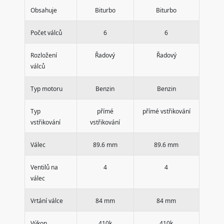
Obsahuje
Biturbo
Biturbo
Počet válců
6
6
Rozložení
Řadový
Řadový
válců
Typ motoru
Benzin
Benzin
Typ
přímé
přímé vstřikování
vstřikování
vstřikování
Válec
89.6 mm
89.6 mm
Ventilů na
4
4
válec
Vrtání válce
84 mm
84 mm
Výkon
410k
410k