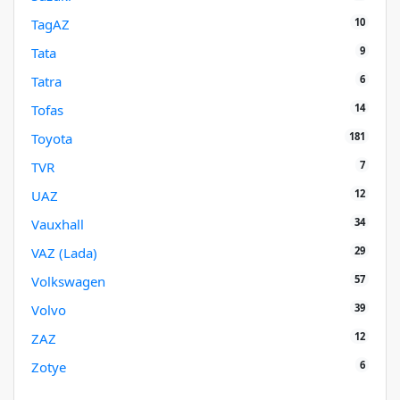
10
TagAZ
9
Tata
6
Tatra
14
Tofas
181
Toyota
7
TVR
12
UAZ
34
Vauxhall
29
VAZ (Lada)
57
Volkswagen
39
Volvo
12
ZAZ
6
Zotye