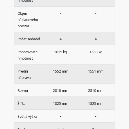
hmotnost
-
-
Objem
nákladového
prostoru
Počet sedadel
4
4
Pohotovostní
1615 kg
1680 kg
hmotnost
Přední
1552 mm
1551 mm
náprava
Rozvor
2810 mm
2810 mm
Šířka
1825 mm
1825 mm
-
-
Světlá výška