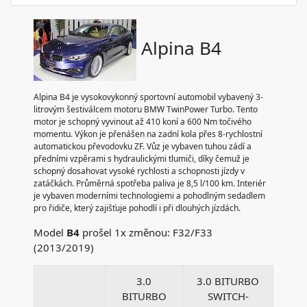
Alpina B4
Alpina B4 je vysokovykonný sportovní automobil vybavený 3-
litrovým šestiválcem motoru BMW TwinPower Turbo. Tento
motor je schopný vyvinout až 410 koní a 600 Nm točivého
momentu. Výkon je přenášen na zadní kola přes 8-rychlostní
automatickou převodovku ZF. Vůz je vybaven tuhou zádí a
předními vzpěrami s hydraulickými tlumiči, díky čemuž je
schopný dosahovat vysoké rychlosti a schopnosti jízdy v
zatáčkách. Průměrná spotřeba paliva je 8,5 l/100 km. Interiér
je vybaven moderními technologiemi a pohodlným sedadlem
pro řidiče, který zajišťuje pohodlí i při dlouhých jízdách.
Model
B4
prošel 1x změnou: F32/F33
(2013/2019)
3.0
3.0 BITURBO
BITURBO
SWITCH-