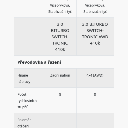
Víceprvková,
Víceprvková,
Stabilizační tyč
Stabilizační tyč
3.0
3.0 BITURBO
BITURBO
SWITCH-
SWITCH-
TRONIC AWD
TRONIC
410k
410k
Převodovka a řazení
Hnané
Zadní náhon
4x4 (AWD)
nápravy
Počet
8
8
rychlostních
stupňů
-
-
Poloměr
otáčení