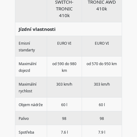
SWITCH-
TRONIC AWD
TRONIC
410k
410k
Jízdní vlastnosti
Emisní
EURO VI
EURO VI
standarty
Maximální
od 590 do 980
od 570 do 950 km
dojezd
km
Maximální
303 km/h
303 km/h
rychlost
Objem nádrže
60 l
60 l
Palivo
98
98
Spotřeba
7.6 l
7.9 l