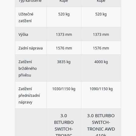
Typ karosérie
Kupé
Kupé
Užitečné
520 kg
520 kg
zatížení
Výška
1373 mm
1373 mm
Zadní náprava
1576 mm
1576 mm
Zatížení
3835 kg
4000 kg
bržděného
přívěsu
Zatížení
1030/1150 kg
1090/1150 kg
přední/zadní
nápravy
3.0
3.0 BITURBO
BITURBO
SWITCH-
SWITCH-
TRONIC AWD
TRONIC
410k