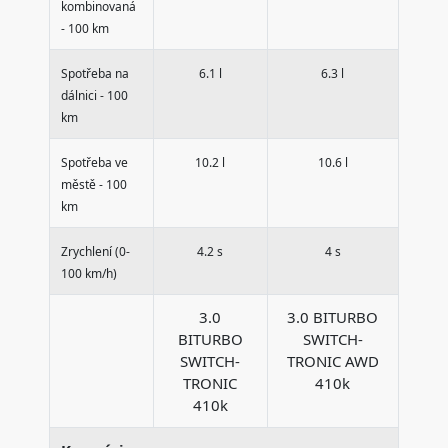
kombinovaná
- 100 km
Spotřeba na
6.1 l
6.3 l
dálnici - 100
km
Spotřeba ve
10.2 l
10.6 l
městě - 100
km
Zrychlení (0-
4.2 s
4 s
100 km/h)
3.0
3.0 BITURBO
BITURBO
SWITCH-
SWITCH-
TRONIC AWD
TRONIC
410k
410k