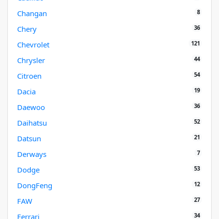
8
Changan
36
Chery
121
Chevrolet
44
Chrysler
54
Citroen
19
Dacia
36
Daewoo
52
Daihatsu
21
Datsun
7
Derways
53
Dodge
12
DongFeng
27
FAW
34
Ferrari