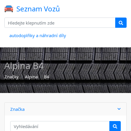
Seznam Vozů
autodoplňky a náhradní díly
Alpina B4
Značky
Alpina
B4
Značka