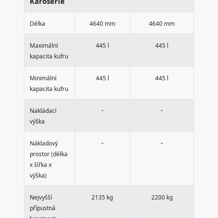
Karosérie
Délka
4640 mm
4640 mm
Maximální
445 l
445 l
kapacita kufru
Minimální
445 l
445 l
kapacita kufru
-
-
Nakládací
výška
-
-
Nákladový
prostor (délka
x šířka x
výška)
Nejvyšší
2135 kg
2200 kg
přípustná