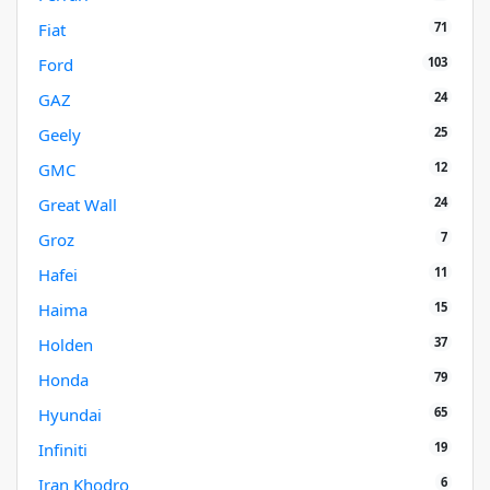
71
Fiat
103
Ford
24
GAZ
25
Geely
12
GMC
24
Great Wall
7
Groz
11
Hafei
15
Haima
37
Holden
79
Honda
65
Hyundai
19
Infiniti
6
Iran Khodro