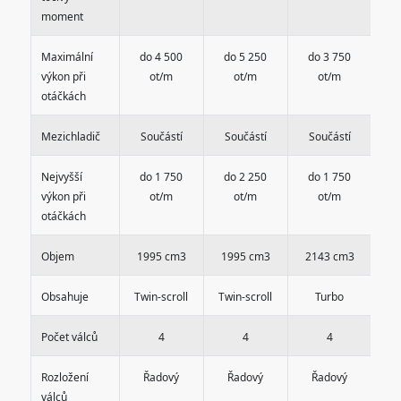
moment
Maximální
do 4 500
do 5 250
do 3 750
d
výkon při
ot/m
ot/m
ot/m
otáčkách
Mezichladič
Součástí
Součástí
Součástí
S
Nejvyšší
do 1 750
do 2 250
do 1 750
d
výkon při
ot/m
ot/m
ot/m
otáčkách
Objem
1995 cm3
1995 cm3
2143 cm3
2
Obsahuje
Twin-scroll
Twin-scroll
Turbo
Počet válců
4
4
4
Rozložení
Řadový
Řadový
Řadový
válců