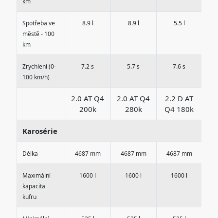
km
Spotřeba ve
8.9 l
8.9 l
5.5 l
městě - 100
km
Zrychlení (0-
7.2 s
5.7 s
7.6 s
100 km/h)
2.0 AT Q4
2.0 AT Q4
2.2 D AT
2.
200k
280k
Q4 180k
Q
Karosérie
Délka
4687 mm
4687 mm
4687 mm
4
Maximální
1600 l
1600 l
1600 l
kapacita
kufru