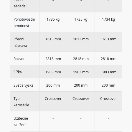
sedadel
Pohotovostní
1735 kg
1735 kg
1734 kg
1
hmotnost
Přední
1613 mm
1613 mm
1613 mm
1
náprava
Rozvor
2818 mm
2818 mm
2818 mm
2
Šířka
1903 mm
1903 mm
1903 mm
1
Světlá výška
200 mm
200 mm
200 mm
2
Typ
Crossover
Crossover
Crossover
Cr
karosérie
-
-
-
Užitečné
zatížení