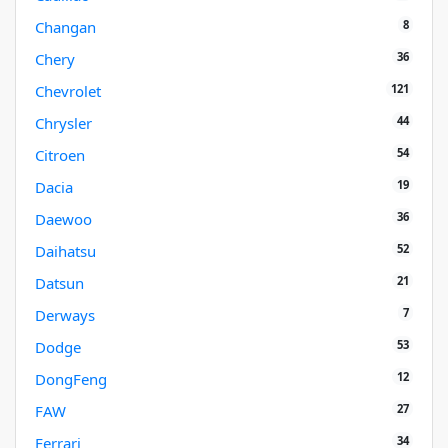
8
Changan
36
Chery
121
Chevrolet
44
Chrysler
54
Citroen
19
Dacia
36
Daewoo
52
Daihatsu
21
Datsun
7
Derways
53
Dodge
12
DongFeng
27
FAW
34
Ferrari