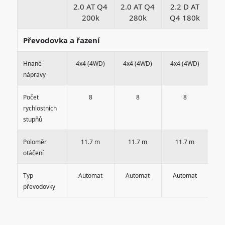
2.0 AT Q4
2.0 AT Q4
2.2 D AT
2.
200k
280k
Q4 180k
Q
Převodovka a řazení
Hnané
4x4 (4WD)
4x4 (4WD)
4x4 (4WD)
4x
nápravy
Počet
8
8
8
rychlostních
stupňů
Poloměr
11.7 m
11.7 m
11.7 m
otáčení
Typ
Automat
Automat
Automat
A
převodovky