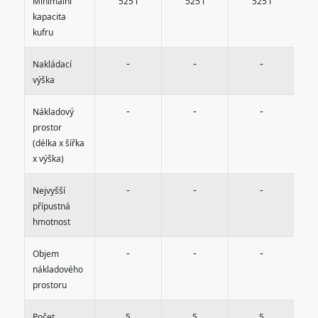
Minimální
525 l
525 l
525 l
kapacita
kufru
-
-
-
Nakládací
výška
-
-
-
Nákladový
prostor
(délka x šířka
x výška)
-
-
-
Nejvyšší
přípustná
hmotnost
-
-
-
Objem
nákladového
prostoru
Počet
5
5
5