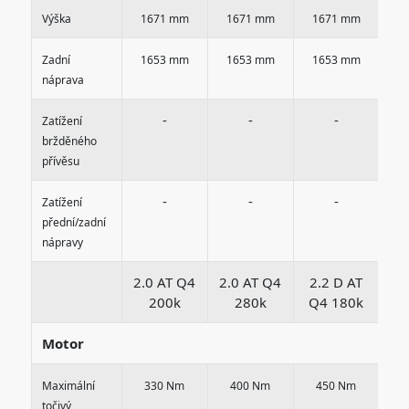
Výška
1671 mm
1671 mm
1671 mm
1
Zadní
1653 mm
1653 mm
1653 mm
1
náprava
-
-
-
Zatížení
bržděného
přívěsu
-
-
-
Zatížení
přední/zadní
nápravy
2.0 AT Q4
2.0 AT Q4
2.2 D AT
2.
200k
280k
Q4 180k
Q
Motor
Maximální
330 Nm
400 Nm
450 Nm
4
točivý