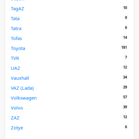
10
TagAZ
9
Tata
6
Tatra
14
Tofas
181
Toyota
7
TVR
12
UAZ
34
Vauxhall
29
VAZ (Lada)
57
Volkswagen
39
Volvo
12
ZAZ
6
Zotye