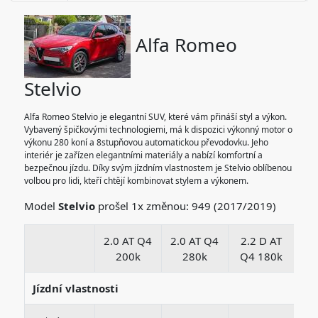
Alfa Romeo
Stelvio
Alfa Romeo Stelvio je elegantní SUV, které vám přináší styl a výkon.
Vybavený špičkovými technologiemi, má k dispozici výkonný motor o
výkonu 280 koní a 8stupňovou automatickou převodovku. Jeho
interiér je zařízen elegantními materiály a nabízí komfortní a
bezpečnou jízdu. Díky svým jízdním vlastnostem je Stelvio oblíbenou
volbou pro lidi, kteří chtějí kombinovat stylem a výkonem.
Model
Stelvio
prošel 1x změnou: 949 (2017/2019)
2.0 AT Q4
2.0 AT Q4
2.2 D AT
2.
200k
280k
Q4 180k
Q
Jízdní vlastnosti