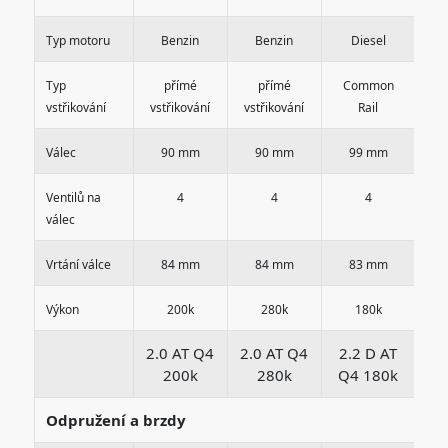
Typ motoru
Benzin
Benzin
Diesel
Typ
přímé
přímé
Common
C
vstřikování
vstřikování
vstřikování
Rail
Válec
90 mm
90 mm
99 mm
Ventilů na
4
4
4
válec
Vrtání válce
84 mm
84 mm
83 mm
Výkon
200k
280k
180k
2.0 AT Q4
2.0 AT Q4
2.2 D AT
2.
200k
280k
Q4 180k
Q
Odpružení a brzdy