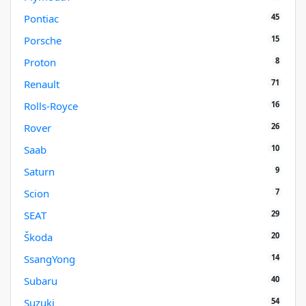
45
Pontiac
15
Porsche
8
Proton
71
Renault
16
Rolls-Royce
26
Rover
10
Saab
9
Saturn
7
Scion
29
SEAT
20
Škoda
14
SsangYong
40
Subaru
54
Suzuki