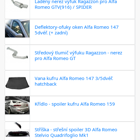
Laděný nerez výfuk Ragazzon pro Alfa
Romeo GTV(916) / SPIDER
Deflektory-ofuky oken Alfa Romeo 147
5dvéř. (+ zadní)
Středový tlumič výfuku Ragazzon - nerez
pro Alfa Romeo GT
Vana kufru Alfa Romeo 147 3/5dvéř.
hatchback
Křídlo - spoiler kufru Alfa Romeo 159
Stříška - střešní spoiler 3D Alfa Romeo
Stelvio Quadrifoglio Mk1