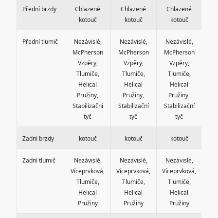
Přední brzdy
Chlazené
Chlazené
Chlazené
C
kotouč
kotouč
kotouč
Přední tlumič
Nezávislé,
Nezávislé,
Nezávislé,
Ne
McPherson
McPherson
McPherson
Mc
Vzpěry,
Vzpěry,
Vzpěry,
V
Tlumiče,
Tlumiče,
Tlumiče,
T
Helical
Helical
Helical
Pružiny,
Pružiny,
Pružiny,
P
Stabilizační
Stabilizační
Stabilizační
Sta
tyč
tyč
tyč
Zadní brzdy
kotouč
kotouč
kotouč
Zadní tlumič
Nezávislé,
Nezávislé,
Nezávislé,
Ne
Víceprvková,
Víceprvková,
Víceprvková,
Víc
Tlumiče,
Tlumiče,
Tlumiče,
T
Helical
Helical
Helical
Pružiny
Pružiny
Pružiny
P