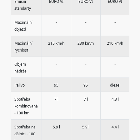
Emisní
EURO VI
EURO VI
EURO VI
E
standarty
-
-
-
Maximální
dojezd
Maximální
215 km/h
230 km/h
210 km/h
2
rychlost
-
-
-
Objem
nádrže
Palivo
95
95
diesel
Spotřeba
7 l
7 l
4.8 l
kombinovaná
- 100 km
Spotřeba na
5.9 l
5.9 l
4.4 l
dálnici - 100